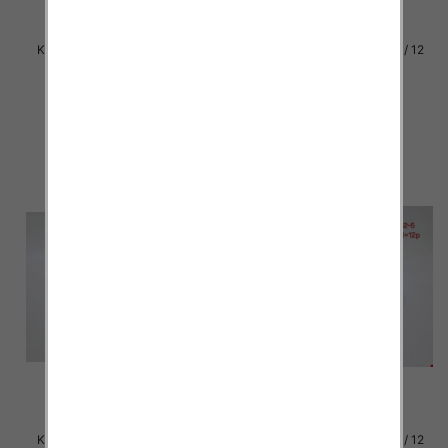
Klapki damskie Roz 36-42 / 12
Klapki damskie Roz 36-42 / 12
par
par
30.00 zł
29.00 zł
szczegóły
szczegóły
Klapki damskie Roz 36-42 / 12
Klapki damskie Roz 36-42 / 12