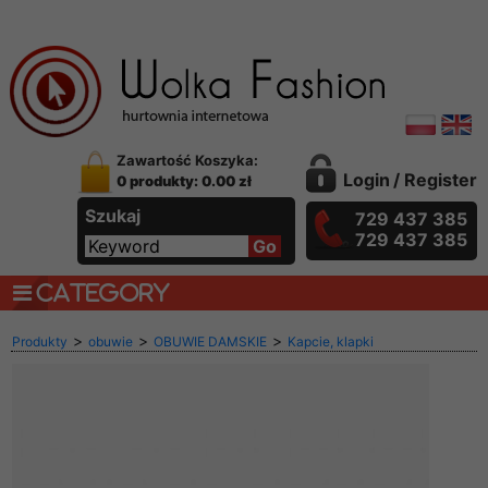
Zawartość Koszyka:
Login
/
Register
0 produkty: 0.00 zł
Szukaj
729 437 385
729 437 385
CATEGORY
>
>
>
Produkty
obuwie
OBUWIE DAMSKIE
Kapcie, klapki