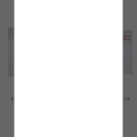
szczegóły
szczegóły
Klapki damskie Roz 36-42 / 12
Klapki damskie Roz 36-42 / 12
par
par
27.00 zł
27.00 zł
szczegóły
szczegóły