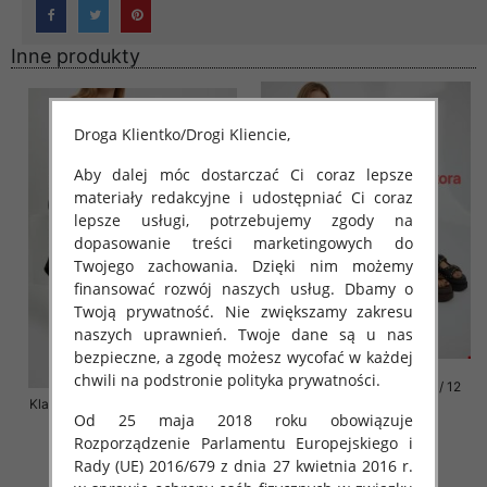
Inne produkty
Droga Klientko/Drogi Kliencie,
Aby dalej móc dostarczać Ci coraz lepsze
materiały redakcyjne i udostępniać Ci coraz
lepsze usługi, potrzebujemy zgody na
dopasowanie treści marketingowych do
Twojego zachowania. Dzięki nim możemy
finansować rozwój naszych usług. Dbamy o
Twoją prywatność. Nie zwiększamy zakresu
naszych uprawnień. Twoje dane są u nas
bezpieczne, a zgodę możesz wycofać w każdej
chwili na podstronie polityka prywatności.
Klapki damskie Roz 36-42 / 12
Klapki damskie Roz 36-41 / 12 par
par
Od 25 maja 2018 roku obowiązuje
72.00 zł
76.00 zł
Rozporządzenie Parlamentu Europejskiego i
szczegóły
szczegóły
Rady (UE) 2016/679 z dnia 27 kwietnia 2016 r.