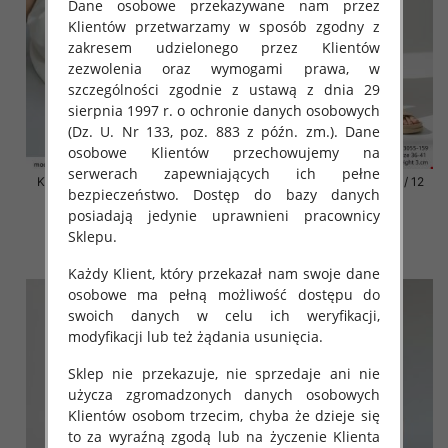
Dane osobowe przekazywane nam przez
Klientów przetwarzamy w sposób zgodny z
zakresem udzielonego przez Klientów
zezwolenia oraz wymogami prawa, w
szczególności zgodnie z ustawą z dnia 29
sierpnia 1997 r. o ochronie danych osobowych
(Dz. U. Nr 133, poz. 883 z późn. zm.). Dane
osobowe Klientów przechowujemy na
serwerach zapewniających ich pełne
Klapki damskie Roz 36-42 / 12
Klapki damskie Roz 36-42 / 12
bezpieczeństwo. Dostęp do bazy danych
par
par
posiadają jedynie uprawnieni pracownicy
41.00 zł
41.00 zł
Sklepu.
szczegóły
szczegóły
Każdy Klient, który przekazał nam swoje dane
osobowe ma pełną możliwość dostępu do
swoich danych w celu ich weryfikacji,
modyfikacji lub też żądania usunięcia.
Sklep nie przekazuje, nie sprzedaje ani nie
użycza zgromadzonych danych osobowych
Klientów osobom trzecim, chyba że dzieje się
to za wyraźną zgodą lub na życzenie Klienta