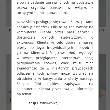
albo na żądanie uprawnionych na podstawie
prawa organów państwa w związku z
toczącymi się postępowaniami.
Nasz Sklep posługuje się również tzw. plikami
cookies (ciasteczka). Pliki te są zapisywane na
Klapki damskie Roz 36-42 / 12
Klapki damskie Roz 36-42 / 12
komputerze Klienta przez nasz serwer i
par
par
dostarczają danych statystycznych o
41.00 zł
41.00 zł
aktywności Klienta, w celu dobrania naszej
oferty do jego indywidualnych potrzeb i
szczegóły
szczegóły
gustów. Klient w każdej chwili może wyłączyć
w swojej przeglądarce internetowej opcję
przyjmowania cookies, choć musi mieć
świadomość, że w niektórych przypadkach
odłączenie tych plików może wpłynąć na
utrudnienia w korzystaniu z oferty naszego
Sklepu. Pliki cookies zapisywane na
komputerze Klienta przechowują informacje
na temat:
• sesji Użytkownika,