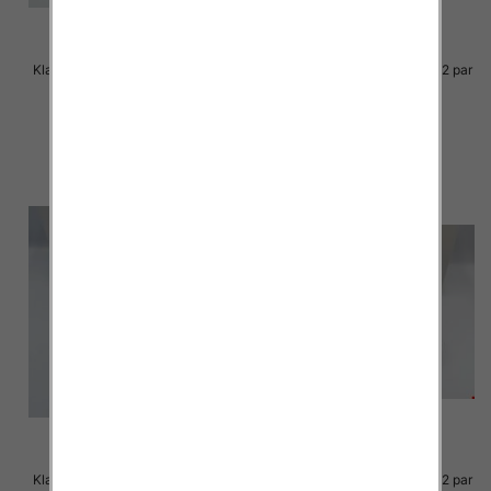
Klapki Męskie Roz 36-41 / 12 par
Klapki Męskie Roz 36-41 / 12 par
23.00 zł
23.00 zł
szczegóły
szczegóły
Klapki Męskie Roz 36-41 / 12 par
Klapki Męskie Roz 36-41 / 12 par