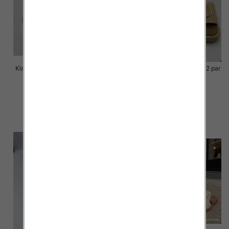
Klapki Męskie Roz 36-41 / 12 par
Klapki Męskie Roz 36-41 / 12 par
40.00 zł
39.00 zł
szczegóły
szczegóły