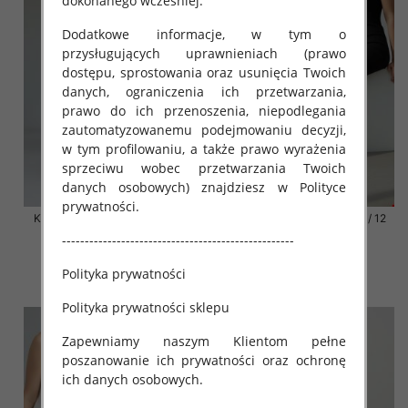
dokonanego wcześniej.
Dodatkowe informacje, w tym o
przysługujących uprawnieniach (prawo
dostępu, sprostowania oraz usunięcia Twoich
danych, ograniczenia ich przetwarzania,
prawo do ich przenoszenia, niepodlegania
zautomatyzowanemu podejmowaniu decyzji,
w tym profilowaniu, a także prawo wyrażenia
sprzeciwu wobec przetwarzania Twoich
danych osobowych) znajdziesz w Polityce
prywatności.
Klapki damskie Roz 36-42 / 12
Klapki damskie Roz 36-42 / 12
par
par
---------------------------------------------------
41.00 zł
41.00 zł
Polityka prywatności
szczegóły
szczegóły
Polityka prywatności sklepu
Zapewniamy naszym Klientom pełne
poszanowanie ich prywatności oraz ochronę
ich danych osobowych.