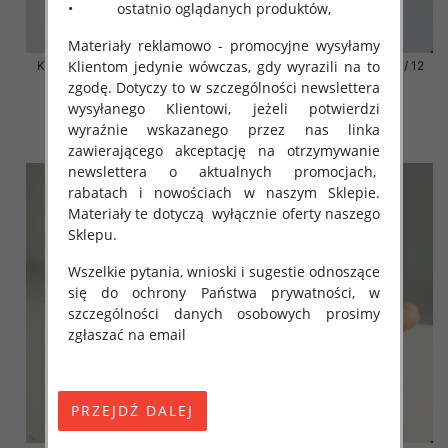
• ostatnio oglądanych produktów,
Materiały reklamowo - promocyjne wysyłamy
Klientom jedynie wówczas, gdy wyrazili na to
Klapki damskie Roz 36-42 / 12
Klapki damskie Roz 36-42 / 12
par
par
zgodę. Dotyczy to w szczególności newslettera
wysyłanego Klientowi, jeżeli potwierdzi
41.00 zł
41.00 zł
wyraźnie wskazanego przez nas linka
szczegóły
szczegóły
zawierającego akceptację na otrzymywanie
newslettera o aktualnych promocjach,
rabatach i nowościach w naszym Sklepie.
Materiały te dotyczą wyłącznie oferty naszego
Sklepu.
Wszelkie pytania, wnioski i sugestie odnoszące
się do ochrony Państwa prywatności, w
szczególności danych osobowych prosimy
zgłaszać na email