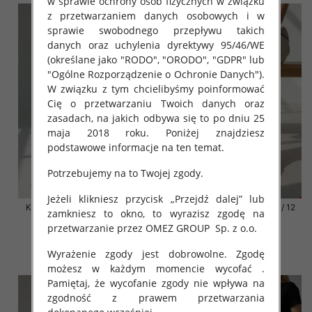
w sprawie ochrony osób fizycznych w związku
z przetwarzaniem danych osobowych i w
sprawie swobodnego przepływu takich
danych oraz uchylenia dyrektywy 95/46/WE
(określane jako "RODO", "ORODO", "GDPR" lub
"Ogólne Rozporządzenie o Ochronie Danych").
W związku z tym chcielibyśmy poinformować
Cię o przetwarzaniu Twoich danych oraz
zasadach, na jakich odbywa się to po dniu 25
maja 2018 roku. Poniżej znajdziesz
podstawowe informacje na ten temat.
Potrzebujemy na to Twojej zgody.
Jeżeli klikniesz przycisk „Przejdź dalej” lub
Klapki damskie Roz 36-42 / 12
Klapki damskie Roz 36-42 / 12
zamkniesz to okno, to wyrazisz zgodę na
par
par
przetwarzanie przez OMEZ GROUP
Sp. z o.o.
41.00 zł
41.00 zł
Wyrażenie zgody jest dobrowolne. Zgodę
szczegóły
szczegóły
możesz w każdym momencie wycofać .
Pamiętaj, że wycofanie zgody nie wpływa na
zgodność z prawem przetwarzania