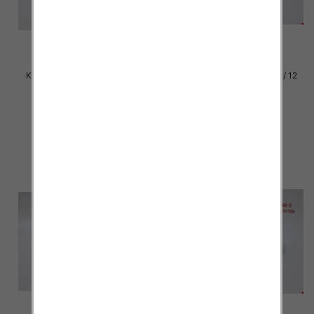
Klapki damskie Roz 36-42 / 12
Klapki damskie Roz 36-42 / 12
par
par
30.00 zł
30.00 zł
szczegóły
szczegóły