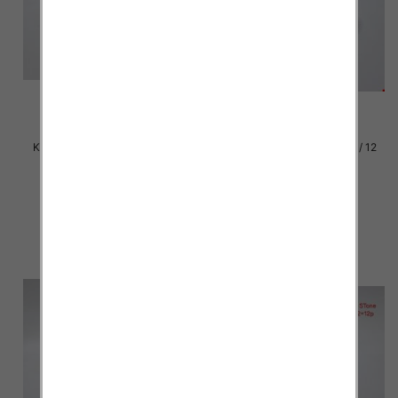
Klapki damskie Roz 36-42 / 12
Klapki damskie Roz 36-42 / 12
par
par
37.00 zł
37.00 zł
szczegóły
szczegóły