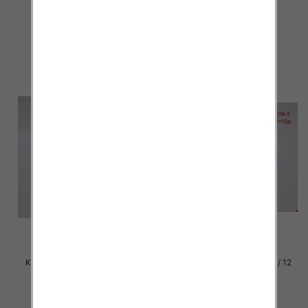
par
par
29.00 zł
29.00 zł
szczegóły
szczegóły
Klapki damskie Roz 36-42 / 12
Klapki damskie Roz 36-42 / 12
par
par
29.00 zł
29.00 zł