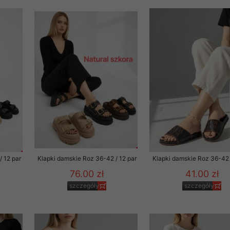
 informacje na ten temat.
jej zgody.
isk „Przejdź dalej” lub zamkniesz to okno, to wyrazisz zgodę na p
dobrowolne. Zgodę możesz w każdym momencie wycofać . Pamiętaj, 
prawem przetwarzania dokonanego wcześniej.
 w tym o przysługujących uprawnieniach (prawo dostępu, spros
czenia ich przetwarzania, prawo do ich przenoszenia, niepodleg
, w tym profilowaniu, a także prawo wyrażenia sprzeciwu wobec
dziesz w Polityce prywatności.
--------------------
/ 12 par
Klapki damskie Roz 36-42 / 12 par
Klapki damskie Roz 36-42 
76.00 zł
41.00 zł
szczegóły
szczegóły
klepu
entom pełne poszanowanie ich prywatności oraz ochronę ich dan
ywane nam przez Klientów przetwarzamy w sposób zgodny z zakre