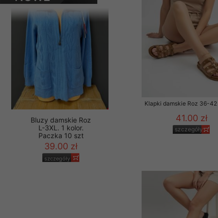
PRODUKTY
Materiały reklamowo -
szczególności newsle
zawierającego akcept
naszym Sklepie. Materi
Wszelkie pytania, wni
osobowych prosimy zgł
Klapki damskie Roz 36-42 
41.00 zł
szczegóły
Bluzy damskie Roz
L-3XL. 1 kolor.
Paczka 10 szt
39.00 zł
szczegóły