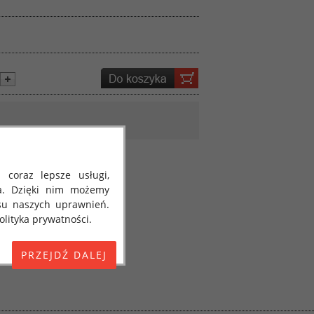
 coraz lepsze usługi,
a. Dzięki nim możemy
su naszych uprawnień.
lityka prywatności.
E) 2016/679 z dnia 27
 osobowych i w sprawie
jako "RODO", "ORODO",
my poinformować Cię o
ja 2018 roku. Poniżej