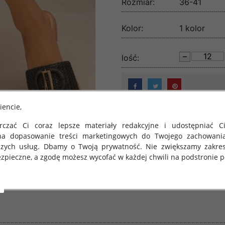
Rozmiar:
36-41
Kolor:
1 kolor
lość:
iencie,
czać Ci coraz lepsze materiały redakcyjne i udostępniać Ci
na dopasowanie treści marketingowych do Twojego zachowani
szych usług. Dbamy o Twoją prywatność. Nie zwiększamy zakre
zpieczne, a zgodę możesz wycofać w każdej chwili na podstronie po
 obowiązuje Rozporządzenie Parlamentu Europejskiego i Rady (U
rawie ochrony osób fizycznych w związku z przetwarzaniem danych
 takich danych oraz uchylenia dyrektywy 95/46/WE (określane 
ozporządzenie o Ochronie Danych"). W związku z tym chcielibyś
 danych oraz zasadach, na jakich odbywa się to po dniu 25 ma