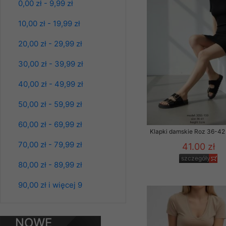
0,00 zł - 9,99 zł
Paczka 10 szt
Klientów zezwolenia 
39.00 zł
ochronie danych osobo
10,00 zł - 19,99 zł
szczegóły
serwerach zapewniają
pracownicy Sklepu.
20,00 zł - 29,99 zł
Każdy Klient, który p
30,00 zł - 39,99 zł
ich weryfikacji, modyfik
40,00 zł - 49,99 zł
Sklep nie przekazuje,
chyba że dzieje się t
50,00 zł - 59,99 zł
prawa organów państwa
60,00 zł - 69,99 zł
Nasz Sklep posługuje si
Klapki damskie Roz 36-42 
przez nasz serwer i do
70,00 zł - 79,99 zł
41.00 zł
jego indywidualnych po
szczegóły
opcję przyjmowania co
80,00 zł - 89,99 zł
może wpłynąć na utrud
Klienta przechowują in
Bluzy damskie Roz
90,00 zł i więcej 9
L-3XL. 1 kolor.
• sesji Użytkownik
Paczka 10 szt
39.00 zł
• ostatnio oglądany
NOWE
szczegóły