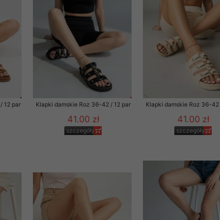
 promocyjne wysyłamy Klientom jedynie wówczas, gdy wyrazili na 
ttera wysyłanego Klientowi, jeżeli potwierdzi wyraźnie wskaz
ację na otrzymywanie newslettera o aktualnych promocjach, ra
ały te dotyczą wyłącznie oferty naszego Sklepu.
oski i sugestie odnoszące się do ochrony Państwa prywatności, 
aszać na email
/ 12 par
Klapki damskie Roz 36-42 / 12 par
Klapki damskie Roz 36-42 
41.00 zł
41.00 zł
szczegóły
szczegóły