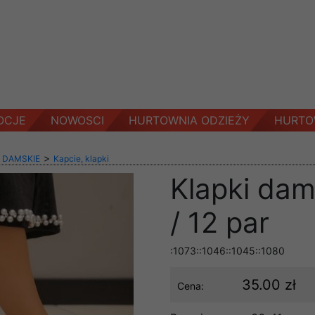
OCJE
NOWOSCI
HURTOWNIA ODZIEŻY
HURTO
>
 DAMSKIE
Kapcie, klapki
Klapki dam
/ 12 par
:1073::1046::1045::1080
35.00 zł
Cena: