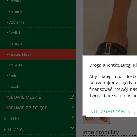
Półbuty
Baleriny
Czółenka
Bluzy damskie Roz
Szpilki
L-3XL. 1 kolor.
Paczka 10 szt
Kalosze
54.00 zł
szczegóły
Kapcie, klapki
Droga Klientko/Drogi Kl
Trampki
Botki
Aby dalej móc dostar
potrzebujemy zgody 
Kozaki
finansować rozwój na
Twoje dane są u nas be
OBUWIE MĘSKIE
Od 25 maja 2018 roku
OBUWIE DZIECIĘCE
kwietnia 2016 r. w sp
KURTKI
swobodnego przepływu
"GDPR" lub "Ogólne R
BIELIZNA
Inne produkty
przetwarzaniu Twoich