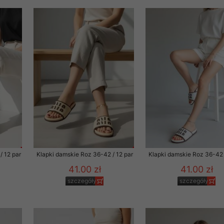
rzetwarzanie przez OMEZ
że wycofanie zgody nie
towania oraz usunięcia
ania zautomatyzowanemu
 przetwarzania Twoich
/ 12 par
Klapki damskie Roz 36-42 / 12 par
Klapki damskie Roz 36-42 
41.00 zł
41.00 zł
szczegóły
szczegóły
ych osobowych.
sem udzielonego przez