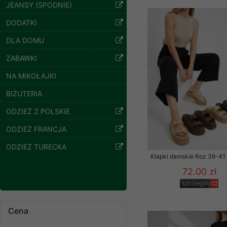
znajdziesz podstawowe
JEANSY (SPODNIE)
Bluzy damskie Roz
Potrzebujemy na to Two
DODATKI
L-3XL. 1 kolor.
Paczka 10 szt
DLA DOMU
Jeżeli klikniesz przyc
54.00 zł
GROUP
Sp. z o.o.
ZABAWKI
szczegóły
Wyrażenie zgody jest 
NA MIKOŁAJKI
wpływa na zgodność z 
BIŻUTERIA
Dodatkowe informacje,
Twoich danych, ograni
ODZIEŻ Z POLSKIE
podejmowaniu decyzji
ODZIEŻ FRANCJA
danych osobowych) znaj
ODZIEŻ TURECKA
-------------------------------
Klapki damskie Roz 36-41 
Polityka prywatności
72.00 zł
szczegóły
Polityka prywatności s
Zapewniamy naszym Kli
Cena
Bluzy damskie Roz
L-3XL. 1 kolor.
Dane osobowe przekaz