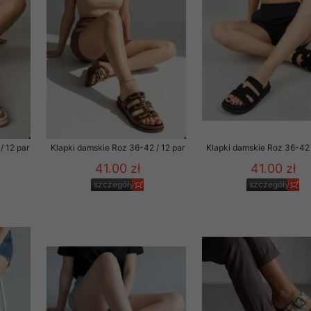
to zgodę. Dotyczy to w
anego przez nas linka
batach i nowościach w
w szczególności danych
/ 12 par
Klapki damskie Roz 36-42 / 12 par
Klapki damskie Roz 36-42 
41.00 zł
41.00 zł
szczegóły
szczegóły