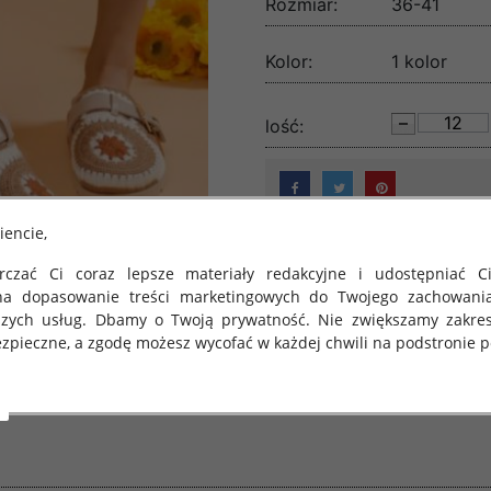
Rozmiar:
36-41
Kolor:
1 kolor
lość:
iencie,
czać Ci coraz lepsze materiały redakcyjne i udostępniać Ci
na dopasowanie treści marketingowych do Twojego zachowani
szych usług. Dbamy o Twoją prywatność. Nie zwiększamy zakre
zpieczne, a zgodę możesz wycofać w każdej chwili na podstronie po
 obowiązuje Rozporządzenie Parlamentu Europejskiego i Rady (U
rawie ochrony osób fizycznych w związku z przetwarzaniem danych
 takich danych oraz uchylenia dyrektywy 95/46/WE (określane 
ozporządzenie o Ochronie Danych"). W związku z tym chcielibyś
 danych oraz zasadach, na jakich odbywa się to po dniu 25 ma