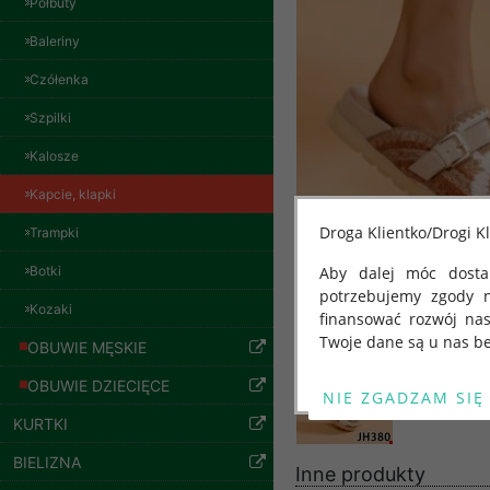
Półbuty
Baleriny
Czółenka
Spodnie damskie
jeansy Roz 29-36, 1
Szpilki
Kolor Paczka 10 szt
57.00 zł
Kalosze
szczegóły
Kapcie, klapki
Droga Klientko/Drogi Kl
Trampki
Botki
Aby dalej móc dostar
potrzebujemy zgody 
Kozaki
finansować rozwój na
Twoje dane są u nas be
OBUWIE MĘSKIE
Od 25 maja 2018 roku
OBUWIE DZIECIĘCE
kwietnia 2016 r. w sp
KURTKI
swobodnego przepływu
"GDPR" lub "Ogólne R
BIELIZNA
Inne produkty
przetwarzaniu Twoich