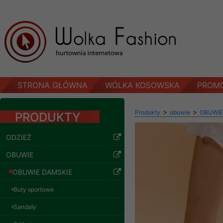
STRONA GŁÓWNA
WÓLKA KOSOWSKA
PROM
>
>
Produkty
obuwie
OBUWIE
PRODUKTY
ODZIEŻ
OBUWIE
OBUWIE DAMSKIE
Buty sportowe
Sandały