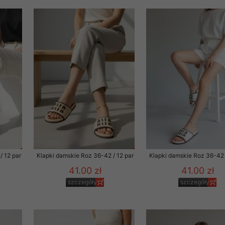
rzetwarzanie przez OMEZ
że wycofanie zgody nie
towania oraz usunięcia
ania zautomatyzowanemu
 przetwarzania Twoich
/ 12 par
Klapki damskie Roz 36-42 / 12 par
Klapki damskie Roz 36-42 
41.00 zł
41.00 zł
szczegóły
szczegóły
ych osobowych.
sem udzielonego przez