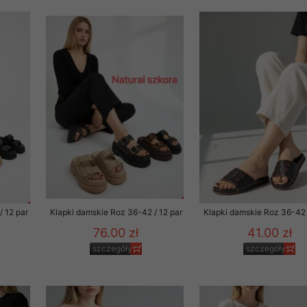
 informacje na ten temat.
jej zgody.
isk „Przejdź dalej” lub zamkniesz to okno, to wyrazisz zgodę na p
dobrowolne. Zgodę możesz w każdym momencie wycofać . Pamiętaj, 
prawem przetwarzania dokonanego wcześniej.
 w tym o przysługujących uprawnieniach (prawo dostępu, spros
czenia ich przetwarzania, prawo do ich przenoszenia, niepodleg
, w tym profilowaniu, a także prawo wyrażenia sprzeciwu wobec
dziesz w Polityce prywatności.
--------------------
/ 12 par
Klapki damskie Roz 36-42 / 12 par
Klapki damskie Roz 36-42 
76.00 zł
41.00 zł
szczegóły
szczegóły
klepu
entom pełne poszanowanie ich prywatności oraz ochronę ich dan
ywane nam przez Klientów przetwarzamy w sposób zgodny z zakre