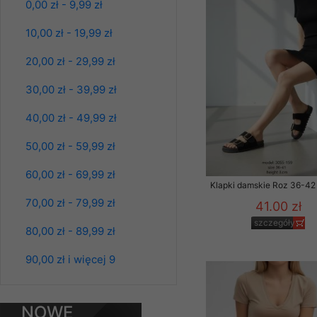
Kolor Paczka 10 szt
0,00 zł - 9,99 zł
Klientów zezwolenia 
61.00 zł
ochronie danych osobo
10,00 zł - 19,99 zł
szczegóły
serwerach zapewniają
pracownicy Sklepu.
20,00 zł - 29,99 zł
Każdy Klient, który p
30,00 zł - 39,99 zł
ich weryfikacji, modyfik
40,00 zł - 49,99 zł
Sklep nie przekazuje,
chyba że dzieje się t
50,00 zł - 59,99 zł
prawa organów państwa
60,00 zł - 69,99 zł
Nasz Sklep posługuje si
Klapki damskie Roz 36-42 
przez nasz serwer i do
70,00 zł - 79,99 zł
41.00 zł
jego indywidualnych po
szczegóły
opcję przyjmowania co
80,00 zł - 89,99 zł
może wpłynąć na utrud
Klienta przechowują in
Spodnie damskie
90,00 zł i więcej 9
jeansy Roz 25-30, 1
Kolor Paczka 10 szt
• sesji Użytkownik
61.00 zł
• ostatnio oglądany
NOWE
szczegóły