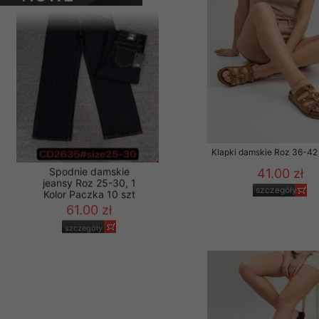
PRODUKTY
Materiały reklamowo -
szczególności newsle
zawierającego akcept
naszym Sklepie. Materi
Wszelkie pytania, wni
osobowych prosimy zgł
Klapki damskie Roz 36-42 
41.00 zł
szczegóły
Spodnie damskie
jeansy Roz 25-30, 1
Kolor Paczka 10 szt
61.00 zł
szczegóły