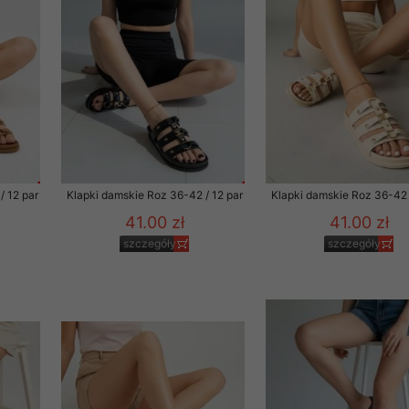
 promocyjne wysyłamy Klientom jedynie wówczas, gdy wyrazili na 
ttera wysyłanego Klientowi, jeżeli potwierdzi wyraźnie wskaz
ację na otrzymywanie newslettera o aktualnych promocjach, ra
ały te dotyczą wyłącznie oferty naszego Sklepu.
oski i sugestie odnoszące się do ochrony Państwa prywatności, 
aszać na email
/ 12 par
Klapki damskie Roz 36-42 / 12 par
Klapki damskie Roz 36-42 
41.00 zł
41.00 zł
szczegóły
szczegóły