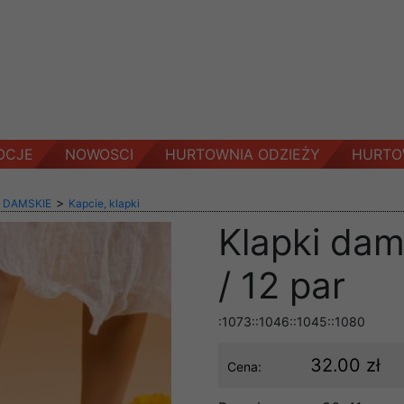
OCJE
NOWOSCI
HURTOWNIA ODZIEŻY
HURTO
>
 DAMSKIE
Kapcie, klapki
Klapki dam
/ 12 par
:1073::1046::1045::1080
32.00 zł
Cena: