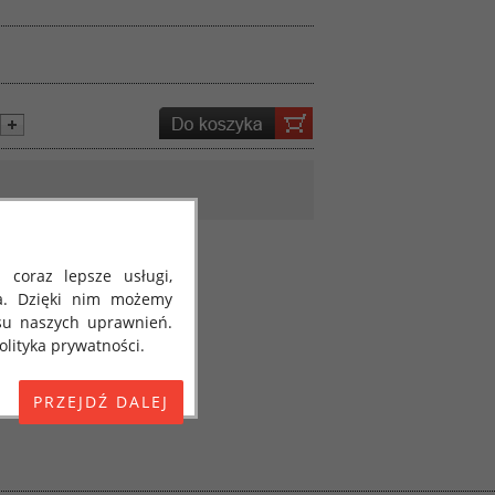
 coraz lepsze usługi,
a. Dzięki nim możemy
su naszych uprawnień.
lityka prywatności.
E) 2016/679 z dnia 27
 osobowych i w sprawie
jako "RODO", "ORODO",
my poinformować Cię o
ja 2018 roku. Poniżej