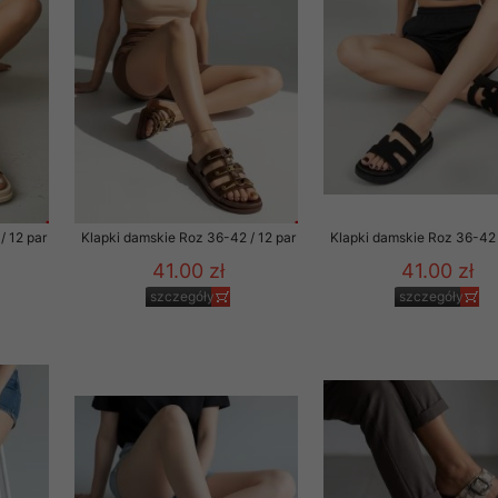
to zgodę. Dotyczy to w
anego przez nas linka
batach i nowościach w
w szczególności danych
/ 12 par
Klapki damskie Roz 36-42 / 12 par
Klapki damskie Roz 36-42 
41.00 zł
41.00 zł
szczegóły
szczegóły