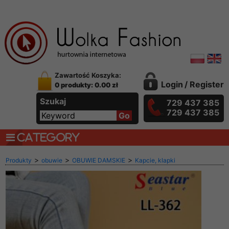
Zawartość Koszyka:
Login
/
Register
0 produkty: 0.00 zł
Szukaj
729 437 385
729 437 385
CATEGORY
>
>
>
Produkty
obuwie
OBUWIE DAMSKIE
Kapcie, klapki