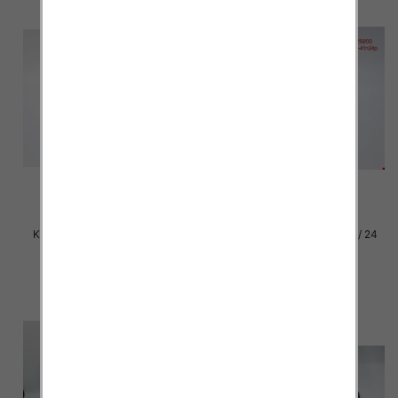
Klapki damskie Roz 36-42 / 12
Klapki damskie Roz 36-41 / 24
par
par
27.00 zł
15.00 zł
szczegóły
szczegóły