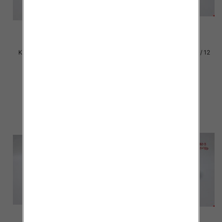
Klapki damskie Roz 36-42 / 12
Klapki damskie Roz 36-42 / 12
par
par
30.00 zł
30.00 zł
szczegóły
szczegóły