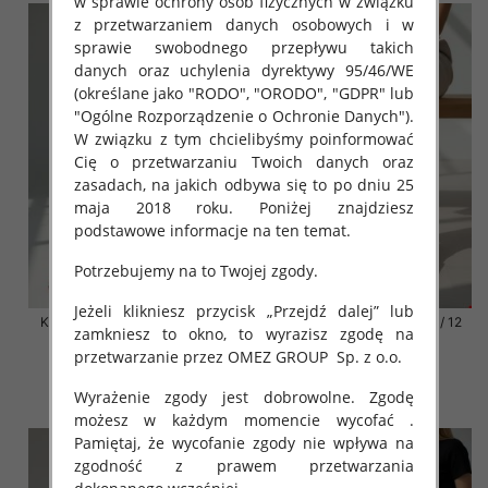
w sprawie ochrony osób fizycznych w związku
z przetwarzaniem danych osobowych i w
sprawie swobodnego przepływu takich
danych oraz uchylenia dyrektywy 95/46/WE
(określane jako "RODO", "ORODO", "GDPR" lub
"Ogólne Rozporządzenie o Ochronie Danych").
W związku z tym chcielibyśmy poinformować
Cię o przetwarzaniu Twoich danych oraz
zasadach, na jakich odbywa się to po dniu 25
maja 2018 roku. Poniżej znajdziesz
podstawowe informacje na ten temat.
Potrzebujemy na to Twojej zgody.
Jeżeli klikniesz przycisk „Przejdź dalej” lub
Klapki damskie Roz 36-42 / 12
Klapki damskie Roz 36-42 / 12
zamkniesz to okno, to wyrazisz zgodę na
par
par
przetwarzanie przez OMEZ GROUP
Sp. z o.o.
41.00 zł
41.00 zł
Wyrażenie zgody jest dobrowolne. Zgodę
szczegóły
szczegóły
możesz w każdym momencie wycofać .
Pamiętaj, że wycofanie zgody nie wpływa na
zgodność z prawem przetwarzania