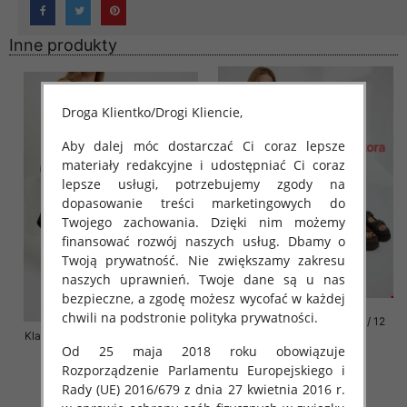
Inne produkty
Droga Klientko/Drogi Kliencie,
Aby dalej móc dostarczać Ci coraz lepsze
materiały redakcyjne i udostępniać Ci coraz
lepsze usługi, potrzebujemy zgody na
dopasowanie treści marketingowych do
Twojego zachowania. Dzięki nim możemy
finansować rozwój naszych usług. Dbamy o
Twoją prywatność. Nie zwiększamy zakresu
naszych uprawnień. Twoje dane są u nas
bezpieczne, a zgodę możesz wycofać w każdej
chwili na podstronie polityka prywatności.
Klapki damskie Roz 36-42 / 12
Klapki damskie Roz 36-41 / 12 par
par
Od 25 maja 2018 roku obowiązuje
72.00 zł
76.00 zł
Rozporządzenie Parlamentu Europejskiego i
szczegóły
szczegóły
Rady (UE) 2016/679 z dnia 27 kwietnia 2016 r.