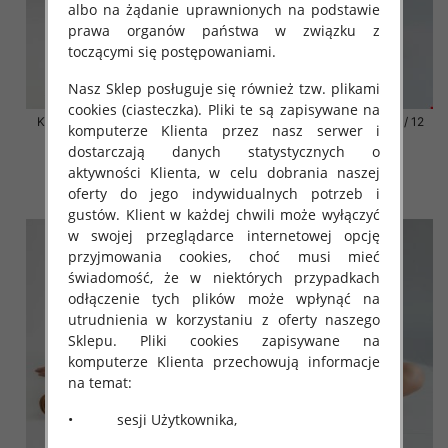
albo na żądanie uprawnionych na podstawie
prawa organów państwa w związku z
toczącymi się postępowaniami.
Nasz Sklep posługuje się również tzw. plikami
cookies (ciasteczka). Pliki te są zapisywane na
Klapki damskie Roz 36-42 / 12
Klapki damskie Roz 36-42 / 12
komputerze Klienta przez nasz serwer i
par
par
dostarczają danych statystycznych o
41.00 zł
41.00 zł
aktywności Klienta, w celu dobrania naszej
szczegóły
szczegóły
oferty do jego indywidualnych potrzeb i
gustów. Klient w każdej chwili może wyłączyć
w swojej przeglądarce internetowej opcję
przyjmowania cookies, choć musi mieć
świadomość, że w niektórych przypadkach
odłączenie tych plików może wpłynąć na
utrudnienia w korzystaniu z oferty naszego
Sklepu. Pliki cookies zapisywane na
komputerze Klienta przechowują informacje
na temat:
• sesji Użytkownika,