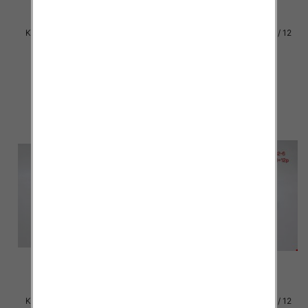
Klapki damskie Roz 36-42 / 12
Klapki damskie Roz 36-42 / 12
par
par
30.00 zł
29.00 zł
szczegóły
szczegóły
Klapki damskie Roz 36-42 / 12
Klapki damskie Roz 36-42 / 12