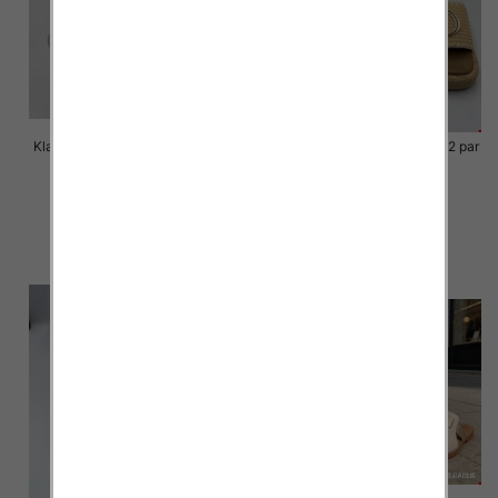
Klapki Męskie Roz 36-41 / 12 par
Klapki Męskie Roz 36-41 / 12 par
40.00 zł
39.00 zł
szczegóły
szczegóły