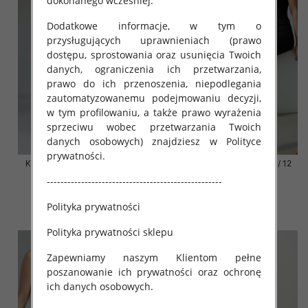
dokonanego wcześniej.
Dodatkowe informacje, w tym o
przysługujących uprawnieniach (prawo
dostępu, sprostowania oraz usunięcia Twoich
danych, ograniczenia ich przetwarzania,
prawo do ich przenoszenia, niepodlegania
zautomatyzowanemu podejmowaniu decyzji,
w tym profilowaniu, a także prawo wyrażenia
sprzeciwu wobec przetwarzania Twoich
danych osobowych) znajdziesz w Polityce
prywatności.
Klapki damskie Roz 36-42 / 12
Klapki damskie Roz 36-42 / 12
par
par
---------------------------------------------------
41.00 zł
41.00 zł
Polityka prywatności
szczegóły
szczegóły
Polityka prywatności sklepu
Zapewniamy naszym Klientom pełne
poszanowanie ich prywatności oraz ochronę
ich danych osobowych.