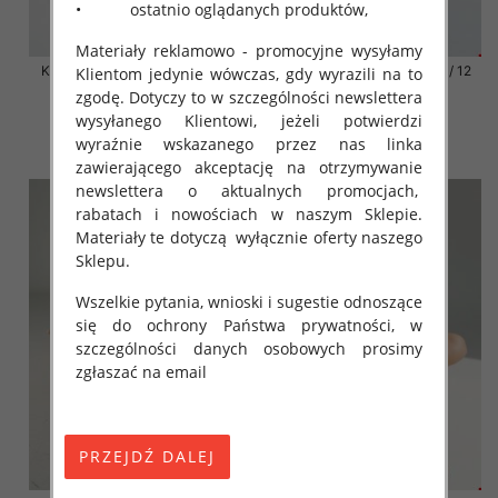
• ostatnio oglądanych produktów,
Materiały reklamowo - promocyjne wysyłamy
Klapki damskie Roz 36-42 / 12
Klapki damskie Roz 36-42 / 12
Klientom jedynie wówczas, gdy wyrazili na to
par
par
zgodę. Dotyczy to w szczególności newslettera
41.00 zł
41.00 zł
wysyłanego Klientowi, jeżeli potwierdzi
wyraźnie wskazanego przez nas linka
szczegóły
szczegóły
zawierającego akceptację na otrzymywanie
newslettera o aktualnych promocjach,
rabatach i nowościach w naszym Sklepie.
Materiały te dotyczą wyłącznie oferty naszego
Sklepu.
Wszelkie pytania, wnioski i sugestie odnoszące
się do ochrony Państwa prywatności, w
szczególności danych osobowych prosimy
zgłaszać na email