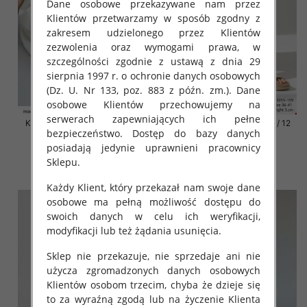
Dane osobowe przekazywane nam przez
Klientów przetwarzamy w sposób zgodny z
zakresem udzielonego przez Klientów
zezwolenia oraz wymogami prawa, w
szczególności zgodnie z ustawą z dnia 29
sierpnia 1997 r. o ochronie danych osobowych
(Dz. U. Nr 133, poz. 883 z późn. zm.). Dane
osobowe Klientów przechowujemy na
serwerach zapewniających ich pełne
Klapki damskie Roz 36-42 / 12
Klapki damskie Roz 36-42 / 12
bezpieczeństwo. Dostęp do bazy danych
par
par
posiadają jedynie uprawnieni pracownicy
41.00 zł
41.00 zł
Sklepu.
szczegóły
szczegóły
Każdy Klient, który przekazał nam swoje dane
osobowe ma pełną możliwość dostępu do
swoich danych w celu ich weryfikacji,
modyfikacji lub też żądania usunięcia.
Sklep nie przekazuje, nie sprzedaje ani nie
użycza zgromadzonych danych osobowych
Klientów osobom trzecim, chyba że dzieje się
to za wyraźną zgodą lub na życzenie Klienta