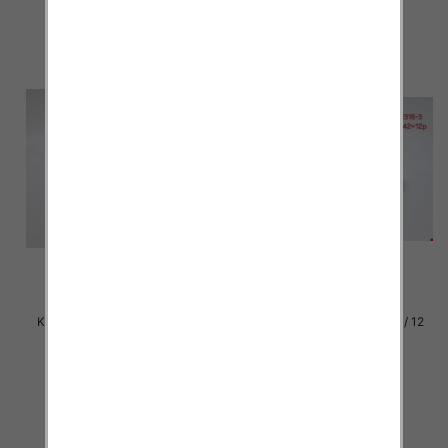
szczegóły
szczegóły
Klapki damskie Roz 36-42 / 12
Klapki damskie Roz 36-42 / 12
par
par
27.00 zł
27.00 zł
szczegóły
szczegóły