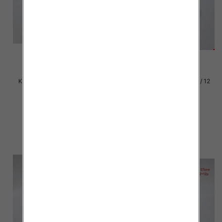
Klapki damskie Roz 36-42 / 12
Klapki damskie Roz 36-42 / 12
par
par
37.00 zł
37.00 zł
szczegóły
szczegóły