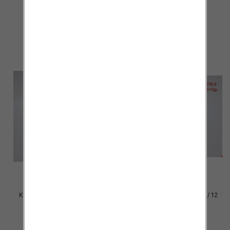
par
par
29.00 zł
29.00 zł
szczegóły
szczegóły
Klapki damskie Roz 36-42 / 12
Klapki damskie Roz 36-42 / 12
par
par
29.00 zł
29.00 zł