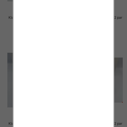
Klapki Męskie Roz 36-41 / 12 par
Klapki Męskie Roz 36-41 / 12 par
23.00 zł
23.00 zł
szczegóły
szczegóły
Klapki Męskie Roz 36-41 / 12 par
Klapki Męskie Roz 36-41 / 12 par