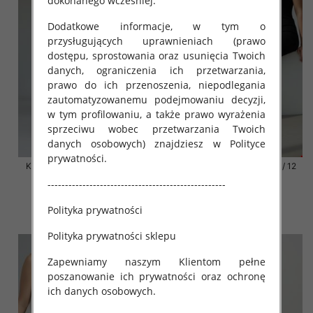
dokonanego wcześniej.
Dodatkowe informacje, w tym o
przysługujących uprawnieniach (prawo
dostępu, sprostowania oraz usunięcia Twoich
danych, ograniczenia ich przetwarzania,
prawo do ich przenoszenia, niepodlegania
zautomatyzowanemu podejmowaniu decyzji,
w tym profilowaniu, a także prawo wyrażenia
sprzeciwu wobec przetwarzania Twoich
danych osobowych) znajdziesz w Polityce
prywatności.
Klapki damskie Roz 36-42 / 12
Klapki damskie Roz 36-42 / 12
par
par
---------------------------------------------------
41.00 zł
41.00 zł
Polityka prywatności
szczegóły
szczegóły
Polityka prywatności sklepu
Zapewniamy naszym Klientom pełne
poszanowanie ich prywatności oraz ochronę
ich danych osobowych.