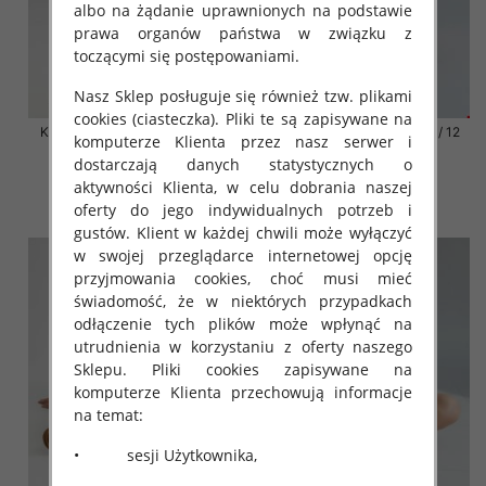
albo na żądanie uprawnionych na podstawie
prawa organów państwa w związku z
toczącymi się postępowaniami.
Nasz Sklep posługuje się również tzw. plikami
cookies (ciasteczka). Pliki te są zapisywane na
Klapki damskie Roz 36-42 / 12
Klapki damskie Roz 36-42 / 12
komputerze Klienta przez nasz serwer i
par
par
dostarczają danych statystycznych o
41.00 zł
41.00 zł
aktywności Klienta, w celu dobrania naszej
szczegóły
szczegóły
oferty do jego indywidualnych potrzeb i
gustów. Klient w każdej chwili może wyłączyć
w swojej przeglądarce internetowej opcję
przyjmowania cookies, choć musi mieć
świadomość, że w niektórych przypadkach
odłączenie tych plików może wpłynąć na
utrudnienia w korzystaniu z oferty naszego
Sklepu. Pliki cookies zapisywane na
komputerze Klienta przechowują informacje
na temat:
• sesji Użytkownika,