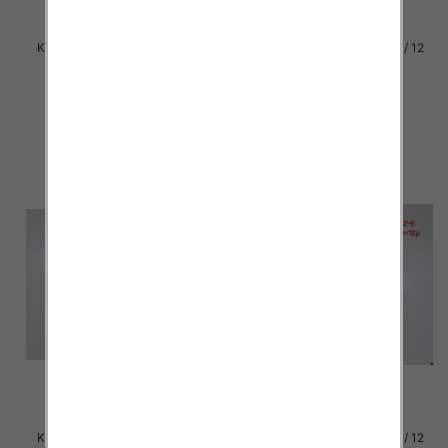
Klapki damskie Roz 36-42 / 12
Klapki damskie Roz 36-42 / 12
par
par
30.00 zł
29.00 zł
szczegóły
szczegóły
Klapki damskie Roz 36-42 / 12
Klapki damskie Roz 36-42 / 12