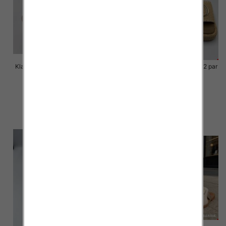
Klapki Męskie Roz 36-41 / 12 par
Klapki Męskie Roz 36-41 / 12 par
40.00 zł
39.00 zł
szczegóły
szczegóły