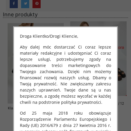
Inne produkty
Droga Klientko/Drogi Kliencie,
Aby dalej móc dostarczać Ci coraz lepsze
materiały redakcyjne i udostępniać Ci coraz
lepsze usługi, potrzebujemy zgody na
dopasowanie treści marketingowych do
Twojego zachowania. Dzięki nim możemy
finansować rozwój naszych usług. Dbamy o
Twoją prywatność. Nie zwiększamy zakresu
naszych uprawnień. Twoje dane są u nas
bezpieczne, a zgodę możesz wycofać w każdej
chwili na podstronie polityka prywatności.
Klapki damskie Roz 36-42 / 12
Klapki damskie Roz 36-41 / 12 par
par
Od 25 maja 2018 roku obowiązuje
72.00 zł
76.00 zł
Rozporządzenie Parlamentu Europejskiego i
szczegóły
szczegóły
Rady (UE) 2016/679 z dnia 27 kwietnia 2016 r.