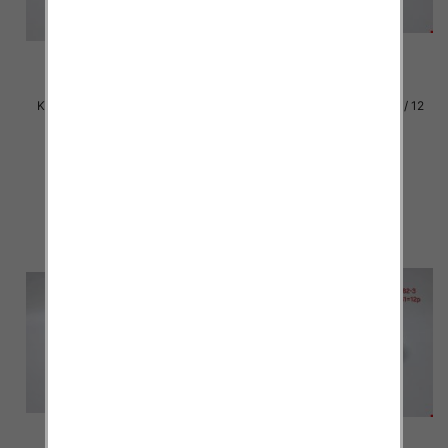
Klapki damskie Roz 36-42 / 12
Klapki damskie Roz 36-42 / 12
par
par
30.00 zł
30.00 zł
szczegóły
szczegóły