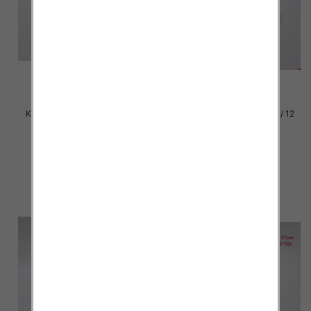
Klapki damskie Roz 36-42 / 12
Klapki damskie Roz 36-42 / 12
par
par
37.00 zł
37.00 zł
szczegóły
szczegóły