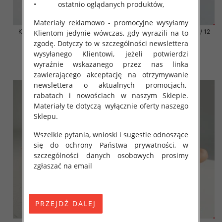
• ostatnio oglądanych produktów,
Materiały reklamowo - promocyjne wysyłamy
Klapki damskie Roz 36-42 / 12
Klapki damskie Roz 36-42 / 12
Klientom jedynie wówczas, gdy wyrazili na to
par
par
zgodę. Dotyczy to w szczególności newslettera
41.00 zł
41.00 zł
wysyłanego Klientowi, jeżeli potwierdzi
wyraźnie wskazanego przez nas linka
szczegóły
szczegóły
zawierającego akceptację na otrzymywanie
newslettera o aktualnych promocjach,
rabatach i nowościach w naszym Sklepie.
Materiały te dotyczą wyłącznie oferty naszego
Sklepu.
Wszelkie pytania, wnioski i sugestie odnoszące
się do ochrony Państwa prywatności, w
szczególności danych osobowych prosimy
zgłaszać na email