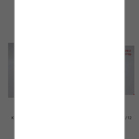
par
par
29.00 zł
29.00 zł
szczegóły
szczegóły
Klapki damskie Roz 36-42 / 12
Klapki damskie Roz 36-42 / 12
par
par
29.00 zł
29.00 zł