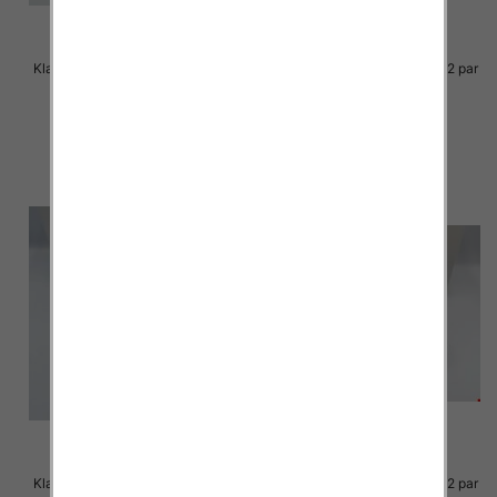
Klapki Męskie Roz 36-41 / 12 par
Klapki Męskie Roz 36-41 / 12 par
23.00 zł
23.00 zł
szczegóły
szczegóły
Klapki Męskie Roz 36-41 / 12 par
Klapki Męskie Roz 36-41 / 12 par