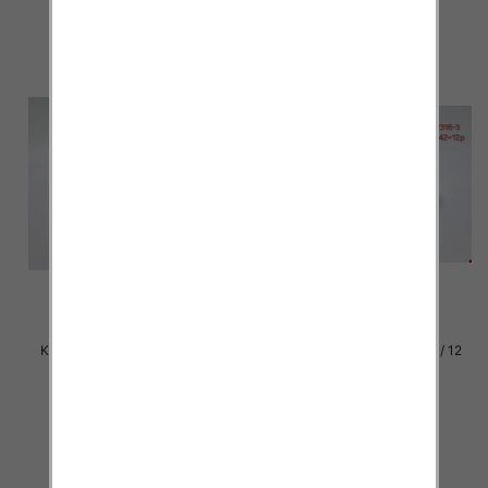
szczegóły
szczegóły
Klapki damskie Roz 36-42 / 12
Klapki damskie Roz 36-42 / 12
par
par
27.00 zł
27.00 zł
szczegóły
szczegóły