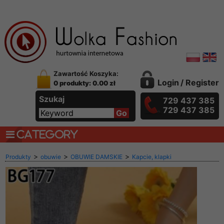
Zawartość Koszyka:
Login
/
Register
0 produkty: 0.00 zł
Szukaj
729 437 385
729 437 385
CATEGORY
>
>
>
Produkty
obuwie
OBUWIE DAMSKIE
Kapcie, klapki