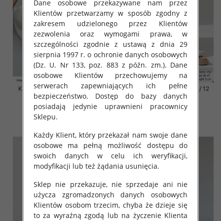
Dane osobowe przekazywane nam przez
Klientów przetwarzamy w sposób zgodny z
zakresem udzielonego przez Klientów
zezwolenia oraz wymogami prawa, w
szczególności zgodnie z ustawą z dnia 29
sierpnia 1997 r. o ochronie danych osobowych
(Dz. U. Nr 133, poz. 883 z późn. zm.). Dane
osobowe Klientów przechowujemy na
serwerach zapewniających ich pełne
Klapki damskie Roz 36-42 / 12
Klapki damskie Roz 36-42 / 12
bezpieczeństwo. Dostęp do bazy danych
par
par
posiadają jedynie uprawnieni pracownicy
41.00 zł
41.00 zł
Sklepu.
szczegóły
szczegóły
Każdy Klient, który przekazał nam swoje dane
osobowe ma pełną możliwość dostępu do
swoich danych w celu ich weryfikacji,
modyfikacji lub też żądania usunięcia.
Sklep nie przekazuje, nie sprzedaje ani nie
użycza zgromadzonych danych osobowych
Klientów osobom trzecim, chyba że dzieje się
to za wyraźną zgodą lub na życzenie Klienta