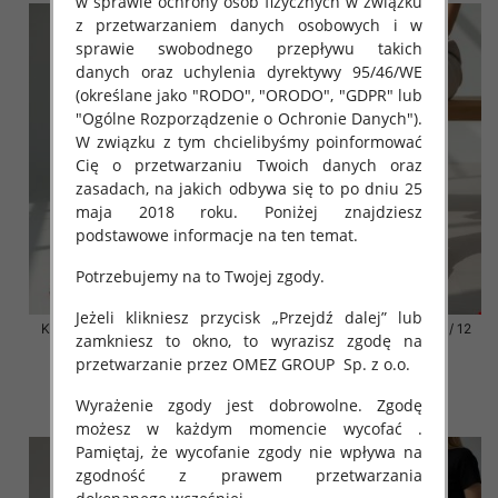
w sprawie ochrony osób fizycznych w związku
z przetwarzaniem danych osobowych i w
sprawie swobodnego przepływu takich
danych oraz uchylenia dyrektywy 95/46/WE
(określane jako "RODO", "ORODO", "GDPR" lub
"Ogólne Rozporządzenie o Ochronie Danych").
W związku z tym chcielibyśmy poinformować
Cię o przetwarzaniu Twoich danych oraz
zasadach, na jakich odbywa się to po dniu 25
maja 2018 roku. Poniżej znajdziesz
podstawowe informacje na ten temat.
Potrzebujemy na to Twojej zgody.
Jeżeli klikniesz przycisk „Przejdź dalej” lub
Klapki damskie Roz 36-42 / 12
Klapki damskie Roz 36-42 / 12
zamkniesz to okno, to wyrazisz zgodę na
par
par
przetwarzanie przez OMEZ GROUP
Sp. z o.o.
41.00 zł
41.00 zł
Wyrażenie zgody jest dobrowolne. Zgodę
szczegóły
szczegóły
możesz w każdym momencie wycofać .
Pamiętaj, że wycofanie zgody nie wpływa na
zgodność z prawem przetwarzania