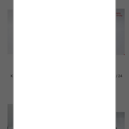
Klapki damskie Roz 36-42 / 12
Klapki damskie Roz 36-41 / 24
par
par
27.00 zł
15.00 zł
szczegóły
szczegóły