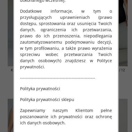
dokonanego wcześniej.
Dodatkowe informacje, w tym o
przysługujących uprawnieniach (prawo
dostępu, sprostowania oraz usunięcia Twoich
danych, ograniczenia ich przetwarzania,
prawo do ich przenoszenia, niepodlegania
zautomatyzowanemu podejmowaniu decyzji,
w tym profilowaniu, a także prawo wyrażenia
sprzeciwu wobec przetwarzania Twoich
danych osobowych) znajdziesz w Polityce
prywatności.
Klapki damskie Roz 36-42 / 12
Klapki damskie Roz 36-42 / 12
par
par
---------------------------------------------------
41.00 zł
41.00 zł
Polityka prywatności
szczegóły
szczegóły
Polityka prywatności sklepu
Zapewniamy naszym Klientom pełne
poszanowanie ich prywatności oraz ochronę
ich danych osobowych.