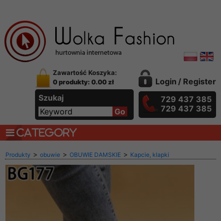
Zawartość Koszyka:
Login
/
Register
0 produkty: 0.00 zł
Szukaj
729 437 385
729 437 385
CATEGORY
>
>
>
Produkty
obuwie
OBUWIE DAMSKIE
Kapcie, klapki