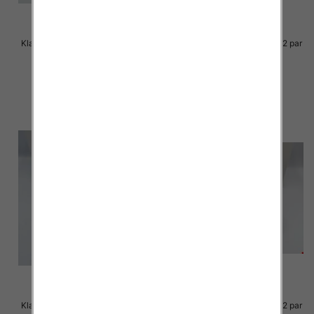
Klapki Męskie Roz 36-41 / 12 par
Klapki Męskie Roz 36-41 / 12 par
23.00 zł
23.00 zł
szczegóły
szczegóły
Klapki Męskie Roz 36-41 / 12 par
Klapki Męskie Roz 36-41 / 12 par