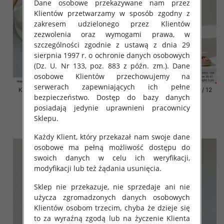
Dane osobowe przekazywane nam przez
Klientów przetwarzamy w sposób zgodny z
zakresem udzielonego przez Klientów
zezwolenia oraz wymogami prawa, w
szczególności zgodnie z ustawą z dnia 29
sierpnia 1997 r. o ochronie danych osobowych
(Dz. U. Nr 133, poz. 883 z późn. zm.). Dane
osobowe Klientów przechowujemy na
serwerach zapewniających ich pełne
Klapki damskie Roz 36-42 / 12
Klapki damskie Roz 36-42 / 12
bezpieczeństwo. Dostęp do bazy danych
par
par
posiadają jedynie uprawnieni pracownicy
41.00 zł
41.00 zł
Sklepu.
szczegóły
szczegóły
Każdy Klient, który przekazał nam swoje dane
osobowe ma pełną możliwość dostępu do
swoich danych w celu ich weryfikacji,
modyfikacji lub też żądania usunięcia.
Sklep nie przekazuje, nie sprzedaje ani nie
użycza zgromadzonych danych osobowych
Klientów osobom trzecim, chyba że dzieje się
to za wyraźną zgodą lub na życzenie Klienta