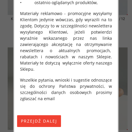
• ostatnio oglądanych produktów,
Materiały reklamowo - promocyjne wysyłamy
Klapki damskie Roz 36-42 / 12
Klapki damskie Roz 36-42 / 12
Klientom jedynie wówczas, gdy wyrazili na to
par
par
zgodę. Dotyczy to w szczególności newslettera
41.00 zł
41.00 zł
wysyłanego Klientowi, jeżeli potwierdzi
wyraźnie wskazanego przez nas linka
szczegóły
szczegóły
zawierającego akceptację na otrzymywanie
newslettera o aktualnych promocjach,
rabatach i nowościach w naszym Sklepie.
Materiały te dotyczą wyłącznie oferty naszego
Sklepu.
Wszelkie pytania, wnioski i sugestie odnoszące
się do ochrony Państwa prywatności, w
szczególności danych osobowych prosimy
zgłaszać na email