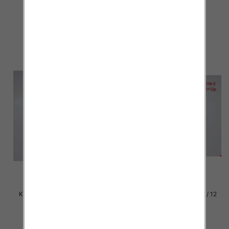
par
par
29.00 zł
29.00 zł
szczegóły
szczegóły
Klapki damskie Roz 36-42 / 12
Klapki damskie Roz 36-42 / 12
par
par
29.00 zł
29.00 zł