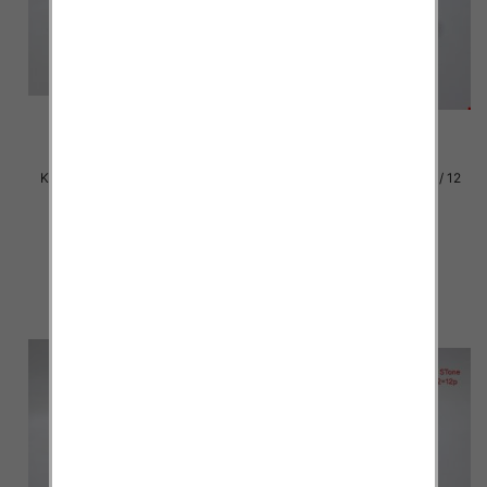
Klapki damskie Roz 36-42 / 12
Klapki damskie Roz 36-42 / 12
par
par
37.00 zł
37.00 zł
szczegóły
szczegóły