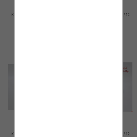
Klapki damskie Roz 36-42 / 12
Klapki damskie Roz 36-42 / 12
par
par
30.00 zł
29.00 zł
szczegóły
szczegóły
Klapki damskie Roz 36-42 / 12
Klapki damskie Roz 36-42 / 12