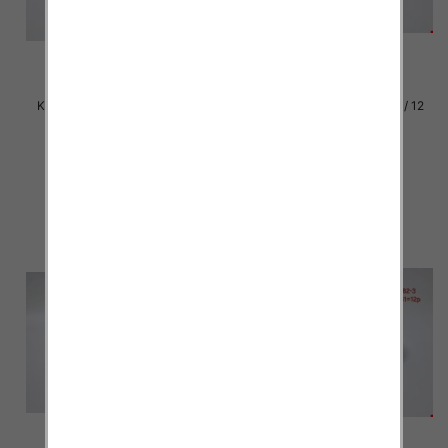
Klapki damskie Roz 36-42 / 12
Klapki damskie Roz 36-42 / 12
par
par
30.00 zł
30.00 zł
szczegóły
szczegóły