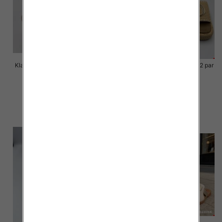
Klapki Męskie Roz 36-41 / 12 par
Klapki Męskie Roz 36-41 / 12 par
40.00 zł
39.00 zł
szczegóły
szczegóły