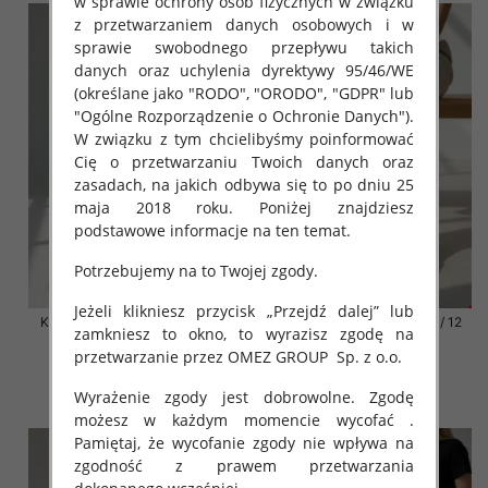
w sprawie ochrony osób fizycznych w związku
z przetwarzaniem danych osobowych i w
sprawie swobodnego przepływu takich
danych oraz uchylenia dyrektywy 95/46/WE
(określane jako "RODO", "ORODO", "GDPR" lub
"Ogólne Rozporządzenie o Ochronie Danych").
W związku z tym chcielibyśmy poinformować
Cię o przetwarzaniu Twoich danych oraz
zasadach, na jakich odbywa się to po dniu 25
maja 2018 roku. Poniżej znajdziesz
podstawowe informacje na ten temat.
Potrzebujemy na to Twojej zgody.
Jeżeli klikniesz przycisk „Przejdź dalej” lub
Klapki damskie Roz 36-42 / 12
Klapki damskie Roz 36-42 / 12
zamkniesz to okno, to wyrazisz zgodę na
par
par
przetwarzanie przez OMEZ GROUP
Sp. z o.o.
41.00 zł
41.00 zł
Wyrażenie zgody jest dobrowolne. Zgodę
szczegóły
szczegóły
możesz w każdym momencie wycofać .
Pamiętaj, że wycofanie zgody nie wpływa na
zgodność z prawem przetwarzania