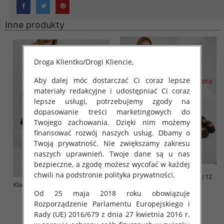
Inne produkty
Droga Klientko/Drogi Kliencie,
Aby dalej móc dostarczać Ci coraz lepsze
materiały redakcyjne i udostępniać Ci coraz
lepsze usługi, potrzebujemy zgody na
dopasowanie treści marketingowych do
Twojego zachowania. Dzięki nim możemy
finansować rozwój naszych usług. Dbamy o
Twoją prywatność. Nie zwiększamy zakresu
naszych uprawnień. Twoje dane są u nas
bezpieczne, a zgodę możesz wycofać w każdej
chwili na podstronie polityka prywatności.
Klapki damskie Roz 36-42 / 12
Klapki damskie Roz 36-41 / 12 par
par
Od 25 maja 2018 roku obowiązuje
72.00 zł
76.00 zł
Rozporządzenie Parlamentu Europejskiego i
szczegóły
szczegóły
Rady (UE) 2016/679 z dnia 27 kwietnia 2016 r.