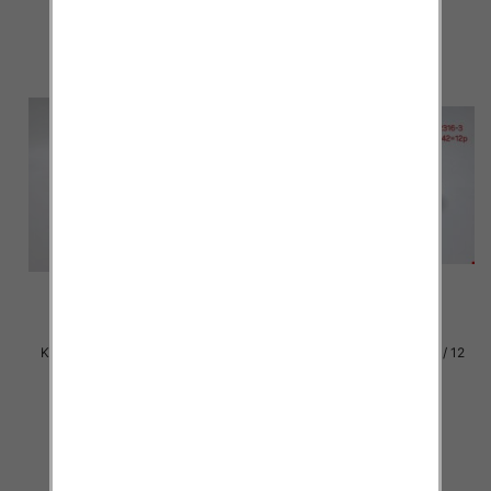
szczegóły
szczegóły
Klapki damskie Roz 36-42 / 12
Klapki damskie Roz 36-42 / 12
par
par
27.00 zł
27.00 zł
szczegóły
szczegóły