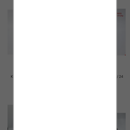
Klapki damskie Roz 36-42 / 12
Klapki damskie Roz 36-41 / 24
par
par
27.00 zł
15.00 zł
szczegóły
szczegóły