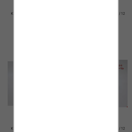
Klapki damskie Roz 36-42 / 12
Klapki damskie Roz 36-42 / 12
par
par
30.00 zł
29.00 zł
szczegóły
szczegóły
Klapki damskie Roz 36-42 / 12
Klapki damskie Roz 36-42 / 12