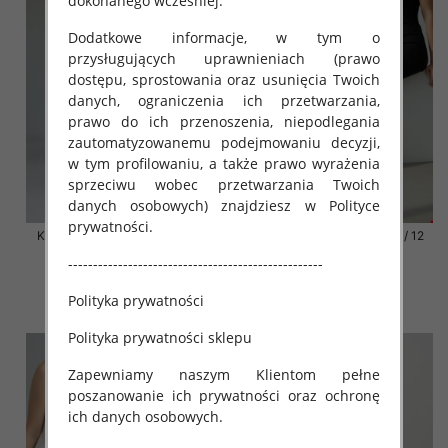
dokonanego wcześniej.
Dodatkowe informacje, w tym o
przysługujących uprawnieniach (prawo
dostępu, sprostowania oraz usunięcia Twoich
danych, ograniczenia ich przetwarzania,
prawo do ich przenoszenia, niepodlegania
zautomatyzowanemu podejmowaniu decyzji,
w tym profilowaniu, a także prawo wyrażenia
sprzeciwu wobec przetwarzania Twoich
danych osobowych) znajdziesz w Polityce
prywatności.
Klapki damskie Roz 36-42 / 12
Klapki damskie Roz 36-42 / 12
par
par
---------------------------------------------------
41.00 zł
41.00 zł
Polityka prywatności
szczegóły
szczegóły
Polityka prywatności sklepu
Zapewniamy naszym Klientom pełne
poszanowanie ich prywatności oraz ochronę
ich danych osobowych.