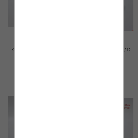
Klapki damskie Roz 36-42 / 12
Klapki damskie Roz 36-42 / 12
par
par
37.00 zł
37.00 zł
szczegóły
szczegóły