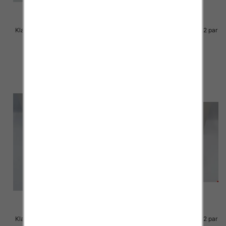
Klapki Męskie Roz 36-41 / 12 par
Klapki Męskie Roz 36-41 / 12 par
23.00 zł
23.00 zł
szczegóły
szczegóły
Klapki Męskie Roz 36-41 / 12 par
Klapki Męskie Roz 36-41 / 12 par