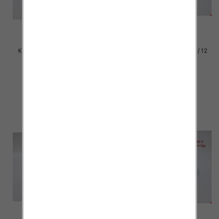
Klapki damskie Roz 36-42 / 12
Klapki damskie Roz 36-42 / 12
par
par
30.00 zł
30.00 zł
szczegóły
szczegóły