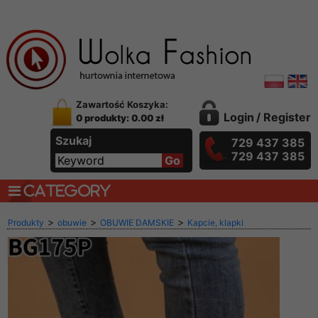
Zawartość Koszyka:
Login
/
Register
0 produkty: 0.00 zł
Szukaj
729 437 385
729 437 385
CATEGORY
>
>
>
Produkty
obuwie
OBUWIE DAMSKIE
Kapcie, klapki