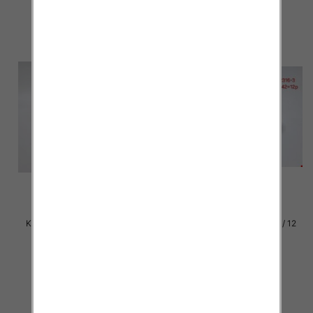
Klapki damskie Roz 36-42 / 12
Klapki damskie Roz 36-42 / 12
par
par
27.00 zł
27.00 zł
szczegóły
szczegóły