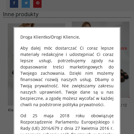
Inne produkty
Droga Klientko/Drogi Kliencie,
Aby dalej móc dostarczać Ci coraz lepsze
materiały redakcyjne i udostępniać Ci coraz
lepsze usługi, potrzebujemy zgody na
dopasowanie treści marketingowych do
Twojego zachowania. Dzięki nim możemy
finansować rozwój naszych usług. Dbamy o
Twoją prywatność. Nie zwiększamy zakresu
naszych uprawnień. Twoje dane są u nas
bezpieczne, a zgodę możesz wycofać w każdej
chwili na podstronie polityka prywatności.
Klapki damskie Roz 36-42 / 12
Klapki damskie Roz 36-41 / 12 par
par
Od 25 maja 2018 roku obowiązuje
72.00 zł
76.00 zł
Rozporządzenie Parlamentu Europejskiego i
szczegóły
szczegóły
Rady (UE) 2016/679 z dnia 27 kwietnia 2016 r.