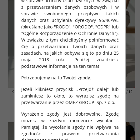
w sprawie ochrony osób fizycznych w związku
z przetwarzaniem danych osobowych i w
sprawie swobodnego przepływu takich
danych oraz uchylenia dyrektywy 95/46/WE
(określane jako "RODO", "ORODO", "GDPR" lub
"Ogólne Rozporządzenie o Ochronie Danych").
W związku z tym chcielibyśmy poinformować
Cię o przetwarzaniu Twoich danych oraz
zasadach, na jakich odbywa się to po dniu 25
maja 2018 roku. Poniżej znajdziesz
podstawowe informacje na ten temat.
Potrzebujemy na to Twojej zgody.
Jeżeli klikniesz przycisk „Przejdź dalej” lub
Klapki damskie Roz 36-42 / 12
Klapki damskie Roz 36-42 / 12
zamkniesz to okno, to wyrazisz zgodę na
par
par
przetwarzanie przez OMEZ GROUP
Sp. z o.o.
41.00 zł
41.00 zł
Wyrażenie zgody jest dobrowolne. Zgodę
szczegóły
szczegóły
możesz w każdym momencie wycofać .
Pamiętaj, że wycofanie zgody nie wpływa na
zgodność z prawem przetwarzania