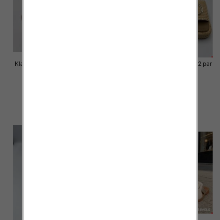
Klapki Męskie Roz 36-41 / 12 par
Klapki Męskie Roz 36-41 / 12 par
40.00 zł
39.00 zł
szczegóły
szczegóły