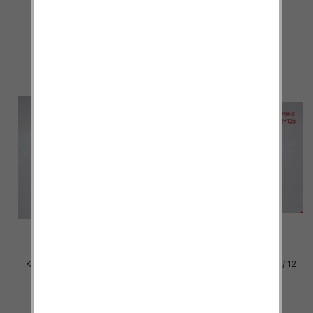
par
par
29.00 zł
29.00 zł
szczegóły
szczegóły
Klapki damskie Roz 36-42 / 12
Klapki damskie Roz 36-42 / 12
par
par
29.00 zł
29.00 zł
szczegóły
szczegóły