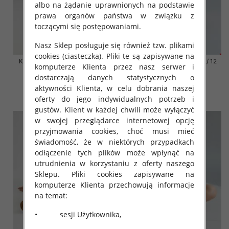
albo na żądanie uprawnionych na podstawie
prawa organów państwa w związku z
toczącymi się postępowaniami.
Nasz Sklep posługuje się również tzw. plikami
cookies (ciasteczka). Pliki te są zapisywane na
Klapki damskie Roz 36-42 / 12
Klapki damskie Roz 36-42 / 12
komputerze Klienta przez nasz serwer i
par
par
dostarczają danych statystycznych o
41.00 zł
41.00 zł
aktywności Klienta, w celu dobrania naszej
szczegóły
szczegóły
oferty do jego indywidualnych potrzeb i
gustów. Klient w każdej chwili może wyłączyć
w swojej przeglądarce internetowej opcję
przyjmowania cookies, choć musi mieć
świadomość, że w niektórych przypadkach
odłączenie tych plików może wpłynąć na
utrudnienia w korzystaniu z oferty naszego
Sklepu. Pliki cookies zapisywane na
komputerze Klienta przechowują informacje
na temat:
• sesji Użytkownika,