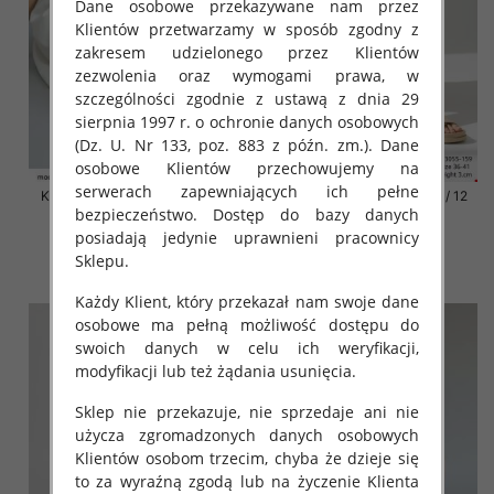
Dane osobowe przekazywane nam przez
Klientów przetwarzamy w sposób zgodny z
zakresem udzielonego przez Klientów
zezwolenia oraz wymogami prawa, w
szczególności zgodnie z ustawą z dnia 29
sierpnia 1997 r. o ochronie danych osobowych
(Dz. U. Nr 133, poz. 883 z późn. zm.). Dane
osobowe Klientów przechowujemy na
serwerach zapewniających ich pełne
Klapki damskie Roz 36-42 / 12
Klapki damskie Roz 36-42 / 12
bezpieczeństwo. Dostęp do bazy danych
par
par
posiadają jedynie uprawnieni pracownicy
41.00 zł
41.00 zł
Sklepu.
szczegóły
szczegóły
Każdy Klient, który przekazał nam swoje dane
osobowe ma pełną możliwość dostępu do
swoich danych w celu ich weryfikacji,
modyfikacji lub też żądania usunięcia.
Sklep nie przekazuje, nie sprzedaje ani nie
użycza zgromadzonych danych osobowych
Klientów osobom trzecim, chyba że dzieje się
to za wyraźną zgodą lub na życzenie Klienta