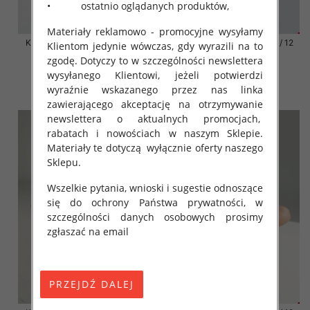
• ostatnio oglądanych produktów,
Materiały reklamowo - promocyjne wysyłamy
Klapki damskie Roz 36-42 / 12
Klapki damskie Roz 36-42 / 12
Klientom jedynie wówczas, gdy wyrazili na to
par
par
zgodę. Dotyczy to w szczególności newslettera
41.00 zł
41.00 zł
wysyłanego Klientowi, jeżeli potwierdzi
wyraźnie wskazanego przez nas linka
szczegóły
szczegóły
zawierającego akceptację na otrzymywanie
newslettera o aktualnych promocjach,
rabatach i nowościach w naszym Sklepie.
Materiały te dotyczą wyłącznie oferty naszego
Sklepu.
Wszelkie pytania, wnioski i sugestie odnoszące
się do ochrony Państwa prywatności, w
szczególności danych osobowych prosimy
zgłaszać na email