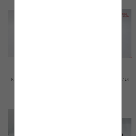
Klapki damskie Roz 36-42 / 12
Klapki damskie Roz 36-41 / 24
par
par
27.00 zł
15.00 zł
szczegóły
szczegóły