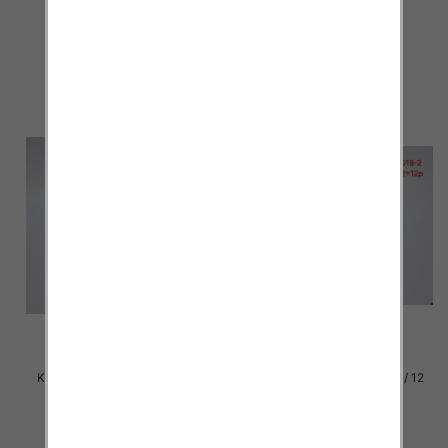
par
par
29.00 zł
29.00 zł
szczegóły
szczegóły
Klapki damskie Roz 36-42 / 12
Klapki damskie Roz 36-42 / 12
par
par
29.00 zł
29.00 zł
szczegóły
szczegóły