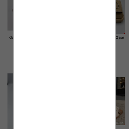
Klapki Męskie Roz 36-41 / 12 par
Klapki Męskie Roz 36-41 / 12 par
40.00 zł
39.00 zł
szczegóły
szczegóły