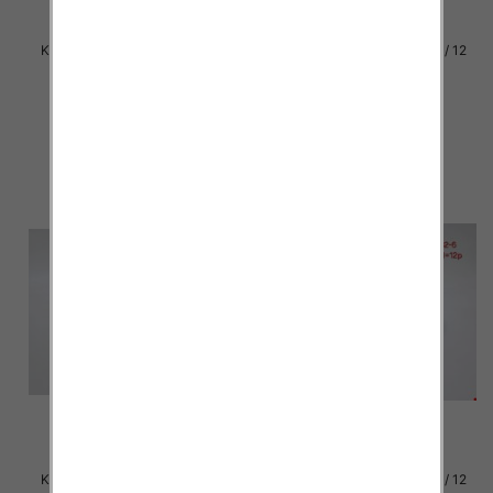
Klapki damskie Roz 36-42 / 12
Klapki damskie Roz 36-42 / 12
par
par
30.00 zł
29.00 zł
szczegóły
szczegóły
Klapki damskie Roz 36-42 / 12
Klapki damskie Roz 36-42 / 12