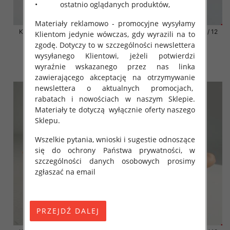
• ostatnio oglądanych produktów,
Materiały reklamowo - promocyjne wysyłamy
Klapki damskie Roz 36-42 / 12
Klapki damskie Roz 36-42 / 12
Klientom jedynie wówczas, gdy wyrazili na to
par
par
zgodę. Dotyczy to w szczególności newslettera
41.00 zł
41.00 zł
wysyłanego Klientowi, jeżeli potwierdzi
wyraźnie wskazanego przez nas linka
szczegóły
szczegóły
zawierającego akceptację na otrzymywanie
newslettera o aktualnych promocjach,
rabatach i nowościach w naszym Sklepie.
Materiały te dotyczą wyłącznie oferty naszego
Sklepu.
Wszelkie pytania, wnioski i sugestie odnoszące
się do ochrony Państwa prywatności, w
szczególności danych osobowych prosimy
zgłaszać na email