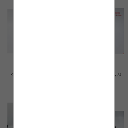
Klapki damskie Roz 36-42 / 12
Klapki damskie Roz 36-41 / 24
par
par
27.00 zł
15.00 zł
szczegóły
szczegóły