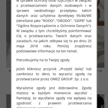
w sprawie ochrony osób fizycznych w związku
z przetwarzaniem danych osobowych i w
sprawie swobodnego przepływu takich
danych oraz uchylenia dyrektywy 95/46/WE
(określane jako "RODO", "ORODO", "GDPR" lub
"Ogólne Rozporządzenie o Ochronie Danych").
W związku z tym chcielibyśmy poinformować
Cię o przetwarzaniu Twoich danych oraz
zasadach, na jakich odbywa się to po dniu 25
maja 2018 roku. Poniżej znajdziesz
podstawowe informacje na ten temat.
Potrzebujemy na to Twojej zgody.
Jeżeli klikniesz przycisk „Przejdź dalej” lub
Klapki damskie Roz 36-42 / 12
Klapki damskie Roz 36-42 / 12
zamkniesz to okno, to wyrazisz zgodę na
par
par
przetwarzanie przez OMEZ GROUP
Sp. z o.o.
41.00 zł
41.00 zł
Wyrażenie zgody jest dobrowolne. Zgodę
szczegóły
szczegóły
możesz w każdym momencie wycofać .
Pamiętaj, że wycofanie zgody nie wpływa na
zgodność z prawem przetwarzania