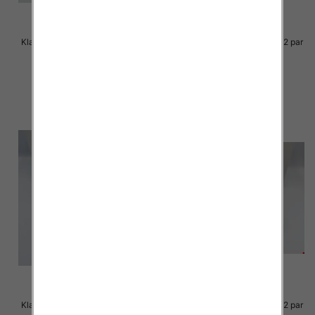
Klapki Męskie Roz 36-41 / 12 par
Klapki Męskie Roz 36-41 / 12 par
23.00 zł
23.00 zł
szczegóły
szczegóły
Klapki Męskie Roz 36-41 / 12 par
Klapki Męskie Roz 36-41 / 12 par