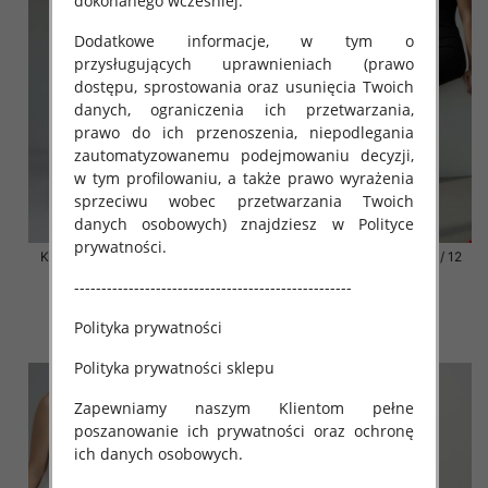
dokonanego wcześniej.
Dodatkowe informacje, w tym o
przysługujących uprawnieniach (prawo
dostępu, sprostowania oraz usunięcia Twoich
danych, ograniczenia ich przetwarzania,
prawo do ich przenoszenia, niepodlegania
zautomatyzowanemu podejmowaniu decyzji,
w tym profilowaniu, a także prawo wyrażenia
sprzeciwu wobec przetwarzania Twoich
danych osobowych) znajdziesz w Polityce
prywatności.
Klapki damskie Roz 36-42 / 12
Klapki damskie Roz 36-42 / 12
par
par
---------------------------------------------------
41.00 zł
41.00 zł
Polityka prywatności
szczegóły
szczegóły
Polityka prywatności sklepu
Zapewniamy naszym Klientom pełne
poszanowanie ich prywatności oraz ochronę
ich danych osobowych.