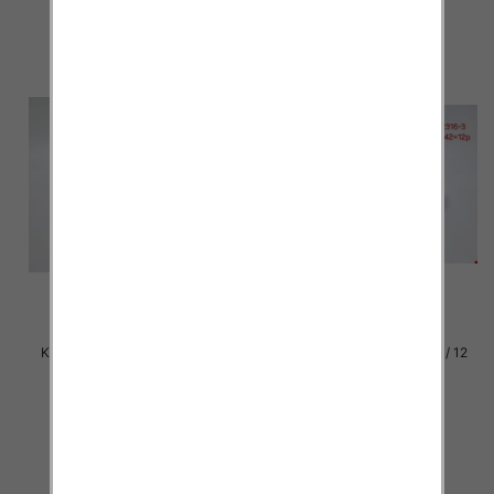
Klapki damskie Roz 36-42 / 12
Klapki damskie Roz 36-42 / 12
par
par
27.00 zł
27.00 zł
szczegóły
szczegóły