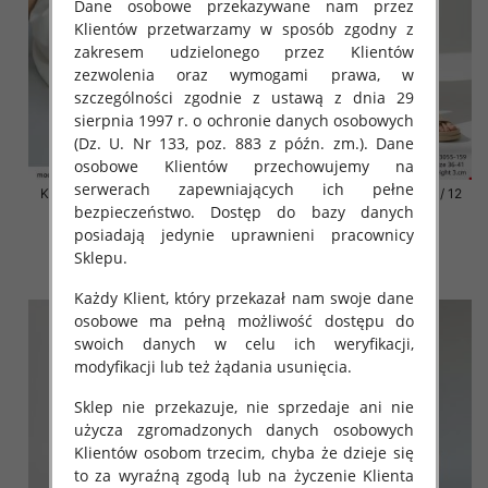
Dane osobowe przekazywane nam przez
Klientów przetwarzamy w sposób zgodny z
zakresem udzielonego przez Klientów
zezwolenia oraz wymogami prawa, w
szczególności zgodnie z ustawą z dnia 29
sierpnia 1997 r. o ochronie danych osobowych
(Dz. U. Nr 133, poz. 883 z późn. zm.). Dane
osobowe Klientów przechowujemy na
serwerach zapewniających ich pełne
Klapki damskie Roz 36-42 / 12
Klapki damskie Roz 36-42 / 12
bezpieczeństwo. Dostęp do bazy danych
par
par
posiadają jedynie uprawnieni pracownicy
41.00 zł
41.00 zł
Sklepu.
szczegóły
szczegóły
Każdy Klient, który przekazał nam swoje dane
osobowe ma pełną możliwość dostępu do
swoich danych w celu ich weryfikacji,
modyfikacji lub też żądania usunięcia.
Sklep nie przekazuje, nie sprzedaje ani nie
użycza zgromadzonych danych osobowych
Klientów osobom trzecim, chyba że dzieje się
to za wyraźną zgodą lub na życzenie Klienta