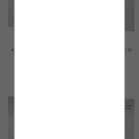
Klapki damskie Roz 36-42 / 12
Klapki damskie Roz 36-42 / 12
par
par
37.00 zł
37.00 zł
szczegóły
szczegóły