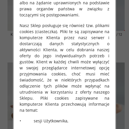
albo na żądanie uprawnionych na podstawie
prawa organów państwa w związku z
toczącymi się postępowaniami.
Nasz Sklep posługuje się również tzw. plikami
cookies (ciasteczka). Pliki te są zapisywane na
Klapki damskie Roz 36-42 / 12
Klapki damskie Roz 36-42 / 12
komputerze Klienta przez nasz serwer i
par
par
dostarczają danych statystycznych o
41.00 zł
41.00 zł
aktywności Klienta, w celu dobrania naszej
szczegóły
szczegóły
oferty do jego indywidualnych potrzeb i
gustów. Klient w każdej chwili może wyłączyć
w swojej przeglądarce internetowej opcję
przyjmowania cookies, choć musi mieć
świadomość, że w niektórych przypadkach
odłączenie tych plików może wpłynąć na
utrudnienia w korzystaniu z oferty naszego
Sklepu. Pliki cookies zapisywane na
komputerze Klienta przechowują informacje
na temat:
• sesji Użytkownika,