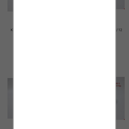
Klapki damskie Roz 36-42 / 12
Klapki damskie Roz 36-42 / 12
par
par
30.00 zł
30.00 zł
szczegóły
szczegóły