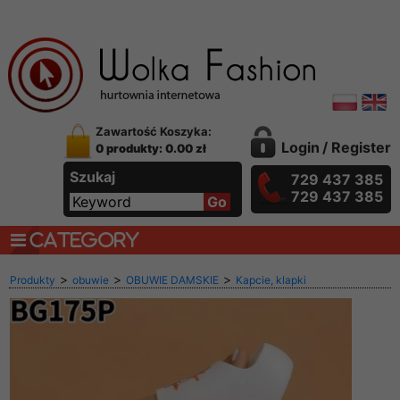
Zawartość Koszyka:
Login
/
Register
0 produkty: 0.00 zł
Szukaj
729 437 385
729 437 385
CATEGORY
>
>
>
Produkty
obuwie
OBUWIE DAMSKIE
Kapcie, klapki