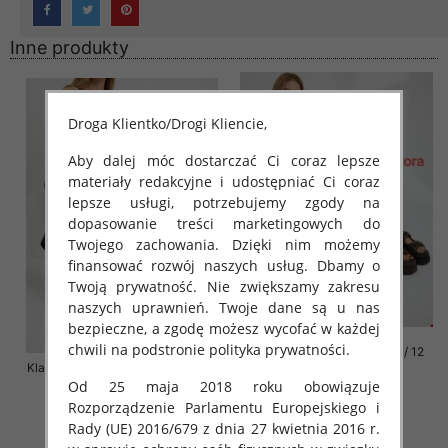
Inne produkty
Droga Klientko/Drogi Kliencie,
Aby dalej móc dostarczać Ci coraz lepsze
materiały redakcyjne i udostępniać Ci coraz
lepsze usługi, potrzebujemy zgody na
dopasowanie treści marketingowych do
Twojego zachowania. Dzięki nim możemy
finansować rozwój naszych usług. Dbamy o
Twoją prywatność. Nie zwiększamy zakresu
naszych uprawnień. Twoje dane są u nas
bezpieczne, a zgodę możesz wycofać w każdej
chwili na podstronie polityka prywatności.
Klapki damskie Roz 36-42 / 12
Klapki damskie Roz 36-41 / 12 par
par
Od 25 maja 2018 roku obowiązuje
72.00 zł
76.00 zł
Rozporządzenie Parlamentu Europejskiego i
szczegóły
szczegóły
Rady (UE) 2016/679 z dnia 27 kwietnia 2016 r.