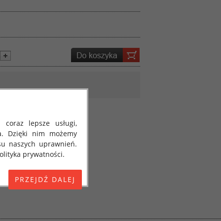
 coraz lepsze usługi,
a. Dzięki nim możemy
su naszych uprawnień.
lityka prywatności.
E) 2016/679 z dnia 27
 osobowych i w sprawie
jako "RODO", "ORODO",
my poinformować Cię o
ja 2018 roku. Poniżej