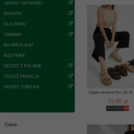
znajdziesz podstawowe
JEANSY (SPODNIE)
Bluzy damskie Roz
L-3XL. 1 kolor.
Potrzebujemy na to Two
DODATKI
Paczka 10 szt
54.00 zł
DLA DOMU
Jeżeli klikniesz przyc
GROUP
Sp. z o.o.
szczegóły
ZABAWKI
Wyrażenie zgody jest 
NA MIKOŁAJKI
wpływa na zgodność z 
BIŻUTERIA
Dodatkowe informacje,
Twoich danych, ograni
ODZIEŻ Z POLSKIE
podejmowaniu decyzji
ODZIEŻ FRANCJA
danych osobowych) znaj
ODZIEŻ TURECKA
-------------------------------
Klapki damskie Roz 36-41 
Polityka prywatności
72.00 zł
szczegóły
Polityka prywatności s
Zapewniamy naszym Kli
Bluzy damskie Roz
Cena
L-3XL. 1 kolor.
Dane osobowe przekaz
Paczka 10 szt