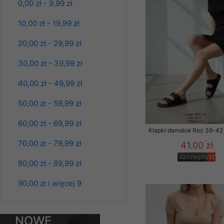
0,00 zł - 9,99 zł
Klientów zezwolenia 
39.00 zł
ochronie danych osobo
10,00 zł - 19,99 zł
szczegóły
serwerach zapewniają
pracownicy Sklepu.
20,00 zł - 29,99 zł
Każdy Klient, który p
30,00 zł - 39,99 zł
ich weryfikacji, modyfik
40,00 zł - 49,99 zł
Sklep nie przekazuje,
chyba że dzieje się t
50,00 zł - 59,99 zł
prawa organów państwa
60,00 zł - 69,99 zł
Nasz Sklep posługuje si
Klapki damskie Roz 36-42 
przez nasz serwer i do
70,00 zł - 79,99 zł
41.00 zł
jego indywidualnych po
szczegóły
opcję przyjmowania co
80,00 zł - 89,99 zł
może wpłynąć na utrud
Bluzy damskie Roz
Klienta przechowują in
90,00 zł i więcej 9
L-3XL. 1 kolor.
Paczka 10 szt
• sesji Użytkownik
39.00 zł
• ostatnio oglądany
szczegóły
NOWE