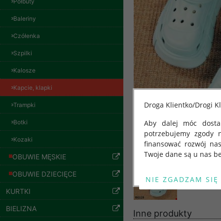
Półbuty
Baleriny
Czółenka
Bluzy damskie Roz
L-3XL. 1 kolor.
Szpilki
Paczka 10 szt
54.00 zł
Kalosze
szczegóły
Kapcie, klapki
Droga Klientko/Drogi Kl
Trampki
Botki
Aby dalej móc dostar
potrzebujemy zgody 
Kozaki
finansować rozwój na
Twoje dane są u nas be
OBUWIE MĘSKIE
Od 25 maja 2018 roku
OBUWIE DZIECIĘCE
kwietnia 2016 r. w sp
KURTKI
swobodnego przepływu
"GDPR" lub "Ogólne R
BIELIZNA
Inne produkty
przetwarzaniu Twoich