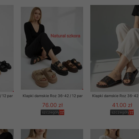
 informacje na ten temat.
jej zgody.
isk „Przejdź dalej” lub zamkniesz to okno, to wyrazisz zgodę na p
dobrowolne. Zgodę możesz w każdym momencie wycofać . Pamiętaj, 
prawem przetwarzania dokonanego wcześniej.
 w tym o przysługujących uprawnieniach (prawo dostępu, spros
czenia ich przetwarzania, prawo do ich przenoszenia, niepodleg
, w tym profilowaniu, a także prawo wyrażenia sprzeciwu wobec
dziesz w Polityce prywatności.
--------------------
/ 12 par
Klapki damskie Roz 36-42 / 12 par
Klapki damskie Roz 36-42 
76.00 zł
41.00 zł
szczegóły
szczegóły
klepu
entom pełne poszanowanie ich prywatności oraz ochronę ich dan
ywane nam przez Klientów przetwarzamy w sposób zgodny z zakre