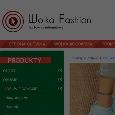
STRONA GŁÓWNA
WÓLKA KOSOWSKA
PROM
>
>
Produkty
obuwie
OBUWIE
PRODUKTY
ODZIEŻ
OBUWIE
OBUWIE DAMSKIE
Buty sportowe
Sandały