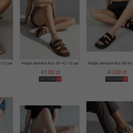
to zgodę. Dotyczy to w
anego przez nas linka
batach i nowościach w
w szczególności danych
/ 12 par
Klapki damskie Roz 36-42 / 12 par
Klapki damskie Roz 36-42 
41.00 zł
41.00 zł
szczegóły
szczegóły