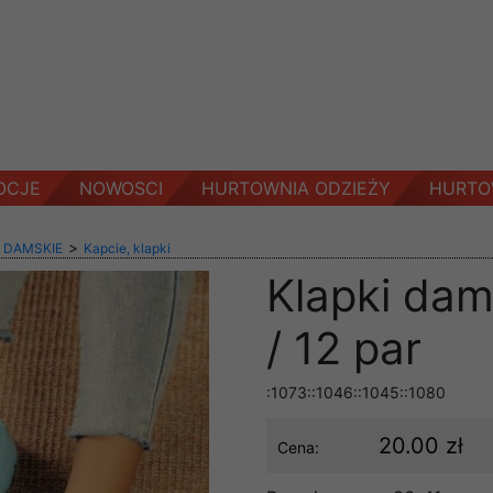
OCJE
NOWOSCI
HURTOWNIA ODZIEŻY
HURTO
>
 DAMSKIE
Kapcie, klapki
Klapki dam
/ 12 par
:1073::1046::1045::1080
20.00 zł
Cena: