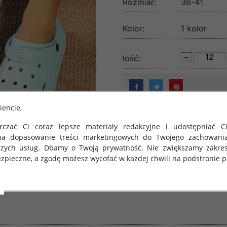
Rozmiar:
36-41
Kolor:
1 kolor
lość:
iencie,
czać Ci coraz lepsze materiały redakcyjne i udostępniać Ci
na dopasowanie treści marketingowych do Twojego zachowani
szych usług. Dbamy o Twoją prywatność. Nie zwiększamy zakre
zpieczne, a zgodę możesz wycofać w każdej chwili na podstronie po
 obowiązuje Rozporządzenie Parlamentu Europejskiego i Rady (U
rawie ochrony osób fizycznych w związku z przetwarzaniem danych
 takich danych oraz uchylenia dyrektywy 95/46/WE (określane 
ozporządzenie o Ochronie Danych"). W związku z tym chcielibyś
 danych oraz zasadach, na jakich odbywa się to po dniu 25 ma