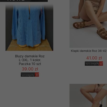
PRODUKTY
Materiały reklamowo -
szczególności newsle
zawierającego akcept
naszym Sklepie. Materi
Wszelkie pytania, wni
osobowych prosimy zgł
Klapki damskie Roz 36-42 
41.00 zł
szczegóły
Bluzy damskie Roz
L-3XL. 1 kolor.
Paczka 10 szt
39.00 zł
szczegóły