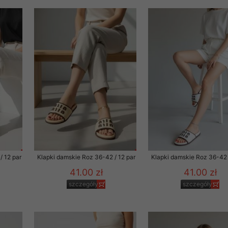
rzetwarzanie przez OMEZ
że wycofanie zgody nie
towania oraz usunięcia
ania zautomatyzowanemu
 przetwarzania Twoich
/ 12 par
Klapki damskie Roz 36-42 / 12 par
Klapki damskie Roz 36-42 
41.00 zł
41.00 zł
szczegóły
szczegóły
ych osobowych.
sem udzielonego przez