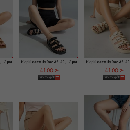
 promocyjne wysyłamy Klientom jedynie wówczas, gdy wyrazili na 
ttera wysyłanego Klientowi, jeżeli potwierdzi wyraźnie wskaz
ację na otrzymywanie newslettera o aktualnych promocjach, ra
ały te dotyczą wyłącznie oferty naszego Sklepu.
oski i sugestie odnoszące się do ochrony Państwa prywatności, 
aszać na email
/ 12 par
Klapki damskie Roz 36-42 / 12 par
Klapki damskie Roz 36-42 
41.00 zł
41.00 zł
szczegóły
szczegóły