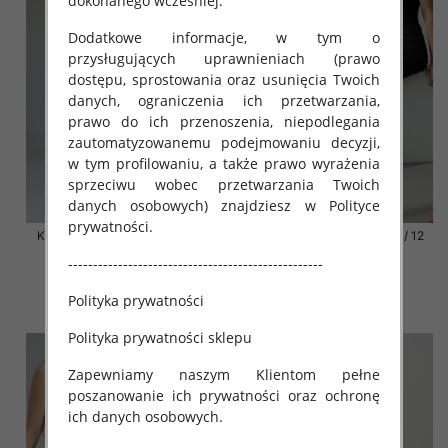
dokonanego wcześniej.
Dodatkowe informacje, w tym o
przysługujących uprawnieniach (prawo
dostępu, sprostowania oraz usunięcia Twoich
danych, ograniczenia ich przetwarzania,
prawo do ich przenoszenia, niepodlegania
zautomatyzowanemu podejmowaniu decyzji,
w tym profilowaniu, a także prawo wyrażenia
sprzeciwu wobec przetwarzania Twoich
danych osobowych) znajdziesz w Polityce
prywatności.
Klapki damskie Roz 36-42 / 12
Klapki damskie Roz 36-42 / 12
par
par
---------------------------------------------------
41.00 zł
41.00 zł
Polityka prywatności
szczegóły
szczegóły
Polityka prywatności sklepu
Zapewniamy naszym Klientom pełne
poszanowanie ich prywatności oraz ochronę
ich danych osobowych.