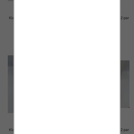
Klapki Męskie Roz 36-41 / 12 par
Klapki Męskie Roz 36-41 / 12 par
23.00 zł
23.00 zł
szczegóły
szczegóły
Klapki Męskie Roz 36-41 / 12 par
Klapki Męskie Roz 36-41 / 12 par