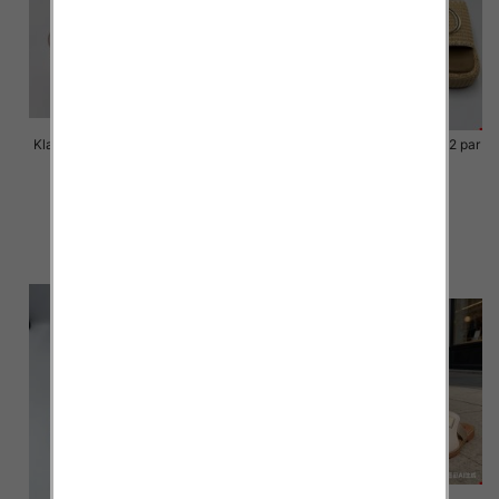
Klapki Męskie Roz 36-41 / 12 par
Klapki Męskie Roz 36-41 / 12 par
40.00 zł
39.00 zł
szczegóły
szczegóły