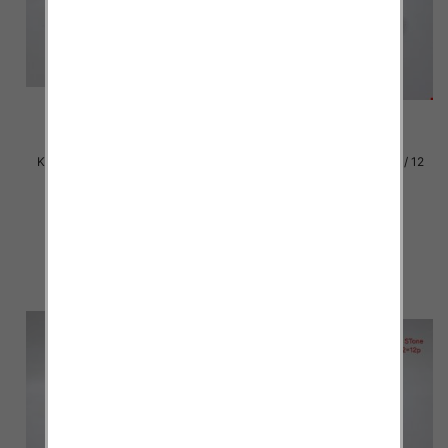
Klapki damskie Roz 36-42 / 12
Klapki damskie Roz 36-42 / 12
par
par
37.00 zł
37.00 zł
szczegóły
szczegóły