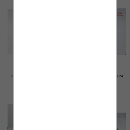
Klapki damskie Roz 36-42 / 12
Klapki damskie Roz 36-41 / 24
par
par
27.00 zł
15.00 zł
szczegóły
szczegóły