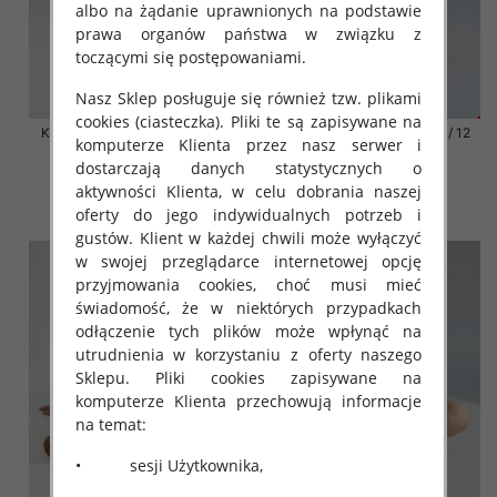
albo na żądanie uprawnionych na podstawie
prawa organów państwa w związku z
toczącymi się postępowaniami.
Nasz Sklep posługuje się również tzw. plikami
cookies (ciasteczka). Pliki te są zapisywane na
Klapki damskie Roz 36-42 / 12
Klapki damskie Roz 36-42 / 12
komputerze Klienta przez nasz serwer i
par
par
dostarczają danych statystycznych o
41.00 zł
41.00 zł
aktywności Klienta, w celu dobrania naszej
szczegóły
szczegóły
oferty do jego indywidualnych potrzeb i
gustów. Klient w każdej chwili może wyłączyć
w swojej przeglądarce internetowej opcję
przyjmowania cookies, choć musi mieć
świadomość, że w niektórych przypadkach
odłączenie tych plików może wpłynąć na
utrudnienia w korzystaniu z oferty naszego
Sklepu. Pliki cookies zapisywane na
komputerze Klienta przechowują informacje
na temat:
• sesji Użytkownika,