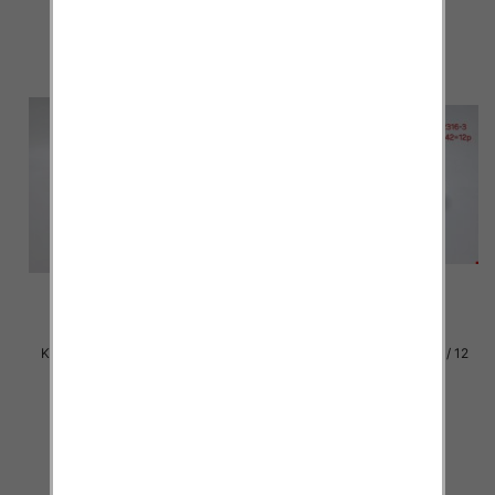
Klapki damskie Roz 36-42 / 12
Klapki damskie Roz 36-42 / 12
par
par
27.00 zł
27.00 zł
szczegóły
szczegóły