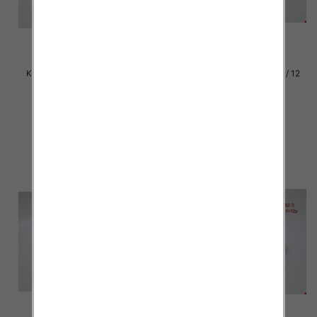
Klapki damskie Roz 36-42 / 12
Klapki damskie Roz 36-42 / 12
par
par
30.00 zł
30.00 zł
szczegóły
szczegóły