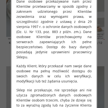
Dane osobowe przekazywane nam przez
Klientów przetwarzamy w sposób zgodny z
zakresem udzielonego przez Klientów
zezwolenia oraz wymogami prawa, w
szczególności zgodnie z ustawą z dnia 29
sierpnia 1997 r. o ochronie danych osobowych
(Dz. U. Nr 133, poz. 883 z późn. zm.). Dane
osobowe Klientów przechowujemy na
serwerach zapewniających ich pełne
Klapki damskie Roz 36-42 / 12
Klapki damskie Roz 36-42 / 12
bezpieczeństwo. Dostęp do bazy danych
par
par
posiadają jedynie uprawnieni pracownicy
41.00 zł
41.00 zł
Sklepu.
szczegóły
szczegóły
Każdy Klient, który przekazał nam swoje dane
osobowe ma pełną możliwość dostępu do
swoich danych w celu ich weryfikacji,
modyfikacji lub też żądania usunięcia.
Sklep nie przekazuje, nie sprzedaje ani nie
użycza zgromadzonych danych osobowych
Klientów osobom trzecim, chyba że dzieje się
to za wyraźną zgodą lub na życzenie Klienta