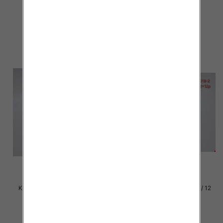
par
par
29.00 zł
29.00 zł
szczegóły
szczegóły
Klapki damskie Roz 36-42 / 12
Klapki damskie Roz 36-42 / 12
par
par
29.00 zł
29.00 zł
szczegóły
szczegóły