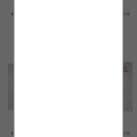
Klapki damskie Roz 36-42 / 12
Klapki damskie Roz 36-42 / 12
par
par
30.00 zł
29.00 zł
szczegóły
szczegóły
Klapki damskie Roz 36-42 / 12
Klapki damskie Roz 36-42 / 12