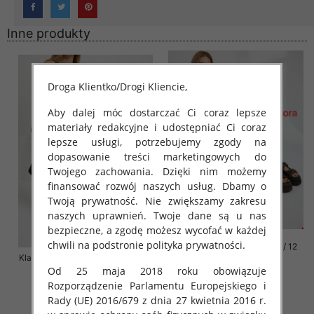
Inne produkty
Droga Klientko/Drogi Kliencie,
Aby dalej móc dostarczać Ci coraz lepsze
materiały redakcyjne i udostępniać Ci coraz
lepsze usługi, potrzebujemy zgody na
dopasowanie treści marketingowych do
Twojego zachowania. Dzięki nim możemy
finansować rozwój naszych usług. Dbamy o
Twoją prywatność. Nie zwiększamy zakresu
naszych uprawnień. Twoje dane są u nas
bezpieczne, a zgodę możesz wycofać w każdej
chwili na podstronie polityka prywatności.
Klapki damskie Roz 36-42 / 12
Klapki damskie Roz 36-41 / 12 par
par
Od 25 maja 2018 roku obowiązuje
72.00 zł
76.00 zł
Rozporządzenie Parlamentu Europejskiego i
szczegóły
szczegóły
Rady (UE) 2016/679 z dnia 27 kwietnia 2016 r.