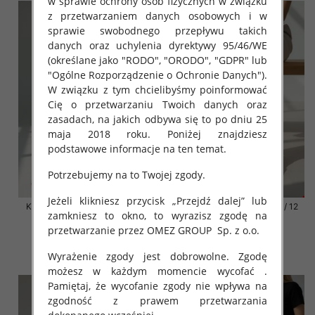
w sprawie ochrony osób fizycznych w związku
z przetwarzaniem danych osobowych i w
sprawie swobodnego przepływu takich
danych oraz uchylenia dyrektywy 95/46/WE
(określane jako "RODO", "ORODO", "GDPR" lub
"Ogólne Rozporządzenie o Ochronie Danych").
W związku z tym chcielibyśmy poinformować
Cię o przetwarzaniu Twoich danych oraz
zasadach, na jakich odbywa się to po dniu 25
maja 2018 roku. Poniżej znajdziesz
podstawowe informacje na ten temat.
Potrzebujemy na to Twojej zgody.
Jeżeli klikniesz przycisk „Przejdź dalej” lub
Klapki damskie Roz 36-42 / 12
Klapki damskie Roz 36-42 / 12
zamkniesz to okno, to wyrazisz zgodę na
par
par
przetwarzanie przez OMEZ GROUP
Sp. z o.o.
41.00 zł
41.00 zł
Wyrażenie zgody jest dobrowolne. Zgodę
szczegóły
szczegóły
możesz w każdym momencie wycofać .
Pamiętaj, że wycofanie zgody nie wpływa na
zgodność z prawem przetwarzania