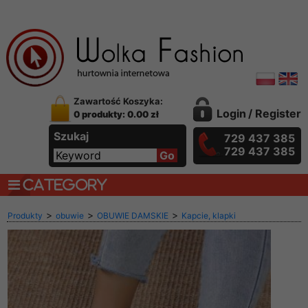
Zawartość Koszyka:
Login
/
Register
0 produkty: 0.00 zł
Szukaj
729 437 385
729 437 385
CATEGORY
>
>
>
Produkty
obuwie
OBUWIE DAMSKIE
Kapcie, klapki