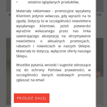
• ostatnio oglądanych produktów,
Materiały reklamowo - promocyjne wysyłamy
Klapki damskie Roz 36-42 / 12
Klapki damskie Roz 36-42 / 12
Klientom jedynie wówczas, gdy wyrazili na to
par
par
zgodę. Dotyczy to w szczególności newslettera
41.00 zł
41.00 zł
wysyłanego Klientowi, jeżeli potwierdzi
wyraźnie wskazanego przez nas linka
szczegóły
szczegóły
zawierającego akceptację na otrzymywanie
newslettera o aktualnych promocjach,
rabatach i nowościach w naszym Sklepie.
Materiały te dotyczą wyłącznie oferty naszego
Sklepu.
Wszelkie pytania, wnioski i sugestie odnoszące
się do ochrony Państwa prywatności, w
szczególności danych osobowych prosimy
zgłaszać na email