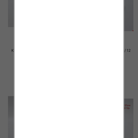
Klapki damskie Roz 36-42 / 12
Klapki damskie Roz 36-42 / 12
par
par
37.00 zł
37.00 zł
szczegóły
szczegóły