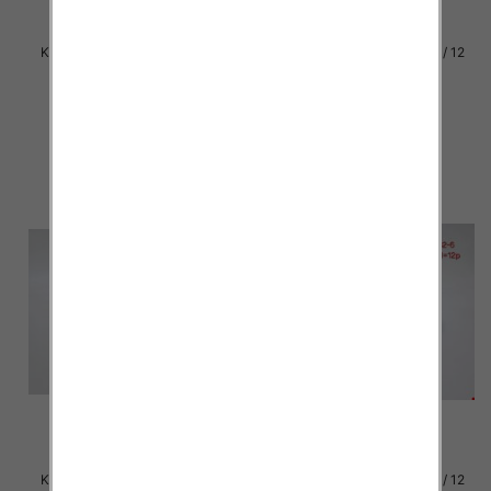
Klapki damskie Roz 36-42 / 12
Klapki damskie Roz 36-42 / 12
par
par
30.00 zł
29.00 zł
szczegóły
szczegóły
Klapki damskie Roz 36-42 / 12
Klapki damskie Roz 36-42 / 12