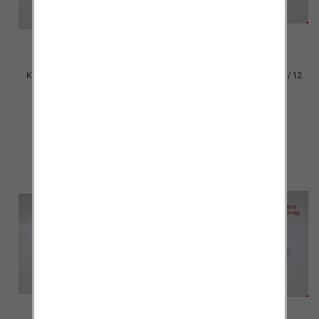
Klapki damskie Roz 36-42 / 12
Klapki damskie Roz 36-42 / 12
par
par
30.00 zł
30.00 zł
szczegóły
szczegóły