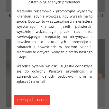
• ostatnio oglądanych produktów,
Materiały reklamowo - promocyjne wysyłamy
Klapki damskie Roz 36-42 / 12
Klapki damskie Roz 36-42 / 12
Klientom jedynie wówczas, gdy wyrazili na to
par
par
zgodę. Dotyczy to w szczególności newslettera
41.00 zł
41.00 zł
wysyłanego Klientowi, jeżeli potwierdzi
wyraźnie wskazanego przez nas linka
szczegóły
szczegóły
zawierającego akceptację na otrzymywanie
newslettera o aktualnych promocjach,
rabatach i nowościach w naszym Sklepie.
Materiały te dotyczą wyłącznie oferty naszego
Sklepu.
Wszelkie pytania, wnioski i sugestie odnoszące
się do ochrony Państwa prywatności, w
szczególności danych osobowych prosimy
zgłaszać na email