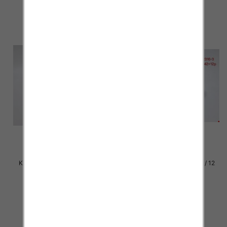
szczegóły
szczegóły
Klapki damskie Roz 36-42 / 12
Klapki damskie Roz 36-42 / 12
par
par
27.00 zł
27.00 zł
szczegóły
szczegóły