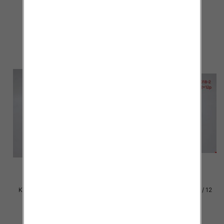
par
par
29.00 zł
29.00 zł
szczegóły
szczegóły
Klapki damskie Roz 36-42 / 12
Klapki damskie Roz 36-42 / 12
par
par
29.00 zł
29.00 zł