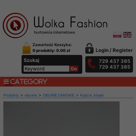
Zawartość Koszyka:
Login
/
Register
0 produkty: 0.00 zł
Szukaj
729 437 385
729 437 385
CATEGORY
>
>
>
Produkty
obuwie
OBUWIE DAMSKIE
Kapcie, klapki