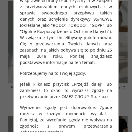
w sprawie ochrony osób fizycznych w związku
z przetwarzaniem danych osobowych i w
sprawie swobodnego przepływu takich
danych oraz uchylenia dyrektywy 95/46/WE
(określane jako "RODO", "ORODO", "GDPR" lub
"Ogólne Rozporządzenie o Ochronie Danych").
W związku z tym chcielibyśmy poinformować
Cię o przetwarzaniu Twoich danych oraz
zasadach, na jakich odbywa się to po dniu 25
maja 2018 roku. Poniżej znajdziesz
podstawowe informacje na ten temat.
Potrzebujemy na to Twojej zgody.
Jeżeli klikniesz przycisk „Przejdź dalej” lub
Klapki damskie Roz 36-42 / 12
Klapki damskie Roz 36-42 / 12
zamkniesz to okno, to wyrazisz zgodę na
par
par
przetwarzanie przez OMEZ GROUP
Sp. z o.o.
41.00 zł
41.00 zł
Wyrażenie zgody jest dobrowolne. Zgodę
szczegóły
szczegóły
możesz w każdym momencie wycofać .
Pamiętaj, że wycofanie zgody nie wpływa na
zgodność z prawem przetwarzania