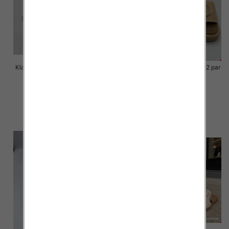
Klapki Męskie Roz 36-41 / 12 par
Klapki Męskie Roz 36-41 / 12 par
40.00 zł
39.00 zł
szczegóły
szczegóły