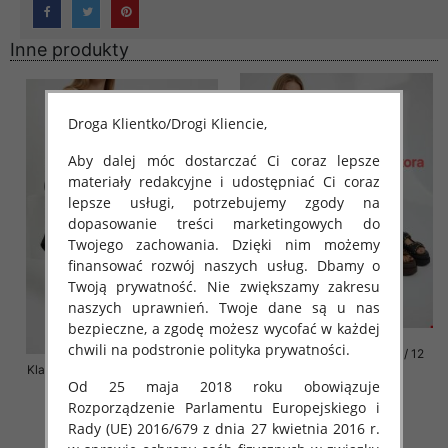
Inne produkty
Droga Klientko/Drogi Kliencie,
Aby dalej móc dostarczać Ci coraz lepsze
materiały redakcyjne i udostępniać Ci coraz
lepsze usługi, potrzebujemy zgody na
dopasowanie treści marketingowych do
Twojego zachowania. Dzięki nim możemy
finansować rozwój naszych usług. Dbamy o
Twoją prywatność. Nie zwiększamy zakresu
naszych uprawnień. Twoje dane są u nas
bezpieczne, a zgodę możesz wycofać w każdej
chwili na podstronie polityka prywatności.
Klapki damskie Roz 36-42 / 12
Klapki damskie Roz 36-41 / 12 par
par
Od 25 maja 2018 roku obowiązuje
72.00 zł
76.00 zł
Rozporządzenie Parlamentu Europejskiego i
szczegóły
szczegóły
Rady (UE) 2016/679 z dnia 27 kwietnia 2016 r.