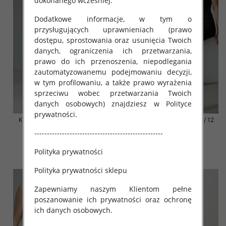
dokonanego wcześniej.
Dodatkowe informacje, w tym o
przysługujących uprawnieniach (prawo
dostępu, sprostowania oraz usunięcia Twoich
danych, ograniczenia ich przetwarzania,
prawo do ich przenoszenia, niepodlegania
zautomatyzowanemu podejmowaniu decyzji,
w tym profilowaniu, a także prawo wyrażenia
sprzeciwu wobec przetwarzania Twoich
danych osobowych) znajdziesz w Polityce
prywatności.
Klapki damskie Roz 36-42 / 12
Klapki damskie Roz 36-42 / 12
par
par
---------------------------------------------------
41.00 zł
41.00 zł
Polityka prywatności
szczegóły
szczegóły
Polityka prywatności sklepu
Zapewniamy naszym Klientom pełne
poszanowanie ich prywatności oraz ochronę
ich danych osobowych.