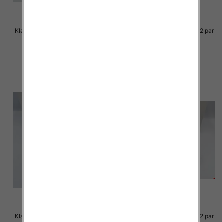
Klapki Męskie Roz 36-41 / 12 par
Klapki Męskie Roz 36-41 / 12 par
23.00 zł
23.00 zł
szczegóły
szczegóły
Klapki Męskie Roz 36-41 / 12 par
Klapki Męskie Roz 36-41 / 12 par