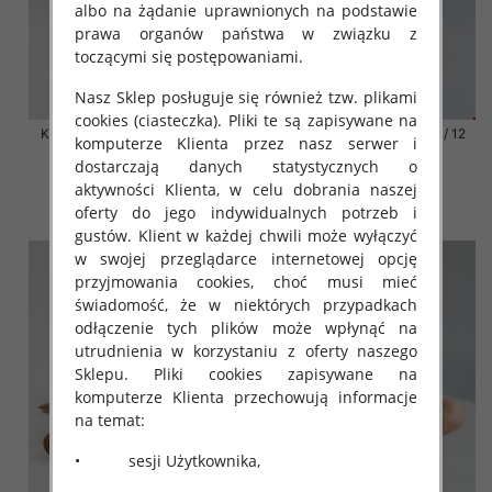
albo na żądanie uprawnionych na podstawie
prawa organów państwa w związku z
toczącymi się postępowaniami.
Nasz Sklep posługuje się również tzw. plikami
cookies (ciasteczka). Pliki te są zapisywane na
Klapki damskie Roz 36-42 / 12
Klapki damskie Roz 36-42 / 12
komputerze Klienta przez nasz serwer i
par
par
dostarczają danych statystycznych o
41.00 zł
41.00 zł
aktywności Klienta, w celu dobrania naszej
szczegóły
szczegóły
oferty do jego indywidualnych potrzeb i
gustów. Klient w każdej chwili może wyłączyć
w swojej przeglądarce internetowej opcję
przyjmowania cookies, choć musi mieć
świadomość, że w niektórych przypadkach
odłączenie tych plików może wpłynąć na
utrudnienia w korzystaniu z oferty naszego
Sklepu. Pliki cookies zapisywane na
komputerze Klienta przechowują informacje
na temat:
• sesji Użytkownika,