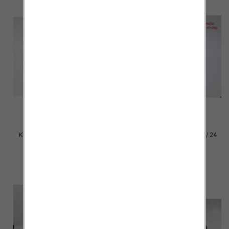
Klapki damskie Roz 36-42 / 12
Klapki damskie Roz 36-41 / 24
par
par
27.00 zł
15.00 zł
szczegóły
szczegóły