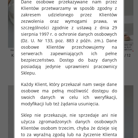
Dane osobowe przekazywane nam przez
Klientów przetwarzamy w sposób zgodny z
zakresem udzielonego przez Klientów
zezwolenia oraz wymogami prawa, w
szczególności zgodnie z ustawą z dnia 29
sierpnia 1997 r. o ochronie danych osobowych
(Dz. U. Nr 133, poz. 883 z późn. zm.). Dane
osobowe Klientów przechowujemy na
serwerach zapewniających ich pełne
Klapki damskie Roz 36-42 / 12
Klapki damskie Roz 36-42 / 12
bezpieczeństwo. Dostęp do bazy danych
par
par
posiadają jedynie uprawnieni pracownicy
41.00 zł
41.00 zł
Sklepu.
szczegóły
szczegóły
Każdy Klient, który przekazał nam swoje dane
osobowe ma pełną możliwość dostępu do
swoich danych w celu ich weryfikacji,
modyfikacji lub też żądania usunięcia.
Sklep nie przekazuje, nie sprzedaje ani nie
użycza zgromadzonych danych osobowych
Klientów osobom trzecim, chyba że dzieje się
to za wyraźną zgodą lub na życzenie Klienta