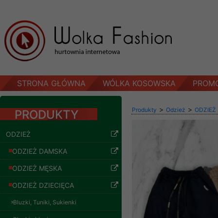
STRONA GŁÓWNA
WÓLKA KOSOWSKA
PROM
>
>
Produkty
Odzież
ODZIEŻ
PRODUKTY
ODZIEŻ
ODZIEŻ DAMSKA
ODZIEŻ MĘSKA
ODZIEŻ DZIECIĘCA
Bluzki, Tuniki, Sukienki