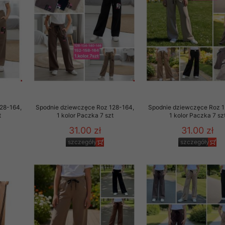
 promocyjne wysyłamy Klientom jedynie wówczas, gdy wyrazili na 
ttera wysyłanego Klientowi, jeżeli potwierdzi wyraźnie wskaz
ację na otrzymywanie newslettera o aktualnych promocjach, ra
ały te dotyczą wyłącznie oferty naszego Sklepu.
oski i sugestie odnoszące się do ochrony Państwa prywatności, 
aszać na email
28-164,
Spodnie dziewczęce Roz 128-164,
Spodnie dziewczęce Roz 1
t
1 kolor Paczka 7 szt
1 kolor Paczka 7 sz
31.00 zł
31.00 zł
szczegóły
szczegóły