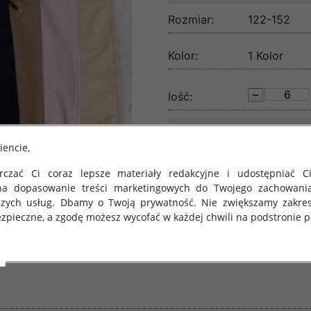
Rozmiar:
122-152
Kolor:
1 Kolor
lość:
iencie,
czać Ci coraz lepsze materiały redakcyjne i udostępniać Ci
na dopasowanie treści marketingowych do Twojego zachowani
szych usług. Dbamy o Twoją prywatność. Nie zwiększamy zakre
zpieczne, a zgodę możesz wycofać w każdej chwili na podstronie po
 obowiązuje Rozporządzenie Parlamentu Europejskiego i Rady (U
rawie ochrony osób fizycznych w związku z przetwarzaniem danych
 takich danych oraz uchylenia dyrektywy 95/46/WE (określane 
ozporządzenie o Ochronie Danych"). W związku z tym chcielibyś
 danych oraz zasadach, na jakich odbywa się to po dniu 25 ma