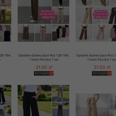
to zgodę. Dotyczy to w
anego przez nas linka
batach i nowościach w
w szczególności danych
28-164,
Spodnie dziewczęce Roz 128-164,
Spodnie dziewczęce Roz 1
t
1 kolor Paczka 7 szt
1 kolor Paczka 7 sz
31.00 zł
31.00 zł
szczegóły
szczegóły