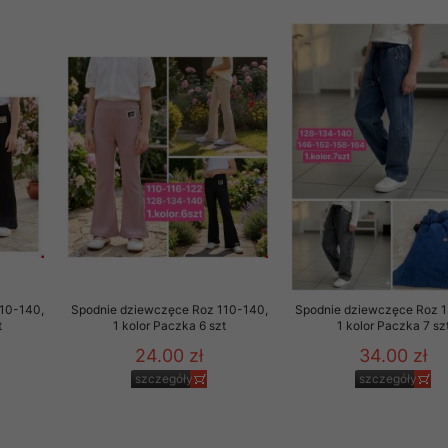
 informacje na ten temat.
jej zgody.
isk „Przejdź dalej” lub zamkniesz to okno, to wyrazisz zgodę na p
dobrowolne. Zgodę możesz w każdym momencie wycofać . Pamiętaj, 
prawem przetwarzania dokonanego wcześniej.
 w tym o przysługujących uprawnieniach (prawo dostępu, spros
czenia ich przetwarzania, prawo do ich przenoszenia, niepodleg
, w tym profilowaniu, a także prawo wyrażenia sprzeciwu wobec
dziesz w Polityce prywatności.
--------------------
10-140,
Spodnie dziewczęce Roz 110-140,
Spodnie dziewczęce Roz 1
t
1 kolor Paczka 6 szt
1 kolor Paczka 7 sz
24.00 zł
34.00 zł
klepu
szczegóły
szczegóły
entom pełne poszanowanie ich prywatności oraz ochronę ich dan
ywane nam przez Klientów przetwarzamy w sposób zgodny z zakre