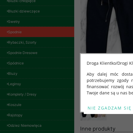
Bluzki chłopięce
Bluzki dziewczęce
Swetry
Spodnie
Rybaczki, Szorty
Spodnie Dresowe
Bluzy damskie Roz
Droga Klientko/Drogi Kl
Spódnice
L-3XL. 1 kolor.
Paczka 10 szt
Bluzy
Aby dalej móc dostar
54.00 zł
potrzebujemy zgody 
szczegóły
Leginsy
finansować rozwój na
Twoje dane są u nas be
Komplety / Dresy
Od 25 maja 2018 roku
Koszule
kwietnia 2016 r. w sp
Rajstopy
swobodnego przepływu
"GDPR" lub "Ogólne R
Odziez Niemowlęca
Inne produkty
przetwarzaniu Twoich