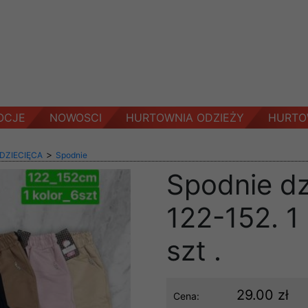
OCJE
NOWOSCI
HURTOWNIA ODZIEŻY
HURTO
>
 DZIECIĘCA
Spodnie
Spodnie d
122-152. 1
szt .
29.00 zł
Cena: