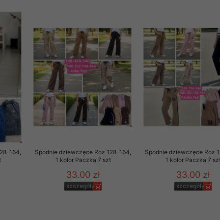
rzetwarzanie przez OMEZ
że wycofanie zgody nie
towania oraz usunięcia
ania zautomatyzowanemu
 przetwarzania Twoich
28-164,
Spodnie dziewczęce Roz 128-164,
Spodnie dziewczęce Roz 1
t
1 kolor Paczka 7 szt
1 kolor Paczka 7 sz
33.00 zł
33.00 zł
szczegóły
szczegóły
ych osobowych.
sem udzielonego przez