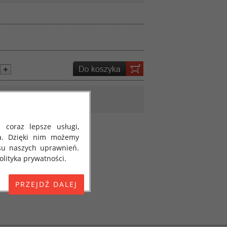
 coraz lepsze usługi,
a. Dzięki nim możemy
su naszych uprawnień.
lityka prywatności.
E) 2016/679 z dnia 27
 osobowych i w sprawie
jako "RODO", "ORODO",
my poinformować Cię o
ja 2018 roku. Poniżej