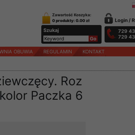
Zawartość Koszyka:
Login
/
R
0 produkty: 0.00 zł
Szukaj
729 4
729 4
WNIA OBUWIA
REGULAMIN
KONTAKT
ziewczęcy. Roz
 kolor Paczka 6