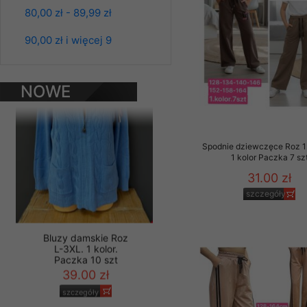
80,00 zł - 89,99 zł
Materiały reklamowo -
Bluzy damskie Roz
L-3XL. 1 kolor.
szczególności newsle
Paczka 10 szt
90,00 zł i więcej 9
zawierającego akcept
39.00 zł
naszym Sklepie. Materi
szczegóły
Wszelkie pytania, wni
NOWE
osobowych prosimy zgł
PRODUKTY
Spodnie dziewczęce Roz 1
1 kolor Paczka 7 sz
31.00 zł
szczegóły
Bluzy damskie Roz
L-3XL. 1 kolor.
Paczka 10 szt