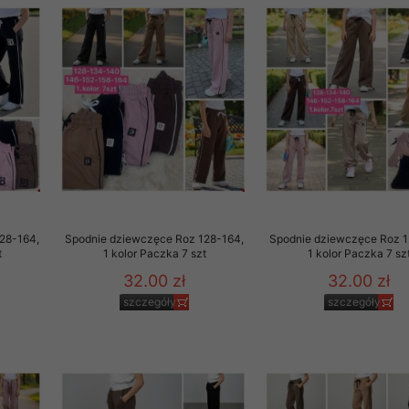
29 sierpnia 1997 r. o
entów przechowujemy na
ją jedynie uprawnieni
o swoich danych w celu
ientów osobom trzecim,
awnionych na podstawie
ne na komputerze Klienta
28-164,
Spodnie dziewczęce Roz 128-164,
Spodnie dziewczęce Roz 1
brania naszej oferty do
t
1 kolor Paczka 7 szt
1 kolor Paczka 7 sz
zeglądarce internetowej
32.00 zł
32.00 zł
odłączenie tych plików
szczegóły
szczegóły
pisywane na komputerze