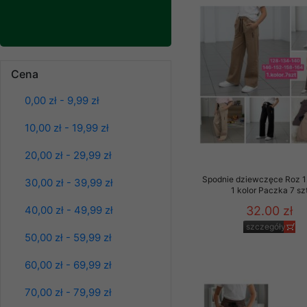
Klientów zezwolenia 
ochronie danych osobo
serwerach zapewniają
pracownicy Sklepu.
Bluzy damskie Roz
L-3XL. 1 kolor.
Cena
Paczka 10 szt
Każdy Klient, który p
39.00 zł
ich weryfikacji, modyfik
0,00 zł - 9,99 zł
szczegóły
Sklep nie przekazuje,
10,00 zł - 19,99 zł
chyba że dzieje się t
prawa organów państwa
20,00 zł - 29,99 zł
Nasz Sklep posługuje si
Spodnie dziewczęce Roz 1
30,00 zł - 39,99 zł
przez nasz serwer i do
1 kolor Paczka 7 sz
jego indywidualnych po
32.00 zł
40,00 zł - 49,99 zł
opcję przyjmowania co
szczegóły
może wpłynąć na utrud
50,00 zł - 59,99 zł
Klienta przechowują in
60,00 zł - 69,99 zł
• sesji Użytkownik
70,00 zł - 79,99 zł
• ostatnio oglądany