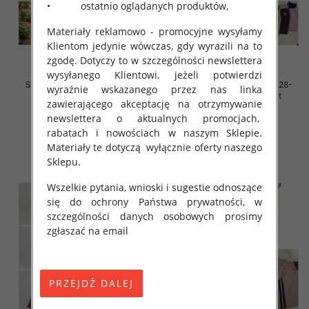
• ostatnio oglądanych produktów,
Materiały reklamowo - promocyjne wysyłamy
Klientom jedynie wówczas, gdy wyrazili na to
zgodę. Dotyczy to w szczególności newslettera
wysyłanego Klientowi, jeżeli potwierdzi
Spodnie dziewczęce Roz 128-
Spodnie dziewczęce Roz 128-
wyraźnie wskazanego przez nas linka
164, 1 kolor Paczka 7 szt
164, 1 kolor Paczka 7 szt
zawierającego akceptację na otrzymywanie
31.00 zł
31.00 zł
newslettera o aktualnych promocjach,
rabatach i nowościach w naszym Sklepie.
szczegóły
szczegóły
Materiały te dotyczą wyłącznie oferty naszego
Sklepu.
Wszelkie pytania, wnioski i sugestie odnoszące
się do ochrony Państwa prywatności, w
szczególności danych osobowych prosimy
zgłaszać na email