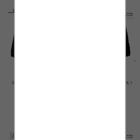
Spodnie chłopięca Roz 8-16, 1
Spodnie chłopięca Roz 8-16, 1
Kolor .Paczka 10 szt
Kolor .Paczka 10 szt
34.00 zł
34.00 zł
szczegóły
szczegóły