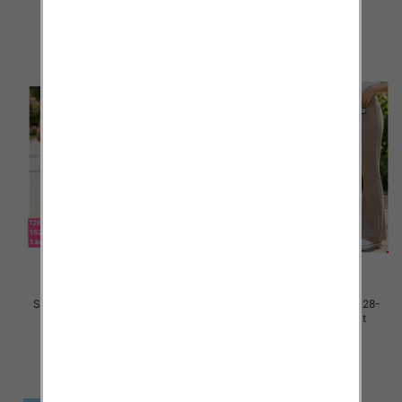
szczegóły
szczegóły
Spodnie dziewczęce Roz 128-
Spodnie dziewczęce Roz 128-
164, 1 kolor Paczka 7 szt
164, 1 kolor Paczka 7 szt
25.00 zł
25.00 zł
szczegóły
szczegóły