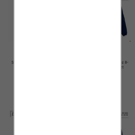
Spodnie chłopięca Roz 8-16, 1
Spodnie chłopięca jeans Roz 8-
Kolor .Paczka 10 szt
16, 1 Kolor .Paczka 10 szt
34.00 zł
34.00 zł
szczegóły
szczegóły