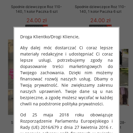
Spodnie dziewczęce Roz 110-
Spodnie dziewczęce Roz 110-
140, 1 kolor Paczka 6 szt
140, 1 kolor Paczka 6 szt
24.00 zł
24.00 zł
szczegóły
szczegóły
Droga Klientko/Drogi Kliencie,
Aby dalej móc dostarczać Ci coraz lepsze
materiały redakcyjne i udostępniać Ci coraz
lepsze usługi, potrzebujemy zgody na
dopasowanie treści marketingowych do
Twojego zachowania. Dzięki nim możemy
finansować rozwój naszych usług. Dbamy o
Twoją prywatność. Nie zwiększamy zakresu
naszych uprawnień. Twoje dane są u nas
bezpieczne, a zgodę możesz wycofać w każdej
chwili na podstronie polityka prywatności.
Od 25 maja 2018 roku obowiązuje
Rozporządzenie Parlamentu Europejskiego i
Spodnie dziewczęce Roz 128-
Spodnie dziewczęce Roz 128-
Rady (UE) 2016/679 z dnia 27 kwietnia 2016 r.
164, 1 kolor Paczka 7 szt
164, 1 kolor Paczka 7 szt