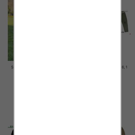
Spodnie dziewczęce Roz 128-
Spodnie chłopięca Roz 8-16, 1
164, 1 kolor Paczka 7 szt
Kolor .Paczka 10 szt
24.00 zł
29.00 zł
szczegóły
szczegóły