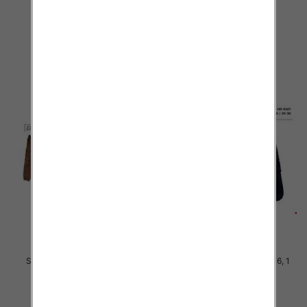
Kolor .Paczka 10 szt
Kolor .Paczka 10 szt
34.00 zł
34.00 zł
szczegóły
szczegóły
Spodnie chłopięca Roz 8-16, 1
Spodnie chłopięca Roz 8-16, 1
Kolor .Paczka 10 szt
Kolor .Paczka 10 szt
34.00 zł
34.00 zł