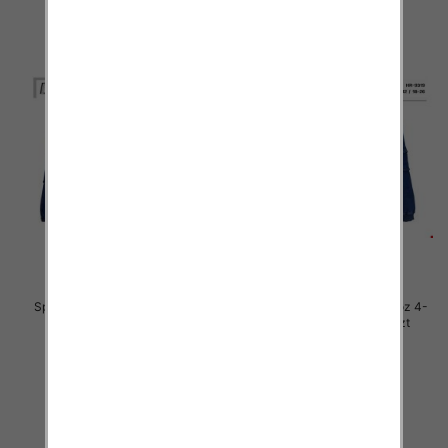
Spodnie chłopięca jeans Roz 4-
Spodnie chłopięca jeans Roz 4-
12, 1 Kolor .Paczka 10 szt
12, 1 Kolor .Paczka 10 szt
29.00 zł
29.00 zł
szczegóły
szczegóły