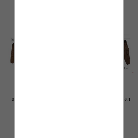
szczegóły
szczegóły
Spodnie chłopięca Roz 8-16, 1
Spodnie chłopięca Roz 8-16, 1
Kolor .Paczka 10 szt
Kolor .Paczka 10 szt
34.00 zł
34.00 zł
szczegóły
szczegóły