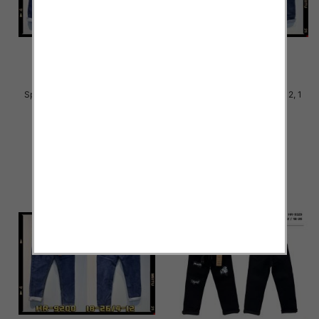
Spodnie chłopięca jeans Roz 4-
Spodnie chłopięca Roz 4-12, 1
12, 1 Kolor .Paczka 10 szt
Kolor .Paczka 10 szt
29.00 zł
29.00 zł
szczegóły
szczegóły