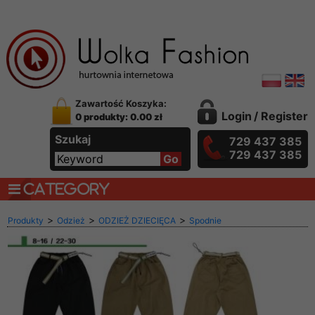
Zawartość Koszyka:
Login
/
Register
0 produkty: 0.00 zł
Szukaj
729 437 385
729 437 385
CATEGORY
>
>
>
Produkty
Odzież
ODZIEŻ DZIECIĘCA
Spodnie