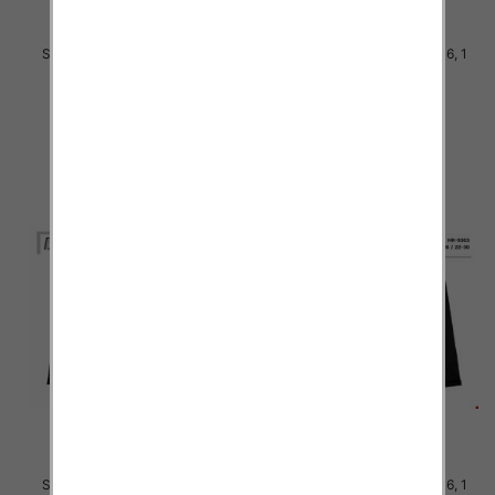
Spodnie chłopięca Roz 8-16, 1
Spodnie chłopięca Roz 8-16, 1
Kolor .Paczka 10 szt
Kolor .Paczka 10 szt
34.00 zł
34.00 zł
szczegóły
szczegóły
Spodnie chłopięca Roz 8-16, 1
Spodnie chłopięca Roz 8-16, 1