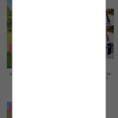
Spodnie dziewczęce Roz 128-
Spodnie dziewczęce Roz 128-
164, 1 kolor Paczka 7 szt
164, 1 kolor Paczka 7 szt
25.00 zł
25.00 zł
szczegóły
szczegóły