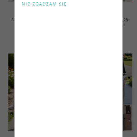
Spodnie dziewczęce Roz 128-
Spodnie dziewczęce Roz 128-
164, 1 kolor Paczka 7 szt
164, 1 kolor Paczka 7 szt
31.00 zł
29.00 zł
szczegóły
szczegóły