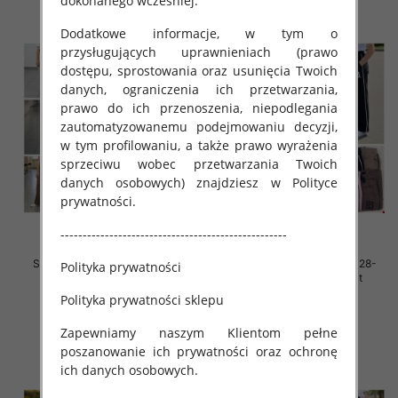
dokonanego wcześniej.
Dodatkowe informacje, w tym o
przysługujących uprawnieniach (prawo
dostępu, sprostowania oraz usunięcia Twoich
danych, ograniczenia ich przetwarzania,
prawo do ich przenoszenia, niepodlegania
zautomatyzowanemu podejmowaniu decyzji,
w tym profilowaniu, a także prawo wyrażenia
sprzeciwu wobec przetwarzania Twoich
danych osobowych) znajdziesz w Polityce
prywatności.
---------------------------------------------------
Spodnie dziewczęce Roz 128-
Spodnie dziewczęce Roz 128-
Polityka prywatności
164, 1 kolor Paczka 7 szt
164, 1 kolor Paczka 7 szt
Polityka prywatności sklepu
32.00 zł
32.00 zł
szczegóły
szczegóły
Zapewniamy naszym Klientom pełne
poszanowanie ich prywatności oraz ochronę
ich danych osobowych.