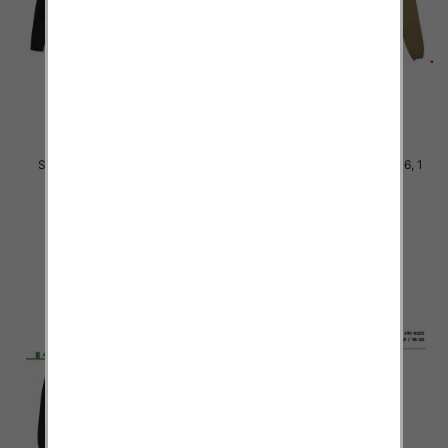
Spodnie chłopięca Roz 8-16, 1
Spodnie chłopięca Roz 8-16, 1
Kolor .Paczka 10 szt
Kolor .Paczka 10 szt
29.00 zł
29.00 zł
szczegóły
szczegóły