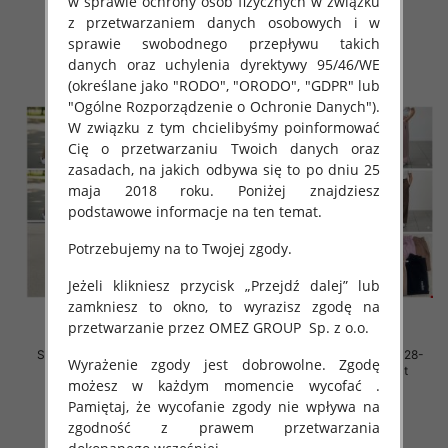
w sprawie ochrony osób fizycznych w związku
34.00 zł
33.00 zł
z przetwarzaniem danych osobowych i w
szczegóły
szczegóły
sprawie swobodnego przepływu takich
danych oraz uchylenia dyrektywy 95/46/WE
(określane jako "RODO", "ORODO", "GDPR" lub
"Ogólne Rozporządzenie o Ochronie Danych").
W związku z tym chcielibyśmy poinformować
Cię o przetwarzaniu Twoich danych oraz
zasadach, na jakich odbywa się to po dniu 25
maja 2018 roku. Poniżej znajdziesz
podstawowe informacje na ten temat.
Potrzebujemy na to Twojej zgody.
Jeżeli klikniesz przycisk „Przejdź dalej” lub
zamkniesz to okno, to wyrazisz zgodę na
przetwarzanie przez OMEZ GROUP
Sp. z o.o.
Spodnie dziewczęce Roz 128-
Spodnie dziewczęce Roz 128-
Wyrażenie zgody jest dobrowolne. Zgodę
164, 1 kolor Paczka 7 szt
164, 1 kolor Paczka 7 szt
możesz w każdym momencie wycofać .
33.00 zł
32.00 zł
Pamiętaj, że wycofanie zgody nie wpływa na
szczegóły
szczegóły
zgodność z prawem przetwarzania