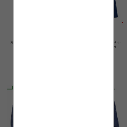
Spodnie chłopięca jeans Roz 8-
Spodnie chłopięca jeans Roz 8-
16, 1 Kolor .Paczka 10 szt
16, 1 Kolor .Paczka 10 szt
34.00 zł
34.00 zł
szczegóły
szczegóły