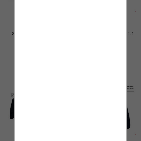
Spodnie chłopięca Roz 4-12, 1
Spodnie chłopięca Roz 4-12, 1
Kolor .Paczka 10 szt
Kolor .Paczka 10 szt
29.00 zł
34.00 zł
szczegóły
szczegóły