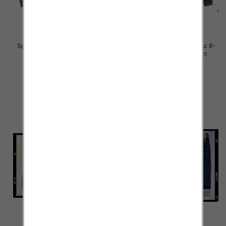
Spodnie chłopięca jeans Roz 8-
Spodnie chłopięca jeans Roz 8-
16, 1 Kolor .Paczka 10 szt
16, 1 Kolor .Paczka 10 szt
34.00 zł
34.00 zł
szczegóły
szczegóły