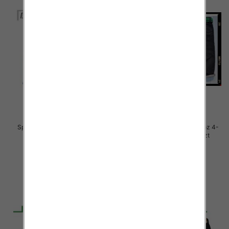
Spodnie chłopięca jeans Roz 4-
Spodnie chłopięca jeans Roz 4-
12, 1 Kolor .Paczka 10 szt
12, 1 Kolor .Paczka 10 szt
29.00 zł
29.00 zł
szczegóły
szczegóły