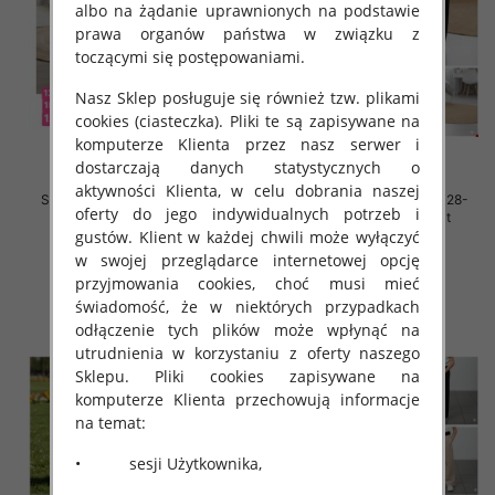
albo na żądanie uprawnionych na podstawie
prawa organów państwa w związku z
toczącymi się postępowaniami.
Nasz Sklep posługuje się również tzw. plikami
cookies (ciasteczka). Pliki te są zapisywane na
komputerze Klienta przez nasz serwer i
dostarczają danych statystycznych o
aktywności Klienta, w celu dobrania naszej
Spodnie dziewczęce Roz 128-
Spodnie dziewczęce Roz 128-
oferty do jego indywidualnych potrzeb i
164, 1 kolor Paczka 7 szt
164, 1 kolor Paczka 7 szt
gustów. Klient w każdej chwili może wyłączyć
31.00 zł
31.00 zł
w swojej przeglądarce internetowej opcję
szczegóły
szczegóły
przyjmowania cookies, choć musi mieć
świadomość, że w niektórych przypadkach
odłączenie tych plików może wpłynąć na
utrudnienia w korzystaniu z oferty naszego
Sklepu. Pliki cookies zapisywane na
komputerze Klienta przechowują informacje
na temat:
• sesji Użytkownika,