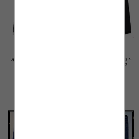
Spodnie chłopięca jeans Roz 4-
Spodnie chłopięca jeans Roz 4-
12, 1 Kolor .Paczka 10 szt
12, 1 Kolor .Paczka 10 szt
29.00 zł
29.00 zł
szczegóły
szczegóły