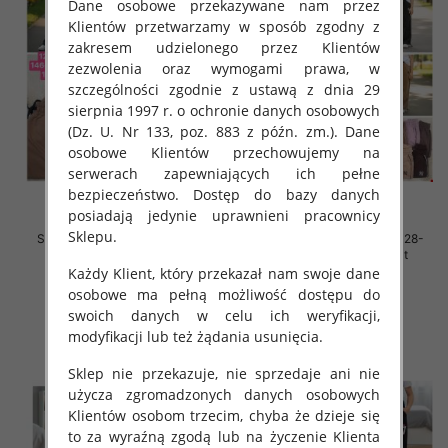
Dane osobowe przekazywane nam przez
Klientów przetwarzamy w sposób zgodny z
zakresem udzielonego przez Klientów
zezwolenia oraz wymogami prawa, w
szczególności zgodnie z ustawą z dnia 29
sierpnia 1997 r. o ochronie danych osobowych
(Dz. U. Nr 133, poz. 883 z późn. zm.). Dane
osobowe Klientów przechowujemy na
serwerach zapewniających ich pełne
bezpieczeństwo. Dostęp do bazy danych
posiadają jedynie uprawnieni pracownicy
Sklepu.
Spodnie dziewczęce Roz 128-
Spodnie dziewczęce Roz 128-
164, 1 kolor Paczka 7 szt
164, 1 kolor Paczka 7 szt
Każdy Klient, który przekazał nam swoje dane
32.00 zł
32.00 zł
osobowe ma pełną możliwość dostępu do
szczegóły
szczegóły
swoich danych w celu ich weryfikacji,
modyfikacji lub też żądania usunięcia.
Sklep nie przekazuje, nie sprzedaje ani nie
użycza zgromadzonych danych osobowych
Klientów osobom trzecim, chyba że dzieje się
to za wyraźną zgodą lub na życzenie Klienta