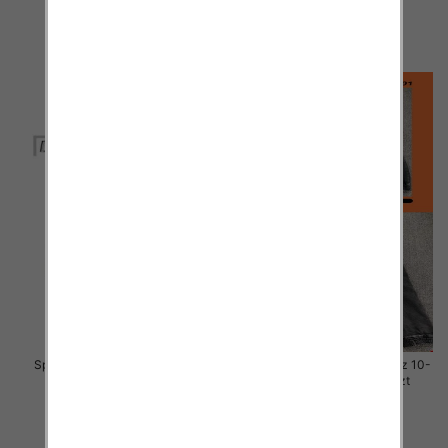
29.00 zł
29.00 zł
szczegóły
szczegóły
Spodnie chłopięca jeans Roz 8-
Spodnie chłopięca jeans Roz 10-
16, 1 Kolor .Paczka 10 szt
18, 1 Kolor .Paczka 10 szt
29.00 zł
29.00 zł
szczegóły
szczegóły