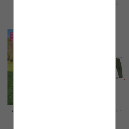
164, 1 kolor Paczka 7 szt
164, 1 kolor Paczka 7 szt
25.00 zł
25.00 zł
szczegóły
szczegóły
Spodnie dziewczęce Roz 128-
Spodnie chłopięca Roz 8-16, 1
164, 1 kolor Paczka 7 szt
Kolor .Paczka 10 szt
24.00 zł
29.00 zł