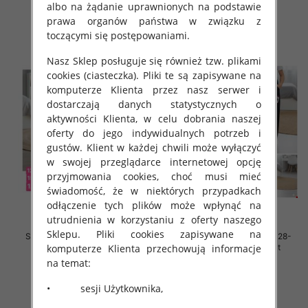
albo na żądanie uprawnionych na podstawie
szczegóły
szczegóły
prawa organów państwa w związku z
toczącymi się postępowaniami.
Nasz Sklep posługuje się również tzw. plikami
cookies (ciasteczka). Pliki te są zapisywane na
komputerze Klienta przez nasz serwer i
dostarczają danych statystycznych o
aktywności Klienta, w celu dobrania naszej
oferty do jego indywidualnych potrzeb i
gustów. Klient w każdej chwili może wyłączyć
w swojej przeglądarce internetowej opcję
przyjmowania cookies, choć musi mieć
świadomość, że w niektórych przypadkach
odłączenie tych plików może wpłynąć na
utrudnienia w korzystaniu z oferty naszego
Sklepu. Pliki cookies zapisywane na
Spodnie dziewczęce Roz 128-
Spodnie dziewczęce Roz 128-
komputerze Klienta przechowują informacje
164, 1 kolor Paczka 7 szt
164, 1 kolor Paczka 7 szt
na temat:
31.00 zł
31.00 zł
szczegóły
szczegóły
• sesji Użytkownika,