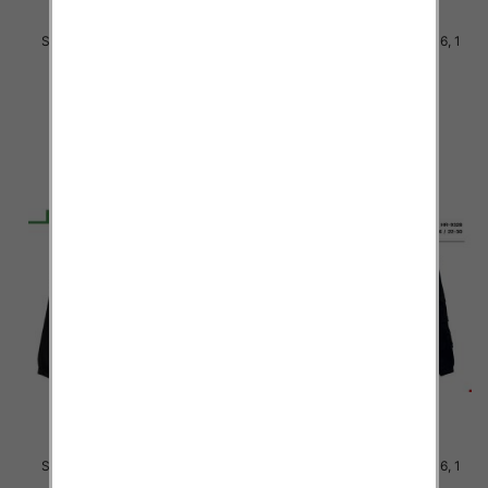
Spodnie chłopięca Roz 8-16, 1
Spodnie chłopięca Roz 8-16, 1
Kolor .Paczka 10 szt
Kolor .Paczka 10 szt
34.00 zł
34.00 zł
szczegóły
szczegóły
Spodnie chłopięca Roz 8-16, 1
Spodnie chłopięca Roz 8-16, 1
Kolor .Paczka 10 szt
Kolor .Paczka 10 szt