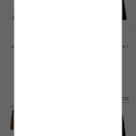
Spodnie chłopięca Roz 8-16, 1
Spodnie chłopięca Roz 8-16, 1
Kolor .Paczka 10 szt
Kolor .Paczka 10 szt
34.00 zł
34.00 zł
szczegóły
szczegóły