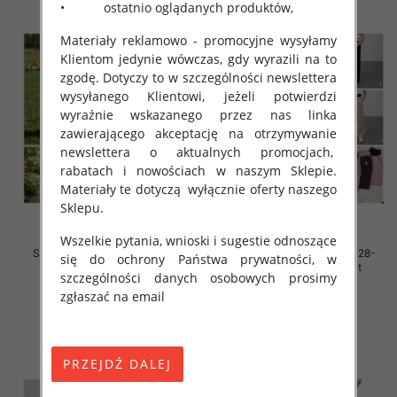
• ostatnio oglądanych produktów,
Materiały reklamowo - promocyjne wysyłamy
Klientom jedynie wówczas, gdy wyrazili na to
zgodę. Dotyczy to w szczególności newslettera
wysyłanego Klientowi, jeżeli potwierdzi
wyraźnie wskazanego przez nas linka
zawierającego akceptację na otrzymywanie
newslettera o aktualnych promocjach,
rabatach i nowościach w naszym Sklepie.
Materiały te dotyczą wyłącznie oferty naszego
Sklepu.
Wszelkie pytania, wnioski i sugestie odnoszące
Spodnie dziewczęce Roz 128-
Spodnie dziewczęce Roz 128-
się do ochrony Państwa prywatności, w
164, 1 kolor Paczka 7 szt
164, 1 kolor Paczka 7 szt
szczególności danych osobowych prosimy
31.00 zł
31.00 zł
zgłaszać na email
szczegóły
szczegóły