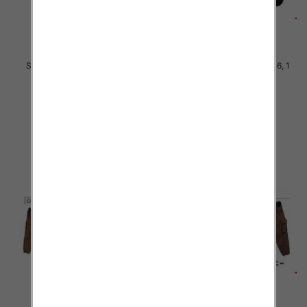
Spodnie chłopięca Roz 8-16, 1
Spodnie chłopięca Roz 8-16, 1
Kolor .Paczka 10 szt
Kolor .Paczka 10 szt
34.00 zł
34.00 zł
szczegóły
szczegóły