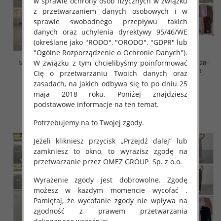
w sprawie ochrony osób fizycznych w związku
z przetwarzaniem danych osobowych i w
sprawie swobodnego przepływu takich
danych oraz uchylenia dyrektywy 95/46/WE
(określane jako "RODO", "ORODO", "GDPR" lub
"Ogólne Rozporządzenie o Ochronie Danych").
W związku z tym chcielibyśmy poinformować
Spodnie dziewczęce Roz 128-
Spodnie dziewczęce Roz 128-
164, 1 kolor Paczka 7 szt
164, 1 kolor Paczka 7 szt
Cię o przetwarzaniu Twoich danych oraz
zasadach, na jakich odbywa się to po dniu 25
34.00 zł
33.00 zł
maja 2018 roku. Poniżej znajdziesz
szczegóły
szczegóły
podstawowe informacje na ten temat.
Potrzebujemy na to Twojej zgody.
Jeżeli klikniesz przycisk „Przejdź dalej” lub
zamkniesz to okno, to wyrazisz zgodę na
przetwarzanie przez OMEZ GROUP
Sp. z o.o.
Wyrażenie zgody jest dobrowolne. Zgodę
możesz w każdym momencie wycofać .
Pamiętaj, że wycofanie zgody nie wpływa na
zgodność z prawem przetwarzania