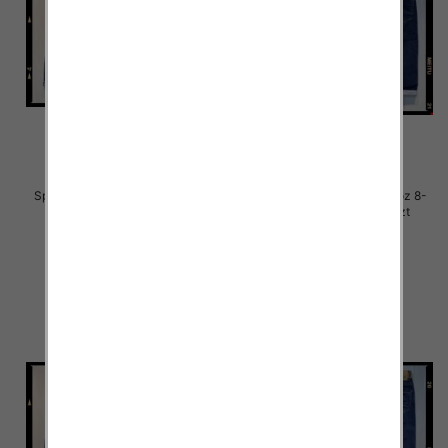
Spodnie chłopięca jeans Roz 8-
Spodnie chłopięca jeans Roz 8-
16, 1 Kolor .Paczka 10 szt
16, 1 Kolor .Paczka 10 szt
29.00 zł
29.00 zł
szczegóły
szczegóły