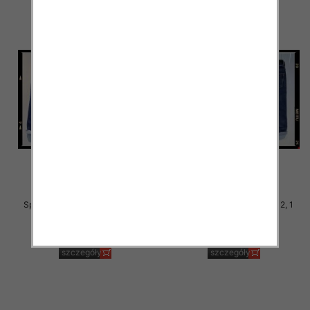
Spodnie chłopięca jeans Roz 4-
Spodnie chłopięca Roz 4-12, 1
12, 1 Kolor .Paczka 10 szt
Kolor .Paczka 10 szt
29.00 zł
29.00 zł
szczegóły
szczegóły