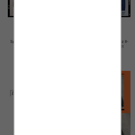
Spodnie chłopięca jeans Roz 8-
Spodnie chłopięca jeans Roz 8-
16, 1 Kolor .Paczka 10 szt
16, 1 Kolor .Paczka 10 szt
29.00 zł
29.00 zł
szczegóły
szczegóły