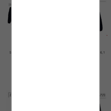
Spodnie chłopięca Roz 8-16, 1
Spodnie chłopięca Roz 8-16, 1
Kolor .Paczka 10 szt
Kolor .Paczka 10 szt
34.00 zł
34.00 zł
szczegóły
szczegóły