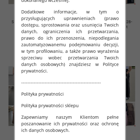
dokonanego wcześniej.
Dodatkowe informacje, w tym o
przysługujących uprawnieniach (prawo
Spodnie dziewczęce Roz 128-
Spodnie dziewczęce Roz 128-
dostępu, sprostowania oraz usunięcia Twoich
164, 1 kolor Paczka 7 szt
164, 1 kolor Paczka 7 szt
danych, ograniczenia ich przetwarzania,
33.00 zł
32.00 zł
prawo do ich przenoszenia, niepodlegania
szczegóły
szczegóły
zautomatyzowanemu podejmowaniu decyzji,
w tym profilowaniu, a także prawo wyrażenia
sprzeciwu wobec przetwarzania Twoich
danych osobowych) znajdziesz w Polityce
prywatności.
---------------------------------------------------
Polityka prywatności
Polityka prywatności sklepu
Zapewniamy naszym Klientom pełne
poszanowanie ich prywatności oraz ochronę
ich danych osobowych.