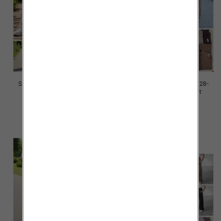
Spodnie dziewczęce Roz 128-
Spodnie dziewczęce Roz 128-
164, 1 kolor Paczka 7 szt
164, 1 kolor Paczka 7 szt
29.00 zł
29.00 zł
szczegóły
szczegóły