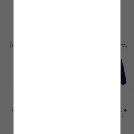
34.00 zł
34.00 zł
szczegóły
szczegóły
Spodnie chłopięca Roz 8-16, 1
Spodnie chłopięca jeans Roz 8-
Kolor .Paczka 10 szt
16, 1 Kolor .Paczka 10 szt
34.00 zł
34.00 zł
szczegóły
szczegóły