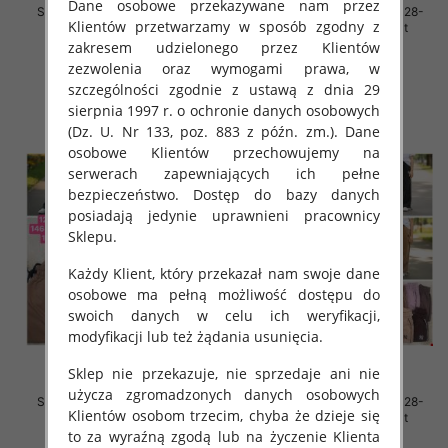
Dane osobowe przekazywane nam przez
Spodnie dziewczęce Roz 128-
Spodnie dziewczęce Roz 128-
Klientów przetwarzamy w sposób zgodny z
164, 1 kolor Paczka 7 szt
164, 1 kolor Paczka 7 szt
zakresem udzielonego przez Klientów
32.00 zł
32.00 zł
zezwolenia oraz wymogami prawa, w
szczegóły
szczegóły
szczególności zgodnie z ustawą z dnia 29
sierpnia 1997 r. o ochronie danych osobowych
(Dz. U. Nr 133, poz. 883 z późn. zm.). Dane
osobowe Klientów przechowujemy na
serwerach zapewniających ich pełne
bezpieczeństwo. Dostęp do bazy danych
posiadają jedynie uprawnieni pracownicy
Sklepu.
Każdy Klient, który przekazał nam swoje dane
osobowe ma pełną możliwość dostępu do
swoich danych w celu ich weryfikacji,
modyfikacji lub też żądania usunięcia.
Sklep nie przekazuje, nie sprzedaje ani nie
użycza zgromadzonych danych osobowych
Spodnie dziewczęce Roz 128-
Spodnie dziewczęce Roz 128-
Klientów osobom trzecim, chyba że dzieje się
164, 1 kolor Paczka 7 szt
164, 1 kolor Paczka 7 szt
to za wyraźną zgodą lub na życzenie Klienta
32.00 zł
32.00 zł