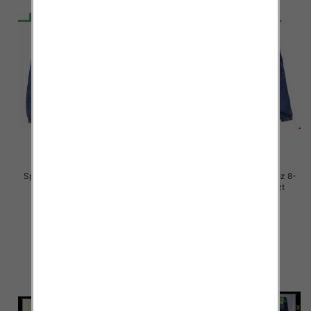
Spodnie chłopięca jeans Roz 8-
Spodnie chłopięca jeans Roz 8-
16, 1 Kolor .Paczka 10 szt
16, 1 Kolor .Paczka 10 szt
34.00 zł
34.00 zł
szczegóły
szczegóły