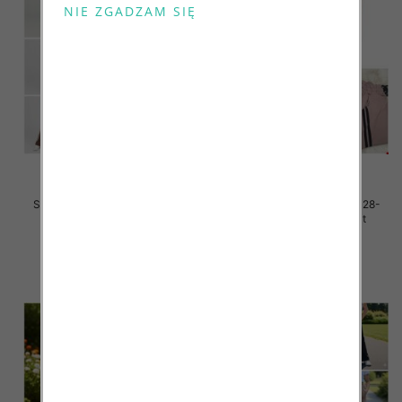
Spodnie dziewczęce Roz 128-
Spodnie dziewczęce Roz 128-
164, 1 kolor Paczka 7 szt
164, 1 kolor Paczka 7 szt
31.00 zł
29.00 zł
szczegóły
szczegóły