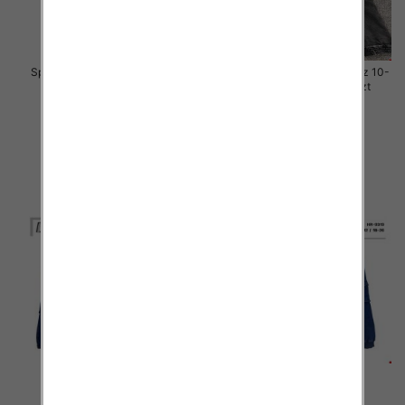
Spodnie chłopięca jeans Roz 8-
Spodnie chłopięca jeans Roz 10-
16, 1 Kolor .Paczka 10 szt
18, 1 Kolor .Paczka 10 szt
29.00 zł
29.00 zł
szczegóły
szczegóły