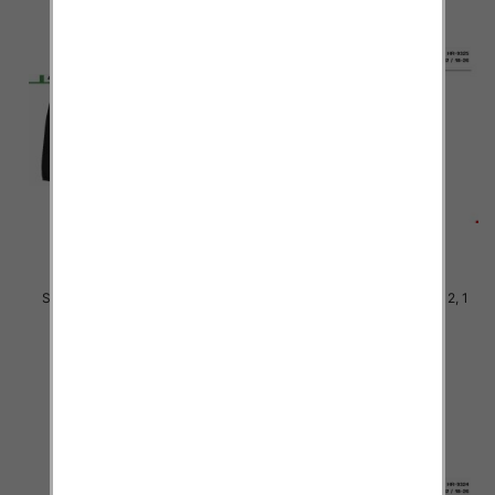
Spodnie chłopięca Roz 4-12, 1
Spodnie chłopięca Roz 4-12, 1
Kolor .Paczka 10 szt
Kolor .Paczka 10 szt
29.00 zł
34.00 zł
szczegóły
szczegóły