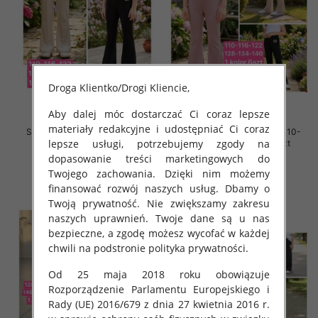
Droga Klientko/Drogi Kliencie,
Aby dalej móc dostarczać Ci coraz lepsze
materiały redakcyjne i udostępniać Ci coraz
Spodnie dziewczęce Roz 110-
Spodnie dziewczęce Roz 110-
lepsze usługi, potrzebujemy zgody na
140, 1 kolor Paczka 6 szt
140, 1 kolor Paczka 6 szt
dopasowanie treści marketingowych do
24.00 zł
24.00 zł
Twojego zachowania. Dzięki nim możemy
szczegóły
szczegóły
finansować rozwój naszych usług. Dbamy o
Twoją prywatność. Nie zwiększamy zakresu
naszych uprawnień. Twoje dane są u nas
bezpieczne, a zgodę możesz wycofać w każdej
chwili na podstronie polityka prywatności.
Od 25 maja 2018 roku obowiązuje
Rozporządzenie Parlamentu Europejskiego i
Rady (UE) 2016/679 z dnia 27 kwietnia 2016 r.