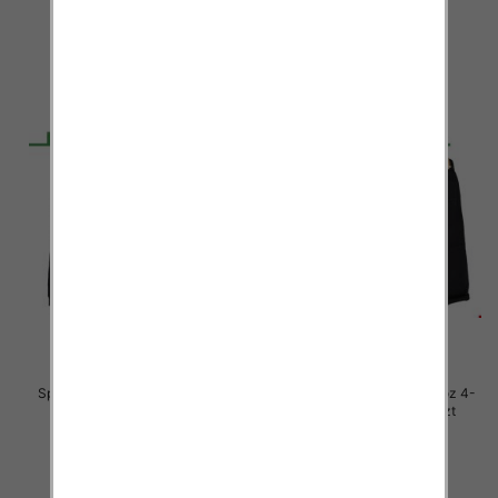
29.00 zł
29.00 zł
szczegóły
szczegóły
Spodnie chłopięca jeans Roz 4-
Spodnie chłopięca jeans Roz 4-
12, 1 Kolor .Paczka 10 szt
12, 1 Kolor .Paczka 10 szt
29.00 zł
29.00 zł
szczegóły
szczegóły