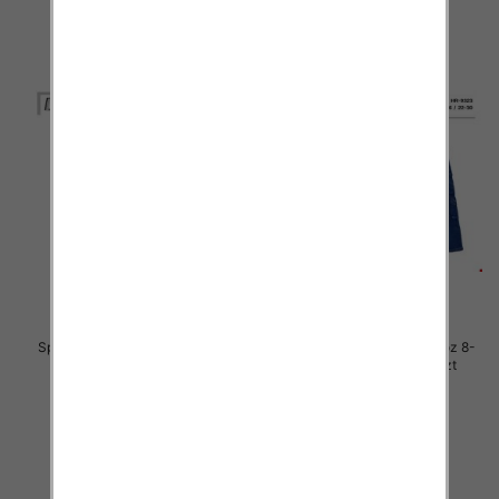
Spodnie chłopięca jeans Roz 8-
Spodnie chłopięca jeans Roz 8-
16, 1 Kolor .Paczka 10 szt
16, 1 Kolor .Paczka 10 szt
34.00 zł
34.00 zł
szczegóły
szczegóły