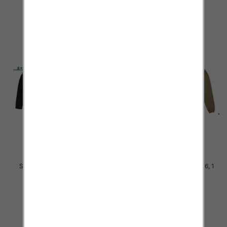
szczegóły
szczegóły
Spodnie chłopięca Roz 8-16, 1
Spodnie chłopięca Roz 8-16, 1
Kolor .Paczka 10 szt
Kolor .Paczka 10 szt
29.00 zł
29.00 zł
szczegóły
szczegóły