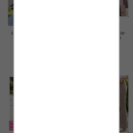
Spodnie dziewczęce Roz 128-
Spodnie dziewczęce Roz 128-
164, 1 kolor Paczka 7 szt
164, 1 kolor Paczka 7 szt
29.00 zł
29.00 zł
szczegóły
szczegóły