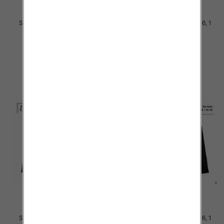
Spodnie chłopięca Roz 8-16, 1
Spodnie chłopięca Roz 8-16, 1
Kolor .Paczka 10 szt
Kolor .Paczka 10 szt
34.00 zł
34.00 zł
szczegóły
szczegóły
Spodnie chłopięca Roz 8-16, 1
Spodnie chłopięca Roz 8-16, 1