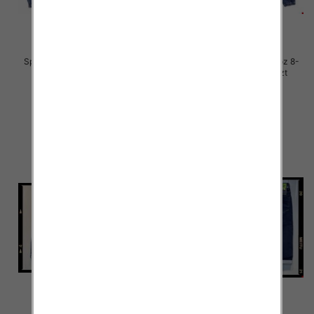
Spodnie chłopięca jeans Roz 8-
Spodnie chłopięca jeans Roz 8-
16, 1 Kolor .Paczka 10 szt
16, 1 Kolor .Paczka 10 szt
34.00 zł
34.00 zł
szczegóły
szczegóły