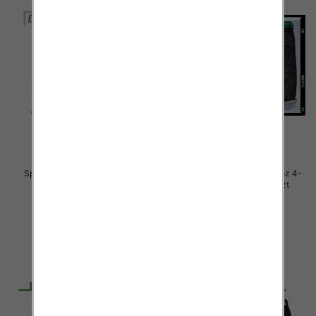
Spodnie chłopięca jeans Roz 4-
Spodnie chłopięca jeans Roz 4-
12, 1 Kolor .Paczka 10 szt
12, 1 Kolor .Paczka 10 szt
29.00 zł
29.00 zł
szczegóły
szczegóły