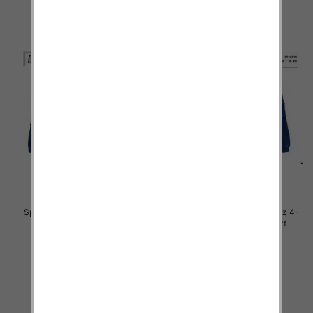
Spodnie chłopięca jeans Roz 4-
Spodnie chłopięca jeans Roz 4-
12, 1 Kolor .Paczka 10 szt
12, 1 Kolor .Paczka 10 szt
29.00 zł
29.00 zł
szczegóły
szczegóły