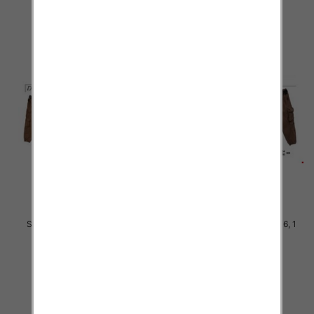
Spodnie chłopięca Roz 8-16, 1
Spodnie chłopięca Roz 8-16, 1
Kolor .Paczka 10 szt
Kolor .Paczka 10 szt
34.00 zł
34.00 zł
szczegóły
szczegóły