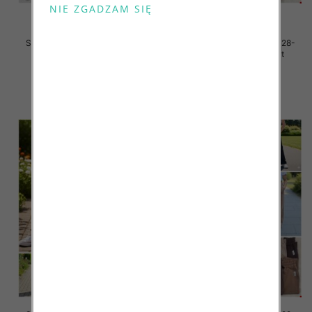
Spodnie dziewczęce Roz 128-
Spodnie dziewczęce Roz 128-
164, 1 kolor Paczka 7 szt
164, 1 kolor Paczka 7 szt
31.00 zł
29.00 zł
szczegóły
szczegóły