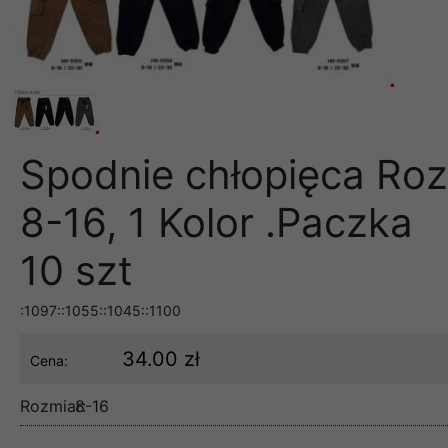
Spodnie chłopięca Roz
8-16, 1 Kolor .Paczka
10 szt
:1097::1055::1045::1100
34.00 zł
Cena:
Rozmiar:
8-16