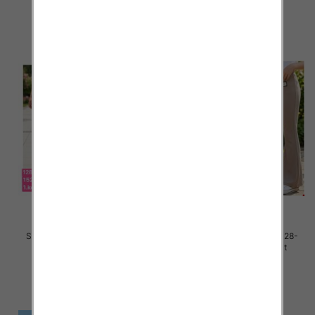
szczegóły
szczegóły
Spodnie dziewczęce Roz 128-
Spodnie dziewczęce Roz 128-
164, 1 kolor Paczka 7 szt
164, 1 kolor Paczka 7 szt
25.00 zł
25.00 zł
szczegóły
szczegóły