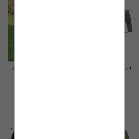
Spodnie dziewczęce Roz 128-
Spodnie chłopięca Roz 8-16, 1
164, 1 kolor Paczka 7 szt
Kolor .Paczka 10 szt
24.00 zł
29.00 zł
szczegóły
szczegóły