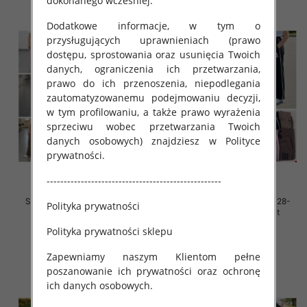
dokonanego wcześniej.
Dodatkowe informacje, w tym o
przysługujących uprawnieniach (prawo
dostępu, sprostowania oraz usunięcia Twoich
danych, ograniczenia ich przetwarzania,
prawo do ich przenoszenia, niepodlegania
zautomatyzowanemu podejmowaniu decyzji,
w tym profilowaniu, a także prawo wyrażenia
sprzeciwu wobec przetwarzania Twoich
danych osobowych) znajdziesz w Polityce
prywatności.
---------------------------------------------------
Spodnie dziewczęce Roz 128-
Spodnie dziewczęce Roz 128-
Polityka prywatności
164, 1 kolor Paczka 7 szt
164, 1 kolor Paczka 7 szt
Polityka prywatności sklepu
32.00 zł
32.00 zł
szczegóły
szczegóły
Zapewniamy naszym Klientom pełne
poszanowanie ich prywatności oraz ochronę
ich danych osobowych.