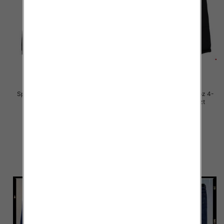
Spodnie chłopięca jeans Roz 4-
Spodnie chłopięca jeans Roz 4-
12, 1 Kolor .Paczka 10 szt
12, 1 Kolor .Paczka 10 szt
29.00 zł
29.00 zł
szczegóły
szczegóły