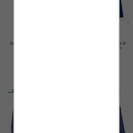
Spodnie chłopięca jeans Roz 8-
Spodnie chłopięca jeans Roz 8-
16, 1 Kolor .Paczka 10 szt
16, 1 Kolor .Paczka 10 szt
34.00 zł
34.00 zł
szczegóły
szczegóły