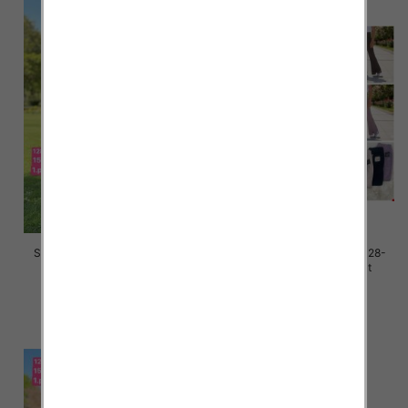
Spodnie dziewczęce Roz 128-
Spodnie dziewczęce Roz 128-
164, 1 kolor Paczka 7 szt
164, 1 kolor Paczka 7 szt
25.00 zł
25.00 zł
szczegóły
szczegóły