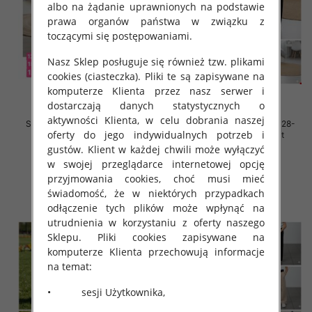
albo na żądanie uprawnionych na podstawie
prawa organów państwa w związku z
toczącymi się postępowaniami.
Nasz Sklep posługuje się również tzw. plikami
cookies (ciasteczka). Pliki te są zapisywane na
komputerze Klienta przez nasz serwer i
dostarczają danych statystycznych o
aktywności Klienta, w celu dobrania naszej
Spodnie dziewczęce Roz 128-
Spodnie dziewczęce Roz 128-
oferty do jego indywidualnych potrzeb i
164, 1 kolor Paczka 7 szt
164, 1 kolor Paczka 7 szt
gustów. Klient w każdej chwili może wyłączyć
31.00 zł
31.00 zł
w swojej przeglądarce internetowej opcję
szczegóły
szczegóły
przyjmowania cookies, choć musi mieć
świadomość, że w niektórych przypadkach
odłączenie tych plików może wpłynąć na
utrudnienia w korzystaniu z oferty naszego
Sklepu. Pliki cookies zapisywane na
komputerze Klienta przechowują informacje
na temat:
• sesji Użytkownika,