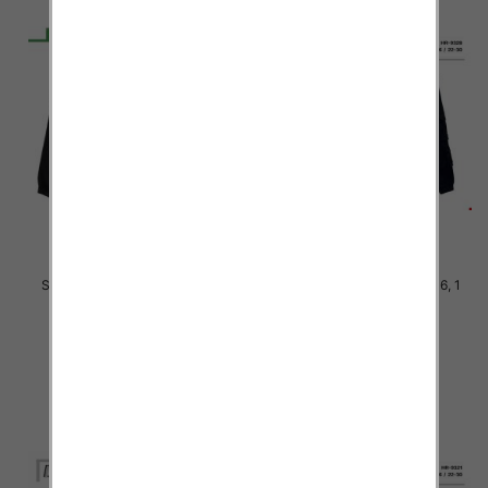
Spodnie chłopięca Roz 8-16, 1
Spodnie chłopięca Roz 8-16, 1
Kolor .Paczka 10 szt
Kolor .Paczka 10 szt
34.00 zł
34.00 zł
szczegóły
szczegóły