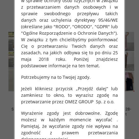
w sprawie ochrony osób fizycznych w związku
34.00 zł
33.00 zł
z przetwarzaniem danych osobowych i w
szczegóły
szczegóły
sprawie swobodnego przepływu takich
danych oraz uchylenia dyrektywy 95/46/WE
(określane jako "RODO", "ORODO", "GDPR" lub
"Ogólne Rozporządzenie o Ochronie Danych").
W związku z tym chcielibyśmy poinformować
Cię o przetwarzaniu Twoich danych oraz
zasadach, na jakich odbywa się to po dniu 25
maja 2018 roku. Poniżej znajdziesz
podstawowe informacje na ten temat.
Potrzebujemy na to Twojej zgody.
Jeżeli klikniesz przycisk „Przejdź dalej” lub
zamkniesz to okno, to wyrazisz zgodę na
przetwarzanie przez OMEZ GROUP
Sp. z o.o.
Spodnie dziewczęce Roz 128-
Spodnie dziewczęce Roz 128-
Wyrażenie zgody jest dobrowolne. Zgodę
164, 1 kolor Paczka 7 szt
164, 1 kolor Paczka 7 szt
możesz w każdym momencie wycofać .
33.00 zł
32.00 zł
Pamiętaj, że wycofanie zgody nie wpływa na
szczegóły
szczegóły
zgodność z prawem przetwarzania