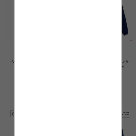
Spodnie chłopięca Roz 8-16, 1
Spodnie chłopięca jeans Roz 8-
Kolor .Paczka 10 szt
16, 1 Kolor .Paczka 10 szt
34.00 zł
34.00 zł
szczegóły
szczegóły