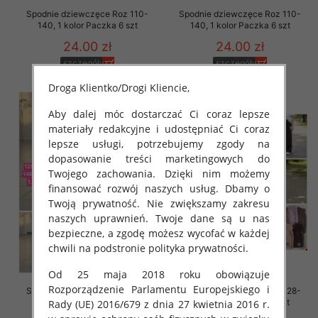
Spodnie dziewczęce Roz 110-
Spodnie dziewczęce Roz 110-
140, 1 kolor Paczka 6 szt
140, 1 kolor Paczka 6 szt
24.00 zł
24.00 zł
szczegóły
szczegóły
Droga Klientko/Drogi Kliencie,
Aby dalej móc dostarczać Ci coraz lepsze
materiały redakcyjne i udostępniać Ci coraz
lepsze usługi, potrzebujemy zgody na
dopasowanie treści marketingowych do
Twojego zachowania. Dzięki nim możemy
finansować rozwój naszych usług. Dbamy o
Twoją prywatność. Nie zwiększamy zakresu
naszych uprawnień. Twoje dane są u nas
bezpieczne, a zgodę możesz wycofać w każdej
chwili na podstronie polityka prywatności.
Od 25 maja 2018 roku obowiązuje
Rozporządzenie Parlamentu Europejskiego i
Spodnie dziewczęce Roz 128-
Spodnie dziewczęce Roz 128-
164, 1 kolor Paczka 7 szt
164, 1 kolor Paczka 7 szt
Rady (UE) 2016/679 z dnia 27 kwietnia 2016 r.