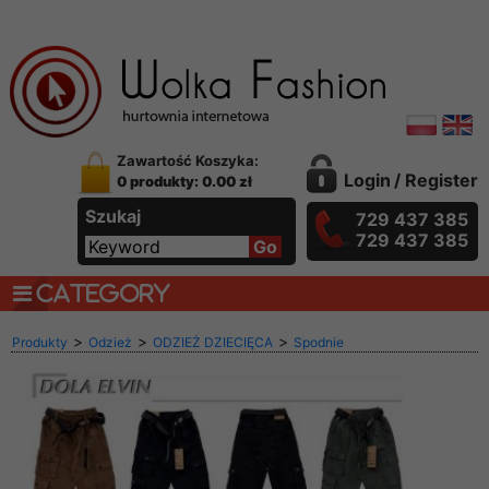
Zawartość Koszyka:
Login
/
Register
0 produkty: 0.00 zł
Szukaj
729 437 385
729 437 385
CATEGORY
>
>
>
Produkty
Odzież
ODZIEŻ DZIECIĘCA
Spodnie