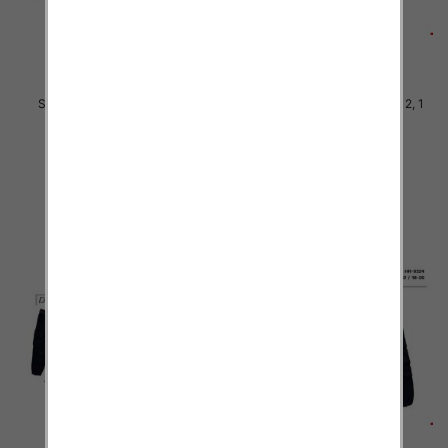
Spodnie chłopięca Roz 4-12, 1
Spodnie chłopięca Roz 4-12, 1
Kolor .Paczka 10 szt
Kolor .Paczka 10 szt
29.00 zł
34.00 zł
szczegóły
szczegóły