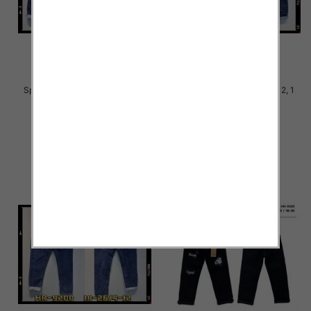
Spodnie chłopięca jeans Roz 4-
Spodnie chłopięca Roz 4-12, 1
12, 1 Kolor .Paczka 10 szt
Kolor .Paczka 10 szt
29.00 zł
29.00 zł
szczegóły
szczegóły