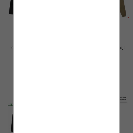
Spodnie chłopięca Roz 8-16, 1
Spodnie chłopięca Roz 8-16, 1
Kolor .Paczka 10 szt
Kolor .Paczka 10 szt
29.00 zł
29.00 zł
szczegóły
szczegóły