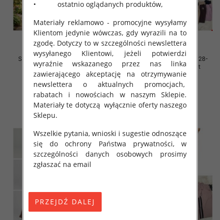
• ostatnio oglądanych produktów,
Materiały reklamowo - promocyjne wysyłamy
Klientom jedynie wówczas, gdy wyrazili na to
zgodę. Dotyczy to w szczególności newslettera
wysyłanego Klientowi, jeżeli potwierdzi
Spodnie dziewczęce Roz 128-
Spodnie dziewczęce Roz 128-
wyraźnie wskazanego przez nas linka
164, 1 kolor Paczka 7 szt
164, 1 kolor Paczka 7 szt
zawierającego akceptację na otrzymywanie
31.00 zł
31.00 zł
newslettera o aktualnych promocjach,
szczegóły
szczegóły
rabatach i nowościach w naszym Sklepie.
Materiały te dotyczą wyłącznie oferty naszego
Sklepu.
Wszelkie pytania, wnioski i sugestie odnoszące
się do ochrony Państwa prywatności, w
szczególności danych osobowych prosimy
zgłaszać na email