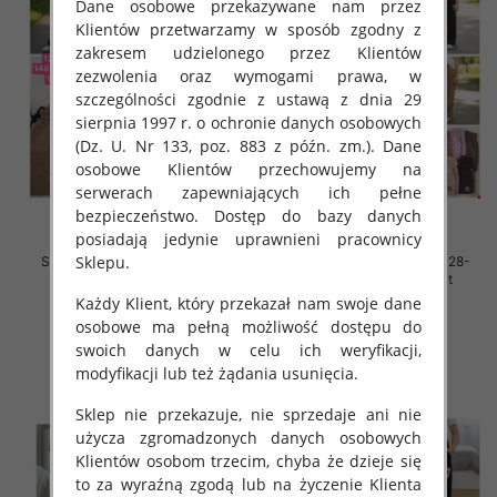
Dane osobowe przekazywane nam przez
Klientów przetwarzamy w sposób zgodny z
zakresem udzielonego przez Klientów
zezwolenia oraz wymogami prawa, w
szczególności zgodnie z ustawą z dnia 29
sierpnia 1997 r. o ochronie danych osobowych
(Dz. U. Nr 133, poz. 883 z późn. zm.). Dane
osobowe Klientów przechowujemy na
serwerach zapewniających ich pełne
bezpieczeństwo. Dostęp do bazy danych
posiadają jedynie uprawnieni pracownicy
Sklepu.
Spodnie dziewczęce Roz 128-
Spodnie dziewczęce Roz 128-
164, 1 kolor Paczka 7 szt
164, 1 kolor Paczka 7 szt
Każdy Klient, który przekazał nam swoje dane
32.00 zł
32.00 zł
osobowe ma pełną możliwość dostępu do
szczegóły
szczegóły
swoich danych w celu ich weryfikacji,
modyfikacji lub też żądania usunięcia.
Sklep nie przekazuje, nie sprzedaje ani nie
użycza zgromadzonych danych osobowych
Klientów osobom trzecim, chyba że dzieje się
to za wyraźną zgodą lub na życzenie Klienta