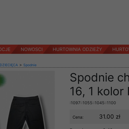
OCJE
NOWOSCI
HURTOWNIA ODZIEŻY
HURTO
>
 DZIECIĘCA
Spodnie
Spodnie ch
16, 1 kolor
:1097::1055::1045::1100
31.00 zł
Cena: