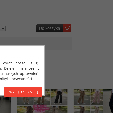
 coraz lepsze usługi,
a. Dzięki nim możemy
su naszych uprawnień.
lityka prywatności.
E) 2016/679 z dnia 27
 osobowych i w sprawie
jako "RODO", "ORODO",
my poinformować Cię o
ja 2018 roku. Poniżej