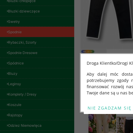
Bluzki chłopięce
Bluzki dziewczęce
Swetry
Spodnie
Rybaczki, Szorty
Spodnie Dresowe
Droga Klientko/Drogi Kl
Spódnice
Spodnie damskie
jeansy Roz 29-36, 1
Bluzy
Aby dalej móc dostar
Kolor Paczka 10 szt
potrzebujemy zgody 
57.00 zł
Inne produkty
Leginsy
finansować rozwój na
szczegóły
Twoje dane są u nas be
Komplety / Dresy
Od 25 maja 2018 roku
Koszule
kwietnia 2016 r. w sp
Rajstopy
swobodnego przepływu
"GDPR" lub "Ogólne R
Odziez Niemowlęca
przetwarzaniu Twoich