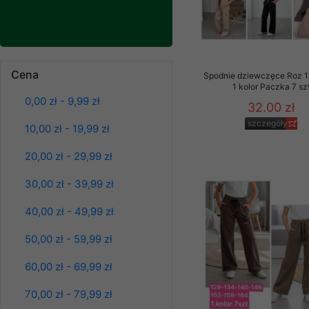
Klientów zezwolenia 
ochronie danych osobo
serwerach zapewniają
pracownicy Sklepu.
Cena
Spodnie damskie
Spodnie dziewczęce Roz 1
Każdy Klient, który p
jeansy Roz 25-30, 1
1 kolor Paczka 7 sz
ich weryfikacji, modyfik
Kolor Paczka 10 szt
0,00 zł - 9,99 zł
32.00 zł
61.00 zł
Sklep nie przekazuje,
szczegóły
10,00 zł - 19,99 zł
szczegóły
chyba że dzieje się t
prawa organów państwa
20,00 zł - 29,99 zł
Nasz Sklep posługuje si
30,00 zł - 39,99 zł
przez nasz serwer i do
jego indywidualnych po
40,00 zł - 49,99 zł
opcję przyjmowania co
może wpłynąć na utrud
50,00 zł - 59,99 zł
Klienta przechowują in
60,00 zł - 69,99 zł
• sesji Użytkownik
70,00 zł - 79,99 zł
• ostatnio oglądany