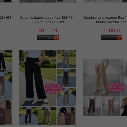
to zgodę. Dotyczy to w
anego przez nas linka
28-164,
Spodnie dziewczęce Roz 128-164,
Spodnie dziewczęce Roz 1
batach i nowościach w
t
1 kolor Paczka 7 szt
1 kolor Paczka 7 sz
31.00 zł
31.00 zł
w szczególności danych
szczegóły
szczegóły