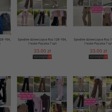
rzetwarzanie przez OMEZ
że wycofanie zgody nie
28-164,
Spodnie dziewczęce Roz 128-164,
Spodnie dziewczęce Roz 1
t
1 kolor Paczka 7 szt
1 kolor Paczka 7 sz
towania oraz usunięcia
33.00 zł
33.00 zł
ania zautomatyzowanemu
szczegóły
szczegóły
 przetwarzania Twoich
ych osobowych.
sem udzielonego przez