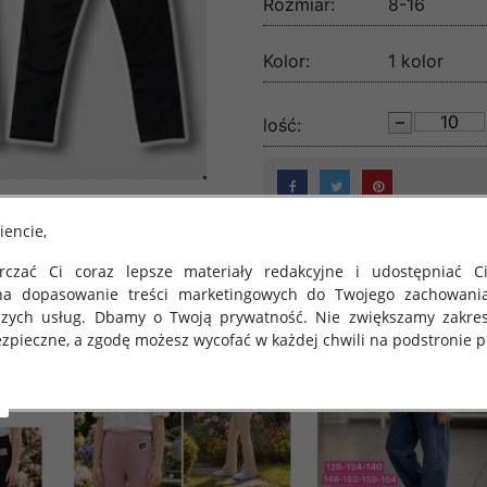
Rozmiar:
8-16
Kolor:
1 kolor
lość:
iencie,
czać Ci coraz lepsze materiały redakcyjne i udostępniać Ci
na dopasowanie treści marketingowych do Twojego zachowani
szych usług. Dbamy o Twoją prywatność. Nie zwiększamy zakre
zpieczne, a zgodę możesz wycofać w każdej chwili na podstronie po
 obowiązuje Rozporządzenie Parlamentu Europejskiego i Rady (U
rawie ochrony osób fizycznych w związku z przetwarzaniem danych
 takich danych oraz uchylenia dyrektywy 95/46/WE (określane 
ozporządzenie o Ochronie Danych"). W związku z tym chcielibyś
 danych oraz zasadach, na jakich odbywa się to po dniu 25 ma