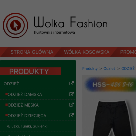
STRONA GŁÓWNA
WÓLKA KOSOWSKA
PROM
>
>
Produkty
Odzież
ODZIEŻ
PRODUKTY
ODZIEŻ
ODZIEŻ DAMSKA
ODZIEŻ MĘSKA
ODZIEŻ DZIECIĘCA
Bluzki, Tuniki, Sukienki