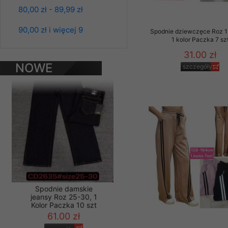
80,00 zł - 89,99 zł
Materiały reklamowo -
szczególności newsle
Spodnie damskie
90,00 zł i więcej 9
Spodnie dziewczęce Roz 1
zawierającego akcept
jeansy Roz 25-30, 1
1 kolor Paczka 7 sz
Kolor Paczka 10 szt
naszym Sklepie. Materi
61.00 zł
31.00 zł
Wszelkie pytania, wni
NOWE
szczegóły
szczegóły
osobowych prosimy zgł
PRODUKTY
Spodnie damskie