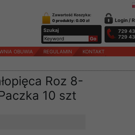
Zawartość Koszyka:
Login
/
R
0 produkty: 0.00 zł
Szukaj
729 4
729 4
WNIA OBUWIA
REGULAMIN
KONTAKT
łopięca Roz 8-
 Paczka 10 szt