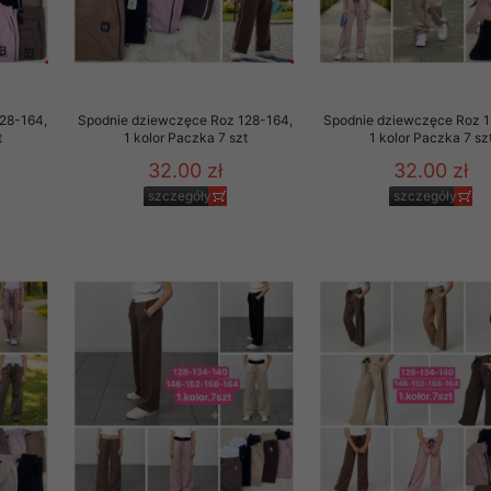
29 sierpnia 1997 r. o
entów przechowujemy na
ją jedynie uprawnieni
28-164,
Spodnie dziewczęce Roz 128-164,
Spodnie dziewczęce Roz 1
o swoich danych w celu
t
1 kolor Paczka 7 szt
1 kolor Paczka 7 sz
32.00 zł
32.00 zł
ientów osobom trzecim,
szczegóły
szczegóły
awnionych na podstawie
ne na komputerze Klienta
brania naszej oferty do
zeglądarce internetowej
odłączenie tych plików
pisywane na komputerze