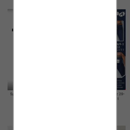
szczegóły
szczegóły
Spodnie damskie jeansy Roz L-
Spodnie damskie jeansy Roz 29-
4XL, 1 Kolor Paczka 10 szt
38, 1 Kolor Paczka 10 szt
46.00 zł
54.00 zł
szczegóły
szczegóły