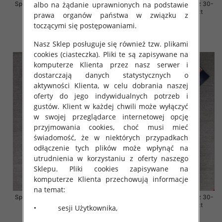
albo na żądanie uprawnionych na podstawie
Spodnie damskie jeansy Roz 30-
Spodnie damskie jeansy Roz 30-
38, 1 Kolor Paczka 10 szt
38, 1 Kolor Paczka 10 szt
prawa organów państwa w związku z
toczącymi się postępowaniami.
68.00 zł
68.00 zł
szczegóły
szczegóły
Nasz Sklep posługuje się również tzw. plikami
cookies (ciasteczka). Pliki te są zapisywane na
komputerze Klienta przez nasz serwer i
dostarczają danych statystycznych o
aktywności Klienta, w celu dobrania naszej
oferty do jego indywidualnych potrzeb i
gustów. Klient w każdej chwili może wyłączyć
w swojej przeglądarce internetowej opcję
przyjmowania cookies, choć musi mieć
świadomość, że w niektórych przypadkach
odłączenie tych plików może wpłynąć na
utrudnienia w korzystaniu z oferty naszego
Sklepu. Pliki cookies zapisywane na
komputerze Klienta przechowują informacje
na temat:
Spodnie damskie jeansy Roz 30-
Spodnie damskie jeansy Roz 30-
38, 1 Kolor Paczka 10 szt
38, 1 Kolor Paczka 10 szt
• sesji Użytkownika,
68.00 zł
68.00 zł