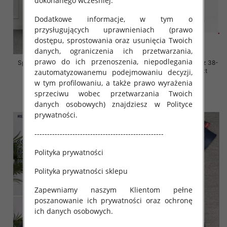
dokonanego wcześniej.
Dodatkowe informacje, w tym o
przysługujących uprawnieniach (prawo
dostępu, sprostowania oraz usunięcia Twoich
danych, ograniczenia ich przetwarzania,
prawo do ich przenoszenia, niepodlegania
Spodnie damskie jeansy Roz L-
Spodnie damskie jeansy Roz 38-
4XL, 1 Kolor Paczka 12 szt
48, 1 Kolor Paczka 12 szt
zautomatyzowanemu podejmowaniu decyzji,
w tym profilowaniu, a także prawo wyrażenia
54.00 zł
54.00 zł
sprzeciwu wobec przetwarzania Twoich
szczegóły
szczegóły
danych osobowych) znajdziesz w Polityce
prywatności.
---------------------------------------------------
Polityka prywatności
Polityka prywatności sklepu
Zapewniamy naszym Klientom pełne
poszanowanie ich prywatności oraz ochronę
ich danych osobowych.