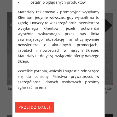
• ostatnio oglądanych produktów,
szczegóły
szczegóły
Materiały reklamowo - promocyjne wysyłamy
Klientom jedynie wówczas, gdy wyrazili na to
zgodę. Dotyczy to w szczególności newslettera
wysyłanego Klientowi, jeżeli potwierdzi
wyraźnie wskazanego przez nas linka
zawierającego akceptację na otrzymywanie
newslettera o aktualnych promocjach,
rabatach i nowościach w naszym Sklepie.
Materiały te dotyczą wyłącznie oferty naszego
Sklepu.
Wszelkie pytania, wnioski i sugestie odnoszące
się do ochrony Państwa prywatności, w
szczególności danych osobowych prosimy
zgłaszać na email
Spodnie damskie jeansy Roz 30-
Spodnie damskie jeansy Roz 30-
38, 1 Kolor Paczka 10 szt
38, 1 Kolor Paczka 10 szt
68.00 zł
68.00 zł
szczegóły
szczegóły