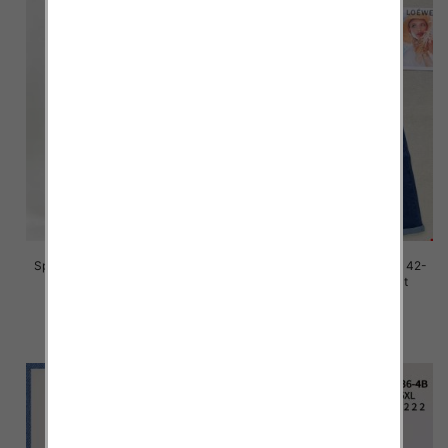
Spodnie damskie jeans Roz 42-
Spodnie damskie jeans Roz 42-
52, 1 Kolor Paczka 12 szt
52, 1 Kolor Paczka 12 szt
46.00 zł
45.00 zł
szczegóły
szczegóły