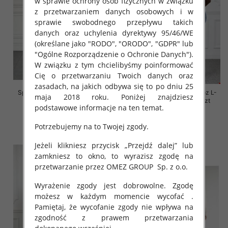
w sprawie ochrony osób fizycznych w związku
z przetwarzaniem danych osobowych i w
sprawie swobodnego przepływu takich
danych oraz uchylenia dyrektywy 95/46/WE
(określane jako "RODO", "ORODO", "GDPR" lub
"Ogólne Rozporządzenie o Ochronie Danych").
W związku z tym chcielibyśmy poinformować
Cię o przetwarzaniu Twoich danych oraz
zasadach, na jakich odbywa się to po dniu 25
Spodnie damskie jeansy Roz L-
Spodnie damskie jeansy Roz L-
maja 2018 roku. Poniżej znajdziesz
4XL, 1 Kolor Paczka 12 szt
4XL, 1 Kolor Paczka 12 szt
podstawowe informacje na ten temat.
54.00 zł
54.00 zł
Potrzebujemy na to Twojej zgody.
szczegóły
szczegóły
Jeżeli klikniesz przycisk „Przejdź dalej” lub
zamkniesz to okno, to wyrazisz zgodę na
przetwarzanie przez OMEZ GROUP
Sp. z o.o.
Wyrażenie zgody jest dobrowolne. Zgodę
możesz w każdym momencie wycofać .
Pamiętaj, że wycofanie zgody nie wpływa na
zgodność z prawem przetwarzania