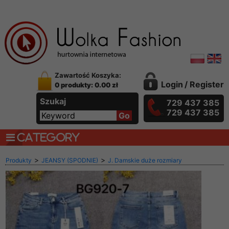
Zawartość Koszyka:
Login
/
Register
0 produkty: 0.00 zł
Szukaj
729 437 385
729 437 385
CATEGORY
>
>
Produkty
JEANSY (SPODNIE)
J. Damskie duże rozmiary