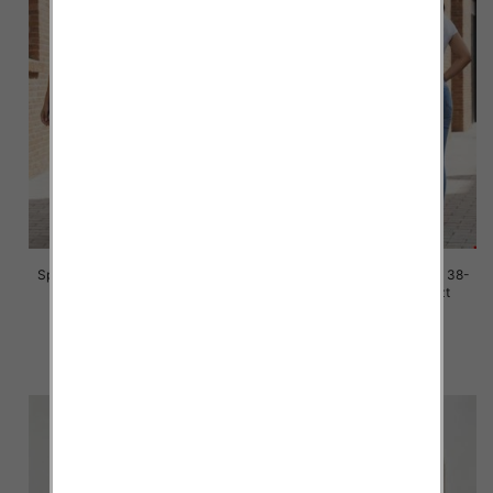
Spodnie damskie jeans Roz 38-
Spodnie damskie jeans Roz 38-
48, 1 Kolor Paczka 10 szt
48, 1 Kolor Paczka 12 szt
42.00 zł
42.00 zł
szczegóły
szczegóły