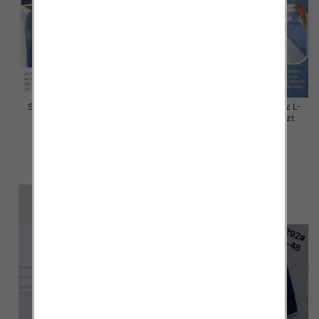
Spodnie damskie jeans Roz L-
Spodnie damskie jeans Roz L-
5XL, 1 Kolor Paczka 12 szt
4XL, 1 Kolor Paczka 12 szt
44.00 zł
44.00 zł
szczegóły
szczegóły