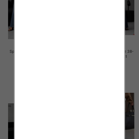
Spodnie damskie jeansy Roz 38-
Spodnie damskie jeansy Roz 38-
48, 1 Kolor Paczka 12 szt
48, 1 Kolor Paczka 12 szt
65.00 zł
65.00 zł
szczegóły
szczegóły