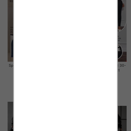
Spodnie damskie jeansy Roz 30-
Spodnie damskie jeansy Roz 30-
38, 1 Kolor Paczka 10 szt
38, 1 Kolor Paczka 10 szt
55.00 zł
48.00 zł
szczegóły
szczegóły