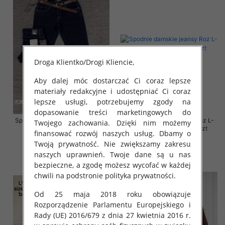
Droga Klientko/Drogi Kliencie,
Aby dalej móc dostarczać Ci coraz lepsze
materiały redakcyjne i udostępniać Ci coraz
lepsze usługi, potrzebujemy zgody na
dopasowanie treści marketingowych do
Spodnie damskie jeansy Roz 30-
Spodnie damskie jeansy Roz L-
Twojego zachowania. Dzięki nim możemy
38, 1 Kolor Paczka 10 szt
4XL, 1 Kolor Paczka 12 szt
finansować rozwój naszych usług. Dbamy o
57.00 zł
54.00 zł
Twoją prywatność. Nie zwiększamy zakresu
naszych uprawnień. Twoje dane są u nas
szczegóły
szczegóły
bezpieczne, a zgodę możesz wycofać w każdej
chwili na podstronie polityka prywatności.
Od 25 maja 2018 roku obowiązuje
Rozporządzenie Parlamentu Europejskiego i
Rady (UE) 2016/679 z dnia 27 kwietnia 2016 r.