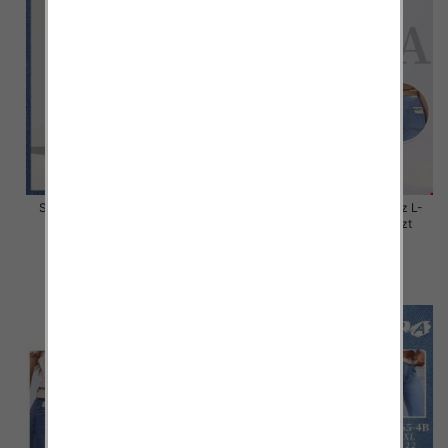
Spodnie damskie jeans Roz L-
Spodnie damskie jeans Roz L-
4XL, 1 Kolor Paczka 12 szt
5XL, 1 Kolor Paczka 12 szt
44.00 zł
44.00 zł
szczegóły
szczegóły