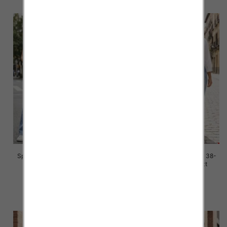
Spodnie damskie jeans Roz 38-
Spodnie damskie jeans Roz 38-
48, 1 Kolor Paczka 10 szt
48, 1 Kolor Paczka 10 szt
42.00 zł
42.00 zł
szczegóły
szczegóły