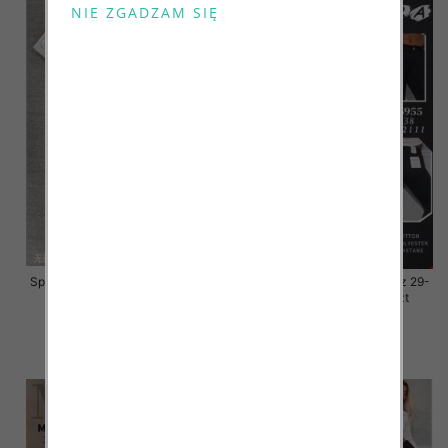
Spodnie damskie jeansy Roz 30-
Spodnie damskie jeansy Roz 29-
38, 1 Kolor Paczka 10 szt
38, 1 Kolor Paczka 10 szt
68.00 zł
55.00 zł
szczegóły
szczegóły