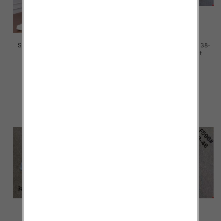
Spodnie damskie jeans Roz M-
Spodnie damskie jeans Roz 38-
4XL, 1 Kolor Paczka 12 szt
48, 1 Kolor Paczka 12 szt
50.00 zł
50.00 zł
szczegóły
szczegóły