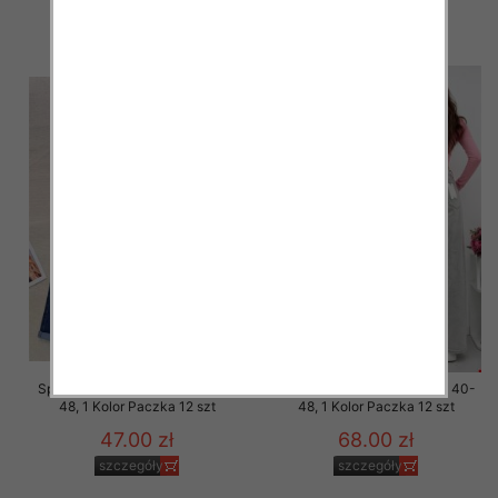
47.00 zł
47.00 zł
szczegóły
szczegóły
Spodnie damskie jeans Roz 38-
Spodnie damskie jeans Roz 40-
48, 1 Kolor Paczka 12 szt
48, 1 Kolor Paczka 12 szt
47.00 zł
68.00 zł
szczegóły
szczegóły