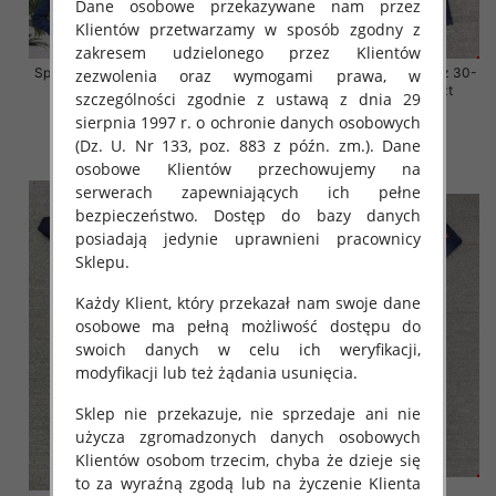
Dane osobowe przekazywane nam przez
Klientów przetwarzamy w sposób zgodny z
zakresem udzielonego przez Klientów
Spodnie damskie jeansy Roz 38-
Spodnie damskie jeansy Roz 30-
zezwolenia oraz wymogami prawa, w
48, 1 Kolor Paczka 12 szt
38, 1 Kolor Paczka 10 szt
szczególności zgodnie z ustawą z dnia 29
sierpnia 1997 r. o ochronie danych osobowych
54.00 zł
68.00 zł
(Dz. U. Nr 133, poz. 883 z późn. zm.). Dane
szczegóły
szczegóły
osobowe Klientów przechowujemy na
serwerach zapewniających ich pełne
bezpieczeństwo. Dostęp do bazy danych
posiadają jedynie uprawnieni pracownicy
Sklepu.
Każdy Klient, który przekazał nam swoje dane
osobowe ma pełną możliwość dostępu do
swoich danych w celu ich weryfikacji,
modyfikacji lub też żądania usunięcia.
Sklep nie przekazuje, nie sprzedaje ani nie
użycza zgromadzonych danych osobowych
Klientów osobom trzecim, chyba że dzieje się
to za wyraźną zgodą lub na życzenie Klienta