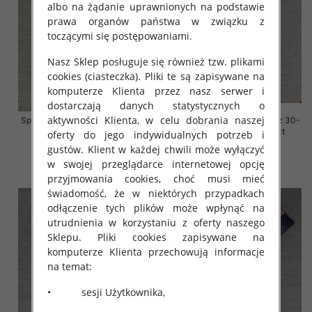
albo na żądanie uprawnionych na podstawie
prawa organów państwa w związku z
toczącymi się postępowaniami.
Nasz Sklep posługuje się również tzw. plikami
cookies (ciasteczka). Pliki te są zapisywane na
komputerze Klienta przez nasz serwer i
dostarczają danych statystycznych o
aktywności Klienta, w celu dobrania naszej
Spodnie damskie jeansy Roz 30-
Spodnie damskie jeansy Roz 30-
38, 1 Kolor Paczka 10 szt
38, 1 Kolor Paczka 10 szt
oferty do jego indywidualnych potrzeb i
gustów. Klient w każdej chwili może wyłączyć
68.00 zł
68.00 zł
w swojej przeglądarce internetowej opcję
szczegóły
szczegóły
przyjmowania cookies, choć musi mieć
świadomość, że w niektórych przypadkach
odłączenie tych plików może wpłynąć na
utrudnienia w korzystaniu z oferty naszego
Sklepu. Pliki cookies zapisywane na
komputerze Klienta przechowują informacje
na temat:
• sesji Użytkownika,