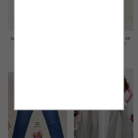
Spodnie damskie jeans Roz 38-
Spodnie damskie jeans Roz 38-
48, 1 Kolor Paczka 12 szt
48, 1 Kolor Paczka 12 szt
47.00 zł
47.00 zł
szczegóły
szczegóły