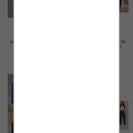
Spodnie damskie jeans Roz 38-
Spodnie damskie jeans Roz 38-
48, 1 Kolor Paczka 12 szt
48, 1 Kolor Paczka 12 szt
48.00 zł
47.00 zł
szczegóły
szczegóły