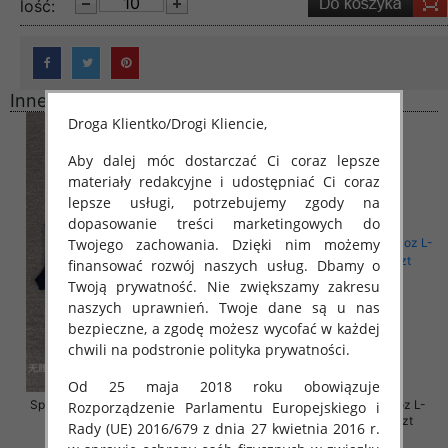
lość:
Inne produkty
Droga Klientko/Drogi Kliencie,
Aby dalej móc dostarczać Ci coraz lepsze
materiały redakcyjne i udostępniać Ci coraz
lepsze usługi, potrzebujemy zgody na
dopasowanie treści marketingowych do
Twojego zachowania. Dzięki nim możemy
finansować rozwój naszych usług. Dbamy o
Twoją prywatność. Nie zwiększamy zakresu
naszych uprawnień. Twoje dane są u nas
bezpieczne, a zgodę możesz wycofać w każdej
chwili na podstronie polityka prywatności.
Od 25 maja 2018 roku obowiązuje
Spodnie damskie jeansy Roz 30-
Spodnie damskie jeansy Roz L-
Rozporządzenie Parlamentu Europejskiego i
38, 1 Kolor Paczka 10 szt
4XL, 1 Kolor Paczka 12 szt
Rady (UE) 2016/679 z dnia 27 kwietnia 2016 r.