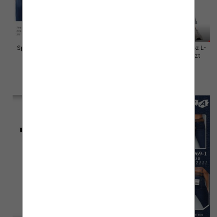
Spodnie damskie jeansy Roz L-
Spodnie damskie jeansy Roz L-
4XL, 1 Kolor Paczka 10 szt
4XL, 1 Kolor Paczka 10 szt
55.00 zł
46.00 zł
szczegóły
szczegóły