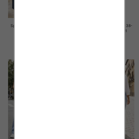
Spodnie damskie jeans Roz 38-
Spodnie damskie jeans Roz 38-
48, 1 Kolor Paczka 12 szt
48, 1 Kolor Paczka 12 szt
47.00 zł
50.00 zł
szczegóły
szczegóły