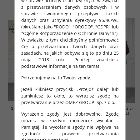
w sprawie ochrony osób fizycznych w związku
57.00 zł
54.00 zł
z przetwarzaniem danych osobowych i w
szczegóły
szczegóły
sprawie swobodnego przepływu takich
danych oraz uchylenia dyrektywy 95/46/WE
(określane jako "RODO", "ORODO", "GDPR" lub
"Ogólne Rozporządzenie o Ochronie Danych").
W związku z tym chcielibyśmy poinformować
Cię o przetwarzaniu Twoich danych oraz
zasadach, na jakich odbywa się to po dniu 25
maja 2018 roku. Poniżej znajdziesz
podstawowe informacje na ten temat.
Potrzebujemy na to Twojej zgody.
Jeżeli klikniesz przycisk „Przejdź dalej” lub
zamkniesz to okno, to wyrazisz zgodę na
przetwarzanie przez OMEZ GROUP
Sp. z o.o.
Spodnie damskie jeansy Roz L-
Spodnie damskie jeansy Roz L-
Wyrażenie zgody jest dobrowolne. Zgodę
4XL, 1 Kolor Paczka 12 szt
4XL, 1 Kolor Paczka 12 szt
możesz w każdym momencie wycofać .
54.00 zł
54.00 zł
Pamiętaj, że wycofanie zgody nie wpływa na
szczegóły
szczegóły
zgodność z prawem przetwarzania