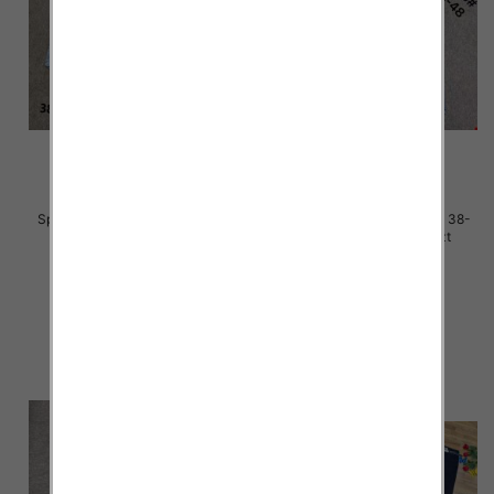
Spodnie damskie jeans Roz 38-
Spodnie damskie jeans Roz 38-
48, 1 Kolor Paczka 12 szt
48, 1 Kolor Paczka 12 szt
50.00 zł
48.00 zł
szczegóły
szczegóły