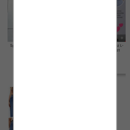
Spodnie damskie jeansy Roz L-
Spodnie damskie jeansy Roz L-
4XL, 1 Kolor Paczka 12 szt
4XL, 1 Kolor Paczka 12 szt
50.00 zł
50.00 zł
szczegóły
szczegóły