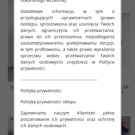
dokonanego wcześniej.
Dodatkowe informacje, w tym o
przysługujących uprawnieniach (prawo
dostępu, sprostowania oraz usunięcia Twoich
danych, ograniczenia ich przetwarzania,
prawo do ich przenoszenia, niepodlegania
zautomatyzowanemu podejmowaniu decyzji,
w tym profilowaniu, a także prawo wyrażenia
sprzeciwu wobec przetwarzania Twoich
danych osobowych) znajdziesz w Polityce
prywatności.
---------------------------------------------------
Spodnie damskie jeansy Roz L-
Spodnie damskie jeansy Roz 38-
Polityka prywatności
4XL, 1 Kolor Paczka 12 szt
48, 1 Kolor Paczka 12 szt
54.00 zł
54.00 zł
Polityka prywatności sklepu
szczegóły
szczegóły
Zapewniamy naszym Klientom pełne
poszanowanie ich prywatności oraz ochronę
ich danych osobowych.