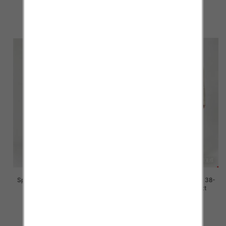
42.00 zł
42.00 zł
szczegóły
szczegóły
Spodnie damskie jeans Roz 38-
Spodnie damskie jeans Roz 38-
48, 1 Kolor Paczka 12 szt
48, 1 Kolor Paczka 12 szt
45.00 zł
45.00 zł
szczegóły
szczegóły