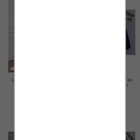
Spodnie damskie jeans Roz M-
Spodnie damskie jeans Roz 38-
4XL, 1 Kolor Paczka 12 szt
48, 1 Kolor Paczka 12 szt
50.00 zł
50.00 zł
szczegóły
szczegóły