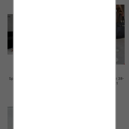
Spodnie damskie jeansy Roz 38-
Spodnie damskie jeansy Roz 38-
48, 1 Kolor Paczka 10 szt
48, 1 Kolor Paczka 10 szt
57.00 zł
52.00 zł
szczegóły
szczegóły