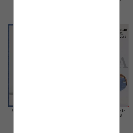
46.00 zł
45.00 zł
szczegóły
szczegóły
Spodnie damskie jeans Roz L-
Spodnie damskie jeans Roz L-
4XL, 1 Kolor Paczka 12 szt
5XL, 1 Kolor Paczka 12 szt
44.00 zł
44.00 zł
szczegóły
szczegóły