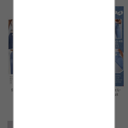
Spodnie damskie jeans Roz L-
Spodnie damskie jeans Roz L-
5XL, 1 Kolor Paczka 12 szt
4XL, 1 Kolor Paczka 12 szt
44.00 zł
44.00 zł
szczegóły
szczegóły