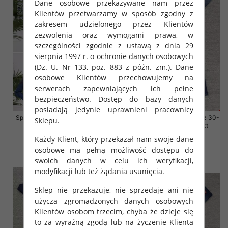
Dane osobowe przekazywane nam przez
Klientów przetwarzamy w sposób zgodny z
zakresem udzielonego przez Klientów
zezwolenia oraz wymogami prawa, w
szczególności zgodnie z ustawą z dnia 29
sierpnia 1997 r. o ochronie danych osobowych
(Dz. U. Nr 133, poz. 883 z późn. zm.). Dane
osobowe Klientów przechowujemy na
serwerach zapewniających ich pełne
bezpieczeństwo. Dostęp do bazy danych
posiadają jedynie uprawnieni pracownicy
Spodnie damskie jeansy Roz 38-
Spodnie damskie jeansy Roz 30-
Sklepu.
48, 1 Kolor Paczka 12 szt
38, 1 Kolor Paczka 10 szt
Każdy Klient, który przekazał nam swoje dane
54.00 zł
68.00 zł
osobowe ma pełną możliwość dostępu do
szczegóły
szczegóły
swoich danych w celu ich weryfikacji,
modyfikacji lub też żądania usunięcia.
Sklep nie przekazuje, nie sprzedaje ani nie
użycza zgromadzonych danych osobowych
Klientów osobom trzecim, chyba że dzieje się
to za wyraźną zgodą lub na życzenie Klienta