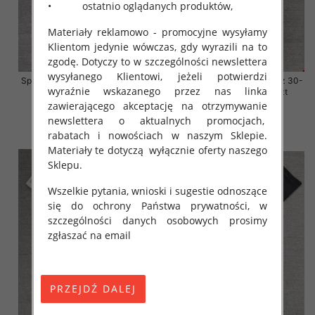
• ostatnio oglądanych produktów,
Materiały reklamowo - promocyjne wysyłamy
Klientom jedynie wówczas, gdy wyrazili na to
zgodę. Dotyczy to w szczególności newslettera
wysyłanego Klientowi, jeżeli potwierdzi
Spodnie damskie jeansy Roz 30-
Spodnie damskie jeansy Roz 30-
wyraźnie wskazanego przez nas linka
38, 1 Kolor Paczka 10 szt
38, 1 Kolor Paczka 10 szt
zawierającego akceptację na otrzymywanie
68.00 zł
68.00 zł
newslettera o aktualnych promocjach,
szczegóły
szczegóły
rabatach i nowościach w naszym Sklepie.
Materiały te dotyczą wyłącznie oferty naszego
Sklepu.
Wszelkie pytania, wnioski i sugestie odnoszące
się do ochrony Państwa prywatności, w
szczególności danych osobowych prosimy
zgłaszać na email