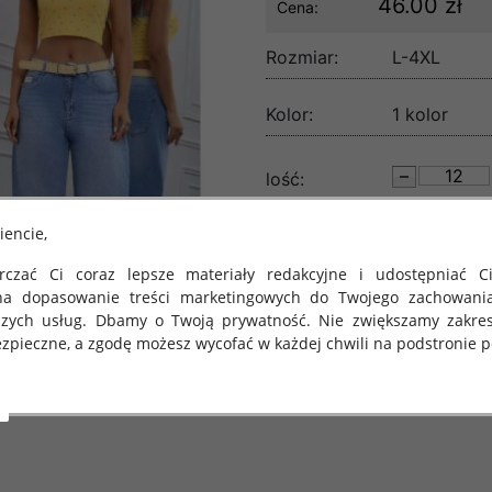
46.00 zł
Cena:
Rozmiar:
L-4XL
Kolor:
1 kolor
lość:
iencie,
czać Ci coraz lepsze materiały redakcyjne i udostępniać Ci
na dopasowanie treści marketingowych do Twojego zachowani
szych usług. Dbamy o Twoją prywatność. Nie zwiększamy zakre
zpieczne, a zgodę możesz wycofać w każdej chwili na podstronie po
 obowiązuje Rozporządzenie Parlamentu Europejskiego i Rady (U
rawie ochrony osób fizycznych w związku z przetwarzaniem danych
 takich danych oraz uchylenia dyrektywy 95/46/WE (określane 
ozporządzenie o Ochronie Danych"). W związku z tym chcielibyś
 danych oraz zasadach, na jakich odbywa się to po dniu 25 ma