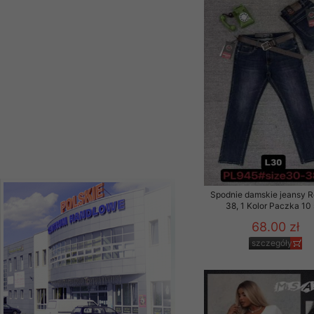
61.00 zł
Materiały reklamowo -
szczegóły
szczególności newsle
zawierającego akcept
naszym Sklepie. Materi
Wszelkie pytania, wni
osobowych prosimy zgł
Spodnie damskie jeansy 
38, 1 Kolor Paczka 10 
68.00 zł
szczegóły