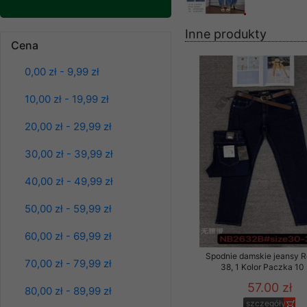
znajdziesz podstawowe
Potrzebujemy na to Two
Inne produkty
Cena
Spodnie damskie
Jeżeli klikniesz przyc
jeansy Roz 25-30, 1
GROUP
Sp. z o.o.
Kolor Paczka 10 szt
0,00 zł - 9,99 zł
61.00 zł
Wyrażenie zgody jest 
10,00 zł - 19,99 zł
szczegóły
wpływa na zgodność z 
20,00 zł - 29,99 zł
Dodatkowe informacje,
Twoich danych, ograni
30,00 zł - 39,99 zł
podejmowaniu decyzji
danych osobowych) znaj
40,00 zł - 49,99 zł
-------------------------------
50,00 zł - 59,99 zł
Polityka prywatności
60,00 zł - 69,99 zł
Polityka prywatności s
Spodnie damskie jeansy 
70,00 zł - 79,99 zł
38, 1 Kolor Paczka 10 
Zapewniamy naszym Kli
57.00 zł
80,00 zł - 89,99 zł
szczegóły
Dane osobowe przekaz