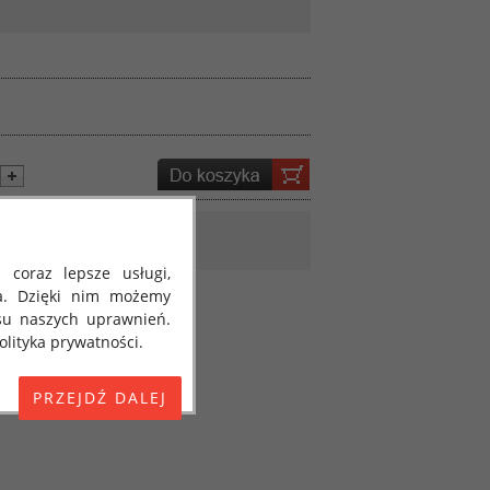
 coraz lepsze usługi,
a. Dzięki nim możemy
su naszych uprawnień.
lityka prywatności.
E) 2016/679 z dnia 27
 osobowych i w sprawie
jako "RODO", "ORODO",
my poinformować Cię o
ja 2018 roku. Poniżej