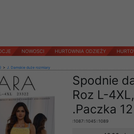
OCJE
NOWOSCI
HURTOWNIA ODZIEŻY
HURTO
>
)
J. Damskie duże rozmiary
Spodnie d
Roz L-4XL,
.Paczka 12
:1087::1045::1089