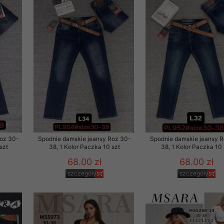
 promocyjne wysyłamy Klientom jedynie wówczas, gdy wyrazili na 
ttera wysyłanego Klientowi, jeżeli potwierdzi wyraźnie wskaz
ację na otrzymywanie newslettera o aktualnych promocjach, ra
ały te dotyczą wyłącznie oferty naszego Sklepu.
oski i sugestie odnoszące się do ochrony Państwa prywatności, 
aszać na email
Roz 30-
Spodnie damskie jeansy Roz 30-
Spodnie damskie jeansy 
szt
38, 1 Kolor Paczka 10 szt
38, 1 Kolor Paczka 10 
68.00 zł
68.00 zł
szczegóły
szczegóły