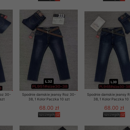
29 sierpnia 1997 r. o
entów przechowujemy na
ją jedynie uprawnieni
o swoich danych w celu
ientów osobom trzecim,
awnionych na podstawie
ne na komputerze Klienta
brania naszej oferty do
zeglądarce internetowej
odłączenie tych plików
Roz 30-
Spodnie damskie jeansy Roz 30-
Spodnie damskie jeansy 
pisywane na komputerze
szt
38, 1 Kolor Paczka 10 szt
38, 1 Kolor Paczka 10 
68.00 zł
68.00 zł
szczegóły
szczegóły