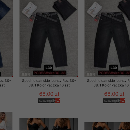
to zgodę. Dotyczy to w
anego przez nas linka
batach i nowościach w
w szczególności danych
Roz 30-
Spodnie damskie jeansy Roz 30-
Spodnie damskie jeansy 
szt
38, 1 Kolor Paczka 10 szt
38, 1 Kolor Paczka 10 
68.00 zł
68.00 zł
szczegóły
szczegóły