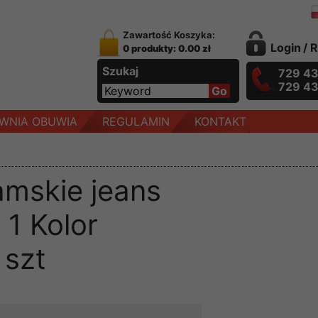
Zawartość Koszyka:
Login
/
R
0 produkty: 0.00 zł
Szukaj
729 4
729 4
WNIA OBUWIA
REGULAMIN
KONTAKT
amskie jeans
 1 Kolor
 szt