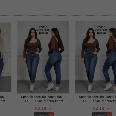
rzetwarzanie przez OMEZ
że wycofanie zgody nie
towania oraz usunięcia
ania zautomatyzowanemu
 przetwarzania Twoich
Roz L-
Spodnie damskie jeansy Roz L-
Spodnie damskie jeansy 
 szt
4XL, 1 Kolor Paczka 12 szt
4XL, 1 Kolor Paczka 12
ych osobowych.
54.00 zł
54.00 zł
szczegóły
szczegóły
sem udzielonego przez