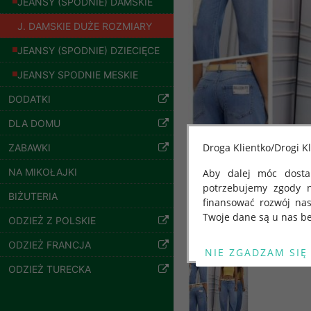
JEANSY (SPODNIE) DAMSKIE
J. DAMSKIE DUŻE ROZMIARY
JEANSY (SPODNIE) DZIECIĘCE
JEANSY SPODNIE MESKIE
Spodnie damskie
DODATKI
jeansy Roz 25-30, 1
Kolor Paczka 10 szt
DLA DOMU
61.00 zł
szczegóły
Droga Klientko/Drogi Kl
ZABAWKI
NA MIKOŁAJKI
Aby dalej móc dostar
potrzebujemy zgody 
BIŻUTERIA
finansować rozwój na
Twoje dane są u nas be
ODZIEŻ Z POLSKIE
Od 25 maja 2018 roku
ODZIEŻ FRANCJA
kwietnia 2016 r. w sp
ODZIEŻ TURECKA
swobodnego przepływu
"GDPR" lub "Ogólne R
przetwarzaniu Twoich