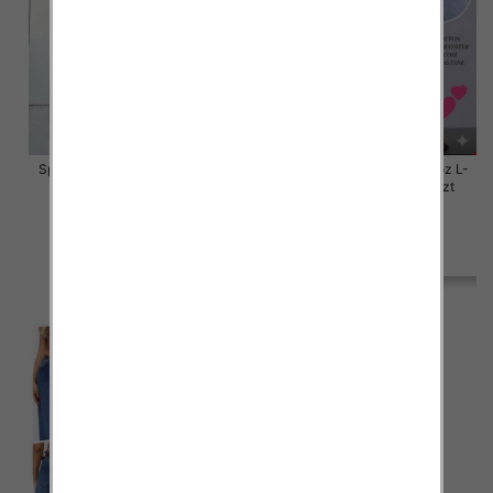
Spodnie damskie jeansy Roz L-
Spodnie damskie jeansy Roz L-
4XL, 1 Kolor Paczka 12 szt
4XL, 1 Kolor Paczka 12 szt
50.00 zł
50.00 zł
szczegóły
szczegóły