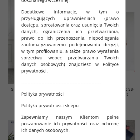
dokonanego wcześniej.
Dodatkowe informacje, w tym o
przysługujących uprawnieniach (prawo
dostępu, sprostowania oraz usunięcia Twoich
danych, ograniczenia ich przetwarzania,
prawo do ich przenoszenia, niepodlegania
zautomatyzowanemu podejmowaniu decyzji,
w tym profilowaniu, a także prawo wyrażenia
sprzeciwu wobec przetwarzania Twoich
danych osobowych) znajdziesz w Polityce
prywatności.
---------------------------------------------------
Spodnie damskie jeansy Roz L-
Spodnie damskie jeansy Roz 38-
Polityka prywatności
4XL, 1 Kolor Paczka 12 szt
48, 1 Kolor Paczka 12 szt
54.00 zł
54.00 zł
Polityka prywatności sklepu
szczegóły
szczegóły
Zapewniamy naszym Klientom pełne
poszanowanie ich prywatności oraz ochronę
ich danych osobowych.