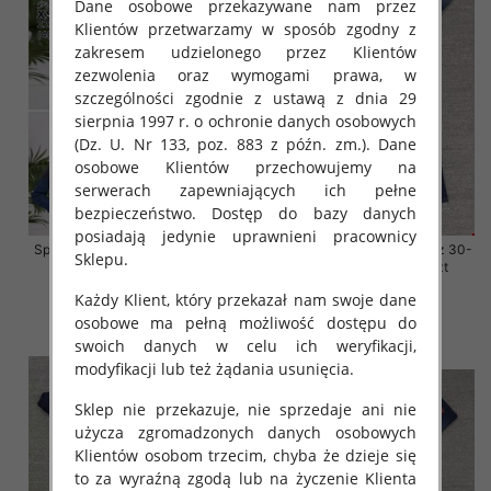
Dane osobowe przekazywane nam przez
Klientów przetwarzamy w sposób zgodny z
zakresem udzielonego przez Klientów
zezwolenia oraz wymogami prawa, w
szczególności zgodnie z ustawą z dnia 29
sierpnia 1997 r. o ochronie danych osobowych
(Dz. U. Nr 133, poz. 883 z późn. zm.). Dane
osobowe Klientów przechowujemy na
serwerach zapewniających ich pełne
bezpieczeństwo. Dostęp do bazy danych
posiadają jedynie uprawnieni pracownicy
Spodnie damskie jeansy Roz 38-
Spodnie damskie jeansy Roz 30-
Sklepu.
48, 1 Kolor Paczka 12 szt
38, 1 Kolor Paczka 10 szt
54.00 zł
68.00 zł
Każdy Klient, który przekazał nam swoje dane
osobowe ma pełną możliwość dostępu do
szczegóły
szczegóły
swoich danych w celu ich weryfikacji,
modyfikacji lub też żądania usunięcia.
Sklep nie przekazuje, nie sprzedaje ani nie
użycza zgromadzonych danych osobowych
Klientów osobom trzecim, chyba że dzieje się
to za wyraźną zgodą lub na życzenie Klienta