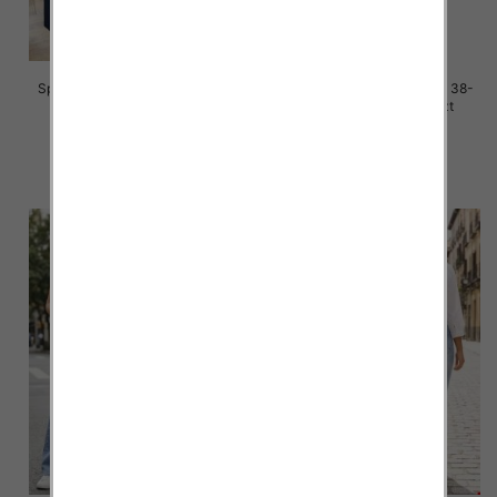
Spodnie damskie jeans Roz 38-
Spodnie damskie jeans Roz 38-
48, 1 Kolor Paczka 12 szt
48, 1 Kolor Paczka 12 szt
47.00 zł
50.00 zł
szczegóły
szczegóły