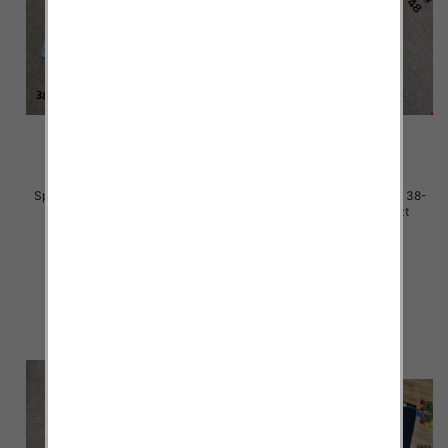
Spodnie damskie jeans Roz 38-
Spodnie damskie jeans Roz 38-
48, 1 Kolor Paczka 12 szt
48, 1 Kolor Paczka 12 szt
50.00 zł
48.00 zł
szczegóły
szczegóły