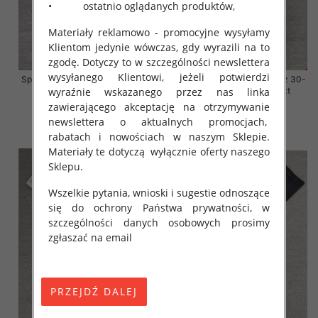
• ostatnio oglądanych produktów,
Materiały reklamowo - promocyjne wysyłamy
Klientom jedynie wówczas, gdy wyrazili na to
zgodę. Dotyczy to w szczególności newslettera
wysyłanego Klientowi, jeżeli potwierdzi
Spodnie damskie jeansy Roz 30-
Spodnie damskie jeansy Roz 30-
38, 1 Kolor Paczka 10 szt
38, 1 Kolor Paczka 10 szt
wyraźnie wskazanego przez nas linka
zawierającego akceptację na otrzymywanie
68.00 zł
68.00 zł
newslettera o aktualnych promocjach,
szczegóły
szczegóły
rabatach i nowościach w naszym Sklepie.
Materiały te dotyczą wyłącznie oferty naszego
Sklepu.
Wszelkie pytania, wnioski i sugestie odnoszące
się do ochrony Państwa prywatności, w
szczególności danych osobowych prosimy
zgłaszać na email