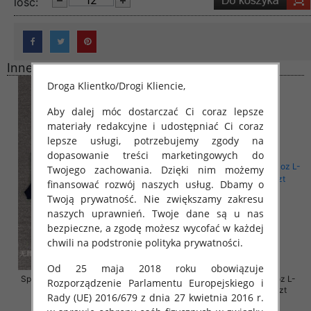
lość:
Inne produkty
Droga Klientko/Drogi Kliencie,
Aby dalej móc dostarczać Ci coraz lepsze
materiały redakcyjne i udostępniać Ci coraz
lepsze usługi, potrzebujemy zgody na
dopasowanie treści marketingowych do
Twojego zachowania. Dzięki nim możemy
finansować rozwój naszych usług. Dbamy o
Twoją prywatność. Nie zwiększamy zakresu
naszych uprawnień. Twoje dane są u nas
bezpieczne, a zgodę możesz wycofać w każdej
chwili na podstronie polityka prywatności.
Od 25 maja 2018 roku obowiązuje
Spodnie damskie jeansy Roz 30-
Spodnie damskie jeansy Roz L-
Rozporządzenie Parlamentu Europejskiego i
38, 1 Kolor Paczka 10 szt
4XL, 1 Kolor Paczka 12 szt
Rady (UE) 2016/679 z dnia 27 kwietnia 2016 r.
57.00 zł
54.00 zł