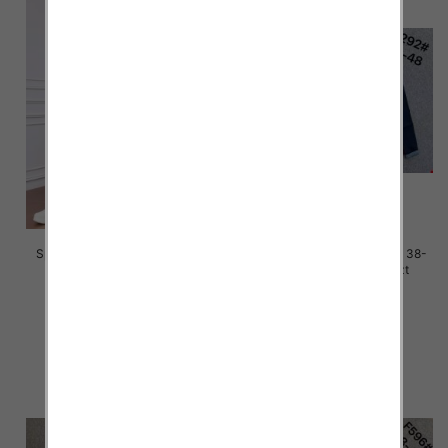
Spodnie damskie jeans Roz M-
Spodnie damskie jeans Roz 38-
4XL, 1 Kolor Paczka 12 szt
48, 1 Kolor Paczka 12 szt
50.00 zł
50.00 zł
szczegóły
szczegóły