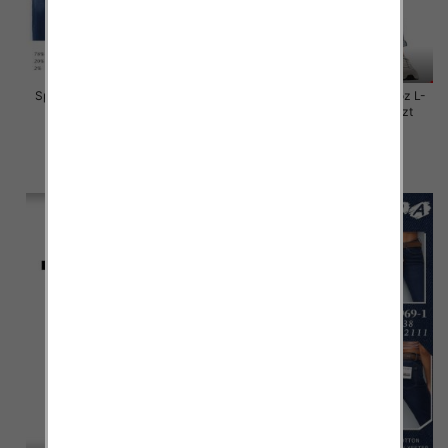
Spodnie damskie jeansy Roz L-
Spodnie damskie jeansy Roz L-
4XL, 1 Kolor Paczka 10 szt
4XL, 1 Kolor Paczka 10 szt
55.00 zł
46.00 zł
szczegóły
szczegóły