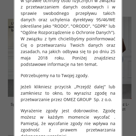
w sprawie ochrony osób fizycznych w związku
z przetwarzaniem danych osobowych i w
szczegóły
szczegóły
sprawie swobodnego przepływu takich
danych oraz uchylenia dyrektywy 95/46/WE
(określane jako "RODO", "ORODO", "GDPR" lub
"Ogólne Rozporządzenie o Ochronie Danych").
W związku z tym chcielibyśmy poinformować
Cię o przetwarzaniu Twoich danych oraz
zasadach, na jakich odbywa się to po dniu 25
maja 2018 roku. Poniżej znajdziesz
podstawowe informacje na ten temat.
Potrzebujemy na to Twojej zgody.
Jeżeli klikniesz przycisk „Przejdź dalej” lub
zamkniesz to okno, to wyrazisz zgodę na
przetwarzanie przez OMEZ GROUP
Sp. z o.o.
Spodnie damskie jeansy Roz L-
Spodnie damskie jeansy Roz L-
4XL, 1 Kolor Paczka 12 szt
4XL, 1 Kolor Paczka 12 szt
Wyrażenie zgody jest dobrowolne. Zgodę
możesz w każdym momencie wycofać .
54.00 zł
54.00 zł
Pamiętaj, że wycofanie zgody nie wpływa na
szczegóły
szczegóły
zgodność z prawem przetwarzania