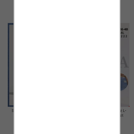
46.00 zł
45.00 zł
szczegóły
szczegóły
Spodnie damskie jeans Roz L-
Spodnie damskie jeans Roz L-
4XL, 1 Kolor Paczka 12 szt
5XL, 1 Kolor Paczka 12 szt
44.00 zł
44.00 zł
szczegóły
szczegóły