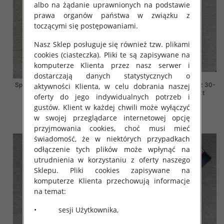
albo na żądanie uprawnionych na podstawie
prawa organów państwa w związku z
toczącymi się postępowaniami.
Nasz Sklep posługuje się również tzw. plikami
cookies (ciasteczka). Pliki te są zapisywane na
komputerze Klienta przez nasz serwer i
dostarczają danych statystycznych o
Spodnie damskie jeansy Roz 30-
Spodnie damskie jeansy Roz 30-
aktywności Klienta, w celu dobrania naszej
38, 1 Kolor Paczka 10 szt
38, 1 Kolor Paczka 10 szt
oferty do jego indywidualnych potrzeb i
68.00 zł
68.00 zł
gustów. Klient w każdej chwili może wyłączyć
w swojej przeglądarce internetowej opcję
szczegóły
szczegóły
przyjmowania cookies, choć musi mieć
świadomość, że w niektórych przypadkach
odłączenie tych plików może wpłynąć na
utrudnienia w korzystaniu z oferty naszego
Sklepu. Pliki cookies zapisywane na
komputerze Klienta przechowują informacje
na temat:
• sesji Użytkownika,