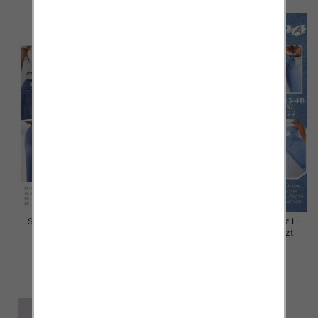
Spodnie damskie jeans Roz L-
Spodnie damskie jeans Roz L-
5XL, 1 Kolor Paczka 12 szt
4XL, 1 Kolor Paczka 12 szt
44.00 zł
44.00 zł
szczegóły
szczegóły