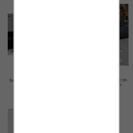
Spodnie damskie jeansy Roz 38-
Spodnie damskie jeansy Roz 38-
48, 1 Kolor Paczka 10 szt
48, 1 Kolor Paczka 10 szt
57.00 zł
52.00 zł
szczegóły
szczegóły