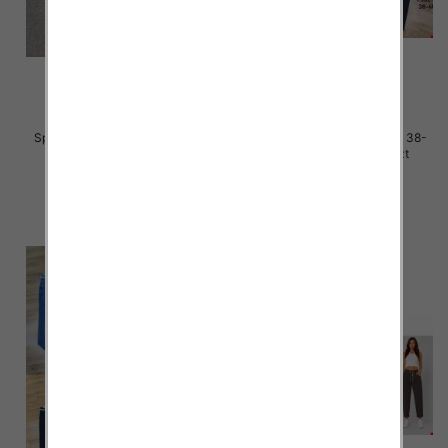
Spodnie damskie jeans Roz 38-
Spodnie damskie jeans Roz 38-
48, 1 Kolor Paczka 12 szt
48, 1 Kolor Paczka 12 szt
48.00 zł
47.00 zł
szczegóły
szczegóły