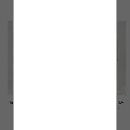
42.00 zł
42.00 zł
szczegóły
szczegóły
Spodnie damskie jeans Roz 38-
Spodnie damskie jeans Roz 38-
48, 1 Kolor Paczka 12 szt
48, 1 Kolor Paczka 12 szt
45.00 zł
45.00 zł
szczegóły
szczegóły