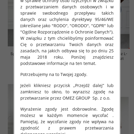
w sprawie ochrony osób fizycznych w związku
z przetwarzaniem danych osobowych i w
sprawie swobodnego przepływu takich
danych oraz uchylenia dyrektywy 95/46/WE
(określane jako "RODO", "ORODO", "GDPR" lub
"Ogólne Rozporządzenie o Ochronie Danych").
W związku z tym chcielibyśmy poinformować
Cię o przetwarzaniu Twoich danych oraz
zasadach, na jakich odbywa się to po dniu 25
Spodnie damskie jeansy Roz L-
Spodnie damskie jeansy Roz L-
maja 2018 roku. Poniżej znajdziesz
4XL, 1 Kolor Paczka 12 szt
4XL, 1 Kolor Paczka 12 szt
podstawowe informacje na ten temat.
54.00 zł
54.00 zł
Potrzebujemy na to Twojej zgody.
szczegóły
szczegóły
Jeżeli klikniesz przycisk „Przejdź dalej” lub
zamkniesz to okno, to wyrazisz zgodę na
przetwarzanie przez OMEZ GROUP
Sp. z o.o.
Wyrażenie zgody jest dobrowolne. Zgodę
możesz w każdym momencie wycofać .
Pamiętaj, że wycofanie zgody nie wpływa na
zgodność z prawem przetwarzania