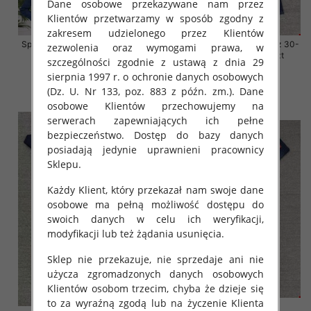
Dane osobowe przekazywane nam przez
Klientów przetwarzamy w sposób zgodny z
zakresem udzielonego przez Klientów
Spodnie damskie jeansy Roz 38-
Spodnie damskie jeansy Roz 30-
zezwolenia oraz wymogami prawa, w
48, 1 Kolor Paczka 12 szt
38, 1 Kolor Paczka 10 szt
szczególności zgodnie z ustawą z dnia 29
54.00 zł
68.00 zł
sierpnia 1997 r. o ochronie danych osobowych
(Dz. U. Nr 133, poz. 883 z późn. zm.). Dane
szczegóły
szczegóły
osobowe Klientów przechowujemy na
serwerach zapewniających ich pełne
bezpieczeństwo. Dostęp do bazy danych
posiadają jedynie uprawnieni pracownicy
Sklepu.
Każdy Klient, który przekazał nam swoje dane
osobowe ma pełną możliwość dostępu do
swoich danych w celu ich weryfikacji,
modyfikacji lub też żądania usunięcia.
Sklep nie przekazuje, nie sprzedaje ani nie
użycza zgromadzonych danych osobowych
Klientów osobom trzecim, chyba że dzieje się
to za wyraźną zgodą lub na życzenie Klienta