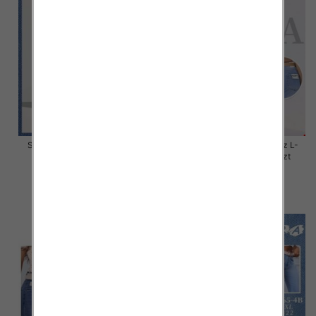
Spodnie damskie jeans Roz L-
Spodnie damskie jeans Roz L-
4XL, 1 Kolor Paczka 12 szt
5XL, 1 Kolor Paczka 12 szt
44.00 zł
44.00 zł
szczegóły
szczegóły