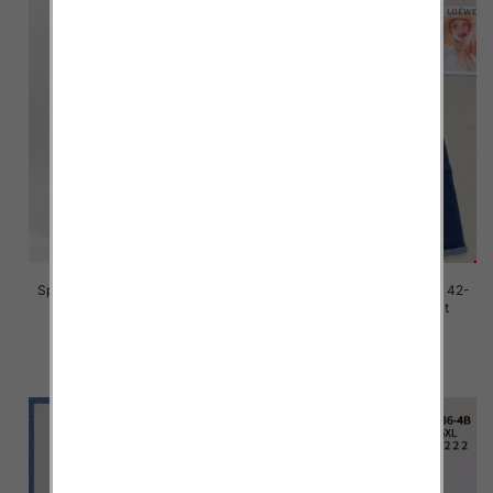
Spodnie damskie jeans Roz 42-
Spodnie damskie jeans Roz 42-
52, 1 Kolor Paczka 12 szt
52, 1 Kolor Paczka 12 szt
46.00 zł
45.00 zł
szczegóły
szczegóły