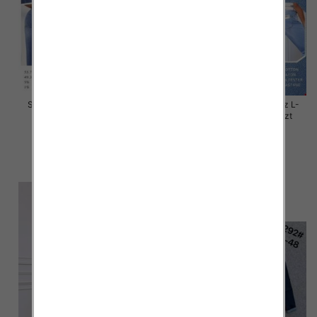
Spodnie damskie jeans Roz L-
Spodnie damskie jeans Roz L-
5XL, 1 Kolor Paczka 12 szt
4XL, 1 Kolor Paczka 12 szt
44.00 zł
44.00 zł
szczegóły
szczegóły