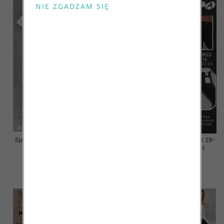
Spodnie damskie jeansy Roz 30-
Spodnie damskie jeansy Roz 29-
38, 1 Kolor Paczka 10 szt
38, 1 Kolor Paczka 10 szt
68.00 zł
55.00 zł
szczegóły
szczegóły