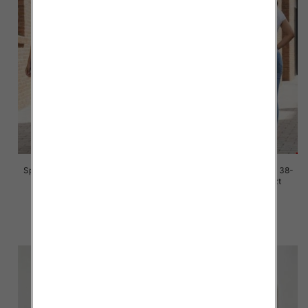
Spodnie damskie jeans Roz 38-
Spodnie damskie jeans Roz 38-
48, 1 Kolor Paczka 10 szt
48, 1 Kolor Paczka 12 szt
42.00 zł
42.00 zł
szczegóły
szczegóły