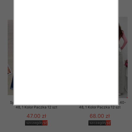
47.00 zł
47.00 zł
szczegóły
szczegóły
Spodnie damskie jeans Roz 38-
Spodnie damskie jeans Roz 40-
48, 1 Kolor Paczka 12 szt
48, 1 Kolor Paczka 12 szt
47.00 zł
68.00 zł
szczegóły
szczegóły