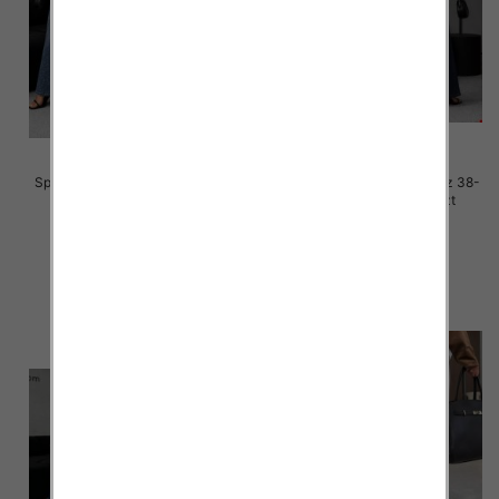
Spodnie damskie jeansy Roz 38-
Spodnie damskie jeansy Roz 38-
48, 1 Kolor Paczka 12 szt
48, 1 Kolor Paczka 12 szt
65.00 zł
65.00 zł
szczegóły
szczegóły