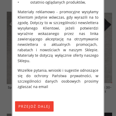
• ostatnio oglądanych produktów,
szczegóły
szczegóły
Materiały reklamowo - promocyjne wysyłamy
Klientom jedynie wówczas, gdy wyrazili na to
zgodę. Dotyczy to w szczególności newslettera
wysyłanego Klientowi, jeżeli potwierdzi
wyraźnie wskazanego przez nas linka
zawierającego akceptację na otrzymywanie
newslettera o aktualnych promocjach,
rabatach i nowościach w naszym Sklepie.
Materiały te dotyczą wyłącznie oferty naszego
Sklepu.
Wszelkie pytania, wnioski i sugestie odnoszące
się do ochrony Państwa prywatności, w
szczególności danych osobowych prosimy
zgłaszać na email
Spodnie damskie jeansy Roz 30-
Spodnie damskie jeansy Roz 30-
38, 1 Kolor Paczka 10 szt
38, 1 Kolor Paczka 10 szt
68.00 zł
68.00 zł
szczegóły
szczegóły