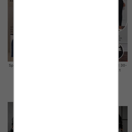
Spodnie damskie jeansy Roz 30-
Spodnie damskie jeansy Roz 30-
38, 1 Kolor Paczka 10 szt
38, 1 Kolor Paczka 10 szt
55.00 zł
48.00 zł
szczegóły
szczegóły