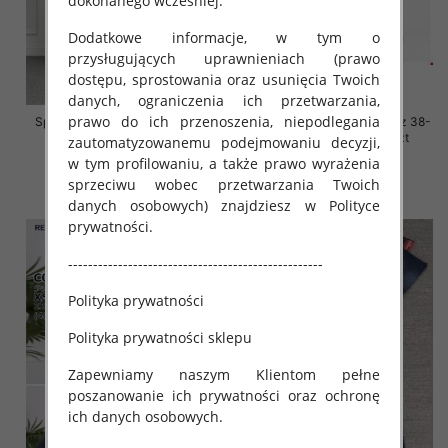
dokonanego wcześniej.
Dodatkowe informacje, w tym o
przysługujących uprawnieniach (prawo
dostępu, sprostowania oraz usunięcia Twoich
danych, ograniczenia ich przetwarzania,
prawo do ich przenoszenia, niepodlegania
Spodnie damskie jeansy Roz L-
Spodnie damskie jeansy Roz 38-
4XL, 1 Kolor Paczka 12 szt
48, 1 Kolor Paczka 12 szt
zautomatyzowanemu podejmowaniu decyzji,
w tym profilowaniu, a także prawo wyrażenia
54.00 zł
54.00 zł
sprzeciwu wobec przetwarzania Twoich
szczegóły
szczegóły
danych osobowych) znajdziesz w Polityce
prywatności.
---------------------------------------------------
Polityka prywatności
Polityka prywatności sklepu
Zapewniamy naszym Klientom pełne
poszanowanie ich prywatności oraz ochronę
ich danych osobowych.