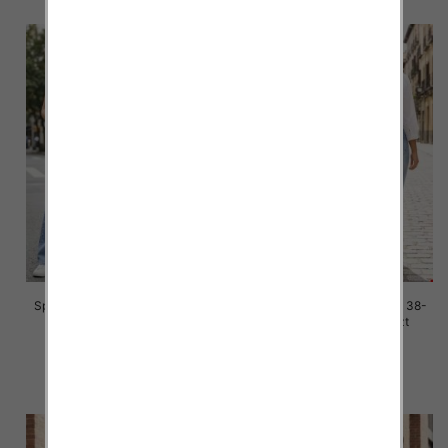
Spodnie damskie jeans Roz 38-
Spodnie damskie jeans Roz 38-
48, 1 Kolor Paczka 10 szt
48, 1 Kolor Paczka 10 szt
42.00 zł
42.00 zł
szczegóły
szczegóły