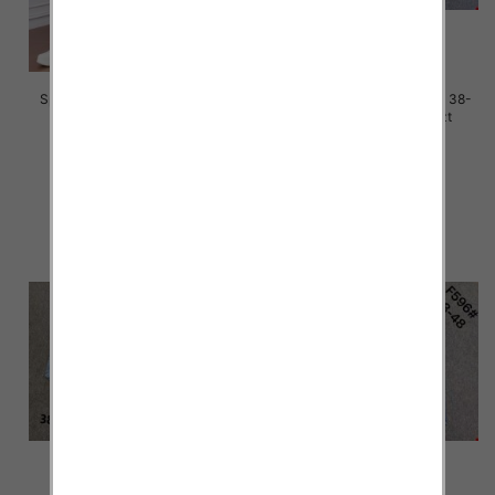
Spodnie damskie jeans Roz M-
Spodnie damskie jeans Roz 38-
4XL, 1 Kolor Paczka 12 szt
48, 1 Kolor Paczka 12 szt
50.00 zł
50.00 zł
szczegóły
szczegóły