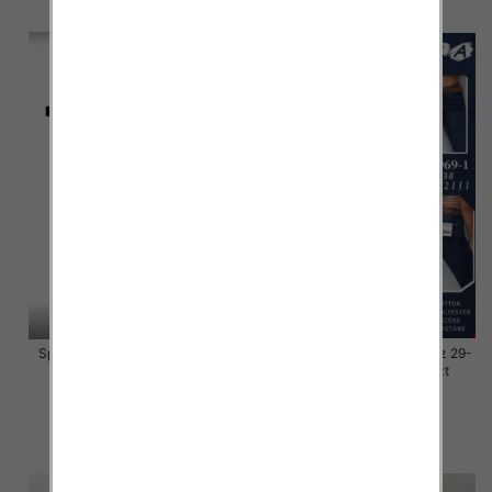
szczegóły
szczegóły
Spodnie damskie jeansy Roz L-
Spodnie damskie jeansy Roz 29-
4XL, 1 Kolor Paczka 10 szt
38, 1 Kolor Paczka 10 szt
46.00 zł
54.00 zł
szczegóły
szczegóły