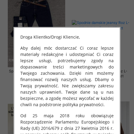
Droga Klientko/Drogi Kliencie,
Aby dalej móc dostarczać Ci coraz lepsze
materiały redakcyjne i udostępniać Ci coraz
lepsze usługi, potrzebujemy zgody na
dopasowanie treści marketingowych do
Spodnie damskie jeansy Roz 30-
Spodnie damskie jeansy Roz L-
Twojego zachowania. Dzięki nim możemy
38, 1 Kolor Paczka 10 szt
4XL, 1 Kolor Paczka 12 szt
finansować rozwój naszych usług. Dbamy o
57.00 zł
54.00 zł
Twoją prywatność. Nie zwiększamy zakresu
naszych uprawnień. Twoje dane są u nas
szczegóły
szczegóły
bezpieczne, a zgodę możesz wycofać w każdej
chwili na podstronie polityka prywatności.
Od 25 maja 2018 roku obowiązuje
Rozporządzenie Parlamentu Europejskiego i
Rady (UE) 2016/679 z dnia 27 kwietnia 2016 r.