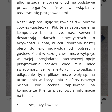
Spodnie damskie jeansy Roz 30-
Spodnie damskie jeansy Roz 30-
albo na żądanie uprawnionych na podstawie
38, 1 Kolor Paczka 10 szt
38, 1 Kolor Paczka 10 szt
prawa organów państwa w związku z
68.00 zł
68.00 zł
toczącymi się postępowaniami.
szczegóły
szczegóły
Nasz Sklep posługuje się również tzw. plikami
cookies (ciasteczka). Pliki te są zapisywane na
komputerze Klienta przez nasz serwer i
dostarczają danych statystycznych o
aktywności Klienta, w celu dobrania naszej
oferty do jego indywidualnych potrzeb i
gustów. Klient w każdej chwili może wyłączyć
w swojej przeglądarce internetowej opcję
przyjmowania cookies, choć musi mieć
świadomość, że w niektórych przypadkach
odłączenie tych plików może wpłynąć na
utrudnienia w korzystaniu z oferty naszego
Sklepu. Pliki cookies zapisywane na
komputerze Klienta przechowują informacje
na temat:
Spodnie damskie jeansy Roz 30-
Spodnie damskie jeansy Roz 30-
38, 1 Kolor Paczka 10 szt
38, 1 Kolor Paczka 10 szt
• sesji Użytkownika,
68.00 zł
68.00 zł