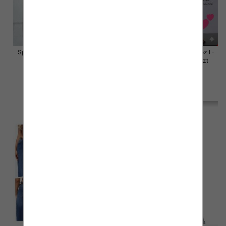
Spodnie damskie jeansy Roz L-
Spodnie damskie jeansy Roz L-
4XL, 1 Kolor Paczka 12 szt
4XL, 1 Kolor Paczka 12 szt
50.00 zł
50.00 zł
szczegóły
szczegóły