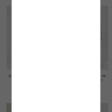
Spodnie damskie jeans Roz 38-
Spodnie damskie jeans Roz 38-
48, 1 Kolor Paczka 12 szt
48, 1 Kolor Paczka 12 szt
45.00 zł
45.00 zł
szczegóły
szczegóły