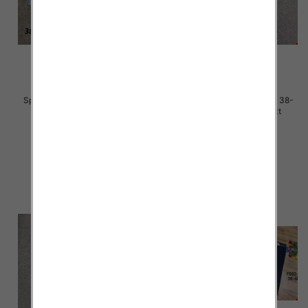
Spodnie damskie jeans Roz 38-
Spodnie damskie jeans Roz 38-
48, 1 Kolor Paczka 12 szt
48, 1 Kolor Paczka 12 szt
50.00 zł
48.00 zł
szczegóły
szczegóły