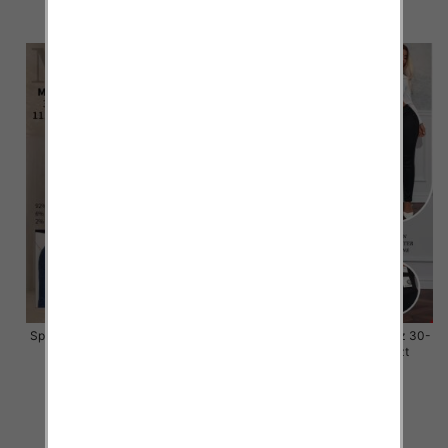
szczegóły
szczegóły
Spodnie damskie jeansy Roz 30-
Spodnie damskie jeansy Roz 30-
38, 1 Kolor Paczka 10 szt
38, 1 Kolor Paczka 10 szt
55.00 zł
48.00 zł
szczegóły
szczegóły