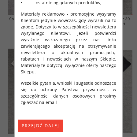
• ostatnio oglądanych produktów,
Materiały reklamowo - promocyjne wysyłamy
Spodnie damskie jeansy Roz 30-
Spodnie damskie jeansy Roz 30-
Klientom jedynie wówczas, gdy wyrazili na to
38, 1 Kolor Paczka 10 szt
38, 1 Kolor Paczka 10 szt
zgodę. Dotyczy to w szczególności newslettera
68.00 zł
68.00 zł
wysyłanego Klientowi, jeżeli potwierdzi
wyraźnie wskazanego przez nas linka
szczegóły
szczegóły
zawierającego akceptację na otrzymywanie
newslettera o aktualnych promocjach,
rabatach i nowościach w naszym Sklepie.
Materiały te dotyczą wyłącznie oferty naszego
Sklepu.
Wszelkie pytania, wnioski i sugestie odnoszące
się do ochrony Państwa prywatności, w
szczególności danych osobowych prosimy
zgłaszać na email