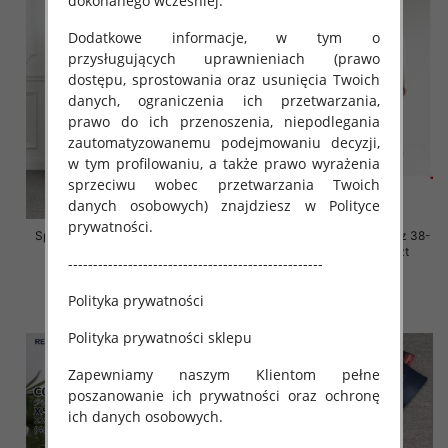
dokonanego wcześniej.
Dodatkowe informacje, w tym o
przysługujących uprawnieniach (prawo
dostępu, sprostowania oraz usunięcia Twoich
danych, ograniczenia ich przetwarzania,
prawo do ich przenoszenia, niepodlegania
zautomatyzowanemu podejmowaniu decyzji,
w tym profilowaniu, a także prawo wyrażenia
sprzeciwu wobec przetwarzania Twoich
danych osobowych) znajdziesz w Polityce
prywatności.
Spodnie damskie jeansy Roz L-
Spodnie damskie jeansy Roz 38-
4XL, 1 Kolor Paczka 12 szt
48, 1 Kolor Paczka 12 szt
---------------------------------------------------
54.00 zł
54.00 zł
Polityka prywatności
szczegóły
szczegóły
Polityka prywatności sklepu
Zapewniamy naszym Klientom pełne
poszanowanie ich prywatności oraz ochronę
ich danych osobowych.