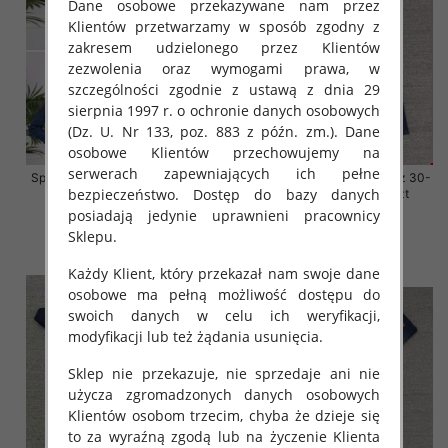
Dane osobowe przekazywane nam przez
Klientów przetwarzamy w sposób zgodny z
zakresem udzielonego przez Klientów
zezwolenia oraz wymogami prawa, w
szczególności zgodnie z ustawą z dnia 29
sierpnia 1997 r. o ochronie danych osobowych
(Dz. U. Nr 133, poz. 883 z późn. zm.). Dane
osobowe Klientów przechowujemy na
serwerach zapewniających ich pełne
Spodnie damskie jeansy Roz 38-
Spodnie damskie jeansy Roz 30-
bezpieczeństwo. Dostęp do bazy danych
48, 1 Kolor Paczka 12 szt
38, 1 Kolor Paczka 10 szt
posiadają jedynie uprawnieni pracownicy
54.00 zł
68.00 zł
Sklepu.
szczegóły
szczegóły
Każdy Klient, który przekazał nam swoje dane
osobowe ma pełną możliwość dostępu do
swoich danych w celu ich weryfikacji,
modyfikacji lub też żądania usunięcia.
Sklep nie przekazuje, nie sprzedaje ani nie
użycza zgromadzonych danych osobowych
Klientów osobom trzecim, chyba że dzieje się
to za wyraźną zgodą lub na życzenie Klienta