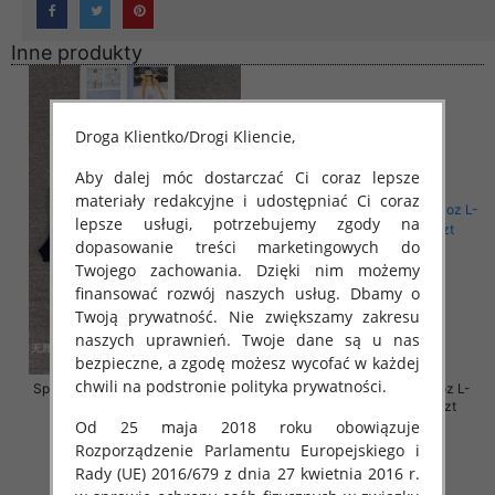
Inne produkty
Droga Klientko/Drogi Kliencie,
Aby dalej móc dostarczać Ci coraz lepsze
materiały redakcyjne i udostępniać Ci coraz
lepsze usługi, potrzebujemy zgody na
dopasowanie treści marketingowych do
Twojego zachowania. Dzięki nim możemy
finansować rozwój naszych usług. Dbamy o
Twoją prywatność. Nie zwiększamy zakresu
naszych uprawnień. Twoje dane są u nas
bezpieczne, a zgodę możesz wycofać w każdej
chwili na podstronie polityka prywatności.
Spodnie damskie jeansy Roz 30-
Spodnie damskie jeansy Roz L-
38, 1 Kolor Paczka 10 szt
4XL, 1 Kolor Paczka 12 szt
Od 25 maja 2018 roku obowiązuje
57.00 zł
54.00 zł
Rozporządzenie Parlamentu Europejskiego i
szczegóły
szczegóły
Rady (UE) 2016/679 z dnia 27 kwietnia 2016 r.