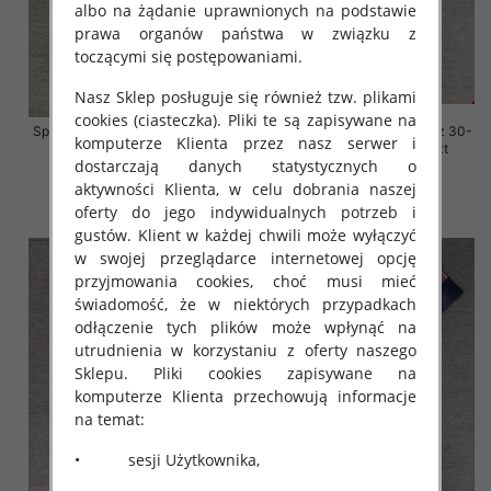
albo na żądanie uprawnionych na podstawie
prawa organów państwa w związku z
toczącymi się postępowaniami.
Nasz Sklep posługuje się również tzw. plikami
cookies (ciasteczka). Pliki te są zapisywane na
Spodnie damskie jeansy Roz 30-
Spodnie damskie jeansy Roz 30-
komputerze Klienta przez nasz serwer i
38, 1 Kolor Paczka 10 szt
38, 1 Kolor Paczka 10 szt
dostarczają danych statystycznych o
68.00 zł
68.00 zł
aktywności Klienta, w celu dobrania naszej
szczegóły
szczegóły
oferty do jego indywidualnych potrzeb i
gustów. Klient w każdej chwili może wyłączyć
w swojej przeglądarce internetowej opcję
przyjmowania cookies, choć musi mieć
świadomość, że w niektórych przypadkach
odłączenie tych plików może wpłynąć na
utrudnienia w korzystaniu z oferty naszego
Sklepu. Pliki cookies zapisywane na
komputerze Klienta przechowują informacje
na temat:
• sesji Użytkownika,