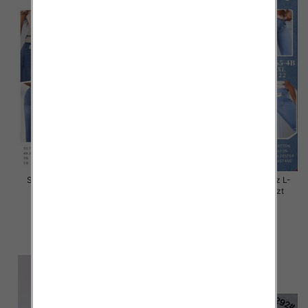
Spodnie damskie jeans Roz L-
Spodnie damskie jeans Roz L-
5XL, 1 Kolor Paczka 12 szt
4XL, 1 Kolor Paczka 12 szt
44.00 zł
44.00 zł
szczegóły
szczegóły