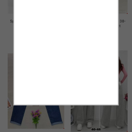
Spodnie damskie jeans Roz 38-
Spodnie damskie jeans Roz 38-
48, 1 Kolor Paczka 12 szt
48, 1 Kolor Paczka 12 szt
47.00 zł
47.00 zł
szczegóły
szczegóły