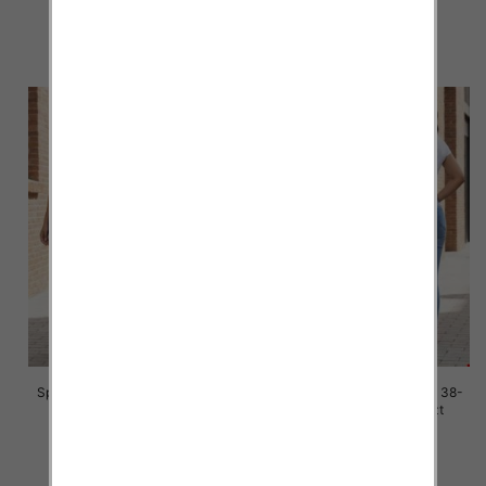
42.00 zł
42.00 zł
szczegóły
szczegóły
Spodnie damskie jeans Roz 38-
Spodnie damskie jeans Roz 38-
48, 1 Kolor Paczka 10 szt
48, 1 Kolor Paczka 12 szt
42.00 zł
42.00 zł
szczegóły
szczegóły