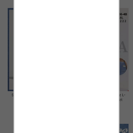
Spodnie damskie jeans Roz L-
Spodnie damskie jeans Roz L-
4XL, 1 Kolor Paczka 12 szt
5XL, 1 Kolor Paczka 12 szt
44.00 zł
44.00 zł
szczegóły
szczegóły