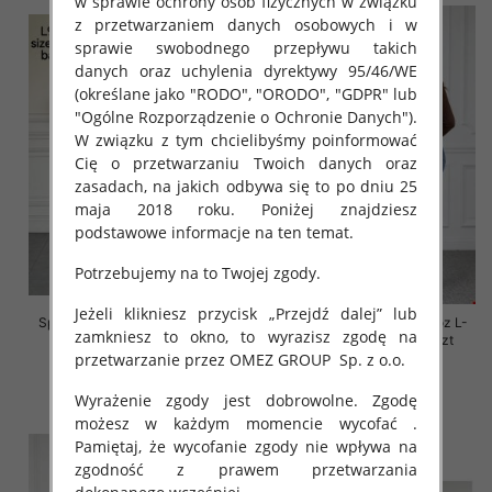
w sprawie ochrony osób fizycznych w związku
z przetwarzaniem danych osobowych i w
sprawie swobodnego przepływu takich
danych oraz uchylenia dyrektywy 95/46/WE
(określane jako "RODO", "ORODO", "GDPR" lub
"Ogólne Rozporządzenie o Ochronie Danych").
W związku z tym chcielibyśmy poinformować
Cię o przetwarzaniu Twoich danych oraz
zasadach, na jakich odbywa się to po dniu 25
maja 2018 roku. Poniżej znajdziesz
podstawowe informacje na ten temat.
Potrzebujemy na to Twojej zgody.
Jeżeli klikniesz przycisk „Przejdź dalej” lub
Spodnie damskie jeansy Roz L-
Spodnie damskie jeansy Roz L-
zamkniesz to okno, to wyrazisz zgodę na
4XL, 1 Kolor Paczka 12 szt
4XL, 1 Kolor Paczka 12 szt
przetwarzanie przez OMEZ GROUP
Sp. z o.o.
54.00 zł
54.00 zł
Wyrażenie zgody jest dobrowolne. Zgodę
szczegóły
szczegóły
możesz w każdym momencie wycofać .
Pamiętaj, że wycofanie zgody nie wpływa na
zgodność z prawem przetwarzania