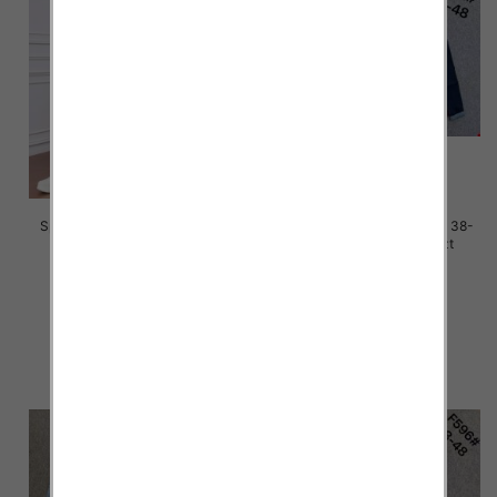
Spodnie damskie jeans Roz M-
Spodnie damskie jeans Roz 38-
4XL, 1 Kolor Paczka 12 szt
48, 1 Kolor Paczka 12 szt
50.00 zł
50.00 zł
szczegóły
szczegóły