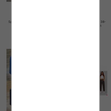
Spodnie damskie jeans Roz 38-
Spodnie damskie jeans Roz 38-
48, 1 Kolor Paczka 12 szt
48, 1 Kolor Paczka 12 szt
48.00 zł
47.00 zł
szczegóły
szczegóły