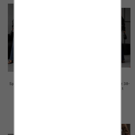
Spodnie damskie jeansy Roz 38-
Spodnie damskie jeansy Roz 38-
48, 1 Kolor Paczka 12 szt
48, 1 Kolor Paczka 12 szt
65.00 zł
65.00 zł
szczegóły
szczegóły