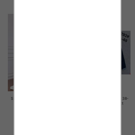
szczegóły
szczegóły
Spodnie damskie jeans Roz M-
Spodnie damskie jeans Roz 38-
4XL, 1 Kolor Paczka 12 szt
48, 1 Kolor Paczka 12 szt
50.00 zł
50.00 zł
szczegóły
szczegóły