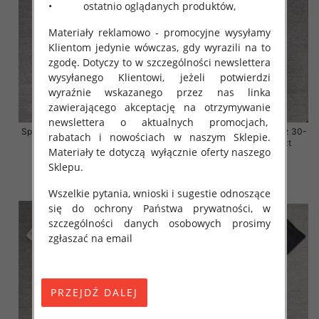
• ostatnio oglądanych produktów,
Materiały reklamowo - promocyjne wysyłamy
Klientom jedynie wówczas, gdy wyrazili na to
zgodę. Dotyczy to w szczególności newslettera
wysyłanego Klientowi, jeżeli potwierdzi
wyraźnie wskazanego przez nas linka
zawierającego akceptację na otrzymywanie
newslettera o aktualnych promocjach,
Spodnie damskie jeansy Roz 30-
Spodnie damskie jeansy Roz 30-
rabatach i nowościach w naszym Sklepie.
38, 1 Kolor Paczka 10 szt
38, 1 Kolor Paczka 10 szt
Materiały te dotyczą wyłącznie oferty naszego
68.00 zł
68.00 zł
Sklepu.
szczegóły
szczegóły
Wszelkie pytania, wnioski i sugestie odnoszące
się do ochrony Państwa prywatności, w
szczególności danych osobowych prosimy
zgłaszać na email