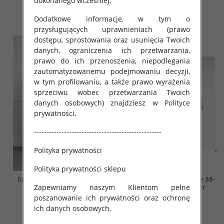
dokonanego wcześniej.
54.00 zł
54.00 zł
Dodatkowe informacje, w tym o
szczegóły
szczegóły
przysługujących uprawnieniach (prawo
dostępu, sprostowania oraz usunięcia Twoich
danych, ograniczenia ich przetwarzania,
prawo do ich przenoszenia, niepodlegania
zautomatyzowanemu podejmowaniu decyzji,
w tym profilowaniu, a także prawo wyrażenia
sprzeciwu wobec przetwarzania Twoich
danych osobowych) znajdziesz w Polityce
prywatności.
---------------------------------------------------
Polityka prywatności
Polityka prywatności sklepu
Spodnie damskie jeansy Roz L-
Spodnie damskie jeansy Roz 38-
Zapewniamy naszym Klientom pełne
4XL, 1 Kolor Paczka 12 szt
48, 1 Kolor Paczka 12 szt
poszanowanie ich prywatności oraz ochronę
54.00 zł
54.00 zł
ich danych osobowych.
szczegóły
szczegóły