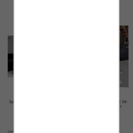
szczegóły
szczegóły
Spodnie damskie jeansy Roz 38-
Spodnie damskie jeansy Roz 38-
48, 1 Kolor Paczka 10 szt
48, 1 Kolor Paczka 10 szt
57.00 zł
52.00 zł
szczegóły
szczegóły