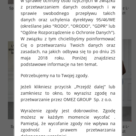
w sprawie ochrony osób fizycznych w związku
z przetwarzaniem danych osobowych i w
Spodnie damskie jeansy Roz 30-
Spodnie damskie jeansy Roz L-
sprawie swobodnego przepływu takich
38, 1 Kolor Paczka 10 szt
4XL, 1 Kolor Paczka 12 szt
danych oraz uchylenia dyrektywy 95/46/WE
57.00 zł
54.00 zł
(określane jako "RODO", "ORODO", "GDPR" lub
szczegóły
szczegóły
"Ogólne Rozporządzenie o Ochronie Danych").
W związku z tym chcielibyśmy poinformować
Cię o przetwarzaniu Twoich danych oraz
zasadach, na jakich odbywa się to po dniu 25
maja 2018 roku. Poniżej znajdziesz
podstawowe informacje na ten temat.
Potrzebujemy na to Twojej zgody.
Jeżeli klikniesz przycisk „Przejdź dalej” lub
zamkniesz to okno, to wyrazisz zgodę na
przetwarzanie przez OMEZ GROUP
Sp. z o.o.
Wyrażenie zgody jest dobrowolne. Zgodę
możesz w każdym momencie wycofać .
Pamiętaj, że wycofanie zgody nie wpływa na
Spodnie damskie jeansy Roz L-
Spodnie damskie jeansy Roz L-
zgodność z prawem przetwarzania
4XL, 1 Kolor Paczka 12 szt
4XL, 1 Kolor Paczka 12 szt