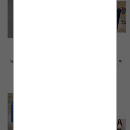
Spodnie damskie jeans Roz 38-
Spodnie damskie jeans Roz 38-
48, 1 Kolor Paczka 12 szt
48, 1 Kolor Paczka 12 szt
48.00 zł
47.00 zł
szczegóły
szczegóły