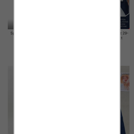
Spodnie damskie jeansy Roz L-
Spodnie damskie jeansy Roz 29-
4XL, 1 Kolor Paczka 10 szt
38, 1 Kolor Paczka 10 szt
46.00 zł
54.00 zł
szczegóły
szczegóły