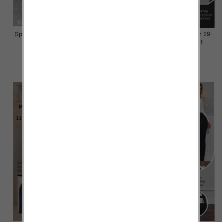
Spodnie damskie jeansy Roz 30-
Spodnie damskie jeansy Roz 29-
38, 1 Kolor Paczka 10 szt
38, 1 Kolor Paczka 10 szt
68.00 zł
55.00 zł
szczegóły
szczegóły