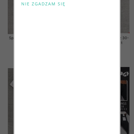
Spodnie damskie jeansy Roz 30-
Spodnie damskie jeansy Roz 30-
38, 1 Kolor Paczka 10 szt
38, 1 Kolor Paczka 10 szt
68.00 zł
68.00 zł
szczegóły
szczegóły