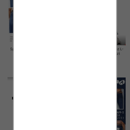
Spodnie damskie jeansy Roz L-
Spodnie damskie jeansy Roz L-
4XL, 1 Kolor Paczka 10 szt
4XL, 1 Kolor Paczka 10 szt
55.00 zł
46.00 zł
szczegóły
szczegóły