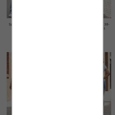
Spodnie damskie jeans Roz 38-
Spodnie damskie jeans Roz 38-
48, 1 Kolor Paczka 10 szt
48, 1 Kolor Paczka 10 szt
42.00 zł
42.00 zł
szczegóły
szczegóły