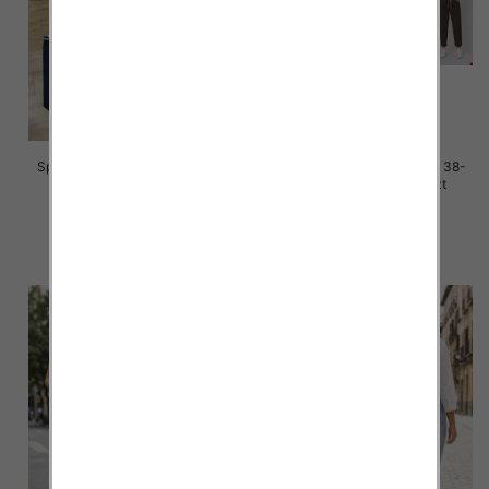
Spodnie damskie jeans Roz 38-
Spodnie damskie jeans Roz 38-
48, 1 Kolor Paczka 12 szt
48, 1 Kolor Paczka 12 szt
47.00 zł
50.00 zł
szczegóły
szczegóły