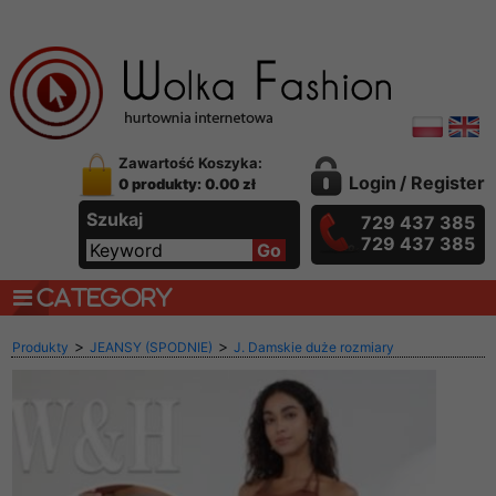
Zawartość Koszyka:
Login
/
Register
0 produkty: 0.00 zł
Szukaj
729 437 385
729 437 385
CATEGORY
>
>
Produkty
JEANSY (SPODNIE)
J. Damskie duże rozmiary