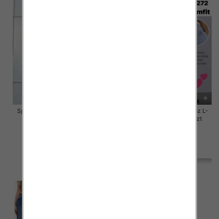
Spodnie damskie jeansy Roz L-
Spodnie damskie jeansy Roz L-
4XL, 1 Kolor Paczka 12 szt
4XL, 1 Kolor Paczka 12 szt
50.00 zł
50.00 zł
szczegóły
szczegóły