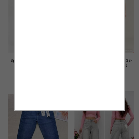
Spodnie damskie jeans Roz 38-
Spodnie damskie jeans Roz 38-
48, 1 Kolor Paczka 12 szt
48, 1 Kolor Paczka 12 szt
47.00 zł
47.00 zł
szczegóły
szczegóły