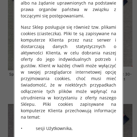
albo na żądanie uprawnionych na podstawie
prawa organów państwa w związku z
toczącymi się postępowaniami.
Nasz Sklep posługuje się również tzw. plikami
cookies (ciasteczka). Pliki te są zapisywane na
komputerze Klienta przez nasz serwer i
dostarczają danych statystycznych o
aktywności Klienta, w celu dobrania naszej
oferty do jego indywidualnych potrzeb i
gustów. Klient w każdej chwili może wyłączyć
w swojej przeglądarce internetowej opcję
Spodnie damskie jeansy Roz 30-
Spodnie damskie jeansy Roz 30-
przyjmowania cookies, choć musi mieć
38, 1 Kolor Paczka 10 szt
38, 1 Kolor Paczka 10 szt
świadomość, że w niektórych przypadkach
68.00 zł
68.00 zł
odłączenie tych plików może wpłynąć na
szczegóły
szczegóły
utrudnienia w korzystaniu z oferty naszego
Sklepu. Pliki cookies zapisywane na
komputerze Klienta przechowują informacje
na temat:
• sesji Użytkownika,