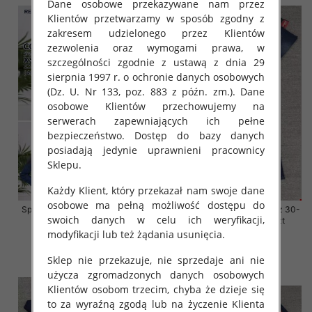
Dane osobowe przekazywane nam przez
Klientów przetwarzamy w sposób zgodny z
zakresem udzielonego przez Klientów
zezwolenia oraz wymogami prawa, w
szczególności zgodnie z ustawą z dnia 29
sierpnia 1997 r. o ochronie danych osobowych
(Dz. U. Nr 133, poz. 883 z późn. zm.). Dane
osobowe Klientów przechowujemy na
serwerach zapewniających ich pełne
bezpieczeństwo. Dostęp do bazy danych
posiadają jedynie uprawnieni pracownicy
Sklepu.
Każdy Klient, który przekazał nam swoje dane
osobowe ma pełną możliwość dostępu do
Spodnie damskie jeansy Roz 38-
Spodnie damskie jeansy Roz 30-
swoich danych w celu ich weryfikacji,
48, 1 Kolor Paczka 12 szt
38, 1 Kolor Paczka 10 szt
modyfikacji lub też żądania usunięcia.
54.00 zł
68.00 zł
szczegóły
szczegóły
Sklep nie przekazuje, nie sprzedaje ani nie
użycza zgromadzonych danych osobowych
Klientów osobom trzecim, chyba że dzieje się
to za wyraźną zgodą lub na życzenie Klienta