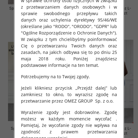
w sprawie ochrony osób fizycznych w związku
z przetwarzaniem danych osobowych i w
Spodnie damskie jeansy Roz 30-
Spodnie damskie jeansy Roz L-
sprawie swobodnego przepływu takich
38, 1 Kolor Paczka 10 szt
4XL, 1 Kolor Paczka 12 szt
danych oraz uchylenia dyrektywy 95/46/WE
57.00 zł
54.00 zł
(określane jako "RODO", "ORODO", "GDPR" lub
szczegóły
szczegóły
"Ogólne Rozporządzenie o Ochronie Danych").
W związku z tym chcielibyśmy poinformować
Cię o przetwarzaniu Twoich danych oraz
zasadach, na jakich odbywa się to po dniu 25
maja 2018 roku. Poniżej znajdziesz
podstawowe informacje na ten temat.
Potrzebujemy na to Twojej zgody.
Jeżeli klikniesz przycisk „Przejdź dalej” lub
zamkniesz to okno, to wyrazisz zgodę na
przetwarzanie przez OMEZ GROUP
Sp. z o.o.
Wyrażenie zgody jest dobrowolne. Zgodę
możesz w każdym momencie wycofać .
Pamiętaj, że wycofanie zgody nie wpływa na
Spodnie damskie jeansy Roz L-
Spodnie damskie jeansy Roz L-
zgodność z prawem przetwarzania
4XL, 1 Kolor Paczka 12 szt
4XL, 1 Kolor Paczka 12 szt