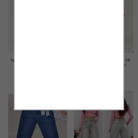
Spodnie damskie jeans Roz 38-
Spodnie damskie jeans Roz 38-
48, 1 Kolor Paczka 12 szt
48, 1 Kolor Paczka 12 szt
47.00 zł
47.00 zł
szczegóły
szczegóły