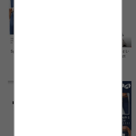
Spodnie damskie jeansy Roz L-
Spodnie damskie jeansy Roz L-
4XL, 1 Kolor Paczka 10 szt
4XL, 1 Kolor Paczka 10 szt
55.00 zł
46.00 zł
szczegóły
szczegóły