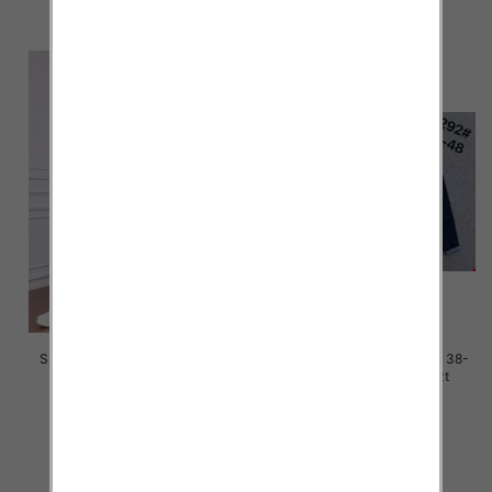
szczegóły
szczegóły
Spodnie damskie jeans Roz M-
Spodnie damskie jeans Roz 38-
4XL, 1 Kolor Paczka 12 szt
48, 1 Kolor Paczka 12 szt
50.00 zł
50.00 zł
szczegóły
szczegóły