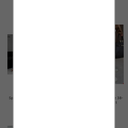
szczegóły
szczegóły
Spodnie damskie jeansy Roz 38-
Spodnie damskie jeansy Roz 38-
48, 1 Kolor Paczka 10 szt
48, 1 Kolor Paczka 10 szt
57.00 zł
52.00 zł
szczegóły
szczegóły