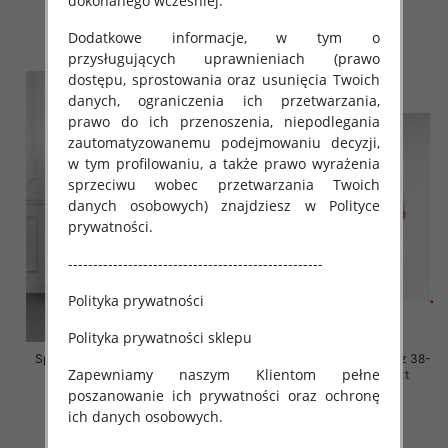
dokonanego wcześniej.
54.00 zł
54.00 zł
Dodatkowe informacje, w tym o
szczegóły
szczegóły
przysługujących uprawnieniach (prawo
dostępu, sprostowania oraz usunięcia Twoich
danych, ograniczenia ich przetwarzania,
prawo do ich przenoszenia, niepodlegania
zautomatyzowanemu podejmowaniu decyzji,
w tym profilowaniu, a także prawo wyrażenia
sprzeciwu wobec przetwarzania Twoich
danych osobowych) znajdziesz w Polityce
prywatności.
---------------------------------------------------
Polityka prywatności
Polityka prywatności sklepu
Spodnie damskie jeansy Roz L-
Spodnie damskie jeansy Roz 38-
Zapewniamy naszym Klientom pełne
4XL, 1 Kolor Paczka 12 szt
48, 1 Kolor Paczka 12 szt
poszanowanie ich prywatności oraz ochronę
54.00 zł
54.00 zł
ich danych osobowych.
szczegóły
szczegóły