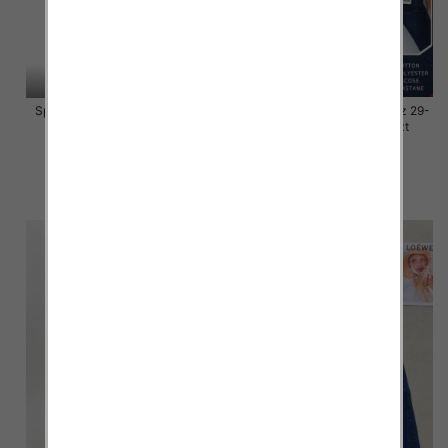
Spodnie damskie jeansy Roz L-
Spodnie damskie jeansy Roz 29-
4XL, 1 Kolor Paczka 10 szt
38, 1 Kolor Paczka 10 szt
46.00 zł
54.00 zł
szczegóły
szczegóły