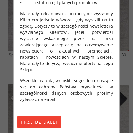
• ostatnio oglądanych produktów,
Materiały reklamowo - promocyjne wysyłamy
Klientom jedynie wówczas, gdy wyrazili na to
zgodę. Dotyczy to w szczególności newslettera
wysyłanego Klientowi, jeżeli potwierdzi
wyraźnie wskazanego przez nas linka
zawierającego akceptację na otrzymywanie
newslettera o aktualnych promocjach,
Spodnie damskie jeansy Roz 30-
Spodnie damskie jeansy Roz 30-
rabatach i nowościach w naszym Sklepie.
38, 1 Kolor Paczka 10 szt
38, 1 Kolor Paczka 10 szt
Materiały te dotyczą wyłącznie oferty naszego
68.00 zł
68.00 zł
Sklepu.
szczegóły
szczegóły
Wszelkie pytania, wnioski i sugestie odnoszące
się do ochrony Państwa prywatności, w
szczególności danych osobowych prosimy
zgłaszać na email