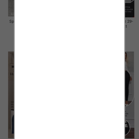
Spodnie damskie jeansy Roz 30-
Spodnie damskie jeansy Roz 29-
38, 1 Kolor Paczka 10 szt
38, 1 Kolor Paczka 10 szt
68.00 zł
55.00 zł
szczegóły
szczegóły