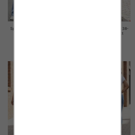
Spodnie damskie jeans Roz 38-
Spodnie damskie jeans Roz 38-
48, 1 Kolor Paczka 10 szt
48, 1 Kolor Paczka 10 szt
42.00 zł
42.00 zł
szczegóły
szczegóły