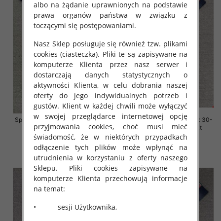
albo na żądanie uprawnionych na podstawie
prawa organów państwa w związku z
toczącymi się postępowaniami.
Nasz Sklep posługuje się również tzw. plikami
cookies (ciasteczka). Pliki te są zapisywane na
komputerze Klienta przez nasz serwer i
dostarczają danych statystycznych o
aktywności Klienta, w celu dobrania naszej
oferty do jego indywidualnych potrzeb i
gustów. Klient w każdej chwili może wyłączyć
w swojej przeglądarce internetowej opcję
Spodnie damskie jeansy Roz 30-
Spodnie damskie jeansy Roz 30-
przyjmowania cookies, choć musi mieć
38, 1 Kolor Paczka 10 szt
38, 1 Kolor Paczka 10 szt
świadomość, że w niektórych przypadkach
68.00 zł
68.00 zł
odłączenie tych plików może wpłynąć na
szczegóły
szczegóły
utrudnienia w korzystaniu z oferty naszego
Sklepu. Pliki cookies zapisywane na
komputerze Klienta przechowują informacje
na temat:
• sesji Użytkownika,