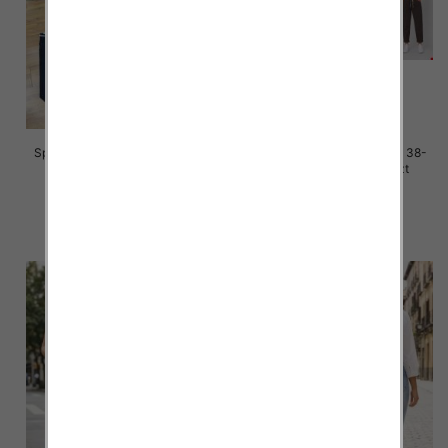
Spodnie damskie jeans Roz 38-
Spodnie damskie jeans Roz 38-
48, 1 Kolor Paczka 12 szt
48, 1 Kolor Paczka 12 szt
47.00 zł
50.00 zł
szczegóły
szczegóły