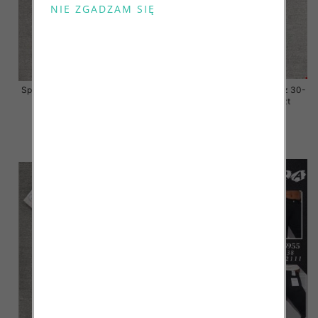
Spodnie damskie jeansy Roz 30-
Spodnie damskie jeansy Roz 30-
38, 1 Kolor Paczka 10 szt
38, 1 Kolor Paczka 10 szt
68.00 zł
68.00 zł
szczegóły
szczegóły