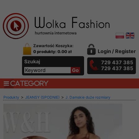
Zawartość Koszyka:
Login
/
Register
0 produkty: 0.00 zł
Szukaj
729 437 385
729 437 385
CATEGORY
>
>
Produkty
JEANSY (SPODNIE)
J. Damskie duże rozmiary