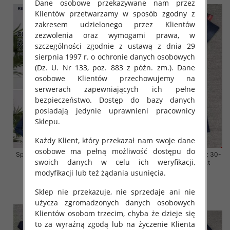
Dane osobowe przekazywane nam przez
Klientów przetwarzamy w sposób zgodny z
zakresem udzielonego przez Klientów
zezwolenia oraz wymogami prawa, w
szczególności zgodnie z ustawą z dnia 29
sierpnia 1997 r. o ochronie danych osobowych
(Dz. U. Nr 133, poz. 883 z późn. zm.). Dane
osobowe Klientów przechowujemy na
serwerach zapewniających ich pełne
bezpieczeństwo. Dostęp do bazy danych
posiadają jedynie uprawnieni pracownicy
Sklepu.
Każdy Klient, który przekazał nam swoje dane
osobowe ma pełną możliwość dostępu do
Spodnie damskie jeansy Roz 38-
Spodnie damskie jeansy Roz 30-
swoich danych w celu ich weryfikacji,
48, 1 Kolor Paczka 12 szt
38, 1 Kolor Paczka 10 szt
modyfikacji lub też żądania usunięcia.
54.00 zł
68.00 zł
szczegóły
szczegóły
Sklep nie przekazuje, nie sprzedaje ani nie
użycza zgromadzonych danych osobowych
Klientów osobom trzecim, chyba że dzieje się
to za wyraźną zgodą lub na życzenie Klienta