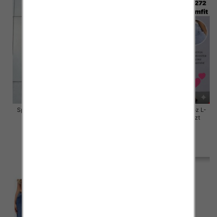
Spodnie damskie jeansy Roz L-
Spodnie damskie jeansy Roz L-
4XL, 1 Kolor Paczka 12 szt
4XL, 1 Kolor Paczka 12 szt
50.00 zł
50.00 zł
szczegóły
szczegóły