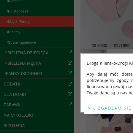
Komplet
szczegóły
Biustonosze
Majtki/Stringi
Piżamy
Stroje kąpielowe
BIELIZNA DZIECIĘCA
Droga Klientko/Drogi Kl
BIELIZNA MĘSKA
JEANSY (SPODNIE)
Aby dalej móc dostar
potrzebujemy zgody 
Inne produkty
DODATKI
finansować rozwój na
Twoje dane są u nas be
DLA DOMU
Bluzy damskie Roz
L-3XL. 1 kolor.
Od 25 maja 2018 roku
Paczka 10 szt
ZABAWKI
kwietnia 2016 r. w sp
54.00 zł
NA MIKOŁAJKI
swobodnego przepływu
szczegóły
"GDPR" lub "Ogólne R
BIŻUTERIA
przetwarzaniu Twoich