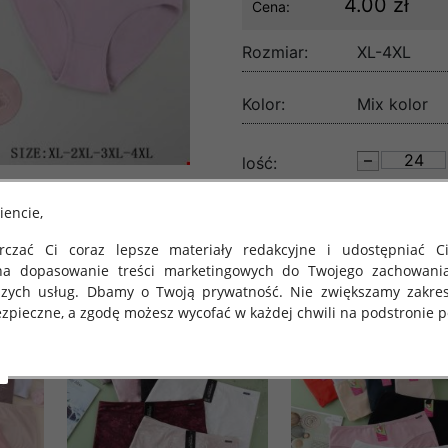
4.00 zł
Cena:
Rozmiar:
XL-4XL
Kolor:
Mix kolor
lość:
iencie,
czać Ci coraz lepsze materiały redakcyjne i udostępniać Ci
na dopasowanie treści marketingowych do Twojego zachowani
szych usług. Dbamy o Twoją prywatność. Nie zwiększamy zakre
zpieczne, a zgodę możesz wycofać w każdej chwili na podstronie po
 obowiązuje Rozporządzenie Parlamentu Europejskiego i Rady (U
rawie ochrony osób fizycznych w związku z przetwarzaniem danych
 takich danych oraz uchylenia dyrektywy 95/46/WE (określane 
ozporządzenie o Ochronie Danych"). W związku z tym chcielibyś
 danych oraz zasadach, na jakich odbywa się to po dniu 25 ma