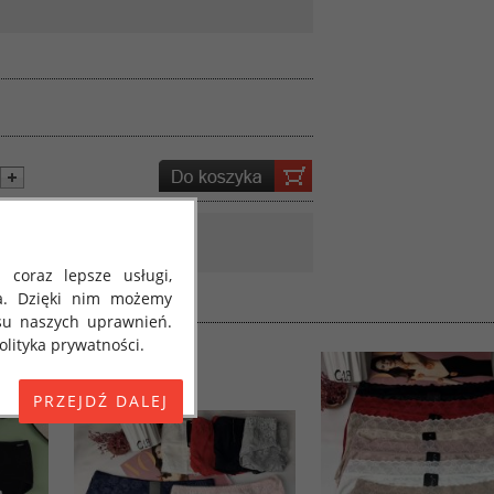
 coraz lepsze usługi,
a. Dzięki nim możemy
su naszych uprawnień.
lityka prywatności.
E) 2016/679 z dnia 27
 osobowych i w sprawie
jako "RODO", "ORODO",
my poinformować Cię o
ja 2018 roku. Poniżej