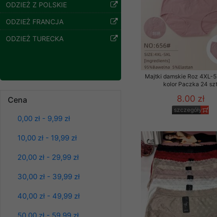
znajdziesz podstawowe
ODZIEŻ Z POLSKIE
Potrzebujemy na to Two
ODZIEŻ FRANCJA
ODZIEŻ TURECKA
Jeżeli klikniesz przyc
GROUP
Sp. z o.o.
Wyrażenie zgody jest 
wpływa na zgodność z 
Majtki damskie Roz 4XL-5
kolor Paczka 24 sz
Dodatkowe informacje,
8.00 zł
Cena
Twoich danych, ograni
szczegóły
podejmowaniu decyzji
0,00 zł - 9,99 zł
danych osobowych) znaj
Bluzy damskie Roz
L-3XL. 1 kolor.
10,00 zł - 19,99 zł
Paczka 10 szt
-------------------------------
39.00 zł
20,00 zł - 29,99 zł
Polityka prywatności
szczegóły
30,00 zł - 39,99 zł
Polityka prywatności s
40,00 zł - 49,99 zł
Zapewniamy naszym Kli
50,00 zł - 59,99 zł
Dane osobowe przekaz