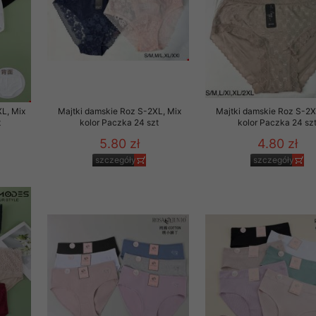
rzetwarzanie przez OMEZ
że wycofanie zgody nie
L, Mix
Majtki damskie Roz S-2XL, Mix
Majtki damskie Roz S-2X
t
kolor Paczka 24 szt
kolor Paczka 24 sz
towania oraz usunięcia
5.80 zł
4.80 zł
ania zautomatyzowanemu
szczegóły
szczegóły
 przetwarzania Twoich
ych osobowych.
sem udzielonego przez