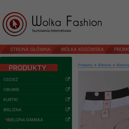
STRONA GŁÓWNA
WÓLKA KOSOWSKA
PROM
>
>
Produkty
Bielizna
Bielizn
PRODUKTY
ODZIEŻ
OBUWIE
KURTKI
Bluzy damskie Roz
BIELIZNA
L-3XL. 1 kolor.
Paczka 10 szt
BIELIZNA DAMSKA
54.00 zł