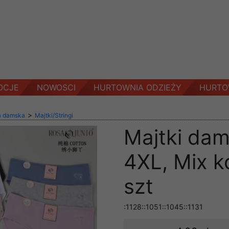
OCJE
NOWOSCI
HURTOWNIA ODZIEŻY
HURTO
>
a damska
Majtki/Stringi
Majtki dam
4XL, Mix k
szt
:1128::1051::1045::1131