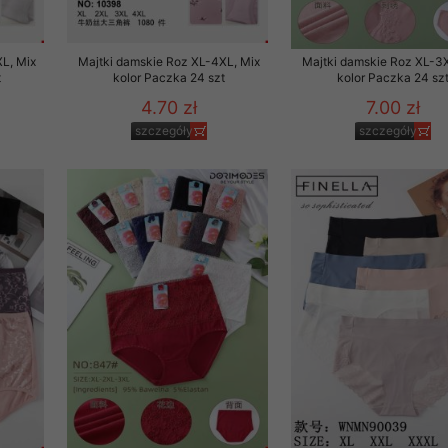
 promocyjne wysyłamy Klientom jedynie wówczas, gdy wyrazili na 
ttera wysyłanego Klientowi, jeżeli potwierdzi wyraźnie wskaz
L, Mix
Majtki damskie Roz XL-4XL, Mix
Majtki damskie Roz XL-3X
ację na otrzymywanie newslettera o aktualnych promocjach, ra
t
kolor Paczka 24 szt
kolor Paczka 24 sz
ały te dotyczą wyłącznie oferty naszego Sklepu.
4.70 zł
7.00 zł
oski i sugestie odnoszące się do ochrony Państwa prywatności, 
szczegóły
szczegóły
aszać na email