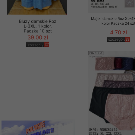
Materiały reklamowo -
szczególności newsle
Majtki damskie Roz XL-4X
zawierającego akcept
kolor Paczka 24 sz
naszym Sklepie. Materi
4.70 zł
Wszelkie pytania, wni
szczegóły
Bluzy damskie Roz
osobowych prosimy zgł
L-3XL. 1 kolor.
Paczka 10 szt
39.00 zł
szczegóły