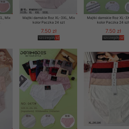
to zgodę. Dotyczy to w
anego przez nas linka
L, Mix
Majtki damskie Roz XL-3XL, Mix
Majtki damskie Roz XL-3X
batach i nowościach w
t
kolor Paczka 24 szt
kolor Paczka 24 sz
7.50 zł
7.50 zł
w szczególności danych
szczegóły
szczegóły