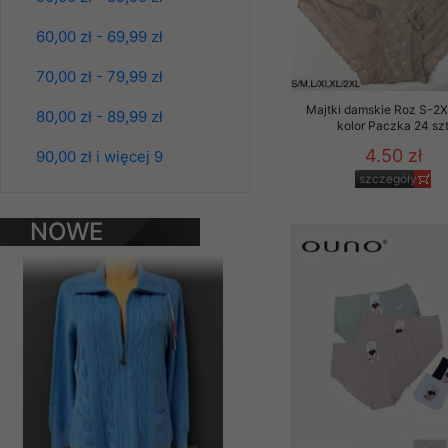
Klientów zezwolenia 
60,00 zł - 69,99 zł
ochronie danych osobo
serwerach zapewniają
70,00 zł - 79,99 zł
pracownicy Sklepu.
Majtki damskie Roz S-2X
80,00 zł - 89,99 zł
Każdy Klient, który p
kolor Paczka 24 sz
ich weryfikacji, modyfik
4.50 zł
90,00 zł i więcej 9
Sklep nie przekazuje,
szczegóły
chyba że dzieje się t
Bluzy damskie Roz
L-3XL. 1 kolor.
prawa organów państwa
NOWE
Paczka 10 szt
39.00 zł
PRODUKTY
Nasz Sklep posługuje si
przez nasz serwer i do
szczegóły
jego indywidualnych po
opcję przyjmowania co
może wpłynąć na utrud
Klienta przechowują in
• sesji Użytkownik
• ostatnio oglądany