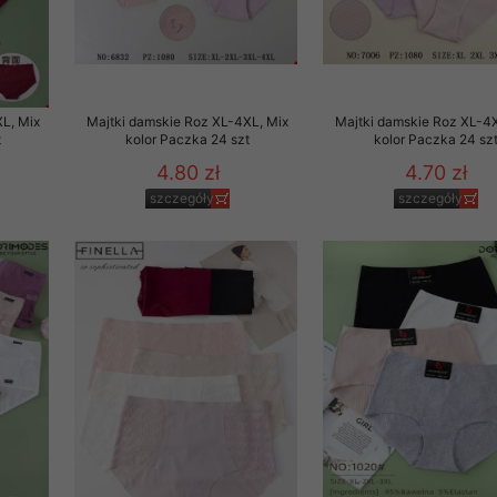
29 sierpnia 1997 r. o
entów przechowujemy na
ją jedynie uprawnieni
L, Mix
Majtki damskie Roz XL-4XL, Mix
Majtki damskie Roz XL-4X
o swoich danych w celu
t
kolor Paczka 24 szt
kolor Paczka 24 sz
4.80 zł
4.70 zł
ientów osobom trzecim,
szczegóły
szczegóły
awnionych na podstawie
ne na komputerze Klienta
brania naszej oferty do
zeglądarce internetowej
odłączenie tych plików
pisywane na komputerze