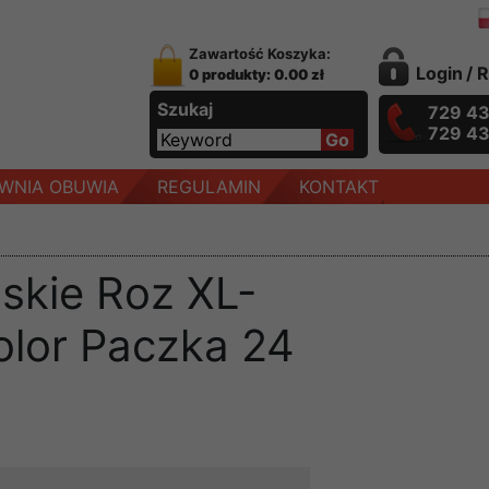
Zawartość Koszyka:
Login
/
R
0 produkty: 0.00 zł
Szukaj
729 4
729 4
WNIA OBUWIA
REGULAMIN
KONTAKT
skie Roz XL-
olor Paczka 24