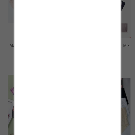
Majtki damskie Roz XL-3XL, Mix
Majtki damskie Roz XL-3XL, Mix
kolor Paczka 24 szt
kolor Paczka 24 szt
6.00 zł
5.00 zł
szczegóły
szczegóły