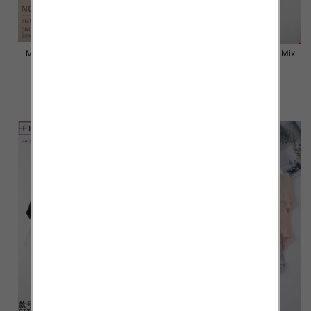
Majtki damskie Roz L-2XL, Mix
Majtki damskie Roz L-2XL, Mix
kolor Paczka 24 szt
kolor Paczka 24 szt
6.50 zł
6.80 zł
szczegóły
szczegóły