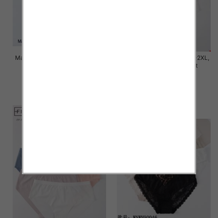
Majtki damskie Roz M/L-XL-2XL,
Majtki damskie Roz M/L-XL-2XL,
Mix kolor Paczka 24 szt
Mix kolor Paczka 24 szt
6.00 zł
6.00 zł
szczegóły
szczegóły