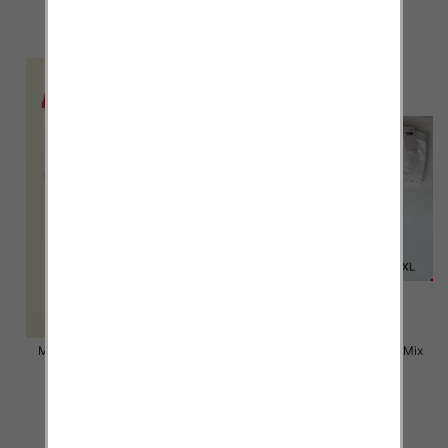
9.00 zł
6.50 zł
szczegóły
szczegóły
Majtki damskie Roz M-XL, Mix
Majtki damskie Roz M-XL, Mix
kolor Paczka 24 szt
kolor Paczka 24 szt
6.50 zł
4.50 zł
szczegóły
szczegóły