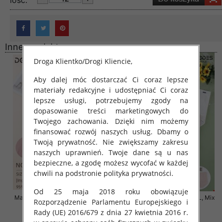
lość:
Inne produkty
Droga Klientko/Drogi Kliencie,
Aby dalej móc dostarczać Ci coraz lepsze
materiały redakcyjne i udostępniać Ci coraz
lepsze usługi, potrzebujemy zgody na
dopasowanie treści marketingowych do
Twojego zachowania. Dzięki nim możemy
finansować rozwój naszych usług. Dbamy o
Twoją prywatność. Nie zwiększamy zakresu
naszych uprawnień. Twoje dane są u nas
bezpieczne, a zgodę możesz wycofać w każdej
chwili na podstronie polityka prywatności.
Od 25 maja 2018 roku obowiązuje
Majtki damskie Roz 4XL-5XL, Mix
Majtki damskie Roz 4XL-6XL, Mix
Rozporządzenie Parlamentu Europejskiego i
kolor Paczka 24 szt
kolor Paczka 24 szt
Rady (UE) 2016/679 z dnia 27 kwietnia 2016 r.
8.00 zł
8.00 zł