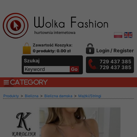
Zawartość Koszyka:
Login
/
Register
0 produkty: 0.00 zł
Szukaj
729 437 385
729 437 385
CATEGORY
>
>
>
Produkty
Bielizna
Bielizna damska
Majtki/Stringi