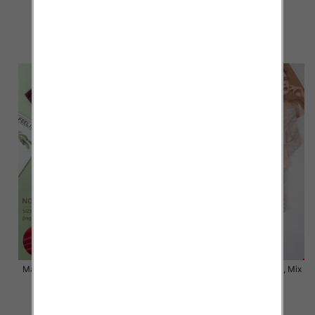
kolor Paczka 24 szt
kolor Paczka 24 szt
7.50 zł
6.80 zł
szczegóły
szczegóły
Majtki damskie Roz XL-3XL, Mix
Majtki damskie Roz XL-3XL, Mix
kolor Paczka 24 szt
kolor Paczka 24 szt
6.80 zł
6.00 zł