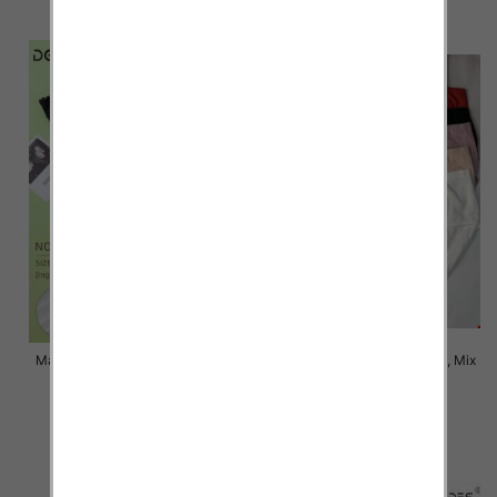
szczegóły
szczegóły
Majtki damskie Roz XL-3XL, Mix
Majtki damskie Roz XL-3XL, Mix
kolor Paczka 24 szt
kolor Paczka 24 szt
6.00 zł
6.00 zł
szczegóły
szczegóły