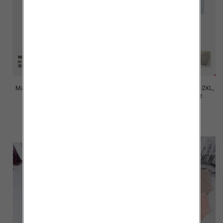
Majtki damskie Roz M/L-XL-2XL,
Majtki damskie Roz M/L-XL-2XL,
Mix kolor Paczka 24 szt
Mix kolor Paczka 24 szt
7.80 zł
6.00 zł
szczegóły
szczegóły