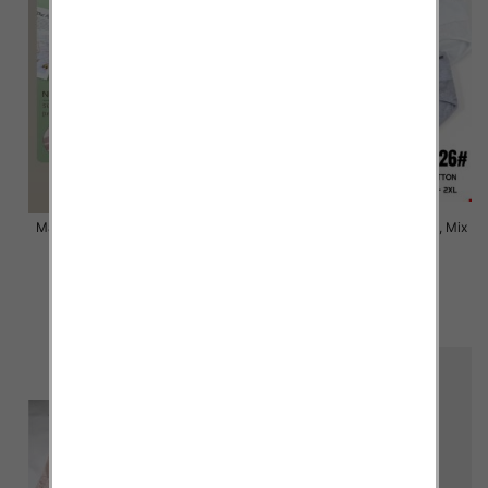
Majtki damskie Roz XL-2XL, Mix
Majtki damskie Roz XL-2XL, Mix
kolor Paczka 24 szt
kolor Paczka 24 szt
6.00 zł
6.00 zł
szczegóły
szczegóły