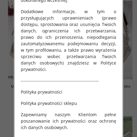
dokonanego wcześniej.
Dodatkowe informacje, w tym o
przysługujących uprawnieniach (prawo
dostępu, sprostowania oraz usunięcia Twoich
danych, ograniczenia ich przetwarzania,
prawo do ich przenoszenia, niepodlegania
zautomatyzowanemu podejmowaniu decyzji,
w tym profilowaniu, a także prawo wyrażenia
sprzeciwu wobec przetwarzania Twoich
danych osobowych) znajdziesz w Polityce
prywatności.
---------------------------------------------------
Majtki damskie Roz S-2XL, Mix
Majtki damskie Roz S-2XL, Mix
Polityka prywatności
kolor Paczka 24 szt
kolor Paczka 24 szt
4.80 zł
4.50 zł
Polityka prywatności sklepu
szczegóły
szczegóły
Zapewniamy naszym Klientom pełne
poszanowanie ich prywatności oraz ochronę
ich danych osobowych.