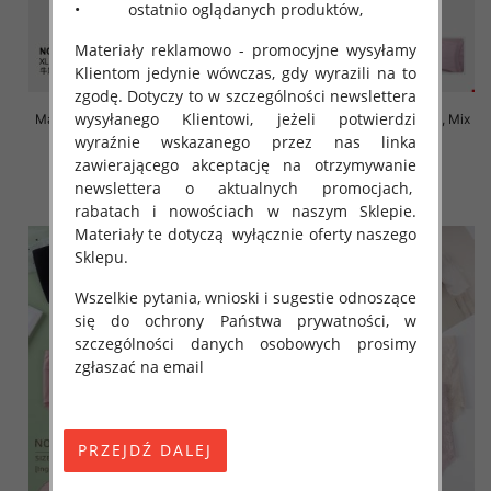
• ostatnio oglądanych produktów,
Materiały reklamowo - promocyjne wysyłamy
Klientom jedynie wówczas, gdy wyrazili na to
zgodę. Dotyczy to w szczególności newslettera
wysyłanego Klientowi, jeżeli potwierdzi
Majtki damskie Roz XL-4XL, Mix
Majtki damskie Roz XL-4XL, Mix
kolor Paczka 24 szt
kolor Paczka 24 szt
wyraźnie wskazanego przez nas linka
zawierającego akceptację na otrzymywanie
4.70 zł
4.70 zł
newslettera o aktualnych promocjach,
szczegóły
szczegóły
rabatach i nowościach w naszym Sklepie.
Materiały te dotyczą wyłącznie oferty naszego
Sklepu.
Wszelkie pytania, wnioski i sugestie odnoszące
się do ochrony Państwa prywatności, w
szczególności danych osobowych prosimy
zgłaszać na email