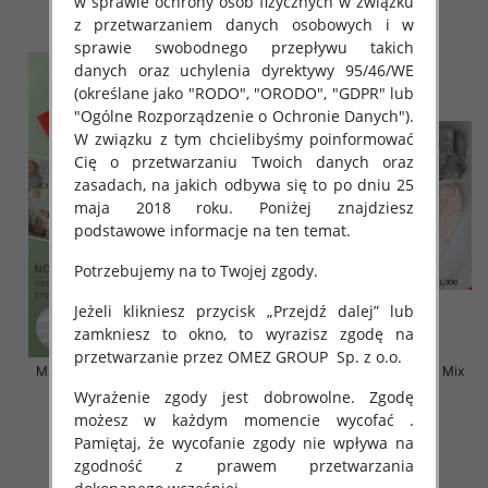
w sprawie ochrony osób fizycznych w związku
szczegóły
szczegóły
z przetwarzaniem danych osobowych i w
sprawie swobodnego przepływu takich
danych oraz uchylenia dyrektywy 95/46/WE
(określane jako "RODO", "ORODO", "GDPR" lub
"Ogólne Rozporządzenie o Ochronie Danych").
W związku z tym chcielibyśmy poinformować
Cię o przetwarzaniu Twoich danych oraz
zasadach, na jakich odbywa się to po dniu 25
maja 2018 roku. Poniżej znajdziesz
podstawowe informacje na ten temat.
Potrzebujemy na to Twojej zgody.
Jeżeli klikniesz przycisk „Przejdź dalej” lub
zamkniesz to okno, to wyrazisz zgodę na
przetwarzanie przez OMEZ GROUP
Sp. z o.o.
Majtki damskie Roz XL-2XL, Mix
Majtki damskie Roz S-2XL, Mix
kolor Paczka 24 szt
kolor Paczka 24 szt
Wyrażenie zgody jest dobrowolne. Zgodę
możesz w każdym momencie wycofać .
6.00 zł
5.80 zł
Pamiętaj, że wycofanie zgody nie wpływa na
szczegóły
szczegóły
zgodność z prawem przetwarzania