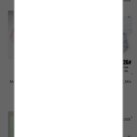
Majtki damskie Roz XL-3XL, Mix
Majtki damskie Roz XL-2XL, Mix
kolor Paczka 24 szt
kolor Paczka 24 szt
6.00 zł
6.00 zł
szczegóły
szczegóły