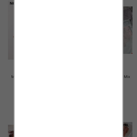
Majtki damskie Roz L-2XL, Mix
Majtki damskie Roz L-2XL, Mix
kolor Paczka 24 szt
kolor Paczka 24 szt
4.50 zł
4.80 zł
szczegóły
szczegóły