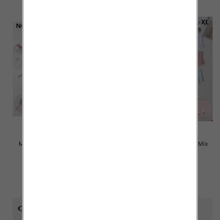
Majtki damskie Roz M-XL, Mix
Majtki damskie Roz M-XL, Mix
kolor Paczka 24 szt
kolor Paczka 24 szt
4.50 zł
4.50 zł
szczegóły
szczegóły