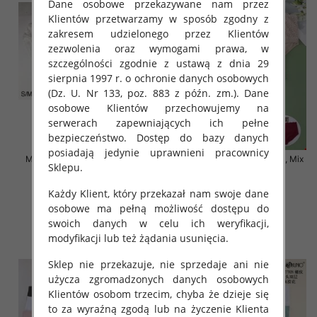
Dane osobowe przekazywane nam przez
Klientów przetwarzamy w sposób zgodny z
zakresem udzielonego przez Klientów
zezwolenia oraz wymogami prawa, w
szczególności zgodnie z ustawą z dnia 29
sierpnia 1997 r. o ochronie danych osobowych
(Dz. U. Nr 133, poz. 883 z późn. zm.). Dane
osobowe Klientów przechowujemy na
serwerach zapewniających ich pełne
bezpieczeństwo. Dostęp do bazy danych
posiadają jedynie uprawnieni pracownicy
Majtki damskie Roz S-2XL, Mix
Majtki damskie Roz XL-4XL, Mix
Sklepu.
kolor Paczka 24 szt
kolor Paczka 24 szt
4.50 zł
6.50 zł
Każdy Klient, który przekazał nam swoje dane
osobowe ma pełną możliwość dostępu do
szczegóły
szczegóły
swoich danych w celu ich weryfikacji,
modyfikacji lub też żądania usunięcia.
Sklep nie przekazuje, nie sprzedaje ani nie
użycza zgromadzonych danych osobowych
Klientów osobom trzecim, chyba że dzieje się
to za wyraźną zgodą lub na życzenie Klienta