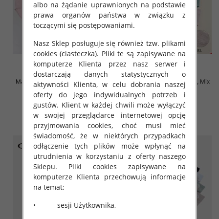
albo na żądanie uprawnionych na podstawie
prawa organów państwa w związku z
toczącymi się postępowaniami.
Nasz Sklep posługuje się również tzw. plikami
cookies (ciasteczka). Pliki te są zapisywane na
komputerze Klienta przez nasz serwer i
dostarczają danych statystycznych o
Majtki damskie Roz XL-4XL, Mix
Majtki damskie Roz XL-4XL, Mix
aktywności Klienta, w celu dobrania naszej
kolor Paczka 24 szt
kolor Paczka 24 szt
oferty do jego indywidualnych potrzeb i
4.80 zł
4.70 zł
gustów. Klient w każdej chwili może wyłączyć
w swojej przeglądarce internetowej opcję
szczegóły
szczegóły
przyjmowania cookies, choć musi mieć
świadomość, że w niektórych przypadkach
odłączenie tych plików może wpłynąć na
utrudnienia w korzystaniu z oferty naszego
Sklepu. Pliki cookies zapisywane na
komputerze Klienta przechowują informacje
na temat:
• sesji Użytkownika,