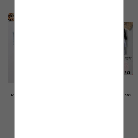
Majtki damskie Roz L-3XL, Mix
Majtki damskie Roz L-3XL, Mix
kolor Paczka 24 szt
kolor Paczka 24 szt
4.50 zł
4.50 zł
szczegóły
szczegóły