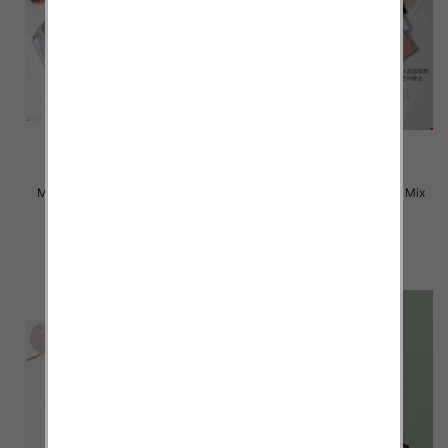
Majtki damskie Roz L-2XL, Mix
Majtki damskie Roz L-2XL, Mix
kolor Paczka 24 szt
kolor Paczka 24 szt
6.00 zł
6.00 zł
szczegóły
szczegóły