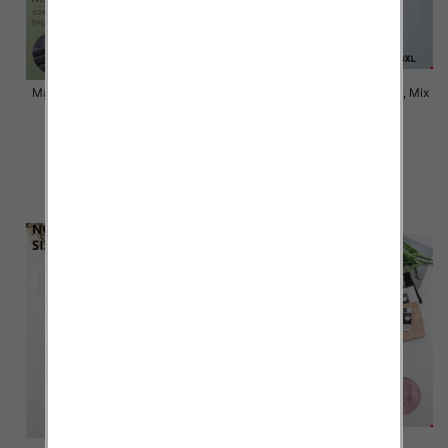
Majtki damskie Roz XL-3XL, Mix
Majtki damskie Roz XL-3XL, Mix
kolor Paczka 24 szt
kolor Paczka 24 szt
5.80 zł
5.20 zł
szczegóły
szczegóły