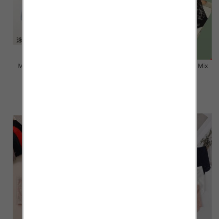
Majtki damskie Roz L-2XL, Mix
Majtki damskie Roz L-2XL, Mix
kolor Paczka 24 szt
kolor Paczka 24 szt
6.50 zł
6.50 zł
szczegóły
szczegóły