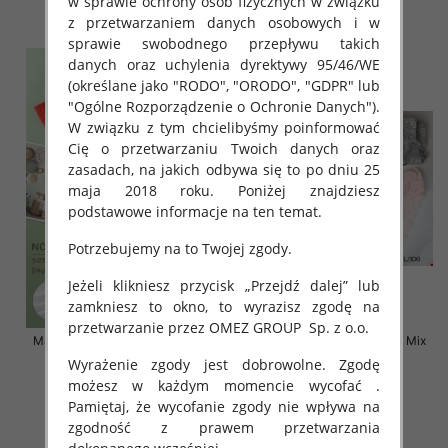
w sprawie ochrony osób fizycznych w związku
szczegóły
szczegóły
z przetwarzaniem danych osobowych i w
sprawie swobodnego przepływu takich
danych oraz uchylenia dyrektywy 95/46/WE
(określane jako "RODO", "ORODO", "GDPR" lub
"Ogólne Rozporządzenie o Ochronie Danych").
W związku z tym chcielibyśmy poinformować
Cię o przetwarzaniu Twoich danych oraz
zasadach, na jakich odbywa się to po dniu 25
maja 2018 roku. Poniżej znajdziesz
podstawowe informacje na ten temat.
Potrzebujemy na to Twojej zgody.
Jeżeli klikniesz przycisk „Przejdź dalej” lub
zamkniesz to okno, to wyrazisz zgodę na
przetwarzanie przez OMEZ GROUP
Sp. z o.o.
Majtki damskie Roz XL-2XL, Mix
Majtki damskie Roz S-2XL, Mix
kolor Paczka 24 szt
kolor Paczka 24 szt
Wyrażenie zgody jest dobrowolne. Zgodę
możesz w każdym momencie wycofać .
6.00 zł
5.80 zł
Pamiętaj, że wycofanie zgody nie wpływa na
szczegóły
szczegóły
zgodność z prawem przetwarzania