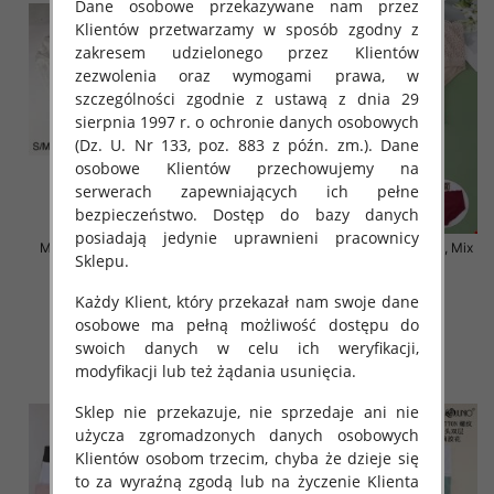
Dane osobowe przekazywane nam przez
Klientów przetwarzamy w sposób zgodny z
zakresem udzielonego przez Klientów
zezwolenia oraz wymogami prawa, w
szczególności zgodnie z ustawą z dnia 29
sierpnia 1997 r. o ochronie danych osobowych
(Dz. U. Nr 133, poz. 883 z późn. zm.). Dane
osobowe Klientów przechowujemy na
serwerach zapewniających ich pełne
bezpieczeństwo. Dostęp do bazy danych
posiadają jedynie uprawnieni pracownicy
Majtki damskie Roz S-2XL, Mix
Majtki damskie Roz XL-4XL, Mix
Sklepu.
kolor Paczka 24 szt
kolor Paczka 24 szt
4.50 zł
6.50 zł
Każdy Klient, który przekazał nam swoje dane
osobowe ma pełną możliwość dostępu do
szczegóły
szczegóły
swoich danych w celu ich weryfikacji,
modyfikacji lub też żądania usunięcia.
Sklep nie przekazuje, nie sprzedaje ani nie
użycza zgromadzonych danych osobowych
Klientów osobom trzecim, chyba że dzieje się
to za wyraźną zgodą lub na życzenie Klienta