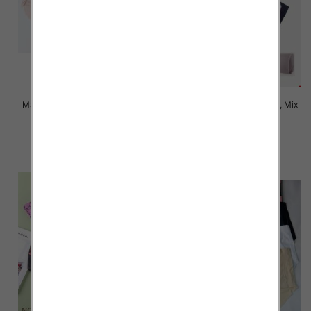
Majtki damskie Roz XL-3XL, Mix
Majtki damskie Roz XL-3XL, Mix
kolor Paczka 24 szt
kolor Paczka 24 szt
6.00 zł
5.00 zł
szczegóły
szczegóły