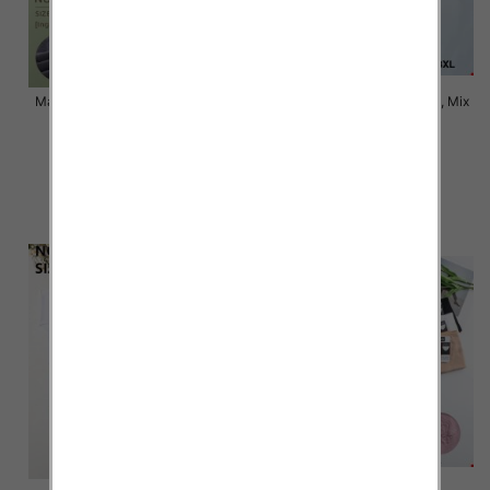
Majtki damskie Roz XL-3XL, Mix
Majtki damskie Roz XL-3XL, Mix
kolor Paczka 24 szt
kolor Paczka 24 szt
5.80 zł
5.20 zł
szczegóły
szczegóły