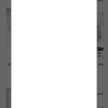
Majtki damskie Roz XL-3XL, Mix
Majtki damskie Roz XL-2XL, Mix
kolor Paczka 24 szt
kolor Paczka 24 szt
6.00 zł
6.00 zł
szczegóły
szczegóły