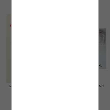
9.00 zł
6.50 zł
szczegóły
szczegóły
Majtki damskie Roz M-XL, Mix
Majtki damskie Roz M-XL, Mix
kolor Paczka 24 szt
kolor Paczka 24 szt
6.50 zł
4.50 zł
szczegóły
szczegóły