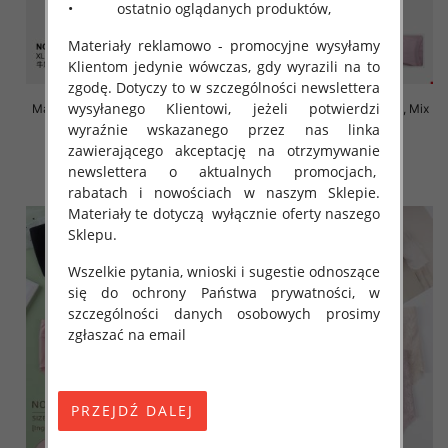
• ostatnio oglądanych produktów,
Materiały reklamowo - promocyjne wysyłamy
Klientom jedynie wówczas, gdy wyrazili na to
zgodę. Dotyczy to w szczególności newslettera
wysyłanego Klientowi, jeżeli potwierdzi
Majtki damskie Roz XL-4XL, Mix
Majtki damskie Roz XL-4XL, Mix
kolor Paczka 24 szt
kolor Paczka 24 szt
wyraźnie wskazanego przez nas linka
zawierającego akceptację na otrzymywanie
4.70 zł
4.70 zł
newslettera o aktualnych promocjach,
szczegóły
szczegóły
rabatach i nowościach w naszym Sklepie.
Materiały te dotyczą wyłącznie oferty naszego
Sklepu.
Wszelkie pytania, wnioski i sugestie odnoszące
się do ochrony Państwa prywatności, w
szczególności danych osobowych prosimy
zgłaszać na email