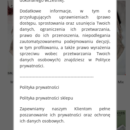
dokonanego wcześniej.
Dodatkowe informacje, w tym o
przysługujących uprawnieniach (prawo
dostępu, sprostowania oraz usunięcia Twoich
danych, ograniczenia ich przetwarzania,
prawo do ich przenoszenia, niepodlegania
zautomatyzowanemu podejmowaniu decyzji,
w tym profilowaniu, a także prawo wyrażenia
sprzeciwu wobec przetwarzania Twoich
danych osobowych) znajdziesz w Polityce
prywatności.
---------------------------------------------------
Majtki damskie Roz S-2XL, Mix
Majtki damskie Roz S-2XL, Mix
Polityka prywatności
kolor Paczka 24 szt
kolor Paczka 24 szt
4.80 zł
4.50 zł
Polityka prywatności sklepu
szczegóły
szczegóły
Zapewniamy naszym Klientom pełne
poszanowanie ich prywatności oraz ochronę
ich danych osobowych.