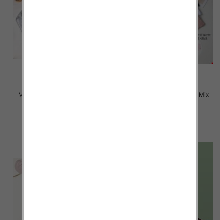
Majtki damskie Roz L-2XL, Mix
Majtki damskie Roz L-2XL, Mix
kolor Paczka 24 szt
kolor Paczka 24 szt
6.00 zł
6.00 zł
szczegóły
szczegóły