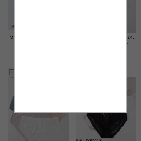
Majtki damskie Roz M/L-XL-2XL,
Majtki damskie Roz M/L-XL-2XL,
Mix kolor Paczka 24 szt
Mix kolor Paczka 24 szt
6.00 zł
6.00 zł
szczegóły
szczegóły