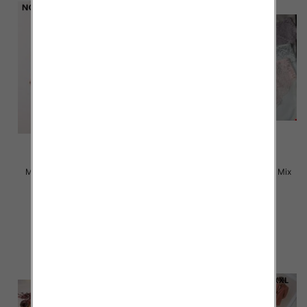
Majtki damskie Roz L-2XL, Mix
Majtki damskie Roz L-2XL, Mix
kolor Paczka 24 szt
kolor Paczka 24 szt
4.50 zł
4.80 zł
szczegóły
szczegóły