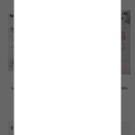
Majtki damskie Roz M-XL, Mix
Majtki damskie Roz M-XL, Mix
kolor Paczka 24 szt
kolor Paczka 24 szt
4.50 zł
4.50 zł
szczegóły
szczegóły