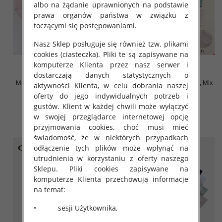
albo na żądanie uprawnionych na podstawie
prawa organów państwa w związku z
toczącymi się postępowaniami.
Nasz Sklep posługuje się również tzw. plikami
cookies (ciasteczka). Pliki te są zapisywane na
komputerze Klienta przez nasz serwer i
dostarczają danych statystycznych o
Majtki damskie Roz XL-4XL, Mix
Majtki damskie Roz XL-4XL, Mix
aktywności Klienta, w celu dobrania naszej
kolor Paczka 24 szt
kolor Paczka 24 szt
oferty do jego indywidualnych potrzeb i
4.80 zł
4.70 zł
gustów. Klient w każdej chwili może wyłączyć
w swojej przeglądarce internetowej opcję
szczegóły
szczegóły
przyjmowania cookies, choć musi mieć
świadomość, że w niektórych przypadkach
odłączenie tych plików może wpłynąć na
utrudnienia w korzystaniu z oferty naszego
Sklepu. Pliki cookies zapisywane na
komputerze Klienta przechowują informacje
na temat:
• sesji Użytkownika,