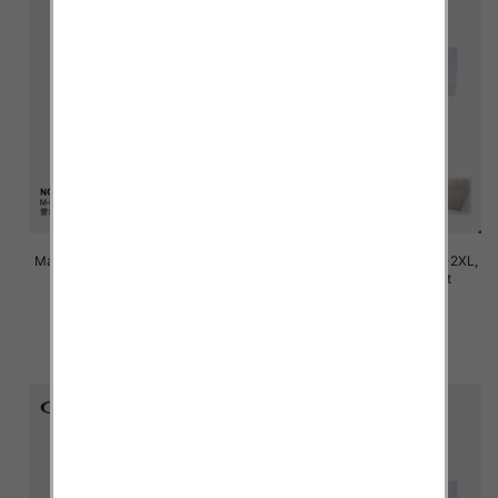
Majtki damskie Roz M/L-XL-2XL,
Majtki damskie Roz M/L-XL-2XL,
Mix kolor Paczka 24 szt
Mix kolor Paczka 24 szt
7.80 zł
7.80 zł
szczegóły
szczegóły