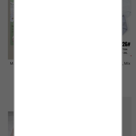
Majtki damskie Roz XL-2XL, Mix
Majtki damskie Roz XL-2XL, Mix
kolor Paczka 24 szt
kolor Paczka 24 szt
6.00 zł
6.00 zł
szczegóły
szczegóły