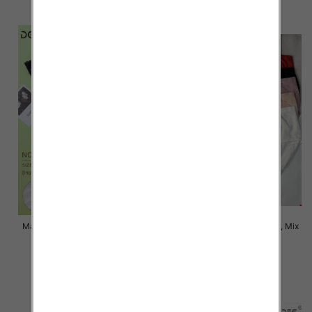
szczegóły
szczegóły
Majtki damskie Roz XL-3XL, Mix
Majtki damskie Roz XL-3XL, Mix
kolor Paczka 24 szt
kolor Paczka 24 szt
6.00 zł
6.00 zł
szczegóły
szczegóły