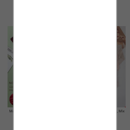
kolor Paczka 24 szt
kolor Paczka 24 szt
7.50 zł
6.80 zł
szczegóły
szczegóły
Majtki damskie Roz XL-3XL, Mix
Majtki damskie Roz XL-3XL, Mix
kolor Paczka 24 szt
kolor Paczka 24 szt
6.80 zł
6.00 zł