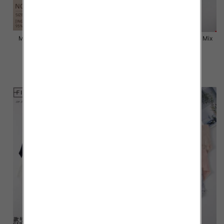
Majtki damskie Roz L-2XL, Mix
Majtki damskie Roz L-2XL, Mix
kolor Paczka 24 szt
kolor Paczka 24 szt
6.50 zł
6.80 zł
szczegóły
szczegóły