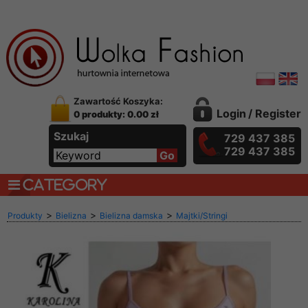
Zawartość Koszyka:
Login
/
Register
0 produkty: 0.00 zł
Szukaj
729 437 385
729 437 385
CATEGORY
>
>
>
Produkty
Bielizna
Bielizna damska
Majtki/Stringi