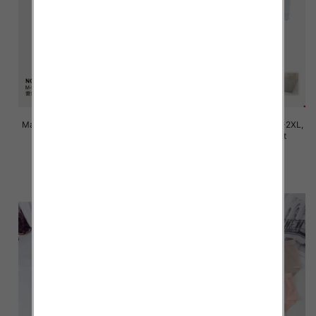
Majtki damskie Roz M/L-XL-2XL,
Majtki damskie Roz M/L-XL-2XL,
Mix kolor Paczka 24 szt
Mix kolor Paczka 24 szt
7.80 zł
6.00 zł
szczegóły
szczegóły