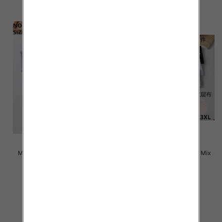
Majtki damskie Roz L-3XL, Mix
Majtki damskie Roz L-3XL, Mix
kolor Paczka 24 szt
kolor Paczka 24 szt
4.50 zł
4.50 zł
szczegóły
szczegóły