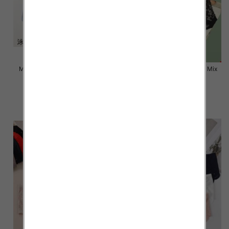
Majtki damskie Roz L-2XL, Mix
Majtki damskie Roz L-2XL, Mix
kolor Paczka 24 szt
kolor Paczka 24 szt
6.50 zł
6.50 zł
szczegóły
szczegóły