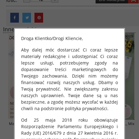
lość:
Inne produkty
Droga Klientko/Drogi Kliencie,
Aby dalej móc dostarczać Ci coraz lepsze
materiały redakcyjne i udostępniać Ci coraz
lepsze usługi, potrzebujemy zgody na
dopasowanie treści marketingowych do
Twojego zachowania. Dzięki nim możemy
finansować rozwój naszych usług. Dbamy o
Twoją prywatność. Nie zwiększamy zakresu
naszych uprawnień. Twoje dane są u nas
bezpieczne, a zgodę możesz wycofać w każdej
chwili na podstronie polityka prywatności.
Od 25 maja 2018 roku obowiązuje
Majtki damskie Roz 4XL-5XL, Mix
Majtki damskie Roz 4XL-6XL, Mix
Rozporządzenie Parlamentu Europejskiego i
kolor Paczka 24 szt
kolor Paczka 24 szt
Rady (UE) 2016/679 z dnia 27 kwietnia 2016 r.
8.00 zł
8.00 zł