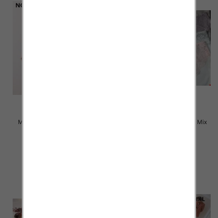
Majtki damskie Roz L-2XL, Mix
Majtki damskie Roz L-2XL, Mix
kolor Paczka 24 szt
kolor Paczka 24 szt
4.50 zł
4.80 zł
szczegóły
szczegóły