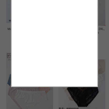
Majtki damskie Roz M/L-XL-2XL,
Majtki damskie Roz M/L-XL-2XL,
Mix kolor Paczka 24 szt
Mix kolor Paczka 24 szt
6.00 zł
6.00 zł
szczegóły
szczegóły