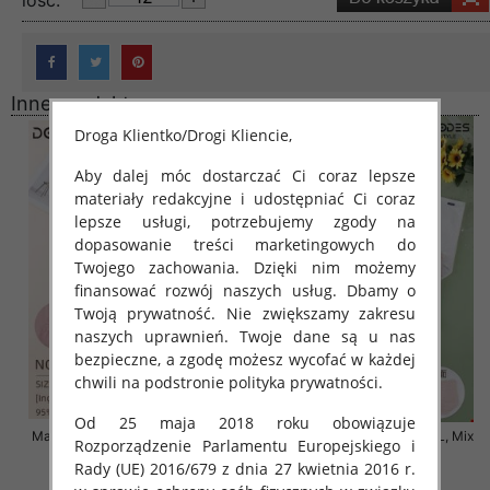
lość:
Inne produkty
Droga Klientko/Drogi Kliencie,
Aby dalej móc dostarczać Ci coraz lepsze
materiały redakcyjne i udostępniać Ci coraz
lepsze usługi, potrzebujemy zgody na
dopasowanie treści marketingowych do
Twojego zachowania. Dzięki nim możemy
finansować rozwój naszych usług. Dbamy o
Twoją prywatność. Nie zwiększamy zakresu
naszych uprawnień. Twoje dane są u nas
bezpieczne, a zgodę możesz wycofać w każdej
chwili na podstronie polityka prywatności.
Od 25 maja 2018 roku obowiązuje
Majtki damskie Roz 4XL-5XL, Mix
Majtki damskie Roz 4XL-6XL, Mix
Rozporządzenie Parlamentu Europejskiego i
kolor Paczka 24 szt
kolor Paczka 24 szt
Rady (UE) 2016/679 z dnia 27 kwietnia 2016 r.
8.00 zł
8.00 zł