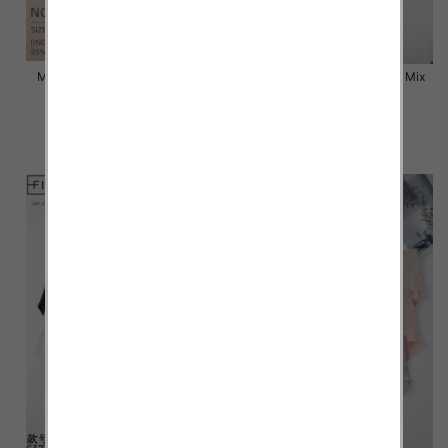
Majtki damskie Roz L-2XL, Mix
Majtki damskie Roz L-2XL, Mix
kolor Paczka 24 szt
kolor Paczka 24 szt
6.50 zł
6.80 zł
szczegóły
szczegóły