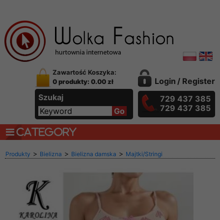
Zawartość Koszyka:
Login
/
Register
0 produkty: 0.00 zł
Szukaj
729 437 385
729 437 385
CATEGORY
>
>
>
Produkty
Bielizna
Bielizna damska
Majtki/Stringi