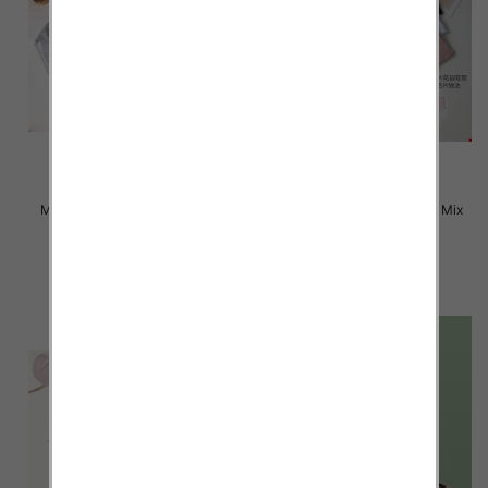
Majtki damskie Roz L-2XL, Mix
Majtki damskie Roz L-2XL, Mix
kolor Paczka 24 szt
kolor Paczka 24 szt
6.00 zł
6.00 zł
szczegóły
szczegóły