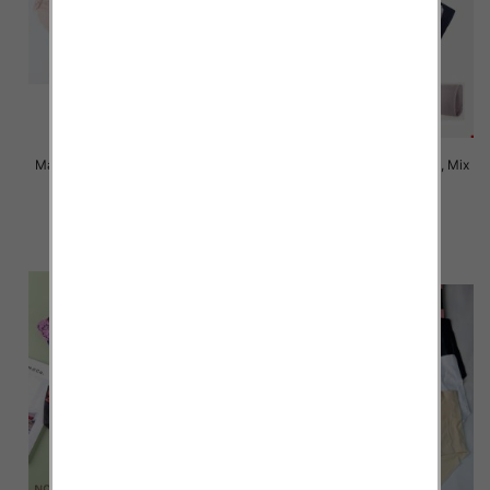
Majtki damskie Roz XL-3XL, Mix
Majtki damskie Roz XL-3XL, Mix
kolor Paczka 24 szt
kolor Paczka 24 szt
6.00 zł
5.00 zł
szczegóły
szczegóły