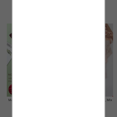
kolor Paczka 24 szt
kolor Paczka 24 szt
7.50 zł
6.80 zł
szczegóły
szczegóły
Majtki damskie Roz XL-3XL, Mix
Majtki damskie Roz XL-3XL, Mix
kolor Paczka 24 szt
kolor Paczka 24 szt
6.80 zł
6.00 zł