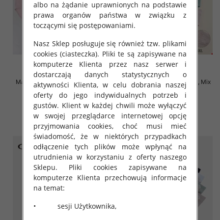
albo na żądanie uprawnionych na podstawie
prawa organów państwa w związku z
toczącymi się postępowaniami.
Nasz Sklep posługuje się również tzw. plikami
cookies (ciasteczka). Pliki te są zapisywane na
komputerze Klienta przez nasz serwer i
dostarczają danych statystycznych o
Majtki damskie Roz XL-4XL, Mix
Majtki damskie Roz XL-4XL, Mix
aktywności Klienta, w celu dobrania naszej
kolor Paczka 24 szt
kolor Paczka 24 szt
oferty do jego indywidualnych potrzeb i
4.80 zł
4.70 zł
gustów. Klient w każdej chwili może wyłączyć
w swojej przeglądarce internetowej opcję
szczegóły
szczegóły
przyjmowania cookies, choć musi mieć
świadomość, że w niektórych przypadkach
odłączenie tych plików może wpłynąć na
utrudnienia w korzystaniu z oferty naszego
Sklepu. Pliki cookies zapisywane na
komputerze Klienta przechowują informacje
na temat:
• sesji Użytkownika,