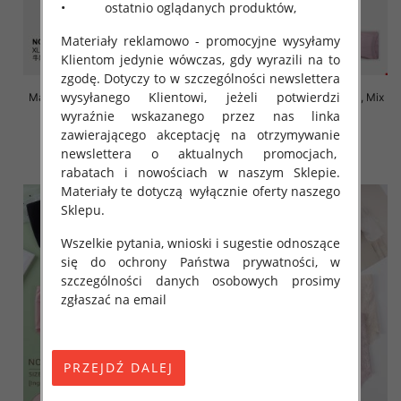
• ostatnio oglądanych produktów,
Materiały reklamowo - promocyjne wysyłamy
Klientom jedynie wówczas, gdy wyrazili na to
zgodę. Dotyczy to w szczególności newslettera
wysyłanego Klientowi, jeżeli potwierdzi
Majtki damskie Roz XL-4XL, Mix
Majtki damskie Roz XL-4XL, Mix
kolor Paczka 24 szt
kolor Paczka 24 szt
wyraźnie wskazanego przez nas linka
zawierającego akceptację na otrzymywanie
4.70 zł
4.70 zł
newslettera o aktualnych promocjach,
szczegóły
szczegóły
rabatach i nowościach w naszym Sklepie.
Materiały te dotyczą wyłącznie oferty naszego
Sklepu.
Wszelkie pytania, wnioski i sugestie odnoszące
się do ochrony Państwa prywatności, w
szczególności danych osobowych prosimy
zgłaszać na email