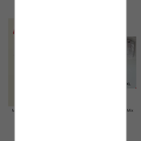
9.00 zł
6.50 zł
szczegóły
szczegóły
Majtki damskie Roz M-XL, Mix
Majtki damskie Roz M-XL, Mix
kolor Paczka 24 szt
kolor Paczka 24 szt
6.50 zł
4.50 zł
szczegóły
szczegóły