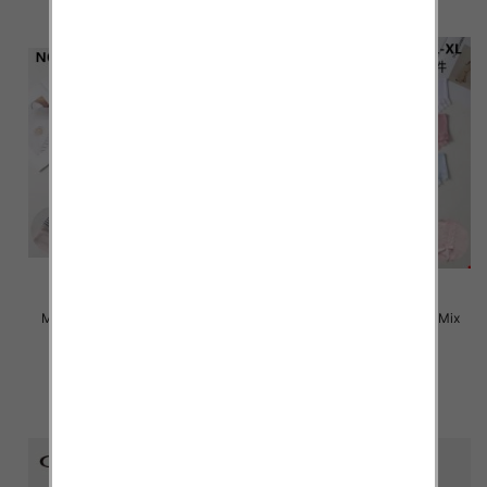
Majtki damskie Roz M-XL, Mix
Majtki damskie Roz M-XL, Mix
kolor Paczka 24 szt
kolor Paczka 24 szt
4.50 zł
4.50 zł
szczegóły
szczegóły