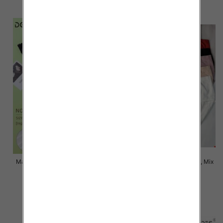
szczegóły
szczegóły
Majtki damskie Roz XL-3XL, Mix
Majtki damskie Roz XL-3XL, Mix
kolor Paczka 24 szt
kolor Paczka 24 szt
6.00 zł
6.00 zł
szczegóły
szczegóły