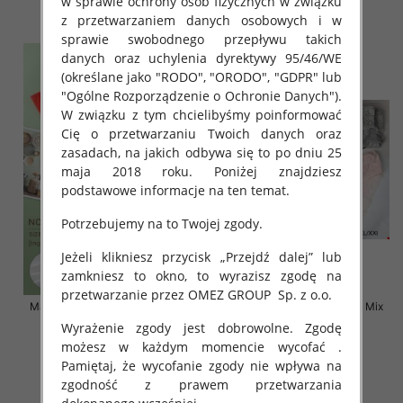
w sprawie ochrony osób fizycznych w związku
szczegóły
szczegóły
z przetwarzaniem danych osobowych i w
sprawie swobodnego przepływu takich
danych oraz uchylenia dyrektywy 95/46/WE
(określane jako "RODO", "ORODO", "GDPR" lub
"Ogólne Rozporządzenie o Ochronie Danych").
W związku z tym chcielibyśmy poinformować
Cię o przetwarzaniu Twoich danych oraz
zasadach, na jakich odbywa się to po dniu 25
maja 2018 roku. Poniżej znajdziesz
podstawowe informacje na ten temat.
Potrzebujemy na to Twojej zgody.
Jeżeli klikniesz przycisk „Przejdź dalej” lub
zamkniesz to okno, to wyrazisz zgodę na
przetwarzanie przez OMEZ GROUP
Sp. z o.o.
Majtki damskie Roz XL-2XL, Mix
Majtki damskie Roz S-2XL, Mix
kolor Paczka 24 szt
kolor Paczka 24 szt
Wyrażenie zgody jest dobrowolne. Zgodę
możesz w każdym momencie wycofać .
6.00 zł
5.80 zł
Pamiętaj, że wycofanie zgody nie wpływa na
szczegóły
szczegóły
zgodność z prawem przetwarzania