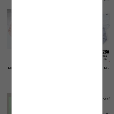
Majtki damskie Roz XL-3XL, Mix
Majtki damskie Roz XL-2XL, Mix
kolor Paczka 24 szt
kolor Paczka 24 szt
6.00 zł
6.00 zł
szczegóły
szczegóły