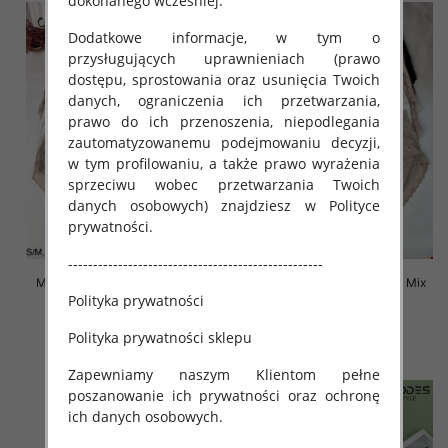
dokonanego wcześniej.
Dodatkowe informacje, w tym o
przysługujących uprawnieniach (prawo
dostępu, sprostowania oraz usunięcia Twoich
danych, ograniczenia ich przetwarzania,
prawo do ich przenoszenia, niepodlegania
zautomatyzowanemu podejmowaniu decyzji,
w tym profilowaniu, a także prawo wyrażenia
sprzeciwu wobec przetwarzania Twoich
danych osobowych) znajdziesz w Polityce
prywatności.
---------------------------------------------------
Majtki damskie Roz S-2XL, Mix
Majtki damskie Roz S-2XL, Mix
Polityka prywatności
kolor Paczka 24 szt
kolor Paczka 24 szt
4.80 zł
4.50 zł
Polityka prywatności sklepu
szczegóły
szczegóły
Zapewniamy naszym Klientom pełne
poszanowanie ich prywatności oraz ochronę
ich danych osobowych.