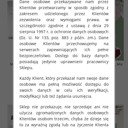
Dane osobowe przekazywane nam przez
Klientów przetwarzamy w sposób zgodny z
zakresem udzielonego przez Klientów
zezwolenia oraz wymogami prawa, w
szczególności zgodnie z ustawą z dnia 29
sierpnia 1997 r. o ochronie danych osobowych
(Dz. U. Nr 133, poz. 883 z późn. zm.). Dane
osobowe Klientów przechowujemy na
serwerach zapewniających ich pełne
bezpieczeństwo. Dostęp do bazy danych
posiadają jedynie uprawnieni pracownicy
Majtki damskie Roz S-2XL, Mix
Majtki damskie Roz XL-4XL, Mix
Sklepu.
kolor Paczka 24 szt
kolor Paczka 24 szt
4.50 zł
6.50 zł
Każdy Klient, który przekazał nam swoje dane
osobowe ma pełną możliwość dostępu do
szczegóły
szczegóły
swoich danych w celu ich weryfikacji,
modyfikacji lub też żądania usunięcia.
Sklep nie przekazuje, nie sprzedaje ani nie
użycza zgromadzonych danych osobowych
Klientów osobom trzecim, chyba że dzieje się
to za wyraźną zgodą lub na życzenie Klienta