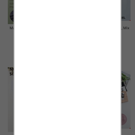
Majtki damskie Roz XL-3XL, Mix
Majtki damskie Roz XL-3XL, Mix
kolor Paczka 24 szt
kolor Paczka 24 szt
5.80 zł
5.20 zł
szczegóły
szczegóły