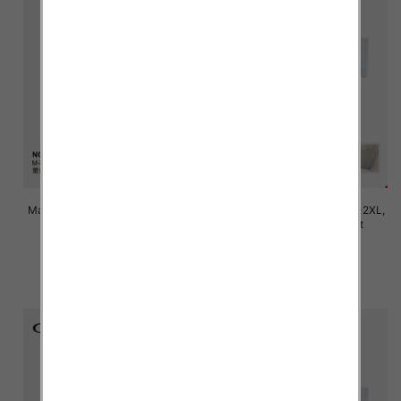
Majtki damskie Roz M/L-XL-2XL,
Majtki damskie Roz M/L-XL-2XL,
Mix kolor Paczka 24 szt
Mix kolor Paczka 24 szt
7.80 zł
7.80 zł
szczegóły
szczegóły