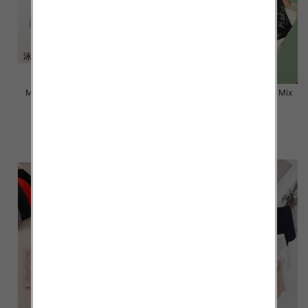
Majtki damskie Roz L-2XL, Mix
Majtki damskie Roz L-2XL, Mix
kolor Paczka 24 szt
kolor Paczka 24 szt
6.50 zł
6.50 zł
szczegóły
szczegóły