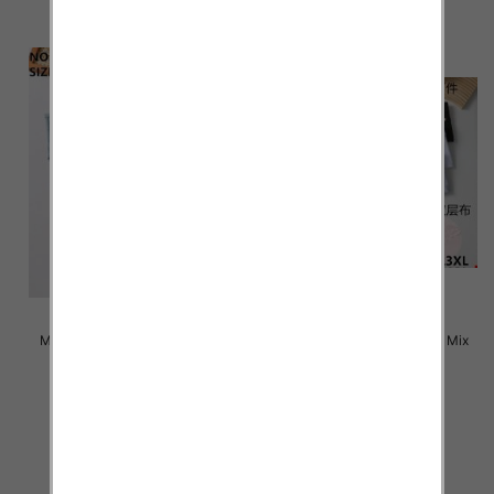
Majtki damskie Roz L-3XL, Mix
Majtki damskie Roz L-3XL, Mix
kolor Paczka 24 szt
kolor Paczka 24 szt
4.50 zł
4.50 zł
szczegóły
szczegóły