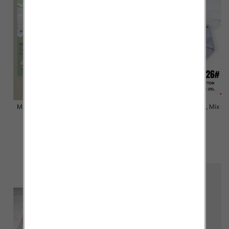
Majtki damskie Roz XL-2XL, Mix
Majtki damskie Roz XL-2XL, Mix
kolor Paczka 24 szt
kolor Paczka 24 szt
6.00 zł
6.00 zł
szczegóły
szczegóły