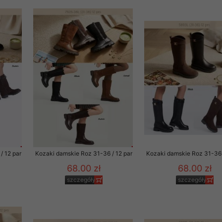
 informacje na ten temat.
jej zgody.
isk „Przejdź dalej” lub zamkniesz to okno, to wyrazisz zgodę na p
dobrowolne. Zgodę możesz w każdym momencie wycofać . Pamiętaj, 
prawem przetwarzania dokonanego wcześniej.
 w tym o przysługujących uprawnieniach (prawo dostępu, spros
czenia ich przetwarzania, prawo do ich przenoszenia, niepodleg
, w tym profilowaniu, a także prawo wyrażenia sprzeciwu wobec
dziesz w Polityce prywatności.
--------------------
/ 12 par
Kozaki damskie Roz 31-36 / 12 par
Kozaki damskie Roz 31-36 
68.00 zł
68.00 zł
szczegóły
szczegóły
klepu
entom pełne poszanowanie ich prywatności oraz ochronę ich dan
ywane nam przez Klientów przetwarzamy w sposób zgodny z zakre