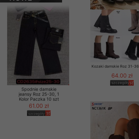
Kolor Paczka 10 szt
PRODUKTY
Materiały reklamowo -
61.00 zł
szczególności newsle
szczegóły
zawierającego akcept
naszym Sklepie. Materi
Wszelkie pytania, wni
osobowych prosimy zgł
Kozaki damskie Roz 31-36 
64.00 zł
szczegóły
Spodnie damskie
jeansy Roz 25-30, 1
Kolor Paczka 10 szt
61.00 zł
szczegóły