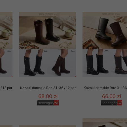
rzetwarzanie przez OMEZ
że wycofanie zgody nie
towania oraz usunięcia
ania zautomatyzowanemu
 przetwarzania Twoich
/ 12 par
Kozaki damskie Roz 31-36 / 12 par
Kozaki damskie Roz 31-36 
68.00 zł
66.00 zł
szczegóły
szczegóły
ych osobowych.
sem udzielonego przez