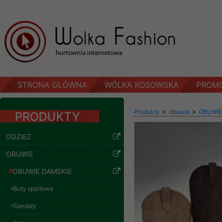
STRONA GŁÓWNA
WÓLKA KOSOWSKA
PROM
>
>
Produkty
obuwie
OBUWIE
PRODUKTY
ODZIEŻ
OBUWIE
OBUWIE DAMSKIE
Buty sportowe
Sandały