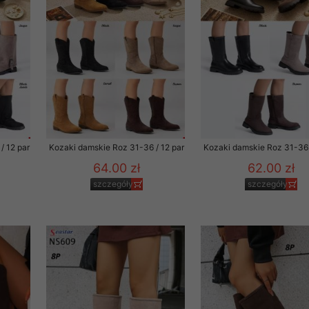
 promocyjne wysyłamy Klientom jedynie wówczas, gdy wyrazili na 
ttera wysyłanego Klientowi, jeżeli potwierdzi wyraźnie wskaz
ację na otrzymywanie newslettera o aktualnych promocjach, ra
ały te dotyczą wyłącznie oferty naszego Sklepu.
oski i sugestie odnoszące się do ochrony Państwa prywatności, 
aszać na email
/ 12 par
Kozaki damskie Roz 31-36 / 12 par
Kozaki damskie Roz 31-36 
64.00 zł
62.00 zł
szczegóły
szczegóły