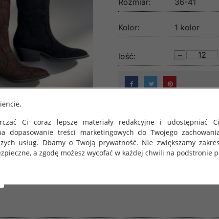
Rozmiar:
36-41
Kolor:
1 kolor
lość:
iencie,
czać Ci coraz lepsze materiały redakcyjne i udostępniać Ci
na dopasowanie treści marketingowych do Twojego zachowani
szych usług. Dbamy o Twoją prywatność. Nie zwiększamy zakre
zpieczne, a zgodę możesz wycofać w każdej chwili na podstronie po
 obowiązuje Rozporządzenie Parlamentu Europejskiego i Rady (U
rawie ochrony osób fizycznych w związku z przetwarzaniem danych
 takich danych oraz uchylenia dyrektywy 95/46/WE (określane 
ozporządzenie o Ochronie Danych"). W związku z tym chcielibyś
 danych oraz zasadach, na jakich odbywa się to po dniu 25 ma