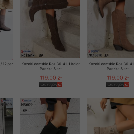
to zgodę. Dotyczy to w
anego przez nas linka
batach i nowościach w
w szczególności danych
/ 12 par
Kozaki damskie Roz 36-41, 1 kolor
Kozaki damskie Roz 36-41,
Paczka 8 szt
Paczka 8 szt
119.00 zł
119.00 zł
szczegóły
szczegóły