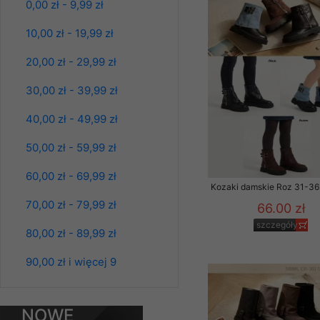
0,00 zł - 9,99 zł
Klientów zezwolenia 
Spodnie damskie
ochronie danych osobo
10,00 zł - 19,99 zł
jeansy Roz 25-30, 1
serwerach zapewniają
Kolor Paczka 10 szt
pracownicy Sklepu.
61.00 zł
20,00 zł - 29,99 zł
szczegóły
Każdy Klient, który p
30,00 zł - 39,99 zł
ich weryfikacji, modyfik
40,00 zł - 49,99 zł
Sklep nie przekazuje,
chyba że dzieje się t
50,00 zł - 59,99 zł
prawa organów państwa
60,00 zł - 69,99 zł
Nasz Sklep posługuje si
Kozaki damskie Roz 31-36 
przez nasz serwer i do
70,00 zł - 79,99 zł
66.00 zł
jego indywidualnych po
szczegóły
opcję przyjmowania co
80,00 zł - 89,99 zł
może wpłynąć na utrud
Klienta przechowują in
90,00 zł i więcej 9
• sesji Użytkownik
Spodnie damskie
• ostatnio oglądany
jeansy Roz 25-30, 1
NOWE