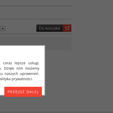
 coraz lepsze usługi,
a. Dzięki nim możemy
su naszych uprawnień.
lityka prywatności.
E) 2016/679 z dnia 27
 osobowych i w sprawie
jako "RODO", "ORODO",
my poinformować Cię o
ja 2018 roku. Poniżej