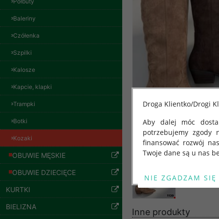
Półbuty
Baleriny
Czółenka
Szpilki
Kalosze
Spodnie damskie
jeansy Roz 29-36, 1
Kapcie, klapki
Kolor Paczka 10 szt
57.00 zł
Droga Klientko/Drogi Kl
Trampki
szczegóły
Botki
Aby dalej móc dostar
potrzebujemy zgody 
Kozaki
finansować rozwój na
Twoje dane są u nas be
OBUWIE MĘSKIE
Od 25 maja 2018 roku
OBUWIE DZIECIĘCE
kwietnia 2016 r. w sp
KURTKI
swobodnego przepływu
"GDPR" lub "Ogólne R
BIELIZNA
Inne produkty
przetwarzaniu Twoich