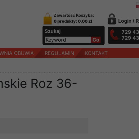
Zawartość Koszyka:
Login
/
R
0 produkty: 0.00 zł
Szukaj
729 4
729 4
WNIA OBUWIA
REGULAMIN
KONTAKT
mskie Roz 36-