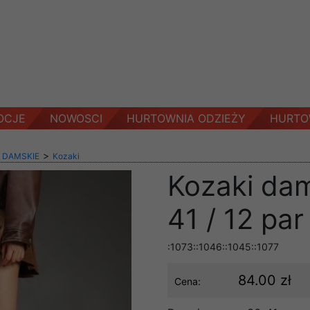
OCJE
NOWOSCI
HURTOWNIA ODZIEŻY
HURTO
>
 DAMSKIE
Kozaki
Kozaki da
41 / 12 par
:1073::1046::1045::1077
84.00 zł
Cena: