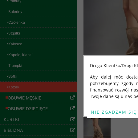
Półbuty
Baleriny
Czółenka
Szpilki
Kalosze
Bluzy damskie Roz
L-3XL. 1 kolor.
Kapcie, klapki
Paczka 10 szt
54.00 zł
Droga Klientko/Drogi Kl
Trampki
szczegóły
Botki
Aby dalej móc dostar
potrzebujemy zgody 
Kozaki
finansować rozwój na
Twoje dane są u nas be
OBUWIE MĘSKIE
Od 25 maja 2018 roku
OBUWIE DZIECIĘCE
kwietnia 2016 r. w sp
KURTKI
swobodnego przepływu
"GDPR" lub "Ogólne R
BIELIZNA
przetwarzaniu Twoich