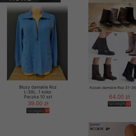
Paczka 10 szt
PRODUKTY
Materiały reklamowo -
39.00 zł
szczególności newsle
szczegóły
zawierającego akcept
naszym Sklepie. Materi
Wszelkie pytania, wni
osobowych prosimy zgł
Kozaki damskie Roz 31-36 
64.00 zł
szczegóły
Bluzy damskie Roz
L-3XL. 1 kolor.
Paczka 10 szt
39.00 zł
szczegóły