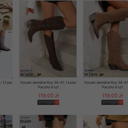
to zgodę. Dotyczy to w
anego przez nas linka
batach i nowościach w
w szczególności danych
/ 12 par
Kozaki damskie Roz 36-41, 1 kolor
Kozaki damskie Roz 36-41,
Paczka 8 szt
Paczka 8 szt
119.00 zł
119.00 zł
szczegóły
szczegóły