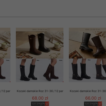
rzetwarzanie przez OMEZ
że wycofanie zgody nie
towania oraz usunięcia
ania zautomatyzowanemu
 przetwarzania Twoich
/ 12 par
Kozaki damskie Roz 31-36 / 12 par
Kozaki damskie Roz 31-36 
ych osobowych.
68.00 zł
66.00 zł
szczegóły
szczegóły
sem udzielonego przez