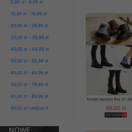
0,00 zł - 9,99 zł
Klientów zezwolenia 
Bluzy damskie Roz
ochronie danych osobo
L-3XL. 1 kolor.
10,00 zł - 19,99 zł
serwerach zapewniają
Paczka 10 szt
pracownicy Sklepu.
39.00 zł
20,00 zł - 29,99 zł
szczegóły
Każdy Klient, który p
30,00 zł - 39,99 zł
ich weryfikacji, modyfik
40,00 zł - 49,99 zł
Sklep nie przekazuje,
chyba że dzieje się t
50,00 zł - 59,99 zł
prawa organów państwa
60,00 zł - 69,99 zł
Nasz Sklep posługuje si
przez nasz serwer i do
70,00 zł - 79,99 zł
jego indywidualnych po
opcję przyjmowania co
80,00 zł - 89,99 zł
może wpłynąć na utrud
Kozaki damskie Roz 31-36 
Klienta przechowują in
66.00 zł
90,00 zł i więcej 9
szczegóły
• sesji Użytkownik
Bluzy damskie Roz
• ostatnio oglądany
L-3XL. 1 kolor.
NOWE