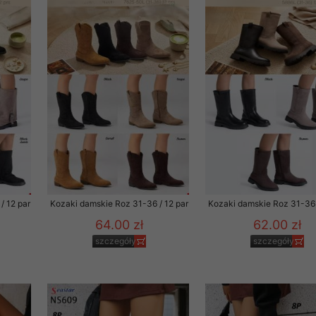
 promocyjne wysyłamy Klientom jedynie wówczas, gdy wyrazili na 
ttera wysyłanego Klientowi, jeżeli potwierdzi wyraźnie wskaz
ację na otrzymywanie newslettera o aktualnych promocjach, ra
ały te dotyczą wyłącznie oferty naszego Sklepu.
oski i sugestie odnoszące się do ochrony Państwa prywatności, 
aszać na email
/ 12 par
Kozaki damskie Roz 31-36 / 12 par
Kozaki damskie Roz 31-36 
64.00 zł
62.00 zł
szczegóły
szczegóły