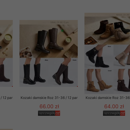
29 sierpnia 1997 r. o
entów przechowujemy na
ją jedynie uprawnieni
o swoich danych w celu
ientów osobom trzecim,
awnionych na podstawie
ne na komputerze Klienta
brania naszej oferty do
zeglądarce internetowej
odłączenie tych plików
pisywane na komputerze
/ 12 par
Kozaki damskie Roz 31-36 / 12 par
Kozaki damskie Roz 31-36 
66.00 zł
64.00 zł
szczegóły
szczegóły