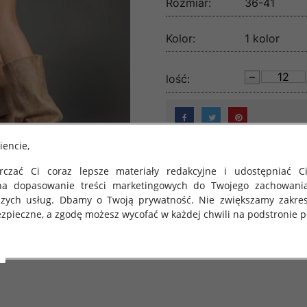
Rozmiar:
36-41
Kolor:
1 kolor
lość:
iencie,
czać Ci coraz lepsze materiały redakcyjne i udostępniać Ci
na dopasowanie treści marketingowych do Twojego zachowani
szych usług. Dbamy o Twoją prywatność. Nie zwiększamy zakre
zpieczne, a zgodę możesz wycofać w każdej chwili na podstronie po
 obowiązuje Rozporządzenie Parlamentu Europejskiego i Rady (U
rawie ochrony osób fizycznych w związku z przetwarzaniem danych
 takich danych oraz uchylenia dyrektywy 95/46/WE (określane 
ozporządzenie o Ochronie Danych"). W związku z tym chcielibyś
 danych oraz zasadach, na jakich odbywa się to po dniu 25 ma