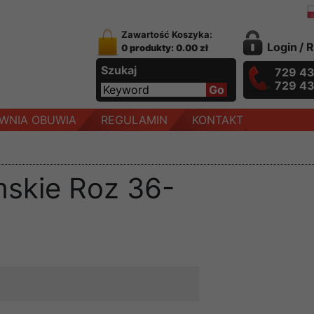
Zawartość Koszyka:
Login
/
R
0 produkty: 0.00 zł
Szukaj
729 4
729 4
WNIA OBUWIA
REGULAMIN
KONTAKT
mskie Roz 36-