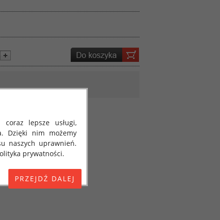
 coraz lepsze usługi,
a. Dzięki nim możemy
su naszych uprawnień.
lityka prywatności.
E) 2016/679 z dnia 27
 osobowych i w sprawie
jako "RODO", "ORODO",
my poinformować Cię o
ja 2018 roku. Poniżej