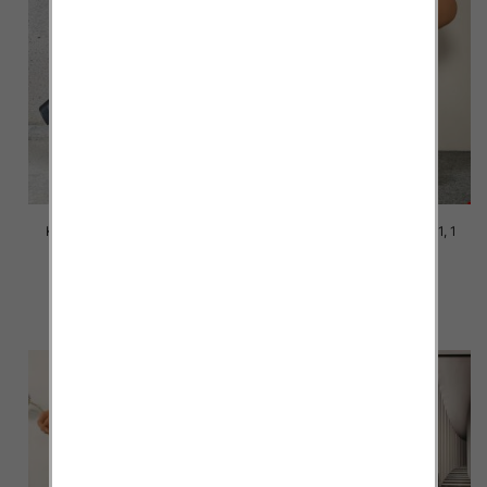
Kozaki damskie Roz 36-41, 1
Kozaki damskie Roz 36-41, 1
kolor Paczka 12 szt
kolor Paczka 12 szt
98.00 zł
76.00 zł
szczegóły
szczegóły