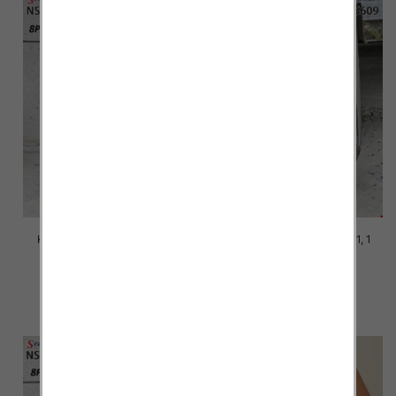
Kozaki damskie Roz 36-41, 1
Kozaki damskie Roz 36-41, 1
kolor Paczka 8 szt
kolor Paczka 12 szt
98.00 zł
98.00 zł
szczegóły
szczegóły