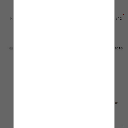
Kozaki damskie Roz 36-41 / 12
Kozaki damskie Roz 36-41 / 12
par
par
81.00 zł
81.00 zł
szczegóły
szczegóły