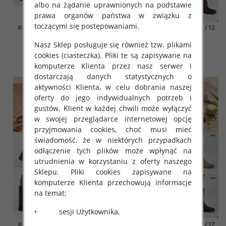
albo na żądanie uprawnionych na podstawie
prawa organów państwa w związku z
toczącymi się postępowaniami.
Kozaki damskie Roz 31-36 / 12
Kozaki damskie Roz 31-36 / 12
par
par
Nasz Sklep posługuje się również tzw. plikami
66.00 zł
64.00 zł
cookies (ciasteczka). Pliki te są zapisywane na
szczegóły
szczegóły
komputerze Klienta przez nasz serwer i
dostarczają danych statystycznych o
aktywności Klienta, w celu dobrania naszej
oferty do jego indywidualnych potrzeb i
gustów. Klient w każdej chwili może wyłączyć
w swojej przeglądarce internetowej opcję
przyjmowania cookies, choć musi mieć
świadomość, że w niektórych przypadkach
odłączenie tych plików może wpłynąć na
utrudnienia w korzystaniu z oferty naszego
Sklepu. Pliki cookies zapisywane na
komputerze Klienta przechowują informacje
na temat:
• sesji Użytkownika,
Kozaki damskie Roz 31-36 / 12
Kozaki damskie Roz 31-36 / 12