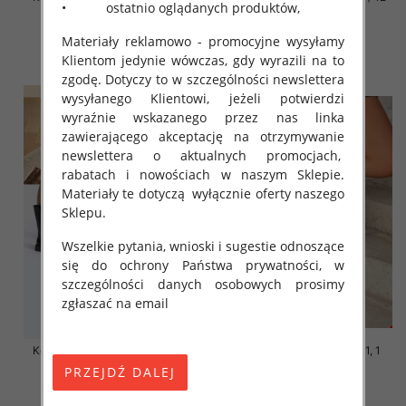
• ostatnio oglądanych produktów,
par
par
64.00 zł
64.00 zł
Materiały reklamowo - promocyjne wysyłamy
Klientom jedynie wówczas, gdy wyrazili na to
szczegóły
szczegóły
zgodę. Dotyczy to w szczególności newslettera
wysyłanego Klientowi, jeżeli potwierdzi
wyraźnie wskazanego przez nas linka
zawierającego akceptację na otrzymywanie
newslettera o aktualnych promocjach,
rabatach i nowościach w naszym Sklepie.
Materiały te dotyczą wyłącznie oferty naszego
Sklepu.
Wszelkie pytania, wnioski i sugestie odnoszące
się do ochrony Państwa prywatności, w
szczególności danych osobowych prosimy
zgłaszać na email
Kozaki damskie Roz 31-36 / 12
Kozaki damskie Roz 36-41, 1
par
kolor Paczka 8 szt
62.00 zł
119.00 zł