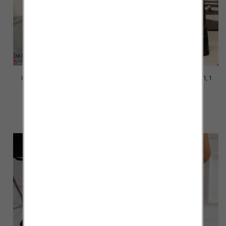
Kozaki damskie Roz 36-41, 1
Kozaki damskie Roz 36-41, 1
kolor Paczka 12 szt
kolor Paczka 12 szt
76.00 zł
67.00 zł
szczegóły
szczegóły