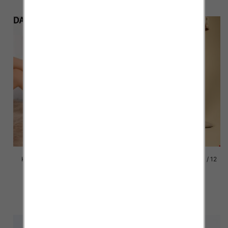
Kozaki damskie Roz 36-41, 1
Kozaki damskie Roz 36-41 / 12
kolor Paczka 12 szt
par
58.00 zł
74.00 zł
szczegóły
szczegóły