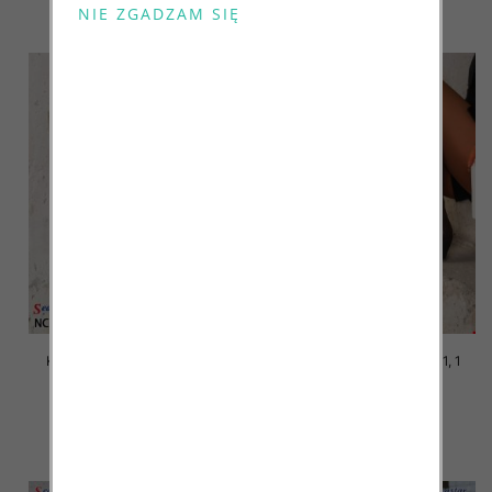
szczegóły
szczegóły
Kozaki damskie Roz 36-41, 1
Kozaki damskie Roz 36-41, 1
kolor Paczka 8 szt
kolor Paczka 8 szt
119.00 zł
119.00 zł
szczegóły
szczegóły