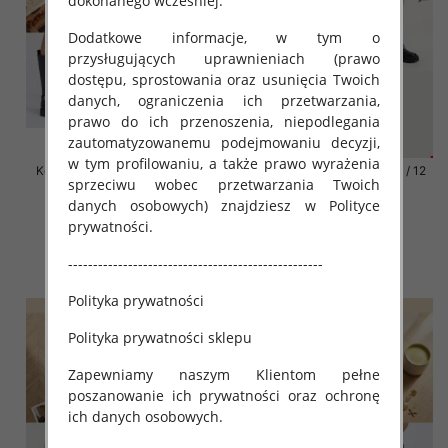
dokonanego wcześniej.
Dodatkowe informacje, w tym o
przysługujących uprawnieniach (prawo
dostępu, sprostowania oraz usunięcia Twoich
danych, ograniczenia ich przetwarzania,
prawo do ich przenoszenia, niepodlegania
zautomatyzowanemu podejmowaniu decyzji,
w tym profilowaniu, a także prawo wyrażenia
Kozaki damskie Roz 31-36 / 12
Kozaki damskie Roz 31-36 / 12
sprzeciwu wobec przetwarzania Twoich
par
par
danych osobowych) znajdziesz w Polityce
66.00 zł
66.00 zł
prywatności.
szczegóły
szczegóły
---------------------------------------------------
Polityka prywatności
Polityka prywatności sklepu
Zapewniamy naszym Klientom pełne
poszanowanie ich prywatności oraz ochronę
ich danych osobowych.