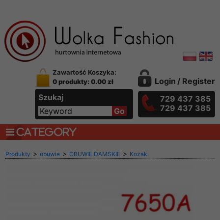
Zawartość Koszyka:
Login
/
Register
0 produkty: 0.00 zł
Szukaj
729 437 385
729 437 385
CATEGORY
>
>
>
Produkty
obuwie
OBUWIE DAMSKIE
Kozaki