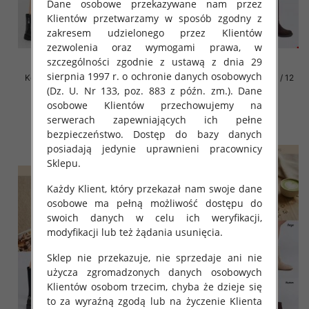
Dane osobowe przekazywane nam przez
Klientów przetwarzamy w sposób zgodny z
zakresem udzielonego przez Klientów
zezwolenia oraz wymogami prawa, w
szczególności zgodnie z ustawą z dnia 29
sierpnia 1997 r. o ochronie danych osobowych
Kozaki damskie Roz 31-36 / 12
Kozaki damskie Roz 31-36 / 12
par
par
(Dz. U. Nr 133, poz. 883 z późn. zm.). Dane
osobowe Klientów przechowujemy na
66.00 zł
66.00 zł
serwerach zapewniających ich pełne
szczegóły
szczegóły
bezpieczeństwo. Dostęp do bazy danych
posiadają jedynie uprawnieni pracownicy
Sklepu.
Każdy Klient, który przekazał nam swoje dane
osobowe ma pełną możliwość dostępu do
swoich danych w celu ich weryfikacji,
modyfikacji lub też żądania usunięcia.
Sklep nie przekazuje, nie sprzedaje ani nie
użycza zgromadzonych danych osobowych
Klientów osobom trzecim, chyba że dzieje się
to za wyraźną zgodą lub na życzenie Klienta