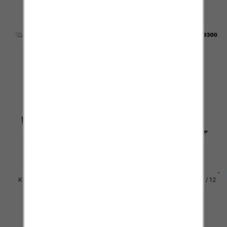
81.00 zł
81.00 zł
szczegóły
szczegóły
Kozaki damskie Roz 36-41 / 12
Kozaki damskie Roz 36-41 / 12
par
par
81.00 zł
81.00 zł
szczegóły
szczegóły