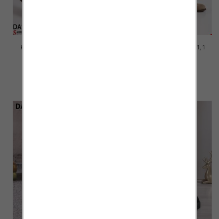
Kozaki damskie Roz 36-41, 1
Kozaki damskie Roz 36-41, 1
kolor Paczka 12 szt
kolor Paczka 12 szt
64.00 zł
62.00 zł
szczegóły
szczegóły