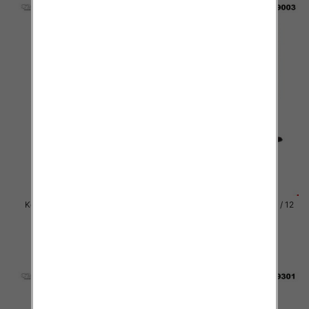
Kozaki damskie Roz 36-41 / 12
Kozaki damskie Roz 36-41 / 12
par
par
81.00 zł
81.00 zł
szczegóły
szczegóły