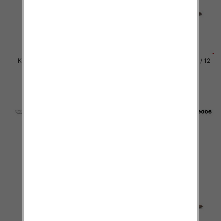
Kozaki damskie Roz 36-41 / 12
Kozaki damskie Roz 36-41 / 12
par
par
81.00 zł
81.00 zł
szczegóły
szczegóły