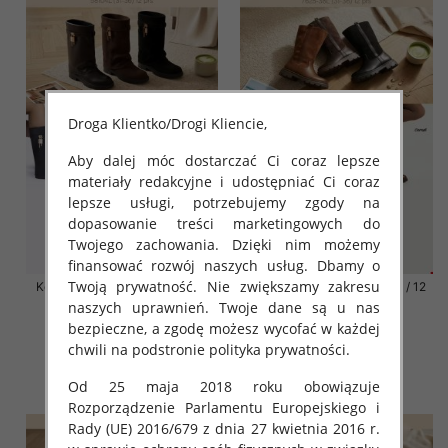
Droga Klientko/Drogi Kliencie,
Aby dalej móc dostarczać Ci coraz lepsze
materiały redakcyjne i udostępniać Ci coraz
lepsze usługi, potrzebujemy zgody na
dopasowanie treści marketingowych do
Twojego zachowania. Dzięki nim możemy
finansować rozwój naszych usług. Dbamy o
Twoją prywatność. Nie zwiększamy zakresu
Kozaki damskie Roz 31-36 / 12
Kozaki damskie Roz 31-36 / 12
par
par
naszych uprawnień. Twoje dane są u nas
bezpieczne, a zgodę możesz wycofać w każdej
70.00 zł
68.00 zł
chwili na podstronie polityka prywatności.
szczegóły
szczegóły
Od 25 maja 2018 roku obowiązuje
Rozporządzenie Parlamentu Europejskiego i
Rady (UE) 2016/679 z dnia 27 kwietnia 2016 r.