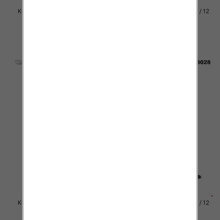
Kozaki damskie Roz 36-41 / 12
Kozaki damskie Roz 36-41 / 12
par
par
92.00 zł
92.00 zł
szczegóły
szczegóły
Kozaki damskie Roz 36-41 / 12
Kozaki damskie Roz 36-41 / 12
par
par