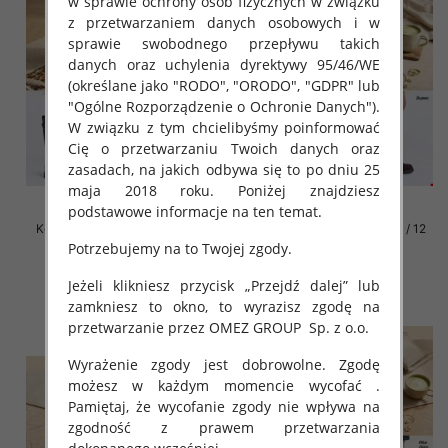
w sprawie ochrony osób fizycznych w związku
z przetwarzaniem danych osobowych i w
sprawie swobodnego przepływu takich
danych oraz uchylenia dyrektywy 95/46/WE
(określane jako "RODO", "ORODO", "GDPR" lub
"Ogólne Rozporządzenie o Ochronie Danych").
W związku z tym chcielibyśmy poinformować
Cię o przetwarzaniu Twoich danych oraz
zasadach, na jakich odbywa się to po dniu 25
maja 2018 roku. Poniżej znajdziesz
podstawowe informacje na ten temat.
Kozaki damskie Roz 31-36 / 12
Kozaki damskie Roz 31-36 / 12
par
par
Potrzebujemy na to Twojej zgody.
68.00 zł
68.00 zł
Jeżeli klikniesz przycisk „Przejdź dalej” lub
szczegóły
szczegóły
zamkniesz to okno, to wyrazisz zgodę na
przetwarzanie przez OMEZ GROUP
Sp. z o.o.
Wyrażenie zgody jest dobrowolne. Zgodę
możesz w każdym momencie wycofać .
Pamiętaj, że wycofanie zgody nie wpływa na
zgodność z prawem przetwarzania