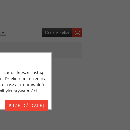
 coraz lepsze usługi,
a. Dzięki nim możemy
su naszych uprawnień.
lityka prywatności.
E) 2016/679 z dnia 27
 osobowych i w sprawie
jako "RODO", "ORODO",
my poinformować Cię o
ja 2018 roku. Poniżej