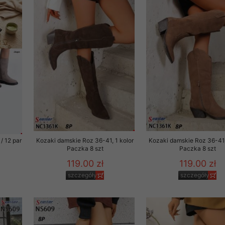
to zgodę. Dotyczy to w
anego przez nas linka
batach i nowościach w
w szczególności danych
/ 12 par
Kozaki damskie Roz 36-41, 1 kolor
Kozaki damskie Roz 36-41,
Paczka 8 szt
Paczka 8 szt
119.00 zł
119.00 zł
szczegóły
szczegóły