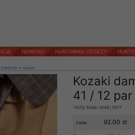
OCJE
NOWOSCI
HURTOWNIA ODZIEŻY
HURTO
>
 DAMSKIE
Kozaki
Kozaki da
41 / 12 par
:1073::1046::1045::1077
92.00 zł
Cena: