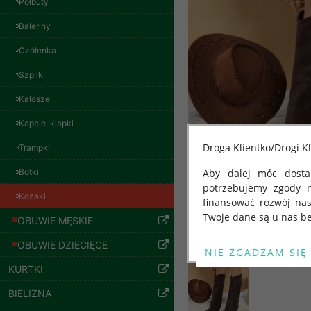
Półbuty
Baleriny
Czółenka
Szpilki
Kalosze
Kapcie, klapki
Droga Klientko/Drogi Kl
Trampki
Botki
Aby dalej móc dostar
potrzebujemy zgody 
Kozaki
finansować rozwój na
Twoje dane są u nas be
OBUWIE MĘSKIE
Od 25 maja 2018 roku
OBUWIE DZIECIĘCE
Spodnie damskie
kwietnia 2016 r. w sp
jeansy Roz 29-36, 1
KURTKI
swobodnego przepływu
Kolor Paczka 10 szt
"GDPR" lub "Ogólne R
57.00 zł
BIELIZNA
przetwarzaniu Twoich
szczegóły