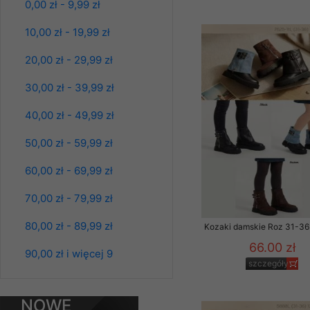
0,00 zł - 9,99 zł
Klientów zezwolenia 
ochronie danych osobo
10,00 zł - 19,99 zł
serwerach zapewniają
pracownicy Sklepu.
20,00 zł - 29,99 zł
Każdy Klient, który p
30,00 zł - 39,99 zł
ich weryfikacji, modyfik
40,00 zł - 49,99 zł
Sklep nie przekazuje,
chyba że dzieje się t
50,00 zł - 59,99 zł
prawa organów państwa
60,00 zł - 69,99 zł
Spodnie damskie
Nasz Sklep posługuje si
jeansy Roz 25-30, 1
przez nasz serwer i do
Kolor Paczka 10 szt
70,00 zł - 79,99 zł
jego indywidualnych po
61.00 zł
opcję przyjmowania co
80,00 zł - 89,99 zł
szczegóły
Kozaki damskie Roz 31-36 
może wpłynąć na utrud
66.00 zł
Klienta przechowują in
90,00 zł i więcej 9
szczegóły
• sesji Użytkownik
• ostatnio oglądany
NOWE