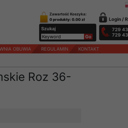
Zawartość Koszyka:
Login
/
R
0 produkty: 0.00 zł
Szukaj
729 4
729 4
WNIA OBUWIA
REGULAMIN
KONTAKT
mskie Roz 36-