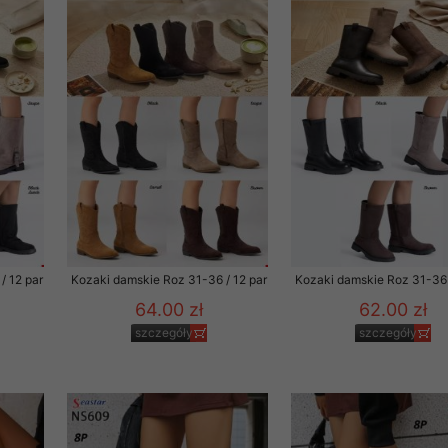
 promocyjne wysyłamy Klientom jedynie wówczas, gdy wyrazili na 
ttera wysyłanego Klientowi, jeżeli potwierdzi wyraźnie wskaz
ację na otrzymywanie newslettera o aktualnych promocjach, ra
ały te dotyczą wyłącznie oferty naszego Sklepu.
oski i sugestie odnoszące się do ochrony Państwa prywatności, 
aszać na email
/ 12 par
Kozaki damskie Roz 31-36 / 12 par
Kozaki damskie Roz 31-36 
64.00 zł
62.00 zł
szczegóły
szczegóły