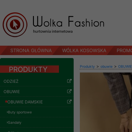
STRONA GŁÓWNA
WÓLKA KOSOWSKA
PROM
>
>
Produkty
obuwie
OBUWIE
PRODUKTY
ODZIEŻ
OBUWIE
OBUWIE DAMSKIE
Buty sportowe
Sandały