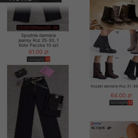
PRODUKTY
Materiały reklamowo -
szczególności newsle
zawierającego akcept
naszym Sklepie. Materi
Wszelkie pytania, wni
osobowych prosimy zgł
Spodnie damskie
jeansy Roz 25-30, 1
Kolor Paczka 10 szt
61.00 zł
szczegóły
Kozaki damskie Roz 31-36 
64.00 zł
szczegóły