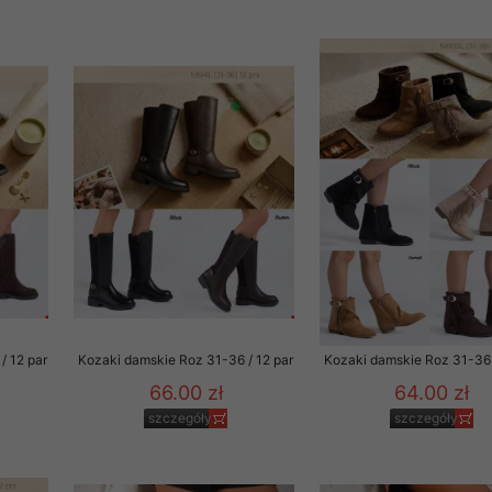
29 sierpnia 1997 r. o
entów przechowujemy na
ją jedynie uprawnieni
o swoich danych w celu
ientów osobom trzecim,
awnionych na podstawie
ne na komputerze Klienta
brania naszej oferty do
zeglądarce internetowej
odłączenie tych plików
/ 12 par
Kozaki damskie Roz 31-36 / 12 par
Kozaki damskie Roz 31-36 
pisywane na komputerze
66.00 zł
64.00 zł
szczegóły
szczegóły