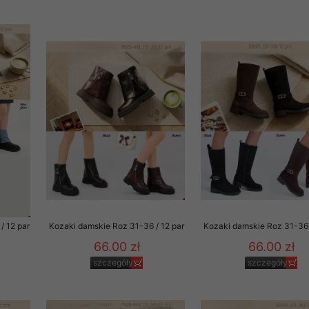
oraz wymogami prawa, w szczególności zgodnie z ustawą z dnia 
wych (Dz. U. Nr 133, poz. 883 z późn. zm.). Dane osobowe Kli
cych ich pełne bezpieczeństwo. Dostęp do bazy danych posiada
rzekazał nam swoje dane osobowe ma pełną możliwość dostępu d
acji lub też żądania usunięcia.
 nie sprzedaje ani nie użycza zgromadzonych danych osobowych Kl
o za wyraźną zgodą lub na życzenie Klienta albo na żądanie upr
 w związku z toczącymi się postępowaniami.
ę również tzw. plikami cookies (ciasteczka). Pliki te są zapisywa
starczają danych statystycznych o aktywności Klienta, w celu do
trzeb i gustów. Klient w każdej chwili może wyłączyć w swojej pr
okies, choć musi mieć świadomość, że w niektórych przypadkach 
/ 12 par
Kozaki damskie Roz 31-36 / 12 par
Kozaki damskie Roz 31-36 
nienia w korzystaniu z oferty naszego Sklepu. Pliki cookies za
66.00 zł
66.00 zł
formacje na temat:
szczegóły
szczegóły
a,
ch produktów,