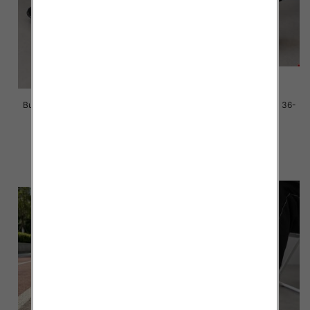
Buty sportowe damskie Roz 36-
Buty sportowe damskie Roz 36-
41/ 8 par
41/ 8 par
39.00 zł
39.00 zł
szczegóły
szczegóły