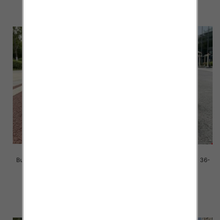
szczegóły
szczegóły
Buty sportowe damskie Roz 36-
Buty sportowe damskie Roz 36-
41/ 8 par
41/ 8 par
39.00 zł
39.00 zł
szczegóły
szczegóły