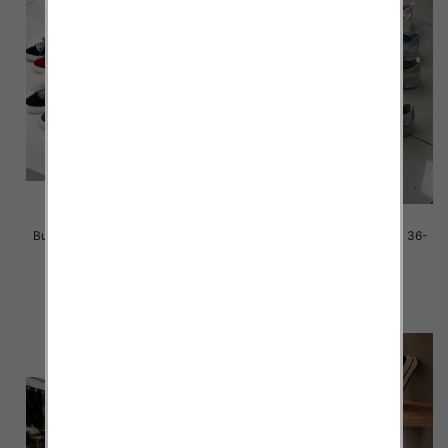
Buty sportowe damskie Roz 36-
Buty sportowe damskie Roz 36-
41 / 12 par
41 / 12 par
38.00 zł
36.00 zł
szczegóły
szczegóły