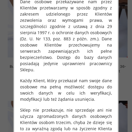
Dane osobowe przekazywane nam przez
Klientów przetwarzamy w sposób zgodny z
zakresem udzielonego przez Klientów
zezwolenia oraz wymogami prawa, w
szczególności zgodnie z ustawą z dnia 29
sierpnia 1997 r. o ochronie danych osobowych
(Dz. U. Nr 133, poz. 883 z późn. zm.). Dane
osobowe Klientów przechowujemy na
serwerach zapewniających ich pełne
bezpieczeństwo. Dostęp do bazy danych
posiadają jedynie uprawnieni pracownicy
Buty sportowe damskie Roz 36-
Buty sportowe damskie Roz 36-
Sklepu.
41, 1 kolor Paczka 12 szt
41, 1 kolor Paczka 12 szt
45.00 zł
45.00 zł
Każdy Klient, który przekazał nam swoje dane
osobowe ma pełną możliwość dostępu do
szczegóły
szczegóły
swoich danych w celu ich weryfikacji,
modyfikacji lub też żądania usunięcia.
Sklep nie przekazuje, nie sprzedaje ani nie
użycza zgromadzonych danych osobowych
Klientów osobom trzecim, chyba że dzieje się
to za wyraźną zgodą lub na życzenie Klienta