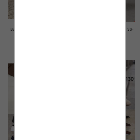
Buty sportowe damskie Roz 36-
Buty sportowe damskie Roz 36-
41/ 8 par
41/ 8 par
39.00 zł
39.00 zł
szczegóły
szczegóły