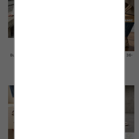
Buty sportowe damskie Roz 36-
Buty sportowe damskie Roz 36-
41 / 12 par
41 / 12 par
58.00 zł
58.00 zł
szczegóły
szczegóły