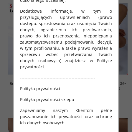
dokonanego wcześniej.
Dodatkowe informacje, w tym o
przysługujących uprawnieniach (prawo
dostępu, sprostowania oraz usunięcia Twoich
danych, ograniczenia ich przetwarzania,
prawo do ich przenoszenia, niepodlegania
zautomatyzowanemu podejmowaniu decyzji,
w tym profilowaniu, a także prawo wyrażenia
sprzeciwu wobec przetwarzania Twoich
danych osobowych) znajdziesz w Polityce
prywatności.
---------------------------------------------------
Buty sportowe damskie Roz 36-
Buty sportowe damskie Roz 36-
Polityka prywatności
41, 1 kolor Paczka 12 szt
41, 1 kolor Paczka 12 szt
45.00 zł
45.00 zł
Polityka prywatności sklepu
szczegóły
szczegóły
Zapewniamy naszym Klientom pełne
poszanowanie ich prywatności oraz ochronę
ich danych osobowych.