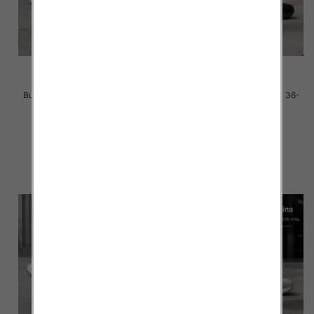
Buty sportowe damskie Roz 36-
Buty sportowe damskie Roz 36-
41 / 8 par
41 / 8 par
40.00 zł
40.00 zł
szczegóły
szczegóły