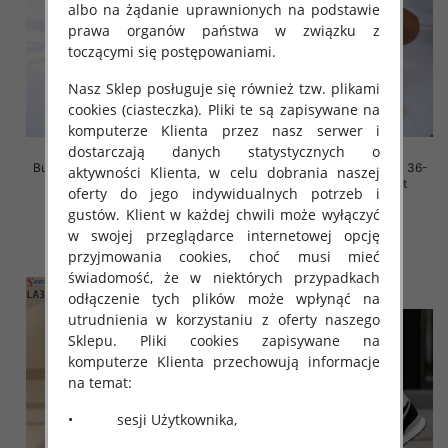
albo na żądanie uprawnionych na podstawie
prawa organów państwa w związku z
toczącymi się postępowaniami.
Nasz Sklep posługuje się również tzw. plikami
cookies (ciasteczka). Pliki te są zapisywane na
komputerze Klienta przez nasz serwer i
dostarczają danych statystycznych o
Buty sportowe damskie Roz 36-
Buty sportowe damskie Roz 36-
aktywności Klienta, w celu dobrania naszej
41, 1 kolor Paczka 12 szt
41, 1 kolor Paczka 12 szt
oferty do jego indywidualnych potrzeb i
45.00 zł
45.00 zł
gustów. Klient w każdej chwili może wyłączyć
w swojej przeglądarce internetowej opcję
szczegóły
szczegóły
przyjmowania cookies, choć musi mieć
świadomość, że w niektórych przypadkach
odłączenie tych plików może wpłynąć na
utrudnienia w korzystaniu z oferty naszego
Sklepu. Pliki cookies zapisywane na
komputerze Klienta przechowują informacje
na temat:
• sesji Użytkownika,