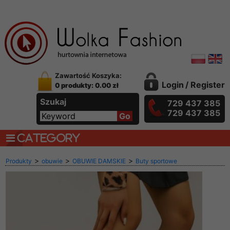
Zawartość Koszyka:
Login
/
Register
0 produkty: 0.00 zł
Szukaj
729 437 385
729 437 385
CATEGORY
>
>
>
Produkty
obuwie
OBUWIE DAMSKIE
Buty sportowe