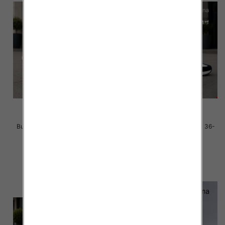
Buty sportowe damskie Roz 36-
Buty sportowe damskie Roz 36-
41 / 8 par
41 / 8 par
40.00 zł
40.00 zł
szczegóły
szczegóły