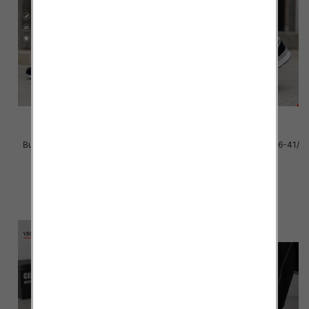
Buty sportowe damskie Roz 36-
Buty sportowe Męskie Roz 36-41/
41/ 8 par
8 par
39.00 zł
39.00 zł
szczegóły
szczegóły