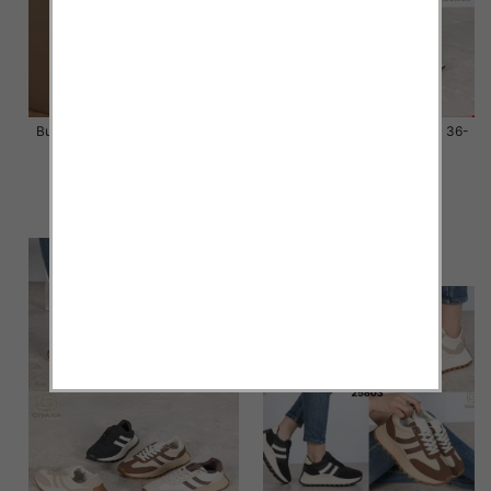
Buty sportowe damskie Roz 36-
Buty sportowe damskie Roz 36-
41 / 12 par
41 / 12 par
58.00 zł
58.00 zł
szczegóły
szczegóły