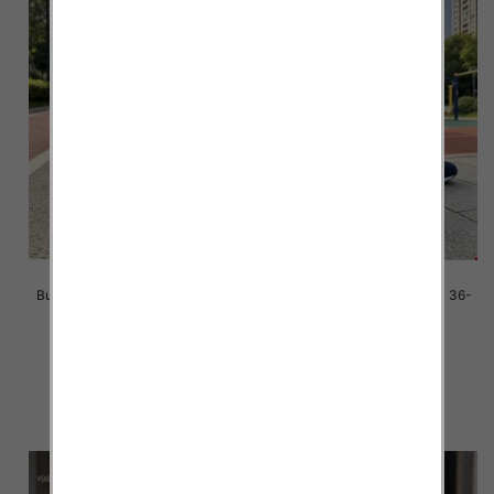
Buty sportowe damskie Roz 36-
Buty sportowe damskie Roz 36-
41/ 8 par
41/ 8 par
39.00 zł
39.00 zł
szczegóły
szczegóły