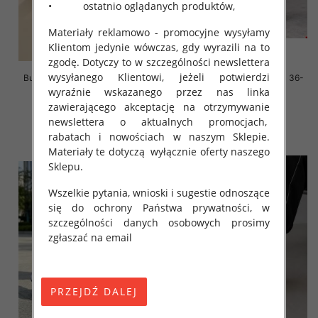
• ostatnio oglądanych produktów,
Materiały reklamowo - promocyjne wysyłamy
Klientom jedynie wówczas, gdy wyrazili na to
zgodę. Dotyczy to w szczególności newslettera
wysyłanego Klientowi, jeżeli potwierdzi
Buty sportowe damskie Roz 36-
Buty sportowe damskie Roz 36-
41, 1 kolor Paczka 12 szt
41/ 8 par
wyraźnie wskazanego przez nas linka
zawierającego akceptację na otrzymywanie
45.00 zł
59.00 zł
newslettera o aktualnych promocjach,
szczegóły
szczegóły
rabatach i nowościach w naszym Sklepie.
Materiały te dotyczą wyłącznie oferty naszego
Sklepu.
Wszelkie pytania, wnioski i sugestie odnoszące
się do ochrony Państwa prywatności, w
szczególności danych osobowych prosimy
zgłaszać na email