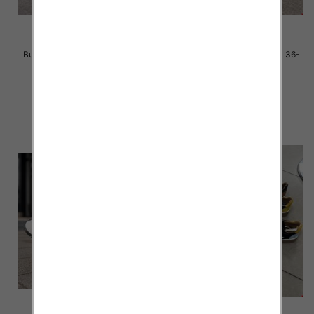
Buty sportowe damskie Roz 36-
Buty sportowe damskie Roz 36-
41 / 8 par
41 / 8 par
40.00 zł
40.00 zł
szczegóły
szczegóły