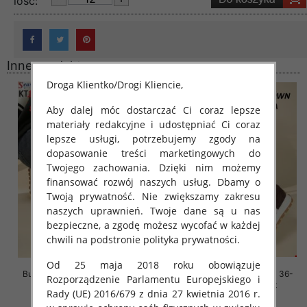
lość:
Inne produkty
Droga Klientko/Drogi Kliencie,
Aby dalej móc dostarczać Ci coraz lepsze
materiały redakcyjne i udostępniać Ci coraz
lepsze usługi, potrzebujemy zgody na
dopasowanie treści marketingowych do
Twojego zachowania. Dzięki nim możemy
finansować rozwój naszych usług. Dbamy o
Twoją prywatność. Nie zwiększamy zakresu
naszych uprawnień. Twoje dane są u nas
bezpieczne, a zgodę możesz wycofać w każdej
chwili na podstronie polityka prywatności.
Od 25 maja 2018 roku obowiązuje
Buty sportowe damskie Roz 36-
Buty sportowe damskie Roz 36-
Rozporządzenie Parlamentu Europejskiego i
41, 1 kolor Paczka 8 szt
41, 1 kolor Paczka 8 szt
Rady (UE) 2016/679 z dnia 27 kwietnia 2016 r.
88.00 zł
88.00 zł