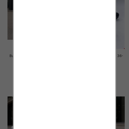
Buty sportowe damskie Roz 36-
Buty sportowe damskie Roz 36-
41 / 8 par
41 / 8 par
40.00 zł
40.00 zł
szczegóły
szczegóły