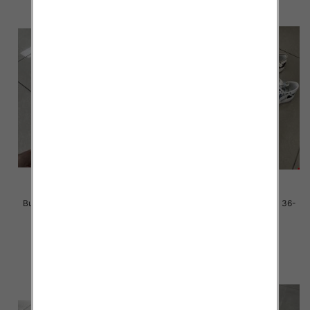
Buty sportowe damskie Roz 36-
Buty sportowe damskie Roz 36-
41 / 12 par
41 / 12 par
38.00 zł
38.00 zł
szczegóły
szczegóły