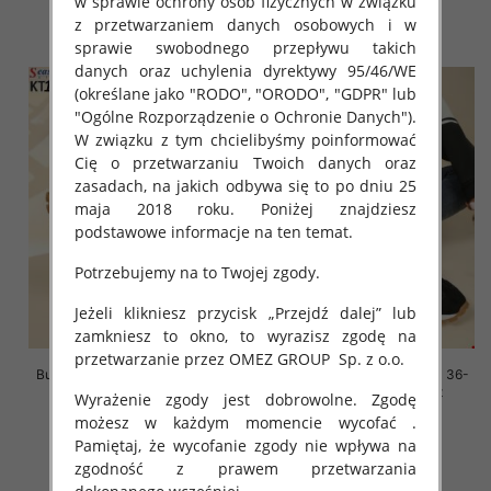
w sprawie ochrony osób fizycznych w związku
z przetwarzaniem danych osobowych i w
szczegóły
szczegóły
sprawie swobodnego przepływu takich
danych oraz uchylenia dyrektywy 95/46/WE
(określane jako "RODO", "ORODO", "GDPR" lub
"Ogólne Rozporządzenie o Ochronie Danych").
W związku z tym chcielibyśmy poinformować
Cię o przetwarzaniu Twoich danych oraz
zasadach, na jakich odbywa się to po dniu 25
maja 2018 roku. Poniżej znajdziesz
podstawowe informacje na ten temat.
Potrzebujemy na to Twojej zgody.
Jeżeli klikniesz przycisk „Przejdź dalej” lub
zamkniesz to okno, to wyrazisz zgodę na
przetwarzanie przez OMEZ GROUP
Sp. z o.o.
Buty sportowe damskie Roz 36-
Buty sportowe damskie Roz 36-
41, 1 kolor Paczka 8 szt
41, 1 kolor Paczka 8 szt
Wyrażenie zgody jest dobrowolne. Zgodę
możesz w każdym momencie wycofać .
88.00 zł
88.00 zł
Pamiętaj, że wycofanie zgody nie wpływa na
szczegóły
szczegóły
zgodność z prawem przetwarzania