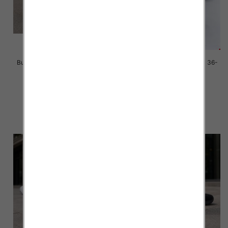
Buty sportowe damskie Roz 36-
Buty sportowe damskie Roz 36-
41 / 8 par
41 / 8 par
40.00 zł
40.00 zł
szczegóły
szczegóły