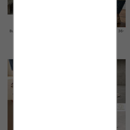
Buty sportowe damskie Roz 36-
Buty sportowe damskie Roz 36-
41 / 12 par
41 / 12 par
58.00 zł
58.00 zł
szczegóły
szczegóły