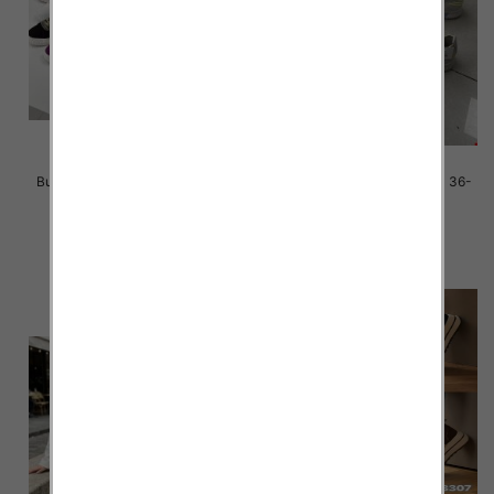
Buty sportowe damskie Roz 36-
Buty sportowe damskie Roz 36-
41 / 12 par
41 / 12 par
38.00 zł
36.00 zł
szczegóły
szczegóły