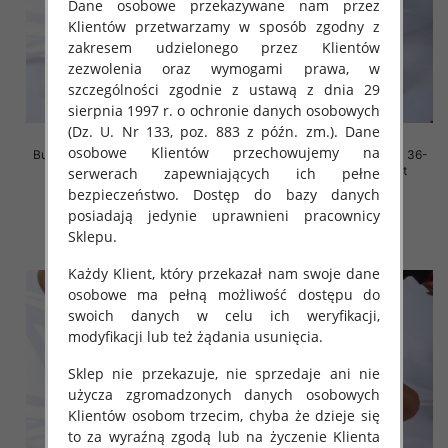
Dane osobowe przekazywane nam przez
Klientów przetwarzamy w sposób zgodny z
zakresem udzielonego przez Klientów
zezwolenia oraz wymogami prawa, w
szczególności zgodnie z ustawą z dnia 29
sierpnia 1997 r. o ochronie danych osobowych
(Dz. U. Nr 133, poz. 883 z późn. zm.). Dane
osobowe Klientów przechowujemy na
Buty sportowe damskie Roz 36-
Buty sportowe damskie Roz 36-
41, 1 kolor Paczka 12 szt
41, 1 kolor Paczka 12 szt
serwerach zapewniających ich pełne
bezpieczeństwo. Dostęp do bazy danych
45.00 zł
45.00 zł
posiadają jedynie uprawnieni pracownicy
szczegóły
szczegóły
Sklepu.
Każdy Klient, który przekazał nam swoje dane
osobowe ma pełną możliwość dostępu do
swoich danych w celu ich weryfikacji,
modyfikacji lub też żądania usunięcia.
Sklep nie przekazuje, nie sprzedaje ani nie
użycza zgromadzonych danych osobowych
Klientów osobom trzecim, chyba że dzieje się
to za wyraźną zgodą lub na życzenie Klienta