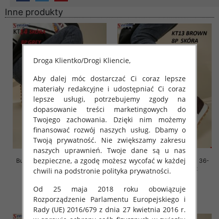
Inne produkty
Droga Klientko/Drogi Kliencie,
Aby dalej móc dostarczać Ci coraz lepsze
materiały redakcyjne i udostępniać Ci coraz
lepsze usługi, potrzebujemy zgody na
dopasowanie treści marketingowych do
Twojego zachowania. Dzięki nim możemy
finansować rozwój naszych usług. Dbamy o
Twoją prywatność. Nie zwiększamy zakresu
naszych uprawnień. Twoje dane są u nas
bezpieczne, a zgodę możesz wycofać w każdej
Buty sportowe damskie Roz 36-
Buty sportowe damskie Roz 36-
41, 1 kolor Paczka 8 szt
41, 1 kolor Paczka 8 szt
chwili na podstronie polityka prywatności.
88.00 zł
88.00 zł
Od 25 maja 2018 roku obowiązuje
szczegóły
szczegóły
Rozporządzenie Parlamentu Europejskiego i
Rady (UE) 2016/679 z dnia 27 kwietnia 2016 r.