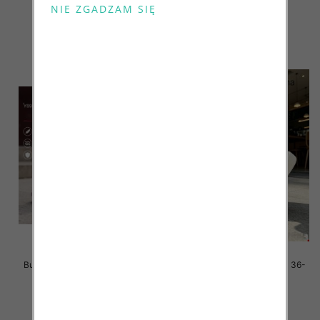
59.00 zł
59.00 zł
szczegóły
szczegóły
Buty sportowe damskie Roz 36-
Buty sportowe damskie Roz 36-
41/ 8 par
41/ 8 par
42.00 zł
42.00 zł
szczegóły
szczegóły