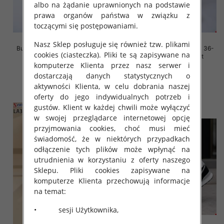
albo na żądanie uprawnionych na podstawie
prawa organów państwa w związku z
toczącymi się postępowaniami.
Nasz Sklep posługuje się również tzw. plikami
Buty sportowe damskie Roz 36-
Buty sportowe damskie Roz 36-
cookies (ciasteczka). Pliki te są zapisywane na
41, 1 kolor Paczka 12 szt
41, 1 kolor Paczka 12 szt
komputerze Klienta przez nasz serwer i
45.00 zł
45.00 zł
dostarczają danych statystycznych o
szczegóły
szczegóły
aktywności Klienta, w celu dobrania naszej
oferty do jego indywidualnych potrzeb i
gustów. Klient w każdej chwili może wyłączyć
w swojej przeglądarce internetowej opcję
przyjmowania cookies, choć musi mieć
świadomość, że w niektórych przypadkach
odłączenie tych plików może wpłynąć na
utrudnienia w korzystaniu z oferty naszego
Sklepu. Pliki cookies zapisywane na
komputerze Klienta przechowują informacje
na temat:
• sesji Użytkownika,