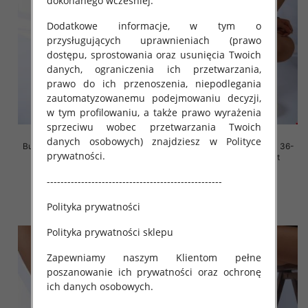
dokonanego wcześniej.
Dodatkowe informacje, w tym o
przysługujących uprawnieniach (prawo
dostępu, sprostowania oraz usunięcia Twoich
danych, ograniczenia ich przetwarzania,
prawo do ich przenoszenia, niepodlegania
zautomatyzowanemu podejmowaniu decyzji,
w tym profilowaniu, a także prawo wyrażenia
sprzeciwu wobec przetwarzania Twoich
danych osobowych) znajdziesz w Polityce
Buty sportowe damskie Roz 36-
Buty sportowe damskie Roz 36-
prywatności.
41, 1 kolor Paczka 12 szt
41, 1 kolor Paczka 12 szt
45.00 zł
45.00 zł
---------------------------------------------------
szczegóły
szczegóły
Polityka prywatności
Polityka prywatności sklepu
Zapewniamy naszym Klientom pełne
poszanowanie ich prywatności oraz ochronę
ich danych osobowych.