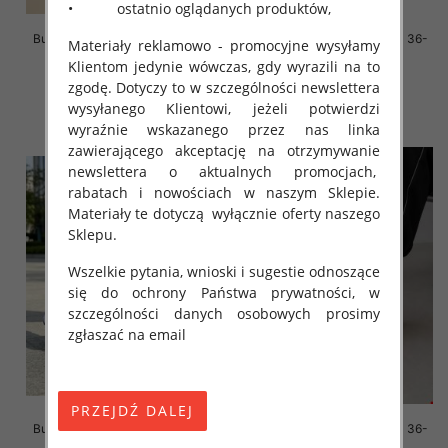
• ostatnio oglądanych produktów,
Buty sportowe damskie Roz 36-
Buty sportowe damskie Roz 36-
Materiały reklamowo - promocyjne wysyłamy
41, 1 kolor Paczka 12 szt
41/ 8 par
Klientom jedynie wówczas, gdy wyrazili na to
45.00 zł
59.00 zł
zgodę. Dotyczy to w szczególności newslettera
wysyłanego Klientowi, jeżeli potwierdzi
szczegóły
szczegóły
wyraźnie wskazanego przez nas linka
zawierającego akceptację na otrzymywanie
newslettera o aktualnych promocjach,
rabatach i nowościach w naszym Sklepie.
Materiały te dotyczą wyłącznie oferty naszego
Sklepu.
Wszelkie pytania, wnioski i sugestie odnoszące
się do ochrony Państwa prywatności, w
szczególności danych osobowych prosimy
zgłaszać na email
Buty sportowe damskie Roz 36-
Buty sportowe damskie Roz 36-
41/ 8 par
41/ 8 par