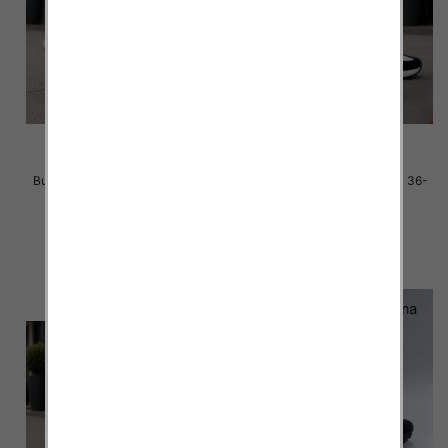
Buty sportowe damskie Roz 36-
Buty sportowe damskie Roz 36-
41 / 8 par
41 / 8 par
40.00 zł
40.00 zł
szczegóły
szczegóły