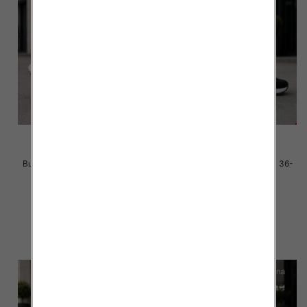
Buty sportowe damskie Roz 36-
Buty sportowe damskie Roz 36-
41 / 8 par
41 / 8 par
40.00 zł
40.00 zł
szczegóły
szczegóły