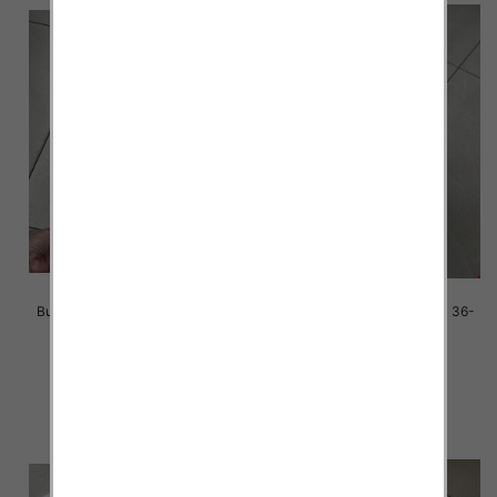
Buty sportowe damskie Roz 36-
Buty sportowe damskie Roz 36-
41 / 12 par
41 / 12 par
38.00 zł
38.00 zł
szczegóły
szczegóły