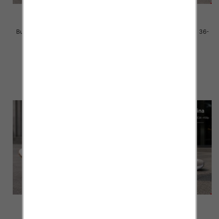
Buty sportowe damskie Roz 36-
Buty sportowe damskie Roz 36-
41 / 8 par
41 / 8 par
40.00 zł
40.00 zł
szczegóły
szczegóły