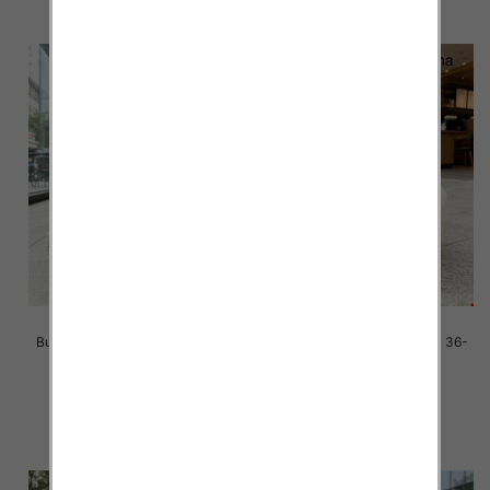
Buty sportowe damskie Roz 36-
Buty sportowe damskie Roz 36-
41/ 8 par
41/ 8 par
42.00 zł
42.00 zł
szczegóły
szczegóły