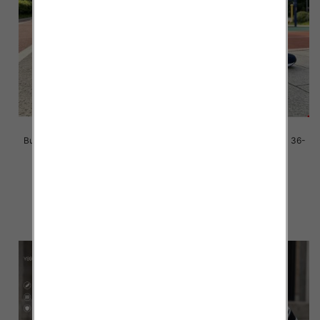
Buty sportowe damskie Roz 36-
Buty sportowe damskie Roz 36-
41/ 8 par
41/ 8 par
39.00 zł
39.00 zł
szczegóły
szczegóły