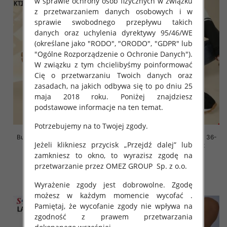
w sprawie ochrony osób fizycznych w związku
z przetwarzaniem danych osobowych i w
sprawie swobodnego przepływu takich
danych oraz uchylenia dyrektywy 95/46/WE
(określane jako "RODO", "ORODO", "GDPR" lub
"Ogólne Rozporządzenie o Ochronie Danych").
W związku z tym chcielibyśmy poinformować
Cię o przetwarzaniu Twoich danych oraz
zasadach, na jakich odbywa się to po dniu 25
maja 2018 roku. Poniżej znajdziesz
podstawowe informacje na ten temat.
Potrzebujemy na to Twojej zgody.
Buty sportowe damskie Roz 36-
Buty sportowe damskie Roz 36-
Jeżeli klikniesz przycisk „Przejdź dalej” lub
41, 1 kolor Paczka 8 szt
41, 1 kolor Paczka 8 szt
zamkniesz to okno, to wyrazisz zgodę na
88.00 zł
88.00 zł
przetwarzanie przez OMEZ GROUP
Sp. z o.o.
szczegóły
szczegóły
Wyrażenie zgody jest dobrowolne. Zgodę
możesz w każdym momencie wycofać .
Pamiętaj, że wycofanie zgody nie wpływa na
zgodność z prawem przetwarzania