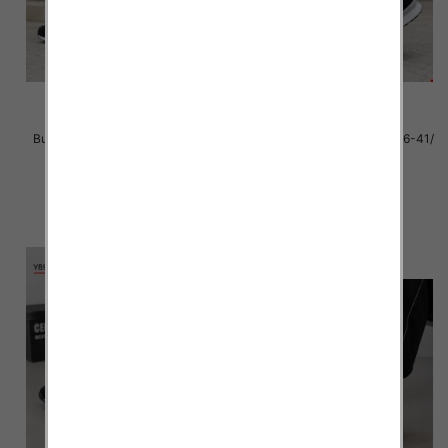
Buty sportowe damskie Roz 36-
Buty sportowe Męskie Roz 36-41/
41/ 8 par
8 par
39.00 zł
39.00 zł
szczegóły
szczegóły