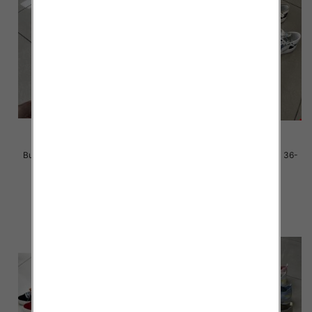
Buty sportowe damskie Roz 36-
Buty sportowe damskie Roz 36-
41 / 12 par
41 / 12 par
38.00 zł
38.00 zł
szczegóły
szczegóły