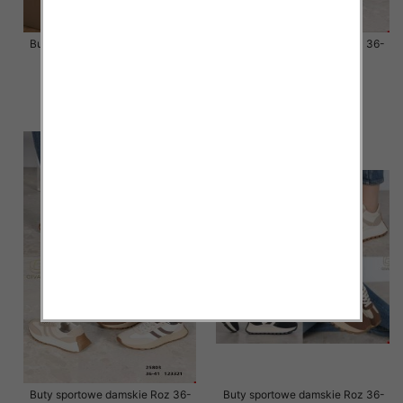
Buty sportowe damskie Roz 36-
Buty sportowe damskie Roz 36-
41 / 12 par
41 / 12 par
58.00 zł
58.00 zł
szczegóły
szczegóły
Buty sportowe damskie Roz 36-
Buty sportowe damskie Roz 36-