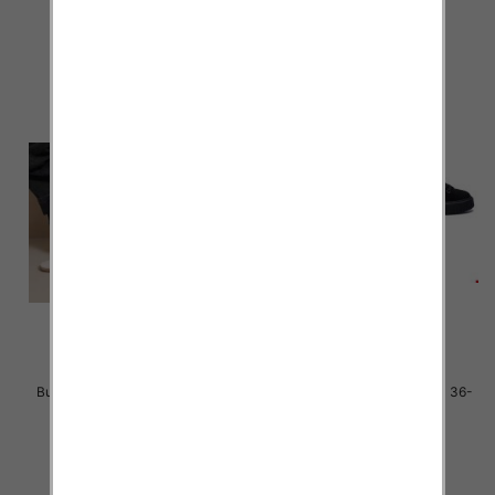
46.00 zł
46.00 zł
szczegóły
szczegóły
Buty sportowe damskie Roz 36-
Buty sportowe damskie Roz 36-
41 / 12 par
41 / 12 par
46.00 zł
40.00 zł
szczegóły
szczegóły