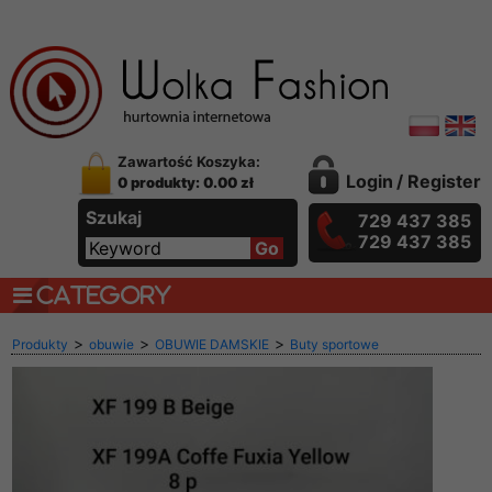
Zawartość Koszyka:
Login
/
Register
0 produkty: 0.00 zł
Szukaj
729 437 385
729 437 385
CATEGORY
>
>
>
Produkty
obuwie
OBUWIE DAMSKIE
Buty sportowe