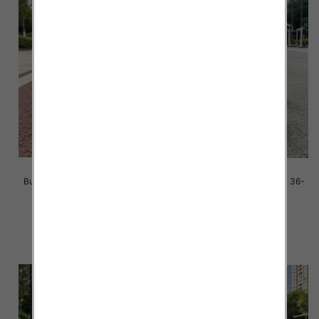
Buty sportowe damskie Roz 36-
Buty sportowe damskie Roz 36-
41/ 8 par
41/ 8 par
39.00 zł
39.00 zł
szczegóły
szczegóły