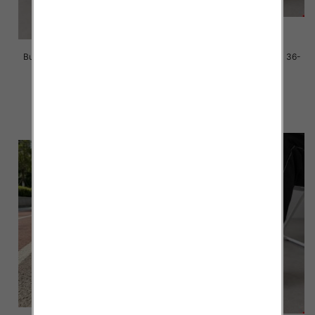
Buty sportowe damskie Roz 36-
Buty sportowe damskie Roz 36-
41/ 8 par
41/ 8 par
39.00 zł
39.00 zł
szczegóły
szczegóły