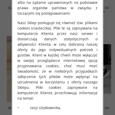
albo na żądanie uprawnionych na podstawie
prawa organów państwa w związku z
Buty sportowe damskie Roz 36-
Buty sportowe damskie Roz 36-
41, 1 kolor Paczka 12 szt
41, 1 kolor Paczka 12 szt
toczącymi się postępowaniami.
45.00 zł
45.00 zł
Nasz Sklep posługuje się również tzw. plikami
szczegóły
szczegóły
cookies (ciasteczka). Pliki te są zapisywane na
komputerze Klienta przez nasz serwer i
dostarczają danych statystycznych o
aktywności Klienta, w celu dobrania naszej
oferty do jego indywidualnych potrzeb i
gustów. Klient w każdej chwili może wyłączyć
w swojej przeglądarce internetowej opcję
przyjmowania cookies, choć musi mieć
świadomość, że w niektórych przypadkach
odłączenie tych plików może wpłynąć na
utrudnienia w korzystaniu z oferty naszego
Sklepu. Pliki cookies zapisywane na
komputerze Klienta przechowują informacje
na temat:
• sesji Użytkownika,
Buty sportowe damskie Roz 36-
Buty sportowe damskie Roz 36-
41, 1 kolor Paczka 12 szt
41/ 8 par