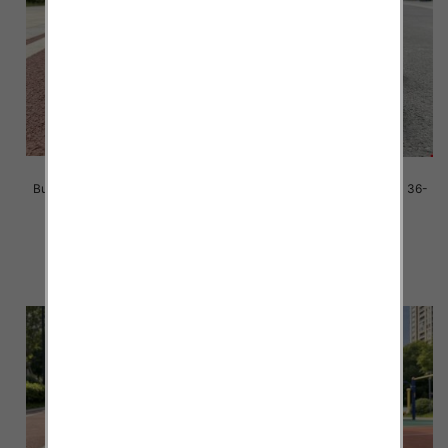
Buty sportowe damskie Roz 36-
Buty sportowe damskie Roz 36-
41/ 8 par
41/ 8 par
39.00 zł
39.00 zł
szczegóły
szczegóły