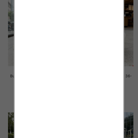
Buty sportowe damskie Roz 36-
Buty sportowe damskie Roz 36-
41/ 8 par
41/ 8 par
42.00 zł
42.00 zł
szczegóły
szczegóły