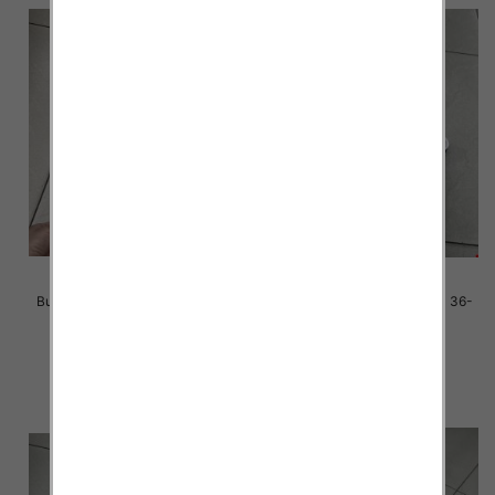
Buty sportowe damskie Roz 36-
Buty sportowe damskie Roz 36-
41 / 12 par
41 / 12 par
41.00 zł
38.00 zł
szczegóły
szczegóły