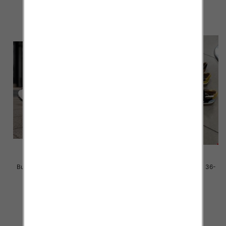
szczegóły
szczegóły
Buty sportowe damskie Roz 36-
Buty sportowe damskie Roz 36-
41 / 8 par
41 / 12 par
40.00 zł
85.00 zł
szczegóły
szczegóły