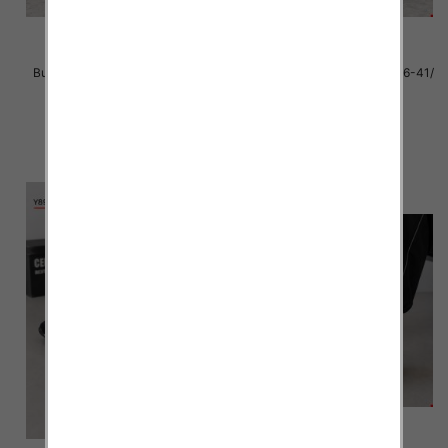
Buty sportowe damskie Roz 36-
Buty sportowe Męskie Roz 36-41/
41/ 8 par
8 par
39.00 zł
39.00 zł
szczegóły
szczegóły