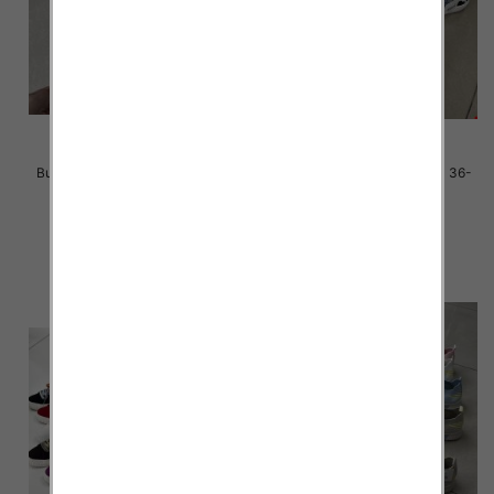
Buty sportowe damskie Roz 36-
Buty sportowe damskie Roz 36-
41 / 12 par
41 / 12 par
38.00 zł
38.00 zł
szczegóły
szczegóły