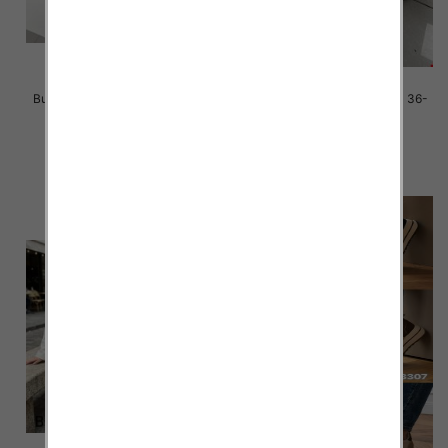
Buty sportowe damskie Roz 36-
Buty sportowe damskie Roz 36-
41 / 12 par
41 / 12 par
38.00 zł
36.00 zł
szczegóły
szczegóły