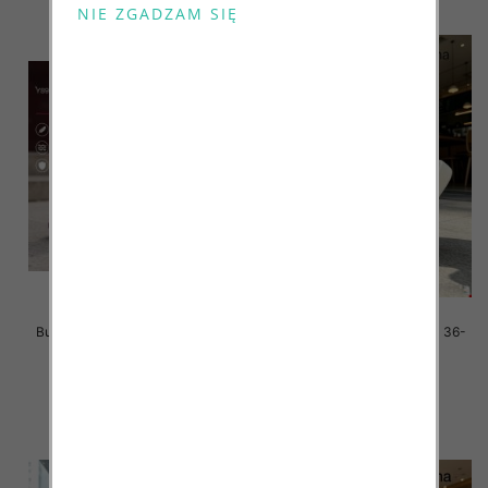
Buty sportowe damskie Roz 36-
Buty sportowe damskie Roz 36-
41/ 8 par
41/ 8 par
42.00 zł
42.00 zł
szczegóły
szczegóły