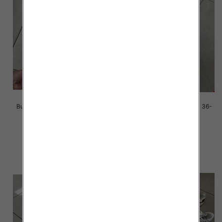
Buty sportowe damskie Roz 36-
Buty sportowe damskie Roz 36-
41 / 12 par
41 / 12 par
38.00 zł
38.00 zł
szczegóły
szczegóły