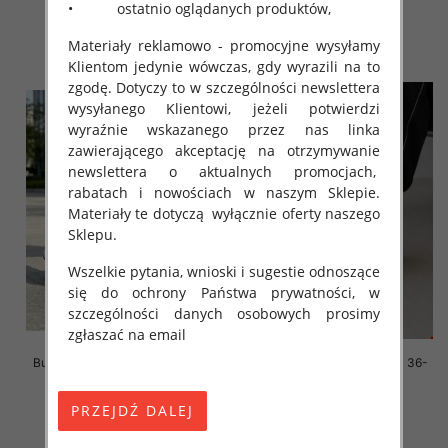
• ostatnio oglądanych produktów,
45.00 zł
59.00 zł
szczegóły
szczegóły
Materiały reklamowo - promocyjne wysyłamy
Klientom jedynie wówczas, gdy wyrazili na to
zgodę. Dotyczy to w szczególności newslettera
wysyłanego Klientowi, jeżeli potwierdzi
wyraźnie wskazanego przez nas linka
zawierającego akceptację na otrzymywanie
newslettera o aktualnych promocjach,
rabatach i nowościach w naszym Sklepie.
Materiały te dotyczą wyłącznie oferty naszego
Sklepu.
Wszelkie pytania, wnioski i sugestie odnoszące
się do ochrony Państwa prywatności, w
szczególności danych osobowych prosimy
zgłaszać na email
Buty sportowe damskie Roz 36-
Buty sportowe damskie Roz 36-
41/ 8 par
41/ 8 par
59.00 zł
59.00 zł
szczegóły
szczegóły