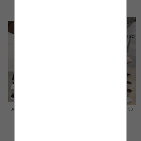
39.00 zł
39.00 zł
szczegóły
szczegóły
Buty sportowe damskie Roz 36-
Buty sportowe damskie Roz 36-
41 / 12 par
41 / 12 par
46.00 zł
46.00 zł
szczegóły
szczegóły