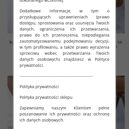
dokonanego wcześniej.
Dodatkowe informacje, w tym o
przysługujących uprawnieniach (prawo
dostępu, sprostowania oraz usunięcia Twoich
danych, ograniczenia ich przetwarzania,
prawo do ich przenoszenia, niepodlegania
zautomatyzowanemu podejmowaniu decyzji,
Buty sportowe damskie Roz 36-
Buty sportowe damskie Roz 36-
w tym profilowaniu, a także prawo wyrażenia
41, 1 kolor Paczka 12 szt
41, 1 kolor Paczka 12 szt
sprzeciwu wobec przetwarzania Twoich
45.00 zł
45.00 zł
danych osobowych) znajdziesz w Polityce
szczegóły
szczegóły
prywatności.
---------------------------------------------------
Polityka prywatności
Polityka prywatności sklepu
Zapewniamy naszym Klientom pełne
poszanowanie ich prywatności oraz ochronę
ich danych osobowych.