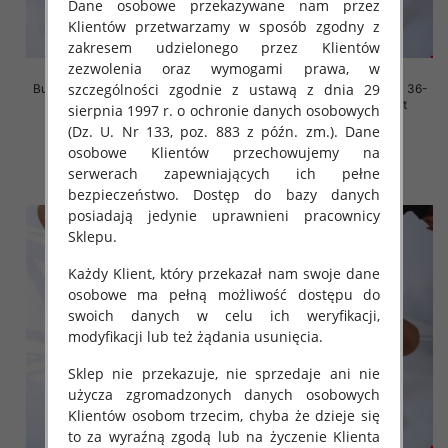
Dane osobowe przekazywane nam przez
Klientów przetwarzamy w sposób zgodny z
zakresem udzielonego przez Klientów
zezwolenia oraz wymogami prawa, w
szczególności zgodnie z ustawą z dnia 29
Buty sportowe damskie Roz 36-
Buty sportowe damskie Roz 36-
41, 1 kolor Paczka 12 szt
41, 1 kolor Paczka 12 szt
sierpnia 1997 r. o ochronie danych osobowych
(Dz. U. Nr 133, poz. 883 z późn. zm.). Dane
45.00 zł
45.00 zł
osobowe Klientów przechowujemy na
szczegóły
szczegóły
serwerach zapewniających ich pełne
bezpieczeństwo. Dostęp do bazy danych
posiadają jedynie uprawnieni pracownicy
Sklepu.
Każdy Klient, który przekazał nam swoje dane
osobowe ma pełną możliwość dostępu do
swoich danych w celu ich weryfikacji,
modyfikacji lub też żądania usunięcia.
Sklep nie przekazuje, nie sprzedaje ani nie
użycza zgromadzonych danych osobowych
Klientów osobom trzecim, chyba że dzieje się
to za wyraźną zgodą lub na życzenie Klienta