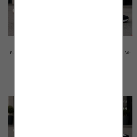
Buty sportowe damskie Roz 36-
Buty sportowe damskie Roz 36-
41 / 8 par
41 / 8 par
40.00 zł
40.00 zł
szczegóły
szczegóły