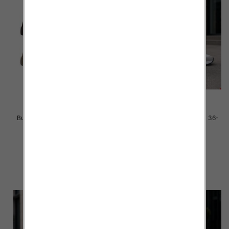
Buty sportowe damskie Roz 36-
Buty sportowe damskie Roz 36-
41 / 12 par
41 / 8 par
40.00 zł
40.00 zł
szczegóły
szczegóły