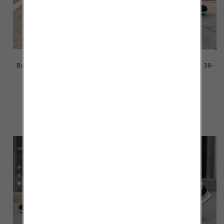
Buty sportowe damskie Roz 36-
Buty sportowe damskie Roz 36-
41/ 8 par
41/ 8 par
39.00 zł
39.00 zł
szczegóły
szczegóły