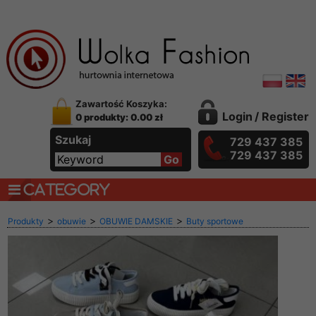
Zawartość Koszyka:
Login
/
Register
0 produkty: 0.00 zł
Szukaj
729 437 385
729 437 385
CATEGORY
>
>
>
Produkty
obuwie
OBUWIE DAMSKIE
Buty sportowe