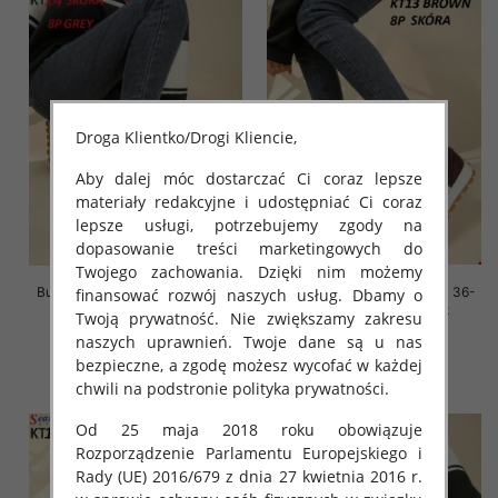
Droga Klientko/Drogi Kliencie,
Aby dalej móc dostarczać Ci coraz lepsze
materiały redakcyjne i udostępniać Ci coraz
lepsze usługi, potrzebujemy zgody na
dopasowanie treści marketingowych do
Twojego zachowania. Dzięki nim możemy
Buty sportowe damskie Roz 36-
Buty sportowe damskie Roz 36-
finansować rozwój naszych usług. Dbamy o
41, 1 kolor Paczka 8 szt
41, 1 kolor Paczka 8 szt
Twoją prywatność. Nie zwiększamy zakresu
naszych uprawnień. Twoje dane są u nas
88.00 zł
88.00 zł
bezpieczne, a zgodę możesz wycofać w każdej
szczegóły
szczegóły
chwili na podstronie polityka prywatności.
Od 25 maja 2018 roku obowiązuje
Rozporządzenie Parlamentu Europejskiego i
Rady (UE) 2016/679 z dnia 27 kwietnia 2016 r.