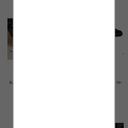
Buty sportowe damskie Roz 36-
Buty sportowe damskie Roz 36-
41 / 12 par
41 / 12 par
46.00 zł
40.00 zł
szczegóły
szczegóły