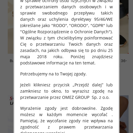
w sprawie ochrony osób fizycznych w związku
z przetwarzaniem danych osobowych i w
sprawie swobodnego przepływu takich
danych oraz uchylenia dyrektywy 95/46/WE
(określane jako "RODO", "ORODO", "GDPR" lub
"Ogólne Rozporządzenie o Ochronie Danych").
W związku z tym chcielibyśmy poinformować
Cię o przetwarzaniu Twoich danych oraz
zasadach, na jakich odbywa się to po dniu 25
maja 2018 roku. Poniżej znajdziesz
Buty sportowe damskie Roz 36-
Buty sportowe damskie Roz 36-
podstawowe informacje na ten temat.
41, 1 kolor Paczka 8 szt
41, 1 kolor Paczka 8 szt
Potrzebujemy na to Twojej zgody.
88.00 zł
88.00 zł
szczegóły
szczegóły
Jeżeli klikniesz przycisk „Przejdź dalej” lub
zamkniesz to okno, to wyrazisz zgodę na
przetwarzanie przez OMEZ GROUP
Sp. z o.o.
Wyrażenie zgody jest dobrowolne. Zgodę
możesz w każdym momencie wycofać .
Pamiętaj, że wycofanie zgody nie wpływa na
zgodność z prawem przetwarzania