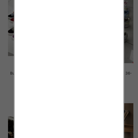
Buty sportowe damskie Roz 36-
Buty sportowe damskie Roz 36-
41 / 12 par
41 / 12 par
38.00 zł
36.00 zł
szczegóły
szczegóły