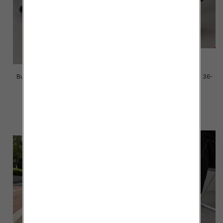
Buty sportowe damskie Roz 36-
Buty sportowe damskie Roz 36-
41/ 8 par
41/ 8 par
39.00 zł
39.00 zł
szczegóły
szczegóły