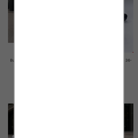
Buty sportowe damskie Roz 36-
Buty sportowe damskie Roz 36-
41 / 8 par
41 / 8 par
40.00 zł
40.00 zł
szczegóły
szczegóły