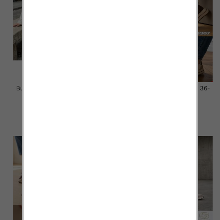
Buty sportowe damskie Roz 36-
Buty sportowe damskie Roz 36-
41 / 12 par
41 / 12 par
58.00 zł
58.00 zł
szczegóły
szczegóły