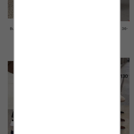
Buty sportowe damskie Roz 36-
Buty sportowe damskie Roz 36-
41/ 8 par
41/ 8 par
39.00 zł
39.00 zł
szczegóły
szczegóły