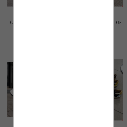
Buty sportowe damskie Roz 36-
Buty sportowe damskie Roz 36-
41 / 8 par
41 / 8 par
40.00 zł
40.00 zł
szczegóły
szczegóły