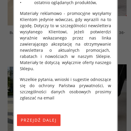
• ostatnio oglądanych produktów,
Materiały reklamowo - promocyjne wysyłamy
Klientom jedynie wówczas, gdy wyrazili na to
zgodę. Dotyczy to w szczególności newslettera
wysyłanego Klientowi, jeżeli potwierdzi
Buty sportowe damskie Roz 36-
Buty sportowe damskie Roz 36-
41, 1 kolor Paczka 12 szt
41/ 8 par
wyraźnie wskazanego przez nas linka
zawierającego akceptację na otrzymywanie
45.00 zł
59.00 zł
newslettera o aktualnych promocjach,
szczegóły
szczegóły
rabatach i nowościach w naszym Sklepie.
Materiały te dotyczą wyłącznie oferty naszego
Sklepu.
Wszelkie pytania, wnioski i sugestie odnoszące
się do ochrony Państwa prywatności, w
szczególności danych osobowych prosimy
zgłaszać na email