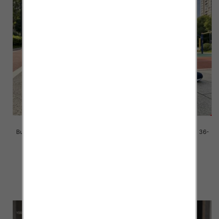
Buty sportowe damskie Roz 36-
Buty sportowe damskie Roz 36-
41/ 8 par
41/ 8 par
39.00 zł
39.00 zł
szczegóły
szczegóły