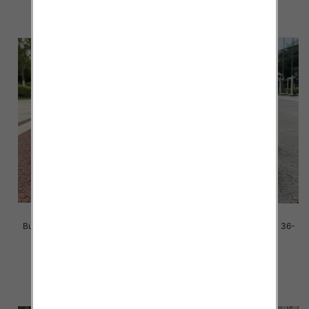
szczegóły
szczegóły
Buty sportowe damskie Roz 36-
Buty sportowe damskie Roz 36-
41/ 8 par
41/ 8 par
39.00 zł
39.00 zł
szczegóły
szczegóły