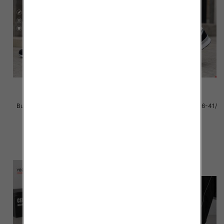
Buty sportowe damskie Roz 36-
Buty sportowe Męskie Roz 36-41/
41/ 8 par
8 par
39.00 zł
39.00 zł
szczegóły
szczegóły