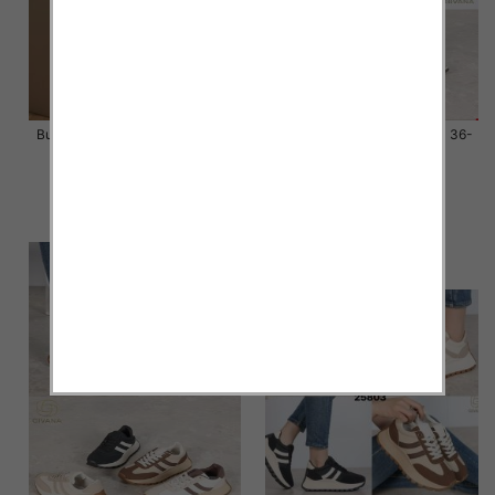
Buty sportowe damskie Roz 36-
Buty sportowe damskie Roz 36-
41 / 12 par
41 / 12 par
58.00 zł
58.00 zł
szczegóły
szczegóły