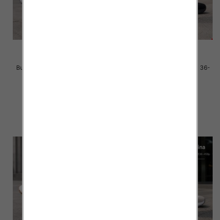
Buty sportowe damskie Roz 36-
Buty sportowe damskie Roz 36-
41 / 8 par
41 / 8 par
40.00 zł
40.00 zł
szczegóły
szczegóły