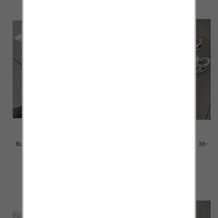
Buty sportowe damskie Roz 36-
Buty sportowe damskie Roz 36-
41 / 12 par
41 / 12 par
38.00 zł
38.00 zł
szczegóły
szczegóły