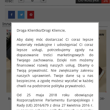
lość:
Inne produkty
Droga Klientko/Drogi Kliencie,
Aby dalej móc dostarczać Ci coraz lepsze
materiały redakcyjne i udostępniać Ci coraz
lepsze usługi, potrzebujemy zgody na
dopasowanie treści marketingowych do
Twojego zachowania. Dzięki nim możemy
finansować rozwój naszych usług. Dbamy o
Twoją prywatność. Nie zwiększamy zakresu
naszych uprawnień. Twoje dane są u nas
bezpieczne, a zgodę możesz wycofać w każdej
chwili na podstronie polityka prywatności.
Od 25 maja 2018 roku obowiązuje
Buty sportowe damskie Roz 36-
Buty sportowe damskie Roz 36-
Rozporządzenie Parlamentu Europejskiego i
41, 1 kolor Paczka 8 szt
41, 1 kolor Paczka 8 szt
Rady (UE) 2016/679 z dnia 27 kwietnia 2016 r.
88.00 zł
88.00 zł