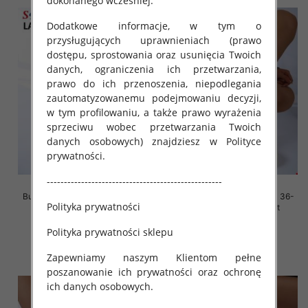
dokonanego wcześniej.
Dodatkowe informacje, w tym o
przysługujących uprawnieniach (prawo
dostępu, sprostowania oraz usunięcia Twoich
danych, ograniczenia ich przetwarzania,
prawo do ich przenoszenia, niepodlegania
zautomatyzowanemu podejmowaniu decyzji,
w tym profilowaniu, a także prawo wyrażenia
sprzeciwu wobec przetwarzania Twoich
danych osobowych) znajdziesz w Polityce
prywatności.
---------------------------------------------------
Buty sportowe damskie Roz 36-
Buty sportowe damskie Roz 36-
Polityka prywatności
41, 1 kolor Paczka 12 szt
41, 1 kolor Paczka 12 szt
45.00 zł
45.00 zł
Polityka prywatności sklepu
szczegóły
szczegóły
Zapewniamy naszym Klientom pełne
poszanowanie ich prywatności oraz ochronę
ich danych osobowych.