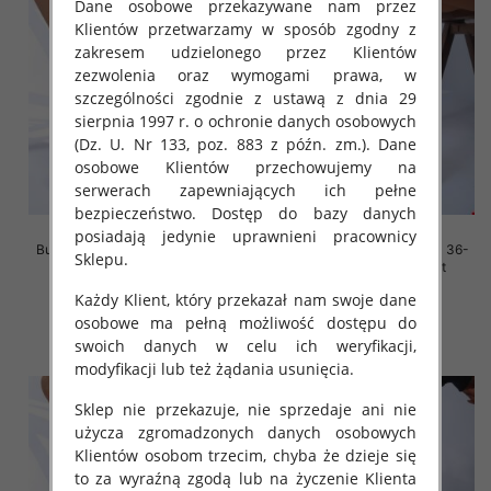
Dane osobowe przekazywane nam przez
Klientów przetwarzamy w sposób zgodny z
zakresem udzielonego przez Klientów
zezwolenia oraz wymogami prawa, w
szczególności zgodnie z ustawą z dnia 29
sierpnia 1997 r. o ochronie danych osobowych
(Dz. U. Nr 133, poz. 883 z późn. zm.). Dane
osobowe Klientów przechowujemy na
serwerach zapewniających ich pełne
bezpieczeństwo. Dostęp do bazy danych
posiadają jedynie uprawnieni pracownicy
Buty sportowe damskie Roz 36-
Buty sportowe damskie Roz 36-
Sklepu.
41, 1 kolor Paczka 12 szt
41, 1 kolor Paczka 12 szt
45.00 zł
45.00 zł
Każdy Klient, który przekazał nam swoje dane
osobowe ma pełną możliwość dostępu do
szczegóły
szczegóły
swoich danych w celu ich weryfikacji,
modyfikacji lub też żądania usunięcia.
Sklep nie przekazuje, nie sprzedaje ani nie
użycza zgromadzonych danych osobowych
Klientów osobom trzecim, chyba że dzieje się
to za wyraźną zgodą lub na życzenie Klienta