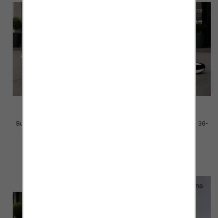
Buty sportowe damskie Roz 36-
Buty sportowe damskie Roz 36-
41 / 8 par
41 / 8 par
40.00 zł
40.00 zł
szczegóły
szczegóły