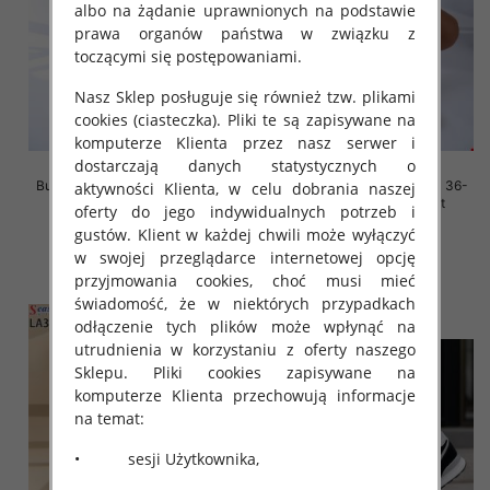
albo na żądanie uprawnionych na podstawie
prawa organów państwa w związku z
toczącymi się postępowaniami.
Nasz Sklep posługuje się również tzw. plikami
cookies (ciasteczka). Pliki te są zapisywane na
komputerze Klienta przez nasz serwer i
dostarczają danych statystycznych o
Buty sportowe damskie Roz 36-
Buty sportowe damskie Roz 36-
aktywności Klienta, w celu dobrania naszej
41, 1 kolor Paczka 12 szt
41, 1 kolor Paczka 12 szt
oferty do jego indywidualnych potrzeb i
45.00 zł
45.00 zł
gustów. Klient w każdej chwili może wyłączyć
w swojej przeglądarce internetowej opcję
szczegóły
szczegóły
przyjmowania cookies, choć musi mieć
świadomość, że w niektórych przypadkach
odłączenie tych plików może wpłynąć na
utrudnienia w korzystaniu z oferty naszego
Sklepu. Pliki cookies zapisywane na
komputerze Klienta przechowują informacje
na temat:
• sesji Użytkownika,