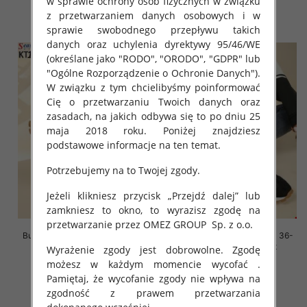
w sprawie ochrony osób fizycznych w związku
z przetwarzaniem danych osobowych i w
szczegóły
szczegóły
sprawie swobodnego przepływu takich
danych oraz uchylenia dyrektywy 95/46/WE
(określane jako "RODO", "ORODO", "GDPR" lub
"Ogólne Rozporządzenie o Ochronie Danych").
W związku z tym chcielibyśmy poinformować
Cię o przetwarzaniu Twoich danych oraz
zasadach, na jakich odbywa się to po dniu 25
maja 2018 roku. Poniżej znajdziesz
podstawowe informacje na ten temat.
Potrzebujemy na to Twojej zgody.
Jeżeli klikniesz przycisk „Przejdź dalej” lub
zamkniesz to okno, to wyrazisz zgodę na
przetwarzanie przez OMEZ GROUP
Sp. z o.o.
Buty sportowe damskie Roz 36-
Buty sportowe damskie Roz 36-
41, 1 kolor Paczka 8 szt
41, 1 kolor Paczka 8 szt
Wyrażenie zgody jest dobrowolne. Zgodę
możesz w każdym momencie wycofać .
88.00 zł
88.00 zł
Pamiętaj, że wycofanie zgody nie wpływa na
szczegóły
szczegóły
zgodność z prawem przetwarzania