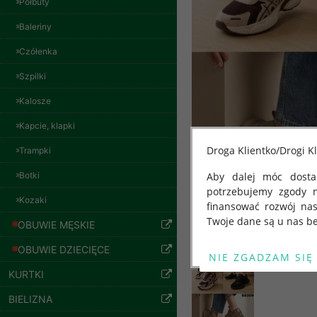
Półbuty
Baleriny
Czółenka
Spodnie damskie
jeansy Roz 29-36, 1
Szpilki
Kolor Paczka 10 szt
Kalosze
57.00 zł
szczegóły
Kapcie, klapki
Droga Klientko/Drogi Kl
Trampki
Botki
Aby dalej móc dostar
potrzebujemy zgody 
Kozaki
finansować rozwój na
Twoje dane są u nas be
OBUWIE MĘSKIE
Od 25 maja 2018 roku
OBUWIE DZIECIĘCE
kwietnia 2016 r. w sp
KURTKI
swobodnego przepływu
"GDPR" lub "Ogólne R
BIELIZNA
przetwarzaniu Twoich