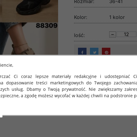
Rozmiar:
36-41
Kolor:
1 kolor
lość:
iencie,
czać Ci coraz lepsze materiały redakcyjne i udostępniać Ci
na dopasowanie treści marketingowych do Twojego zachowani
szych usług. Dbamy o Twoją prywatność. Nie zwiększamy zakre
zpieczne, a zgodę możesz wycofać w każdej chwili na podstronie po
 obowiązuje Rozporządzenie Parlamentu Europejskiego i Rady (U
rawie ochrony osób fizycznych w związku z przetwarzaniem danych
 takich danych oraz uchylenia dyrektywy 95/46/WE (określane 
ozporządzenie o Ochronie Danych"). W związku z tym chcielibyś
 danych oraz zasadach, na jakich odbywa się to po dniu 25 ma