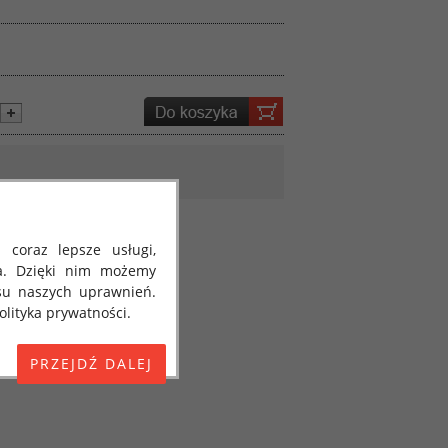
 coraz lepsze usługi,
a. Dzięki nim możemy
su naszych uprawnień.
lityka prywatności.
E) 2016/679 z dnia 27
 osobowych i w sprawie
jako "RODO", "ORODO",
my poinformować Cię o
ja 2018 roku. Poniżej