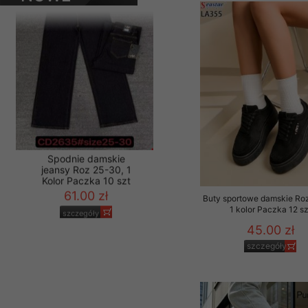
PRODUKTY
Materiały reklamowo -
szczególności newsle
zawierającego akcept
naszym Sklepie. Materi
Wszelkie pytania, wni
osobowych prosimy zgł
Buty sportowe damskie Ro
Spodnie damskie
1 kolor Paczka 12 sz
jeansy Roz 25-30, 1
45.00 zł
Kolor Paczka 10 szt
61.00 zł
szczegóły
szczegóły