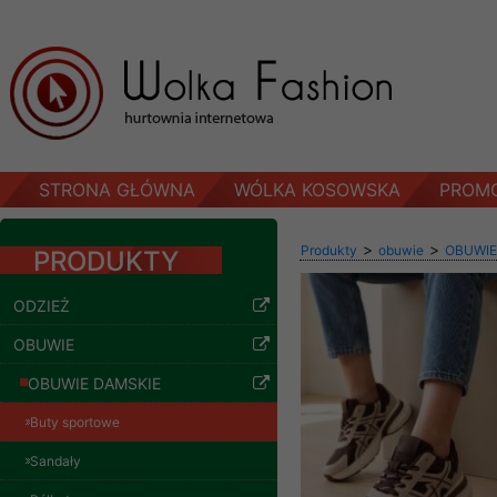
STRONA GŁÓWNA
WÓLKA KOSOWSKA
PROM
>
>
Produkty
obuwie
OBUWIE
PRODUKTY
ODZIEŻ
OBUWIE
OBUWIE DAMSKIE
Buty sportowe
Sandały