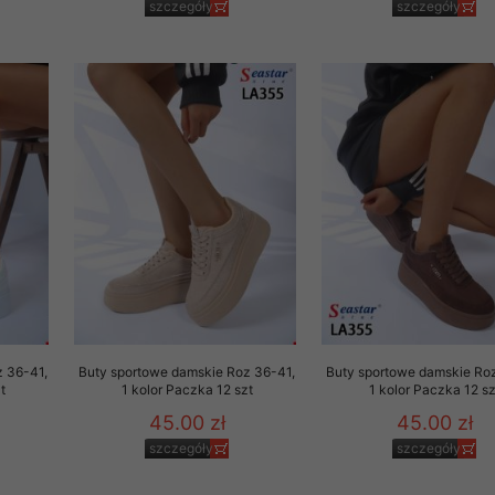
szczegóły
szczegóły
29 sierpnia 1997 r. o
entów przechowujemy na
ją jedynie uprawnieni
o swoich danych w celu
ientów osobom trzecim,
awnionych na podstawie
ne na komputerze Klienta
brania naszej oferty do
zeglądarce internetowej
odłączenie tych plików
pisywane na komputerze
z 36-41,
Buty sportowe damskie Roz 36-41,
Buty sportowe damskie Ro
t
1 kolor Paczka 12 szt
1 kolor Paczka 12 sz
45.00 zł
45.00 zł
szczegóły
szczegóły