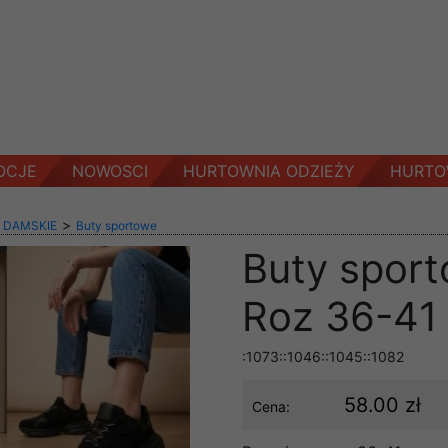
OCJE
NOWOSCI
HURTOWNIA ODZIEŻY
HURTO
>
 DAMSKIE
Buty sportowe
Buty spor
Roz 36-41 
:1073::1046::1045::1082
58.00 zł
Cena: