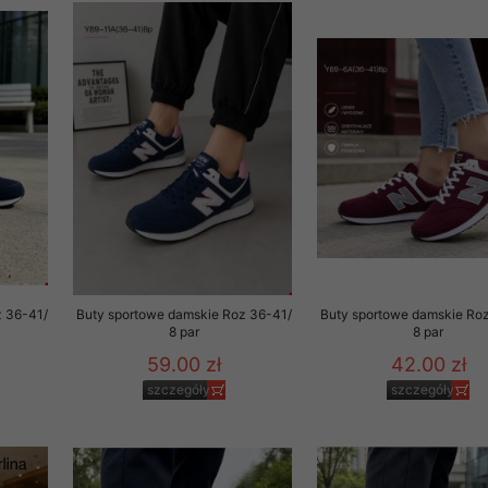
to zgodę. Dotyczy to w
anego przez nas linka
batach i nowościach w
w szczególności danych
z 36-41/
Buty sportowe damskie Roz 36-41/
Buty sportowe damskie Ro
8 par
8 par
59.00 zł
42.00 zł
szczegóły
szczegóły