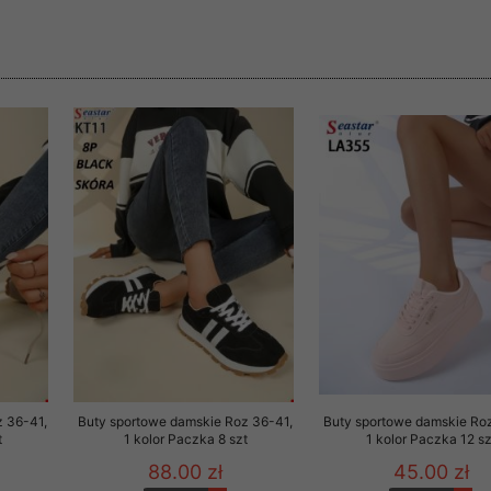
rzetwarzanie przez OMEZ
że wycofanie zgody nie
towania oraz usunięcia
ania zautomatyzowanemu
 przetwarzania Twoich
z 36-41,
Buty sportowe damskie Roz 36-41,
Buty sportowe damskie Ro
t
1 kolor Paczka 8 szt
1 kolor Paczka 12 sz
ych osobowych.
88.00 zł
45.00 zł
sem udzielonego przez