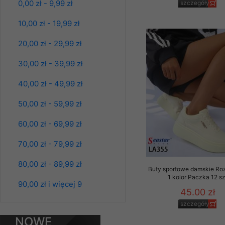
0,00 zł - 9,99 zł
Kolor Paczka 10 szt
szczegóły
Klientów zezwolenia 
61.00 zł
ochronie danych osobo
10,00 zł - 19,99 zł
szczegóły
serwerach zapewniają
pracownicy Sklepu.
20,00 zł - 29,99 zł
Każdy Klient, który p
30,00 zł - 39,99 zł
ich weryfikacji, modyfik
40,00 zł - 49,99 zł
Sklep nie przekazuje,
chyba że dzieje się t
50,00 zł - 59,99 zł
prawa organów państwa
60,00 zł - 69,99 zł
Nasz Sklep posługuje si
przez nasz serwer i do
70,00 zł - 79,99 zł
jego indywidualnych po
opcję przyjmowania co
80,00 zł - 89,99 zł
może wpłynąć na utrud
Buty sportowe damskie Ro
1 kolor Paczka 12 sz
Klienta przechowują in
Spodnie damskie
90,00 zł i więcej 9
jeansy Roz 25-30, 1
45.00 zł
Kolor Paczka 10 szt
• sesji Użytkownik
szczegóły
61.00 zł
• ostatnio oglądany
NOWE
szczegóły