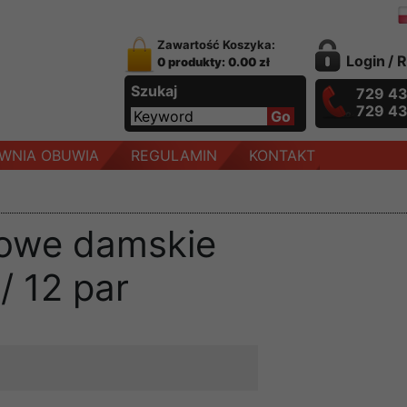
Zawartość Koszyka:
Login
/
R
0 produkty: 0.00 zł
Szukaj
729 4
729 4
WNIA OBUWIA
REGULAMIN
KONTAKT
towe damskie
/ 12 par