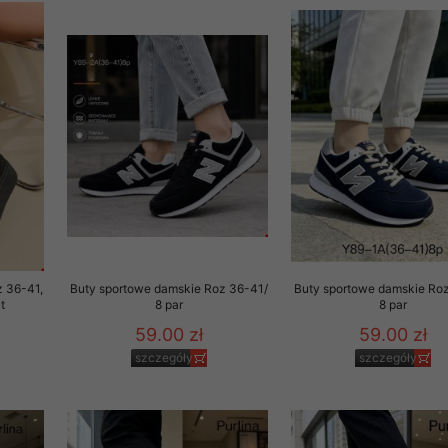
 promocyjne wysyłamy Klientom jedynie wówczas, gdy wyrazili na 
ttera wysyłanego Klientowi, jeżeli potwierdzi wyraźnie wskaz
ację na otrzymywanie newslettera o aktualnych promocjach, ra
ały te dotyczą wyłącznie oferty naszego Sklepu.
oski i sugestie odnoszące się do ochrony Państwa prywatności, 
aszać na email
z 36-41,
Buty sportowe damskie Roz 36-41/
Buty sportowe damskie Ro
t
8 par
8 par
59.00 zł
59.00 zł
szczegóły
szczegóły