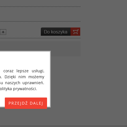
 coraz lepsze usługi,
a. Dzięki nim możemy
su naszych uprawnień.
lityka prywatności.
E) 2016/679 z dnia 27
 osobowych i w sprawie
jako "RODO", "ORODO",
my poinformować Cię o
ja 2018 roku. Poniżej