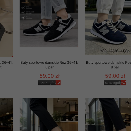
 promocyjne wysyłamy Klientom jedynie wówczas, gdy wyrazili na 
ttera wysyłanego Klientowi, jeżeli potwierdzi wyraźnie wskaz
ację na otrzymywanie newslettera o aktualnych promocjach, ra
ały te dotyczą wyłącznie oferty naszego Sklepu.
oski i sugestie odnoszące się do ochrony Państwa prywatności, 
aszać na email
z 36-41,
Buty sportowe damskie Roz 36-41/
Buty sportowe damskie Ro
t
8 par
8 par
59.00 zł
59.00 zł
szczegóły
szczegóły