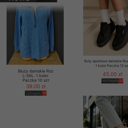
szczegóły
PRODUKTY
Materiały reklamowo -
szczególności newsle
zawierającego akcept
naszym Sklepie. Materi
Wszelkie pytania, wni
osobowych prosimy zgł
Buty sportowe damskie Ro
1 kolor Paczka 12 sz
45.00 zł
szczegóły
Bluzy damskie Roz
L-3XL. 1 kolor.
Paczka 10 szt
39.00 zł
szczegóły