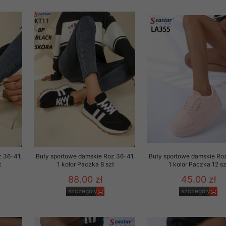
rzetwarzanie przez OMEZ
że wycofanie zgody nie
towania oraz usunięcia
ania zautomatyzowanemu
 przetwarzania Twoich
z 36-41,
Buty sportowe damskie Roz 36-41,
Buty sportowe damskie Ro
t
1 kolor Paczka 8 szt
1 kolor Paczka 12 sz
88.00 zł
45.00 zł
szczegóły
szczegóły
ych osobowych.
sem udzielonego przez