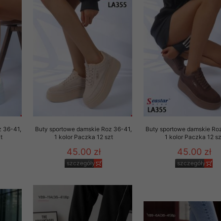
29 sierpnia 1997 r. o
entów przechowujemy na
ją jedynie uprawnieni
o swoich danych w celu
ientów osobom trzecim,
awnionych na podstawie
ne na komputerze Klienta
z 36-41,
Buty sportowe damskie Roz 36-41,
Buty sportowe damskie Ro
brania naszej oferty do
t
1 kolor Paczka 12 szt
1 kolor Paczka 12 sz
zeglądarce internetowej
45.00 zł
45.00 zł
odłączenie tych plików
szczegóły
szczegóły
pisywane na komputerze