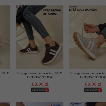
 informacje na ten temat.
jej zgody.
isk „Przejdź dalej” lub zamkniesz to okno, to wyrazisz zgodę na p
dobrowolne. Zgodę możesz w każdym momencie wycofać . Pamiętaj, 
prawem przetwarzania dokonanego wcześniej.
 w tym o przysługujących uprawnieniach (prawo dostępu, spros
czenia ich przetwarzania, prawo do ich przenoszenia, niepodleg
, w tym profilowaniu, a także prawo wyrażenia sprzeciwu wobec
dziesz w Polityce prywatności.
--------------------
z 36-41,
Buty sportowe damskie Roz 36-41,
Buty sportowe damskie Ro
t
1 kolor Paczka 8 szt
1 kolor Paczka 8 sz
88.00 zł
88.00 zł
klepu
szczegóły
szczegóły
entom pełne poszanowanie ich prywatności oraz ochronę ich dan
ywane nam przez Klientów przetwarzamy w sposób zgodny z zakre