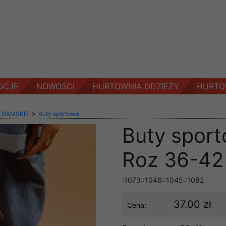
OCJE
NOWOSCI
HURTOWNIA ODZIEŻY
HURTO
>
 DAMSKIE
Buty sportowe
Buty spor
Roz 36-42 
:1073::1046::1045::1082
37.00 zł
Cena: