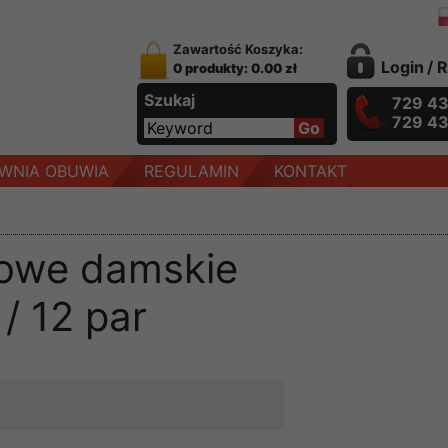
Zawartość Koszyka:
Login
/
R
0 produkty: 0.00 zł
Szukaj
729 4
729 4
WNIA OBUWIA
REGULAMIN
KONTAKT
towe damskie
/ 12 par