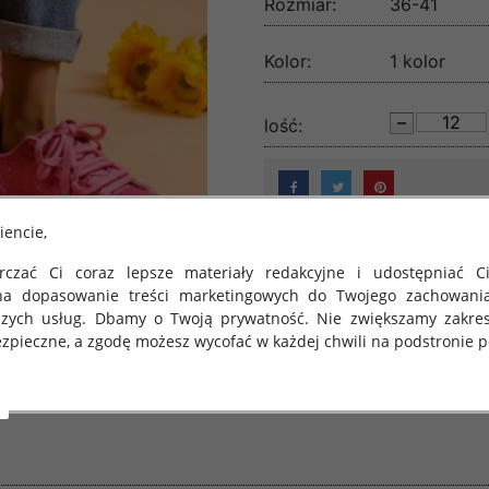
Rozmiar:
36-41
Kolor:
1 kolor
lość:
iencie,
czać Ci coraz lepsze materiały redakcyjne i udostępniać Ci
na dopasowanie treści marketingowych do Twojego zachowani
szych usług. Dbamy o Twoją prywatność. Nie zwiększamy zakre
zpieczne, a zgodę możesz wycofać w każdej chwili na podstronie po
 obowiązuje Rozporządzenie Parlamentu Europejskiego i Rady (U
rawie ochrony osób fizycznych w związku z przetwarzaniem danych
 takich danych oraz uchylenia dyrektywy 95/46/WE (określane 
ozporządzenie o Ochronie Danych"). W związku z tym chcielibyś
 danych oraz zasadach, na jakich odbywa się to po dniu 25 ma