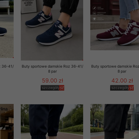
to zgodę. Dotyczy to w
anego przez nas linka
batach i nowościach w
w szczególności danych
z 36-41/
Buty sportowe damskie Roz 36-41/
Buty sportowe damskie Ro
8 par
8 par
59.00 zł
42.00 zł
szczegóły
szczegóły