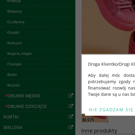
Półbuty
Baleriny
Czółenka
Szpilki
Bluzy damskie Roz
L-3XL. 1 kolor.
Paczka 10 szt
Kalosze
54.00 zł
Kapcie, klapki
szczegóły
Droga Klientko/Drogi Kl
Trampki
Botki
Aby dalej móc dostar
potrzebujemy zgody 
Kozaki
finansować rozwój na
Twoje dane są u nas be
OBUWIE MĘSKIE
Od 25 maja 2018 roku
OBUWIE DZIECIĘCE
kwietnia 2016 r. w sp
KURTKI
swobodnego przepływu
"GDPR" lub "Ogólne R
BIELIZNA
Inne produkty
przetwarzaniu Twoich