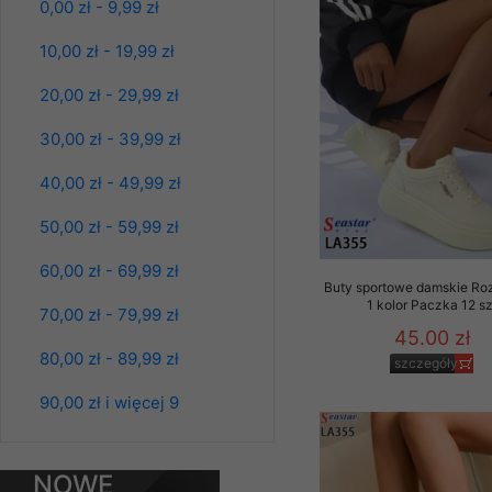
0,00 zł - 9,99 zł
L-3XL. 1 kolor.
Klientów zezwolenia 
Paczka 10 szt
ochronie danych osobo
39.00 zł
10,00 zł - 19,99 zł
serwerach zapewniają
szczegóły
pracownicy Sklepu.
20,00 zł - 29,99 zł
Każdy Klient, który p
30,00 zł - 39,99 zł
ich weryfikacji, modyfik
40,00 zł - 49,99 zł
Sklep nie przekazuje,
chyba że dzieje się t
50,00 zł - 59,99 zł
prawa organów państwa
60,00 zł - 69,99 zł
Nasz Sklep posługuje si
Buty sportowe damskie Ro
przez nasz serwer i do
1 kolor Paczka 12 sz
70,00 zł - 79,99 zł
jego indywidualnych po
45.00 zł
opcję przyjmowania co
80,00 zł - 89,99 zł
szczegóły
może wpłynąć na utrud
Klienta przechowują in
90,00 zł i więcej 9
Bluzy damskie Roz
• sesji Użytkownik
L-3XL. 1 kolor.
Paczka 10 szt
39.00 zł
• ostatnio oglądany
NOWE