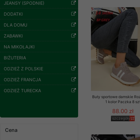
znajdziesz podstawowe
JEANSY (SPODNIE)
Potrzebujemy na to Two
DODATKI
Bluzy damskie Roz
L-3XL. 1 kolor.
DLA DOMU
Jeżeli klikniesz przyc
Paczka 10 szt
GROUP
Sp. z o.o.
54.00 zł
ZABAWKI
szczegóły
Wyrażenie zgody jest 
NA MIKOŁAJKI
wpływa na zgodność z 
BIŻUTERIA
Dodatkowe informacje,
Twoich danych, ograni
ODZIEŻ Z POLSKIE
podejmowaniu decyzji
ODZIEŻ FRANCJA
danych osobowych) znaj
ODZIEŻ TURECKA
-------------------------------
Buty sportowe damskie Ro
1 kolor Paczka 8 sz
Polityka prywatności
88.00 zł
Polityka prywatności s
szczegóły
Zapewniamy naszym Kli
Cena
Bluzy damskie Roz
Dane osobowe przekaz