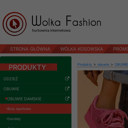
STRONA GŁÓWNA
WÓLKA KOSOWSKA
PROM
>
>
Produkty
obuwie
OBUWIE
PRODUKTY
ODZIEŻ
OBUWIE
OBUWIE DAMSKIE
Buty sportowe
Sandały