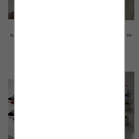
Buty sportowe damskie Roz 36-
Buty sportowe damskie Roz 36-
41 / 12 par
41 / 12 par
38.00 zł
38.00 zł
szczegóły
szczegóły