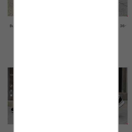
Buty sportowe damskie Roz 36-
Buty sportowe damskie Roz 36-
41/ 8 par
41/ 8 par
39.00 zł
39.00 zł
szczegóły
szczegóły