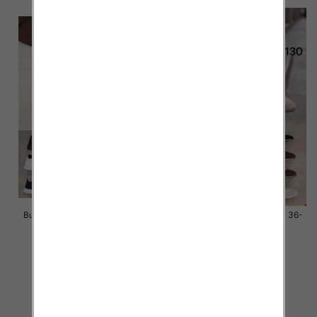
Buty sportowe damskie Roz 36-
Buty sportowe damskie Roz 36-
41 / 12 par
41 / 12 par
46.00 zł
46.00 zł
szczegóły
szczegóły