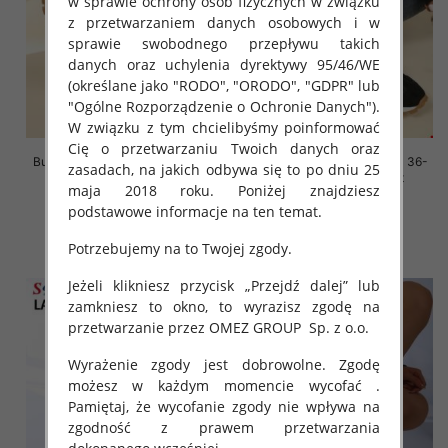
w sprawie ochrony osób fizycznych w związku
z przetwarzaniem danych osobowych i w
sprawie swobodnego przepływu takich
danych oraz uchylenia dyrektywy 95/46/WE
(określane jako "RODO", "ORODO", "GDPR" lub
"Ogólne Rozporządzenie o Ochronie Danych").
W związku z tym chcielibyśmy poinformować
Cię o przetwarzaniu Twoich danych oraz
Buty sportowe damskie Roz 36-
Buty sportowe damskie Roz 36-
zasadach, na jakich odbywa się to po dniu 25
41, 1 kolor Paczka 8 szt
41, 1 kolor Paczka 8 szt
maja 2018 roku. Poniżej znajdziesz
88.00 zł
88.00 zł
podstawowe informacje na ten temat.
szczegóły
szczegóły
Potrzebujemy na to Twojej zgody.
Jeżeli klikniesz przycisk „Przejdź dalej” lub
zamkniesz to okno, to wyrazisz zgodę na
przetwarzanie przez OMEZ GROUP
Sp. z o.o.
Wyrażenie zgody jest dobrowolne. Zgodę
możesz w każdym momencie wycofać .
Pamiętaj, że wycofanie zgody nie wpływa na
zgodność z prawem przetwarzania