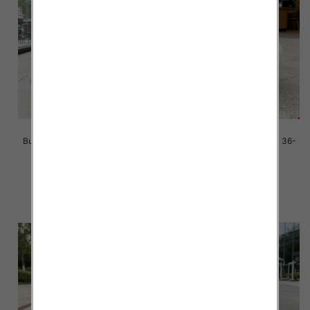
Buty sportowe damskie Roz 36-
Buty sportowe damskie Roz 36-
41/ 8 par
41/ 8 par
42.00 zł
42.00 zł
szczegóły
szczegóły