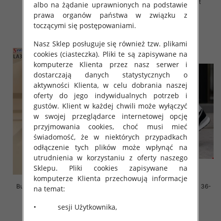
41, 1 kolor Paczka 12 szt
41, 1 kolor Paczka 12 szt
albo na żądanie uprawnionych na podstawie
prawa organów państwa w związku z
45.00 zł
45.00 zł
toczącymi się postępowaniami.
szczegóły
szczegóły
Nasz Sklep posługuje się również tzw. plikami
cookies (ciasteczka). Pliki te są zapisywane na
komputerze Klienta przez nasz serwer i
dostarczają danych statystycznych o
aktywności Klienta, w celu dobrania naszej
oferty do jego indywidualnych potrzeb i
gustów. Klient w każdej chwili może wyłączyć
w swojej przeglądarce internetowej opcję
przyjmowania cookies, choć musi mieć
świadomość, że w niektórych przypadkach
odłączenie tych plików może wpłynąć na
utrudnienia w korzystaniu z oferty naszego
Sklepu. Pliki cookies zapisywane na
komputerze Klienta przechowują informacje
Buty sportowe damskie Roz 36-
Buty sportowe damskie Roz 36-
na temat:
41, 1 kolor Paczka 12 szt
41/ 8 par
• sesji Użytkownika,
45.00 zł
59.00 zł
szczegóły
szczegóły