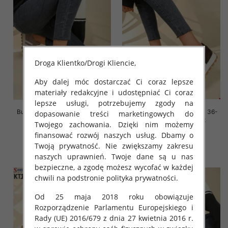
Droga Klientko/Drogi Kliencie,
Aby dalej móc dostarczać Ci coraz lepsze
materiały redakcyjne i udostępniać Ci coraz
lepsze usługi, potrzebujemy zgody na
Buty sportowe damskie Roz 36-
Buty sportowe damskie Roz 36-
dopasowanie treści marketingowych do
41, 1 kolor Paczka 8 szt
41, 1 kolor Paczka 8 szt
Twojego zachowania. Dzięki nim możemy
88.00 zł
88.00 zł
finansować rozwój naszych usług. Dbamy o
Twoją prywatność. Nie zwiększamy zakresu
szczegóły
szczegóły
naszych uprawnień. Twoje dane są u nas
bezpieczne, a zgodę możesz wycofać w każdej
chwili na podstronie polityka prywatności.
Od 25 maja 2018 roku obowiązuje
Rozporządzenie Parlamentu Europejskiego i
Rady (UE) 2016/679 z dnia 27 kwietnia 2016 r.