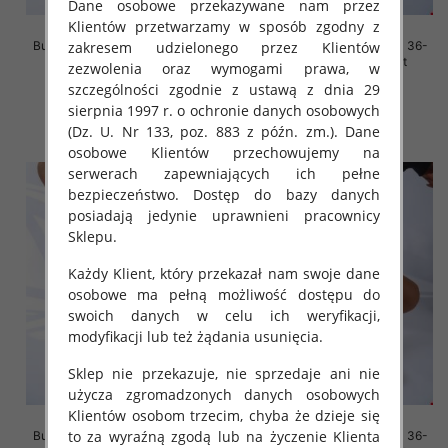
Dane osobowe przekazywane nam przez
Klientów przetwarzamy w sposób zgodny z
zakresem udzielonego przez Klientów
Buty sportowe damskie Roz 36-
Buty sportowe damskie Roz 36-
41, 1 kolor Paczka 12 szt
41, 1 kolor Paczka 12 szt
zezwolenia oraz wymogami prawa, w
szczególności zgodnie z ustawą z dnia 29
45.00 zł
45.00 zł
sierpnia 1997 r. o ochronie danych osobowych
szczegóły
szczegóły
(Dz. U. Nr 133, poz. 883 z późn. zm.). Dane
osobowe Klientów przechowujemy na
serwerach zapewniających ich pełne
bezpieczeństwo. Dostęp do bazy danych
posiadają jedynie uprawnieni pracownicy
Sklepu.
Każdy Klient, który przekazał nam swoje dane
osobowe ma pełną możliwość dostępu do
swoich danych w celu ich weryfikacji,
modyfikacji lub też żądania usunięcia.
Sklep nie przekazuje, nie sprzedaje ani nie
użycza zgromadzonych danych osobowych
Klientów osobom trzecim, chyba że dzieje się
to za wyraźną zgodą lub na życzenie Klienta
Buty sportowe damskie Roz 36-
Buty sportowe damskie Roz 36-