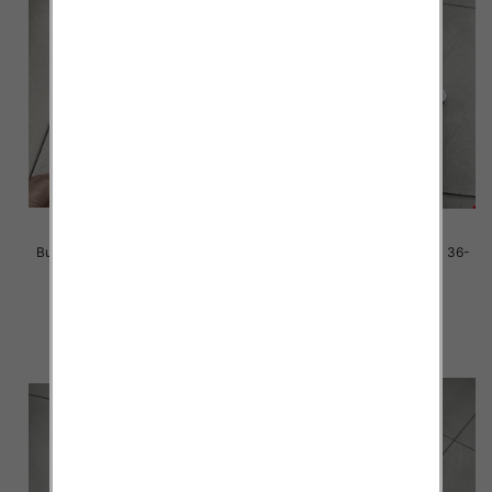
Buty sportowe damskie Roz 36-
Buty sportowe damskie Roz 36-
41 / 12 par
41 / 12 par
41.00 zł
38.00 zł
szczegóły
szczegóły