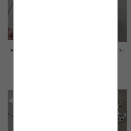
Buty sportowe damskie Roz 36-
Buty sportowe damskie Roz 36-
41 / 12 par
41 / 12 par
38.00 zł
38.00 zł
szczegóły
szczegóły