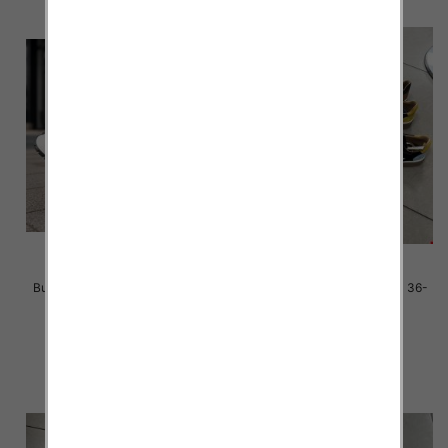
Buty sportowe damskie Roz 36-
Buty sportowe damskie Roz 36-
41 / 8 par
41 / 12 par
40.00 zł
85.00 zł
szczegóły
szczegóły