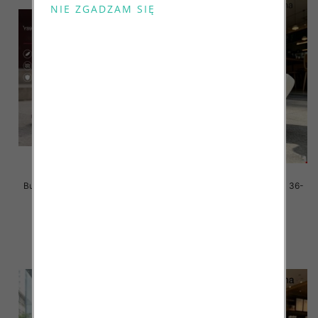
Buty sportowe damskie Roz 36-
Buty sportowe damskie Roz 36-
41/ 8 par
41/ 8 par
42.00 zł
42.00 zł
szczegóły
szczegóły