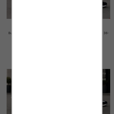
Buty sportowe damskie Roz 36-
Buty sportowe damskie Roz 36-
41 / 8 par
41 / 8 par
40.00 zł
40.00 zł
szczegóły
szczegóły