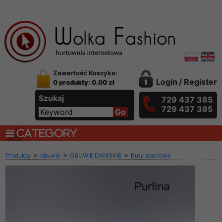
Zawartość Koszyka:
Login
/
Register
0 produkty: 0.00 zł
Szukaj
729 437 385
729 437 385
CATEGORY
>
>
>
Produkty
obuwie
OBUWIE DAMSKIE
Buty sportowe