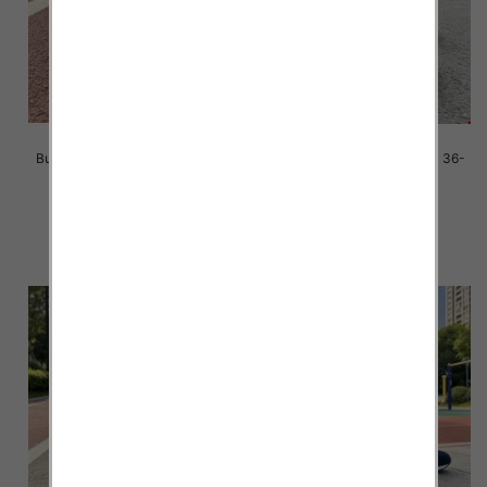
Buty sportowe damskie Roz 36-
Buty sportowe damskie Roz 36-
41/ 8 par
41/ 8 par
39.00 zł
39.00 zł
szczegóły
szczegóły