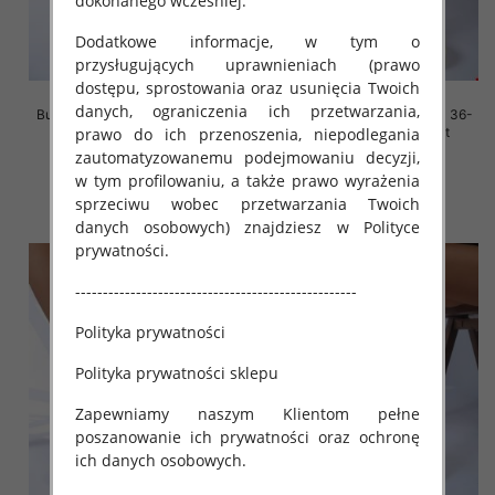
dokonanego wcześniej.
Dodatkowe informacje, w tym o
przysługujących uprawnieniach (prawo
dostępu, sprostowania oraz usunięcia Twoich
danych, ograniczenia ich przetwarzania,
Buty sportowe damskie Roz 36-
Buty sportowe damskie Roz 36-
prawo do ich przenoszenia, niepodlegania
41, 1 kolor Paczka 12 szt
41, 1 kolor Paczka 12 szt
zautomatyzowanemu podejmowaniu decyzji,
45.00 zł
45.00 zł
w tym profilowaniu, a także prawo wyrażenia
szczegóły
szczegóły
sprzeciwu wobec przetwarzania Twoich
danych osobowych) znajdziesz w Polityce
prywatności.
---------------------------------------------------
Polityka prywatności
Polityka prywatności sklepu
Zapewniamy naszym Klientom pełne
poszanowanie ich prywatności oraz ochronę
ich danych osobowych.