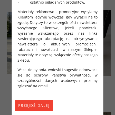
• ostatnio oglądanych produktów,
Materiały reklamowo - promocyjne wysyłamy
Klientom jedynie wówczas, gdy wyrazili na to
zgodę. Dotyczy to w szczególności newslettera
wysyłanego Klientowi, jeżeli potwierdzi
wyraźnie wskazanego przez nas linka
zawierającego akceptację na otrzymywanie
newslettera o aktualnych promocjach,
rabatach i nowościach w naszym Sklepie.
Materiały te dotyczą wyłącznie oferty naszego
Sklepu.
Wszelkie pytania, wnioski i sugestie odnoszące
się do ochrony Państwa prywatności, w
szczególności danych osobowych prosimy
Buty sportowe damskie Roz 36-
Buty sportowe damskie Roz 36-
zgłaszać na email
41/ 8 par
41/ 8 par
59.00 zł
59.00 zł
szczegóły
szczegóły