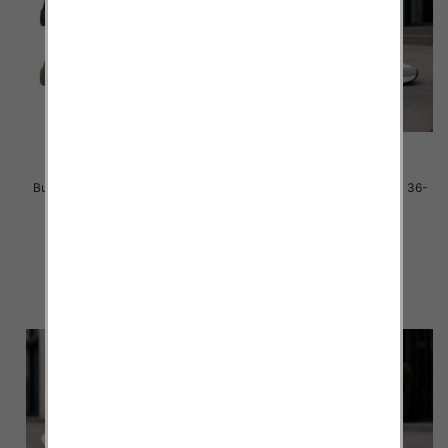
Buty sportowe damskie Roz 36-
Buty sportowe damskie Roz 36-
41 / 12 par
41 / 8 par
40.00 zł
40.00 zł
szczegóły
szczegóły