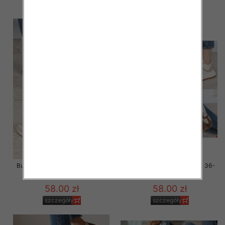
szczegóły
szczegóły
Buty sportowe damskie Roz 36-
Buty sportowe damskie Roz 36-
41 / 12 par
41 / 12 par
58.00 zł
58.00 zł
szczegóły
szczegóły