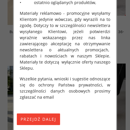
• ostatnio oglądanych produktów,
Materiały reklamowo - promocyjne wysyłamy
Klientom jedynie wówczas, gdy wyrazili na to
zgodę. Dotyczy to w szczególności newslettera
wysyłanego Klientowi, jeżeli potwierdzi
Buty sportowe damskie Roz 36-
Buty sportowe damskie Roz 36-
41, 1 kolor Paczka 12 szt
41/ 8 par
wyraźnie wskazanego przez nas linka
zawierającego akceptację na otrzymywanie
45.00 zł
59.00 zł
newslettera o aktualnych promocjach,
szczegóły
szczegóły
rabatach i nowościach w naszym Sklepie.
Materiały te dotyczą wyłącznie oferty naszego
Sklepu.
Wszelkie pytania, wnioski i sugestie odnoszące
się do ochrony Państwa prywatności, w
szczególności danych osobowych prosimy
zgłaszać na email