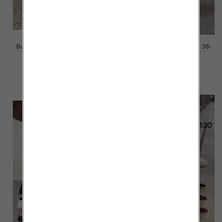
Buty sportowe damskie Roz 36-
Buty sportowe damskie Roz 36-
41/ 8 par
41/ 8 par
39.00 zł
39.00 zł
szczegóły
szczegóły