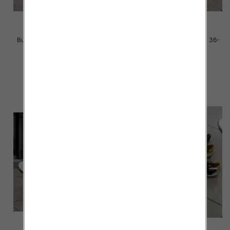
Buty sportowe damskie Roz 36-
Buty sportowe damskie Roz 36-
41 / 8 par
41 / 8 par
40.00 zł
40.00 zł
szczegóły
szczegóły