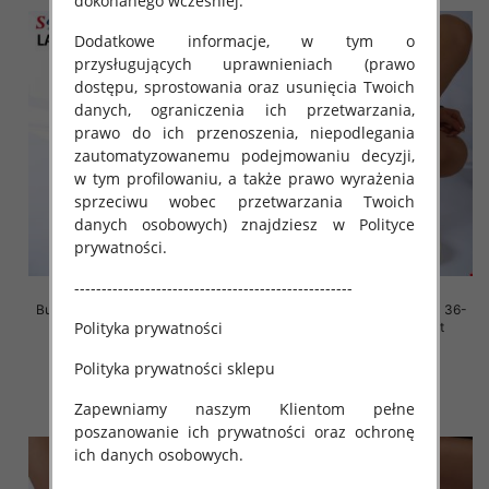
dokonanego wcześniej.
Dodatkowe informacje, w tym o
przysługujących uprawnieniach (prawo
dostępu, sprostowania oraz usunięcia Twoich
danych, ograniczenia ich przetwarzania,
prawo do ich przenoszenia, niepodlegania
zautomatyzowanemu podejmowaniu decyzji,
w tym profilowaniu, a także prawo wyrażenia
sprzeciwu wobec przetwarzania Twoich
danych osobowych) znajdziesz w Polityce
prywatności.
---------------------------------------------------
Buty sportowe damskie Roz 36-
Buty sportowe damskie Roz 36-
Polityka prywatności
41, 1 kolor Paczka 12 szt
41, 1 kolor Paczka 12 szt
45.00 zł
45.00 zł
Polityka prywatności sklepu
szczegóły
szczegóły
Zapewniamy naszym Klientom pełne
poszanowanie ich prywatności oraz ochronę
ich danych osobowych.