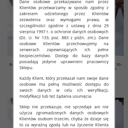
Dane osobowe przekazywane nam przez
Klientów przetwarzamy w sposób zgodny z
zakresem udzielonego przez Klientów
zezwolenia oraz wymogami prawa, w
szczególności zgodnie z ustawą z dnia 29
sierpnia 1997 r. o ochronie danych osobowych
(Dz. U. Nr 133, poz. 883 z późn. zm.). Dane
osobowe Klientów przechowujemy na
serwerach zapewniających ich pełne
bezpieczeństwo. Dostęp do bazy danych
posiadają jedynie uprawnieni pracownicy
Buty sportowe damskie Roz 36-
Buty sportowe damskie Roz 36-
Sklepu.
41, 1 kolor Paczka 12 szt
41, 1 kolor Paczka 12 szt
45.00 zł
45.00 zł
Każdy Klient, który przekazał nam swoje dane
osobowe ma pełną możliwość dostępu do
szczegóły
szczegóły
swoich danych w celu ich weryfikacji,
modyfikacji lub też żądania usunięcia.
Sklep nie przekazuje, nie sprzedaje ani nie
użycza zgromadzonych danych osobowych
Klientów osobom trzecim, chyba że dzieje się
to za wyraźną zgodą lub na życzenie Klienta