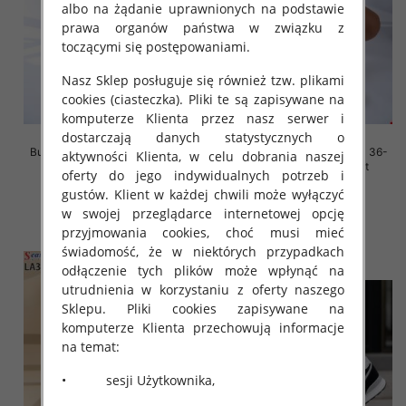
albo na żądanie uprawnionych na podstawie
prawa organów państwa w związku z
toczącymi się postępowaniami.
Nasz Sklep posługuje się również tzw. plikami
cookies (ciasteczka). Pliki te są zapisywane na
komputerze Klienta przez nasz serwer i
dostarczają danych statystycznych o
Buty sportowe damskie Roz 36-
Buty sportowe damskie Roz 36-
aktywności Klienta, w celu dobrania naszej
41, 1 kolor Paczka 12 szt
41, 1 kolor Paczka 12 szt
oferty do jego indywidualnych potrzeb i
45.00 zł
45.00 zł
gustów. Klient w każdej chwili może wyłączyć
w swojej przeglądarce internetowej opcję
szczegóły
szczegóły
przyjmowania cookies, choć musi mieć
świadomość, że w niektórych przypadkach
odłączenie tych plików może wpłynąć na
utrudnienia w korzystaniu z oferty naszego
Sklepu. Pliki cookies zapisywane na
komputerze Klienta przechowują informacje
na temat:
• sesji Użytkownika,