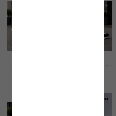
Buty sportowe damskie Roz 36-
Buty sportowe damskie Roz 36-
41 / 8 par
41 / 8 par
40.00 zł
40.00 zł
szczegóły
szczegóły