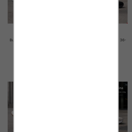
Buty sportowe damskie Roz 36-
Buty sportowe damskie Roz 36-
41 / 8 par
41 / 8 par
40.00 zł
40.00 zł
szczegóły
szczegóły