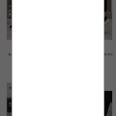
Buty sportowe damskie Roz 36-
Buty sportowe Męskie Roz 36-41/
41/ 8 par
8 par
39.00 zł
39.00 zł
szczegóły
szczegóły