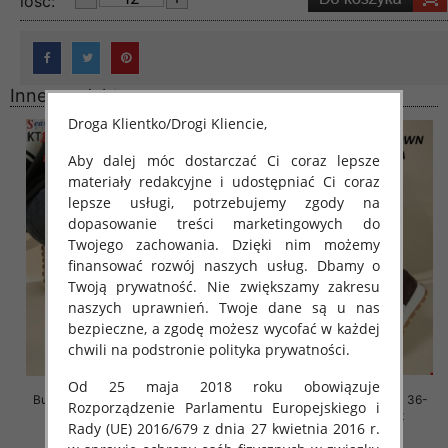
lość:
Inne produkty
Droga Klientko/Drogi Kliencie,
Aby dalej móc dostarczać Ci coraz lepsze
materiały redakcyjne i udostępniać Ci coraz
lepsze usługi, potrzebujemy zgody na
dopasowanie treści marketingowych do
Twojego zachowania. Dzięki nim możemy
finansować rozwój naszych usług. Dbamy o
Twoją prywatność. Nie zwiększamy zakresu
naszych uprawnień. Twoje dane są u nas
bezpieczne, a zgodę możesz wycofać w każdej
chwili na podstronie polityka prywatności.
Od 25 maja 2018 roku obowiązuje
Buty sportowe damskie Roz 36-
Buty sportowe damskie Roz 36-
Rozporządzenie Parlamentu Europejskiego i
41, 1 kolor Paczka 8 szt
41, 1 kolor Paczka 8 szt
Rady (UE) 2016/679 z dnia 27 kwietnia 2016 r.
88.00 zł
88.00 zł