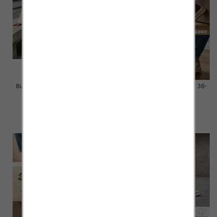
Buty sportowe damskie Roz 36-
Buty sportowe damskie Roz 36-
41 / 12 par
41 / 12 par
58.00 zł
58.00 zł
szczegóły
szczegóły