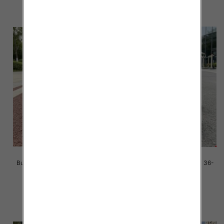
szczegóły
szczegóły
Buty sportowe damskie Roz 36-
Buty sportowe damskie Roz 36-
41/ 8 par
41/ 8 par
39.00 zł
39.00 zł
szczegóły
szczegóły