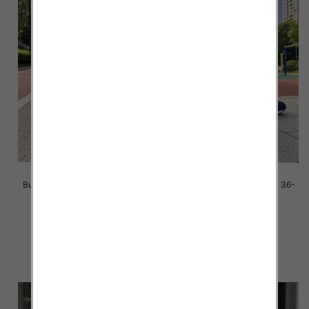
Buty sportowe damskie Roz 36-
Buty sportowe damskie Roz 36-
41/ 8 par
41/ 8 par
39.00 zł
39.00 zł
szczegóły
szczegóły