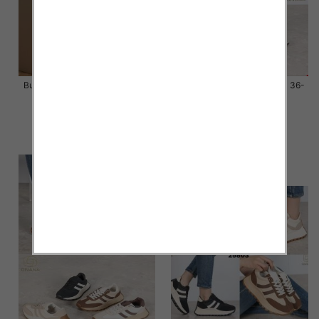
Buty sportowe damskie Roz 36-
Buty sportowe damskie Roz 36-
41 / 12 par
41 / 12 par
58.00 zł
58.00 zł
szczegóły
szczegóły