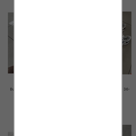
Buty sportowe damskie Roz 36-
Buty sportowe damskie Roz 36-
41 / 12 par
41 / 12 par
38.00 zł
38.00 zł
szczegóły
szczegóły