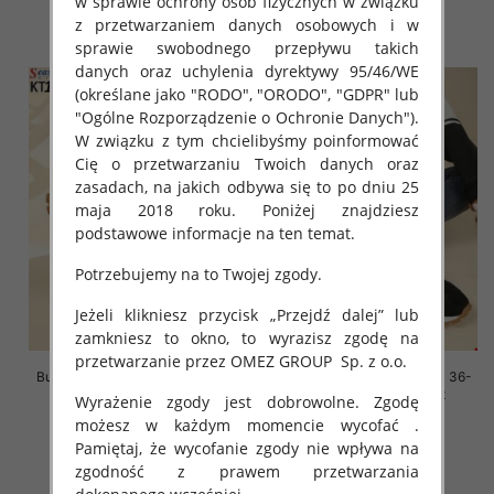
w sprawie ochrony osób fizycznych w związku
z przetwarzaniem danych osobowych i w
szczegóły
szczegóły
sprawie swobodnego przepływu takich
danych oraz uchylenia dyrektywy 95/46/WE
(określane jako "RODO", "ORODO", "GDPR" lub
"Ogólne Rozporządzenie o Ochronie Danych").
W związku z tym chcielibyśmy poinformować
Cię o przetwarzaniu Twoich danych oraz
zasadach, na jakich odbywa się to po dniu 25
maja 2018 roku. Poniżej znajdziesz
podstawowe informacje na ten temat.
Potrzebujemy na to Twojej zgody.
Jeżeli klikniesz przycisk „Przejdź dalej” lub
zamkniesz to okno, to wyrazisz zgodę na
przetwarzanie przez OMEZ GROUP
Sp. z o.o.
Buty sportowe damskie Roz 36-
Buty sportowe damskie Roz 36-
41, 1 kolor Paczka 8 szt
41, 1 kolor Paczka 8 szt
Wyrażenie zgody jest dobrowolne. Zgodę
możesz w każdym momencie wycofać .
88.00 zł
88.00 zł
Pamiętaj, że wycofanie zgody nie wpływa na
szczegóły
szczegóły
zgodność z prawem przetwarzania