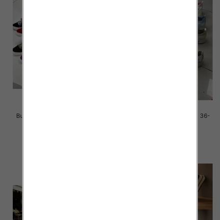
Buty sportowe damskie Roz 36-
Buty sportowe damskie Roz 36-
41 / 12 par
41 / 12 par
38.00 zł
36.00 zł
szczegóły
szczegóły