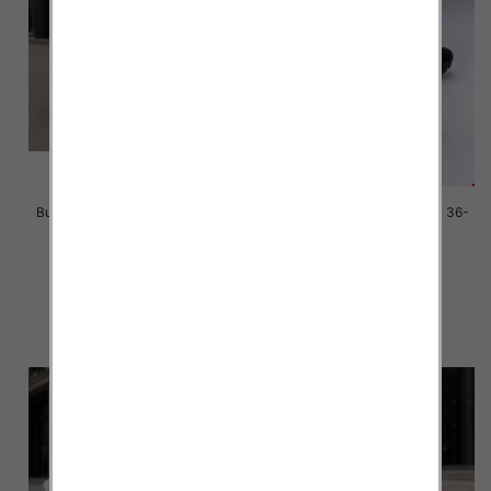
Buty sportowe damskie Roz 36-
Buty sportowe damskie Roz 36-
41 / 8 par
41 / 8 par
40.00 zł
40.00 zł
szczegóły
szczegóły