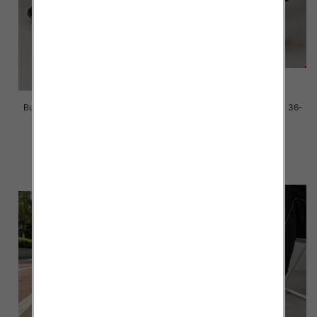
Buty sportowe damskie Roz 36-
Buty sportowe damskie Roz 36-
41/ 8 par
41/ 8 par
39.00 zł
39.00 zł
szczegóły
szczegóły