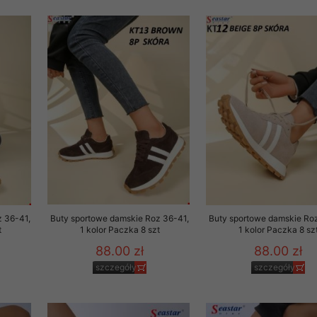
 informacje na ten temat.
jej zgody.
isk „Przejdź dalej” lub zamkniesz to okno, to wyrazisz zgodę na p
dobrowolne. Zgodę możesz w każdym momencie wycofać . Pamiętaj, 
prawem przetwarzania dokonanego wcześniej.
 w tym o przysługujących uprawnieniach (prawo dostępu, spros
czenia ich przetwarzania, prawo do ich przenoszenia, niepodleg
, w tym profilowaniu, a także prawo wyrażenia sprzeciwu wobec
dziesz w Polityce prywatności.
--------------------
z 36-41,
Buty sportowe damskie Roz 36-41,
Buty sportowe damskie Ro
t
1 kolor Paczka 8 szt
1 kolor Paczka 8 sz
88.00 zł
88.00 zł
klepu
szczegóły
szczegóły
entom pełne poszanowanie ich prywatności oraz ochronę ich dan
ywane nam przez Klientów przetwarzamy w sposób zgodny z zakre