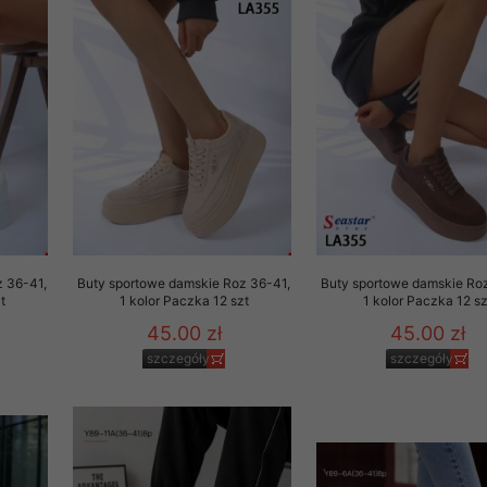
29 sierpnia 1997 r. o
entów przechowujemy na
ją jedynie uprawnieni
o swoich danych w celu
ientów osobom trzecim,
awnionych na podstawie
ne na komputerze Klienta
z 36-41,
Buty sportowe damskie Roz 36-41,
Buty sportowe damskie Ro
brania naszej oferty do
t
1 kolor Paczka 12 szt
1 kolor Paczka 12 sz
zeglądarce internetowej
45.00 zł
45.00 zł
odłączenie tych plików
szczegóły
szczegóły
pisywane na komputerze