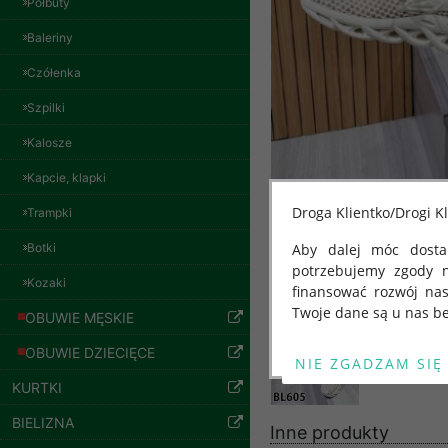
Półbuty
Baleriny
Czółenka
Spodnie damskie
Szpilki
jeansy Roz 29-36, 1
Kolor Paczka 10 szt
Kalosze
57.00 zł
szczegóły
Kapcie, klapki
Droga Klientko/Drogi Kl
Trampki
Botki
Aby dalej móc dostar
potrzebujemy zgody 
Kozaki
finansować rozwój na
Twoje dane są u nas be
OBUWIE MĘSKIE
Od 25 maja 2018 roku
OBUWIE DZIECIĘCE
kwietnia 2016 r. w sp
KURTKI
swobodnego przepływu
"GDPR" lub "Ogólne R
BIELIZNA
Inne produkty
przetwarzaniu Twoich