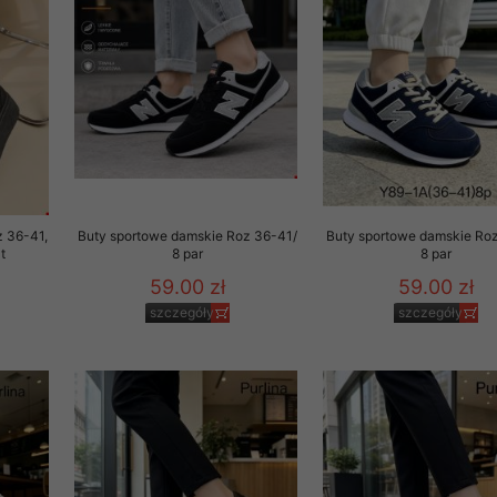
 promocyjne wysyłamy Klientom jedynie wówczas, gdy wyrazili na 
ttera wysyłanego Klientowi, jeżeli potwierdzi wyraźnie wskaz
ację na otrzymywanie newslettera o aktualnych promocjach, ra
ały te dotyczą wyłącznie oferty naszego Sklepu.
oski i sugestie odnoszące się do ochrony Państwa prywatności, 
aszać na email
z 36-41,
Buty sportowe damskie Roz 36-41/
Buty sportowe damskie Ro
t
8 par
8 par
59.00 zł
59.00 zł
szczegóły
szczegóły