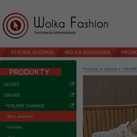
STRONA GŁÓWNA
WÓLKA KOSOWSKA
PROM
>
>
Produkty
obuwie
OBUWIE
PRODUKTY
ODZIEŻ
OBUWIE
OBUWIE DAMSKIE
Buty sportowe
Sandały