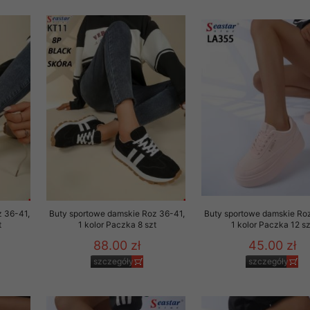
rzetwarzanie przez OMEZ
że wycofanie zgody nie
towania oraz usunięcia
ania zautomatyzowanemu
 przetwarzania Twoich
z 36-41,
Buty sportowe damskie Roz 36-41,
Buty sportowe damskie Ro
t
1 kolor Paczka 8 szt
1 kolor Paczka 12 sz
88.00 zł
45.00 zł
szczegóły
szczegóły
ych osobowych.
sem udzielonego przez