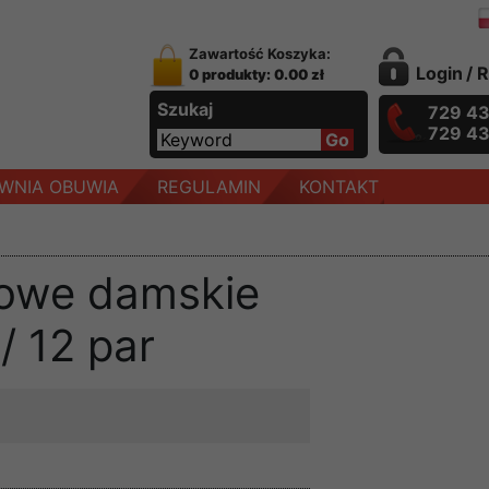
Zawartość Koszyka:
Login
/
R
0 produkty: 0.00 zł
Szukaj
729 4
729 4
WNIA OBUWIA
REGULAMIN
KONTAKT
towe damskie
/ 12 par