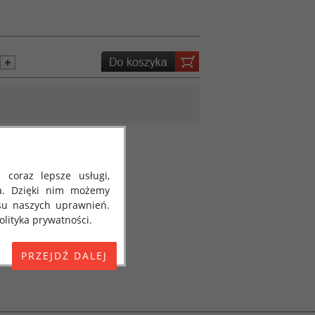
 coraz lepsze usługi,
a. Dzięki nim możemy
su naszych uprawnień.
lityka prywatności.
E) 2016/679 z dnia 27
 osobowych i w sprawie
jako "RODO", "ORODO",
my poinformować Cię o
ja 2018 roku. Poniżej