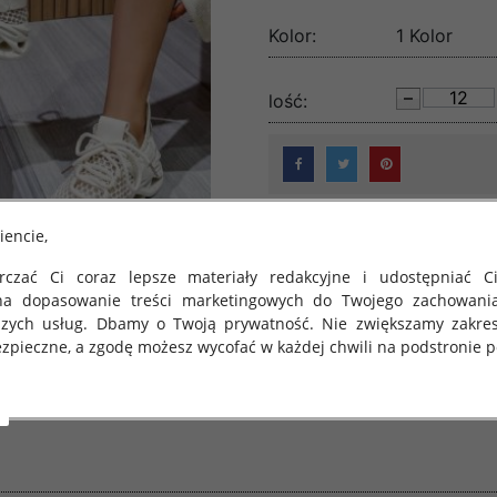
Kolor:
1 Kolor
lość:
iencie,
czać Ci coraz lepsze materiały redakcyjne i udostępniać Ci
na dopasowanie treści marketingowych do Twojego zachowani
szych usług. Dbamy o Twoją prywatność. Nie zwiększamy zakre
zpieczne, a zgodę możesz wycofać w każdej chwili na podstronie po
 obowiązuje Rozporządzenie Parlamentu Europejskiego i Rady (U
rawie ochrony osób fizycznych w związku z przetwarzaniem danych
 takich danych oraz uchylenia dyrektywy 95/46/WE (określane 
ozporządzenie o Ochronie Danych"). W związku z tym chcielibyś
 danych oraz zasadach, na jakich odbywa się to po dniu 25 ma