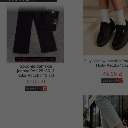
PRODUKTY
Materiały reklamowo -
szczególności newsle
zawierającego akcept
naszym Sklepie. Materi
Wszelkie pytania, wni
osobowych prosimy zgł
Buty sportowe damskie Ro
1 kolor Paczka 12 sz
45.00 zł
szczegóły
Spodnie damskie
jeansy Roz 25-30, 1
Kolor Paczka 10 szt
61.00 zł
szczegóły