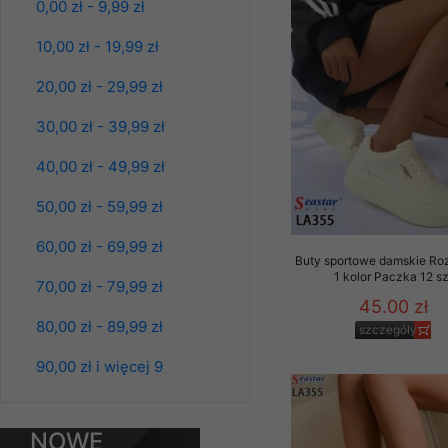
0,00 zł - 9,99 zł
Kolor Paczka 10 szt
Klientów zezwolenia 
61.00 zł
ochronie danych osobo
10,00 zł - 19,99 zł
szczegóły
serwerach zapewniają
pracownicy Sklepu.
20,00 zł - 29,99 zł
Każdy Klient, który p
30,00 zł - 39,99 zł
ich weryfikacji, modyfik
40,00 zł - 49,99 zł
Sklep nie przekazuje,
chyba że dzieje się t
50,00 zł - 59,99 zł
prawa organów państwa
60,00 zł - 69,99 zł
Nasz Sklep posługuje si
Buty sportowe damskie Ro
przez nasz serwer i do
1 kolor Paczka 12 sz
70,00 zł - 79,99 zł
jego indywidualnych po
45.00 zł
opcję przyjmowania co
80,00 zł - 89,99 zł
szczegóły
może wpłynąć na utrud
Klienta przechowują in
Spodnie damskie
90,00 zł i więcej 9
jeansy Roz 25-30, 1
• sesji Użytkownik
Kolor Paczka 10 szt
61.00 zł
• ostatnio oglądany
NOWE
szczegóły