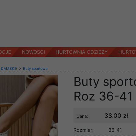
OCJE
NOWOSCI
HURTOWNIA ODZIEŻY
HURTO
>
 DAMSKIE
Buty sportowe
Buty spor
Roz 36-41 
38.00 zł
Cena:
Rozmiar:
36-41