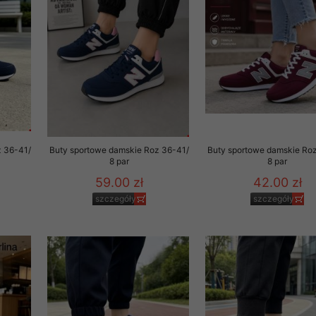
to zgodę. Dotyczy to w
anego przez nas linka
batach i nowościach w
w szczególności danych
z 36-41/
Buty sportowe damskie Roz 36-41/
Buty sportowe damskie Ro
8 par
8 par
59.00 zł
42.00 zł
szczegóły
szczegóły