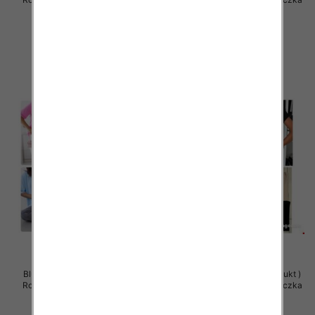
5 szt
5 szt
29.00 zł
29.00 zł
szczegóły
szczegóły
Bluzy damskie (Polska produkt )
Bluzy damskie (Polska produkt )
Roz Standard , Mix Kolor Paczka
Roz Standard , Mix Kolor Paczka
5 szt
5 szt