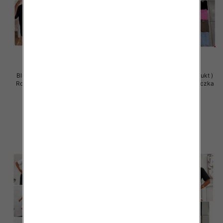
Bluzy damskie (Polska produkt )
Bluzy damskie (Polska produkt )
Roz Standard , Mix Kolor Paczka
Roz Standard , Mix Kolor Paczka
5 szt
5 szt
32.00 zł
29.00 zł
szczegóły
szczegóły