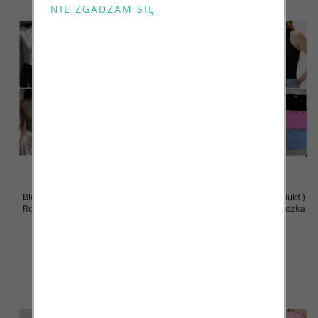
Bluzki damskie (Polska produkt )
Bluzki damskie (Polska produkt )
Roz Standard , Mix Kolor Paczka
Roz Standard , Mix Kolor Paczka
5 szt
5 szt
27.00 zł
27.00 zł
szczegóły
szczegóły