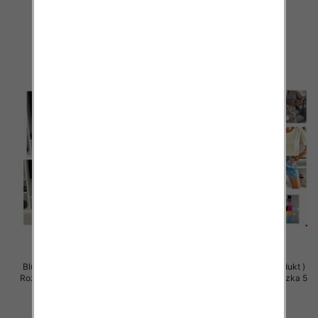
szt
szt
32.00 zł
30.00 zł
szczegóły
szczegóły
Bluzki damskie (Polska produkt )
Bluzki damskie (Polska produkt )
Roz Standard, Mix Kolor Paczka 5
Roz Standard, Mix Kolor Paczka 5
szt
szt
29.00 zł
29.00 zł