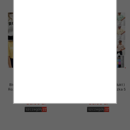
Bluzki damskie (Polska produkt )
Bluzki damskie (Polska produkt )
Roz Standard, Mix Kolor Paczka 5
Roz Standard, Mix Kolor Paczka 5
szt
szt
36.00 zł
36.00 zł
szczegóły
szczegóły