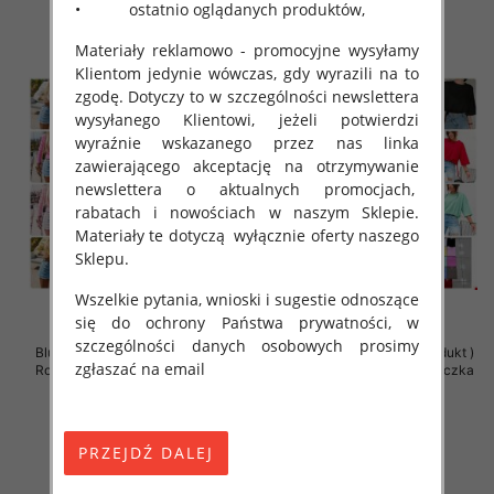
• ostatnio oglądanych produktów,
Materiały reklamowo - promocyjne wysyłamy
Klientom jedynie wówczas, gdy wyrazili na to
zgodę. Dotyczy to w szczególności newslettera
wysyłanego Klientowi, jeżeli potwierdzi
wyraźnie wskazanego przez nas linka
zawierającego akceptację na otrzymywanie
newslettera o aktualnych promocjach,
rabatach i nowościach w naszym Sklepie.
Materiały te dotyczą wyłącznie oferty naszego
Sklepu.
Wszelkie pytania, wnioski i sugestie odnoszące
się do ochrony Państwa prywatności, w
szczególności danych osobowych prosimy
Bluzki damskie (Polska produkt )
Bluzki damskie (Polska produkt )
zgłaszać na email
Roz Standard , Mix Kolor Paczka
Roz Standard , Mix Kolor Paczka
5 szt
5 szt
31.00 zł
31.00 zł
szczegóły
szczegóły