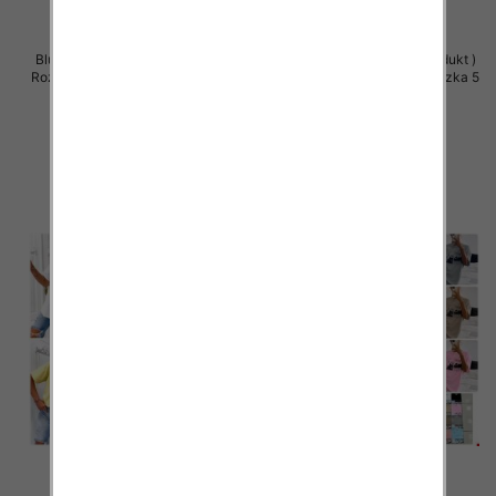
Bluzki damskie (Polska produkt )
Bluzki damskie (Polska produkt )
Roz Standard, Mix Kolor Paczka 5
Roz Standard, Mix Kolor Paczka 5
szt
szt
32.00 zł
32.00 zł
szczegóły
szczegóły