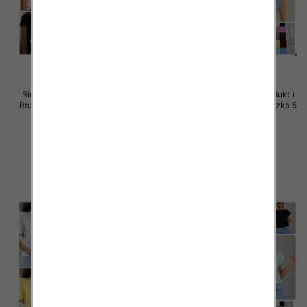
Bluzki damskie (Polska produkt )
Bluzki damskie (Polska produkt )
Roz Standard, Mix Kolor Paczka 5
Roz Standard, Mix Kolor Paczka 5
szt
szt
34.00 zł
34.00 zł
szczegóły
szczegóły