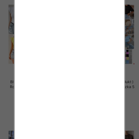
Bluzy damskie (Polska produkt )
Bluzki damskie (Polska produkt )
Roz Standard , Mix Kolor Paczka
Roz Standard, Mix Kolor Paczka 5
5 szt
szt
26.00 zł
36.00 zł
szczegóły
szczegóły