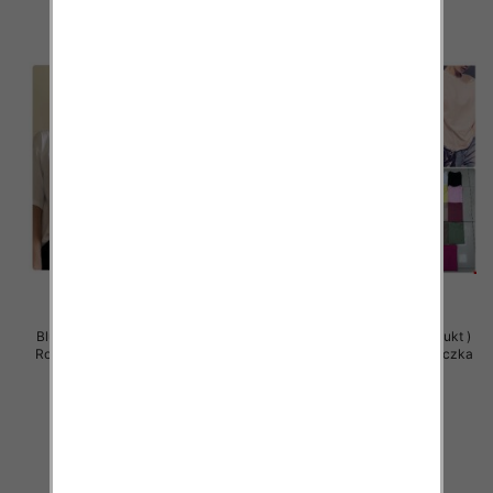
Bluzy damskie (Polska produkt )
Bluzy damskie (Polska produkt )
Roz Standard , Mix Kolor Paczka
Roz Standard , Mix Kolor Paczka
5 szt
5 szt
26.00 zł
26.00 zł
szczegóły
szczegóły