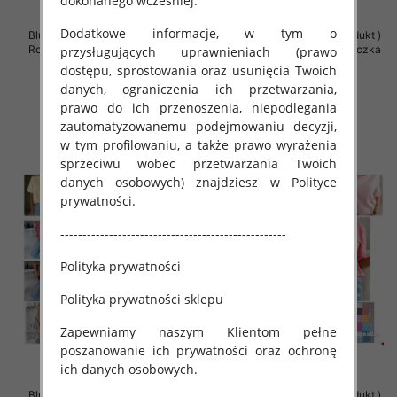
dokonanego wcześniej.
Dodatkowe informacje, w tym o
Bluzki damskie (Polska produkt )
Bluzki damskie (Polska produkt )
Roz Standard , Mix Kolor Paczka
Roz Standard , Mix Kolor Paczka
przysługujących uprawnieniach (prawo
5 szt
5 szt
dostępu, sprostowania oraz usunięcia Twoich
danych, ograniczenia ich przetwarzania,
36.00 zł
36.00 zł
prawo do ich przenoszenia, niepodlegania
szczegóły
szczegóły
zautomatyzowanemu podejmowaniu decyzji,
w tym profilowaniu, a także prawo wyrażenia
sprzeciwu wobec przetwarzania Twoich
danych osobowych) znajdziesz w Polityce
prywatności.
---------------------------------------------------
Polityka prywatności
Polityka prywatności sklepu
Zapewniamy naszym Klientom pełne
poszanowanie ich prywatności oraz ochronę
ich danych osobowych.
Bluzki damskie (Polska produkt )
Bluzki damskie (Polska produkt )