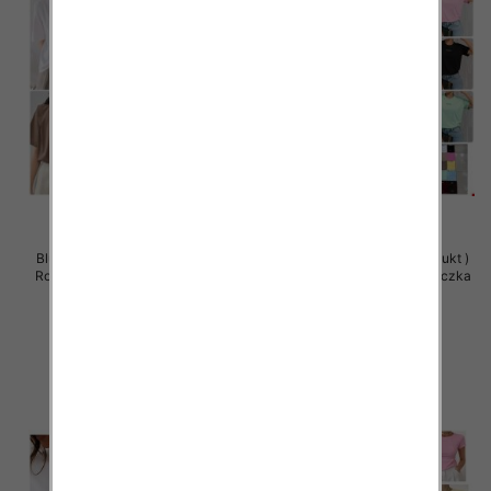
Bluzy damskie (Polska produkt )
Bluzy damskie (Polska produkt )
Roz Standard , Mix Kolor Paczka
Roz Standard , Mix Kolor Paczka
5 szt
5 szt
36.00 zł
36.00 zł
szczegóły
szczegóły