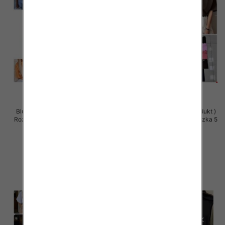
Bluzki damskie (Polska produkt )
Bluzki damskie (Polska produkt )
Roz Standard, Mix Kolor Paczka 5
Roz Standard, Mix Kolor Paczka 5
szt
szt
36.00 zł
36.00 zł
szczegóły
szczegóły