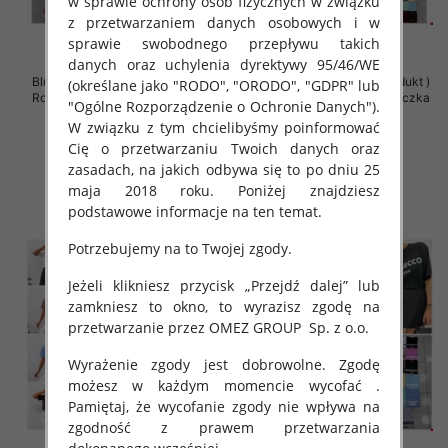
w sprawie ochrony osób fizycznych w związku
z przetwarzaniem danych osobowych i w
sprawie swobodnego przepływu takich
danych oraz uchylenia dyrektywy 95/46/WE
Bluzki damskie (Polska produkt )
Bluzki damskie (Polska produkt )
(określane jako "RODO", "ORODO", "GDPR" lub
Roz Standard , Mix Kolor Paczka
Roz Standard , Mix Kolor Paczka
"Ogólne Rozporządzenie o Ochronie Danych").
5 szt
5 szt
W związku z tym chcielibyśmy poinformować
38.00 zł
36.00 zł
Cię o przetwarzaniu Twoich danych oraz
szczegóły
szczegóły
zasadach, na jakich odbywa się to po dniu 25
maja 2018 roku. Poniżej znajdziesz
podstawowe informacje na ten temat.
Potrzebujemy na to Twojej zgody.
Jeżeli klikniesz przycisk „Przejdź dalej” lub
zamkniesz to okno, to wyrazisz zgodę na
przetwarzanie przez OMEZ GROUP
Sp. z o.o.
Wyrażenie zgody jest dobrowolne. Zgodę
możesz w każdym momencie wycofać .
Pamiętaj, że wycofanie zgody nie wpływa na
zgodność z prawem przetwarzania