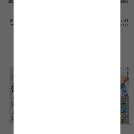
Bluzy damskie (Polska produkt )
Bluzy damskie (Polska produkt )
Roz Standard , Mix Kolor Paczka
Roz Standard , Mix Kolor Paczka
5 szt
5 szt
29.00 zł
29.00 zł
szczegóły
szczegóły