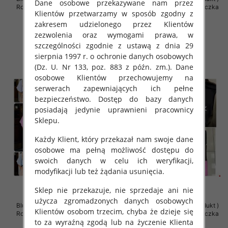
Dane osobowe przekazywane nam przez
Roz Standard , Mix Kolor Paczka
Roz Standard , Mix Kolor Paczka
Klientów przetwarzamy w sposób zgodny z
5 szt
5 szt
zakresem udzielonego przez Klientów
36.00 zł
36.00 zł
zezwolenia oraz wymogami prawa, w
szczegóły
szczegóły
szczególności zgodnie z ustawą z dnia 29
sierpnia 1997 r. o ochronie danych osobowych
(Dz. U. Nr 133, poz. 883 z późn. zm.). Dane
osobowe Klientów przechowujemy na
serwerach zapewniających ich pełne
bezpieczeństwo. Dostęp do bazy danych
posiadają jedynie uprawnieni pracownicy
Sklepu.
Każdy Klient, który przekazał nam swoje dane
osobowe ma pełną możliwość dostępu do
swoich danych w celu ich weryfikacji,
modyfikacji lub też żądania usunięcia.
Sklep nie przekazuje, nie sprzedaje ani nie
użycza zgromadzonych danych osobowych
Bluzki damskie (Polska produkt )
Bluzki damskie (Polska produkt )
Klientów osobom trzecim, chyba że dzieje się
Roz Standard , Mix Kolor Paczka
Roz Standard , Mix Kolor Paczka
to za wyraźną zgodą lub na życzenie Klienta
5 szt
5 szt