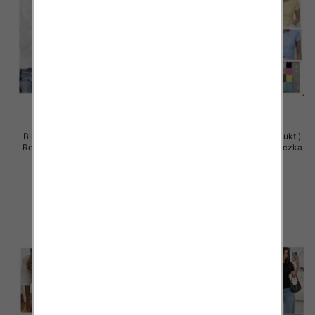
Bluzy damskie (Polska produkt )
Bluzy damskie (Polska produkt )
Roz Standard , Mix Kolor Paczka
Roz Standard , Mix Kolor Paczka
5 szt
5 szt
34.00 zł
32.00 zł
szczegóły
szczegóły