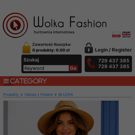
Zawartość Koszyka:
Login
/
Register
0 produkty: 0.00 zł
Szukaj
729 437 385
729 437 385
CATEGORY
>
>
Produkty
Odzież z Polskie
BLUZKA