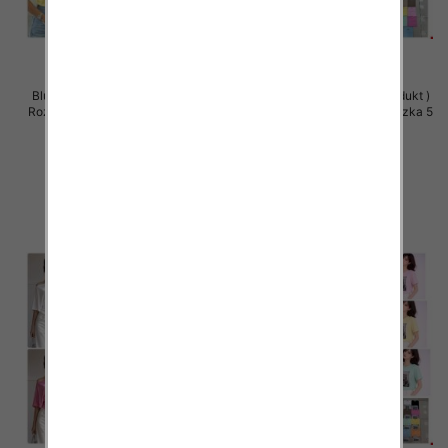
Bluzki damskie (Polska produkt )
Bluzki damskie (Polska produkt )
Roz Standard, Mix Kolor Paczka 5
Roz Standard, Mix Kolor Paczka 5
szt
szt
34.00 zł
32.00 zł
szczegóły
szczegóły