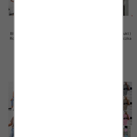
Bluzy damskie (Polska produkt )
Bluzy damskie (Polska produkt )
Roz Standard , Mix Kolor Paczka
Roz Standard , Mix Kolor Paczka
5 szt
5 szt
29.00 zł
29.00 zł
szczegóły
szczegóły