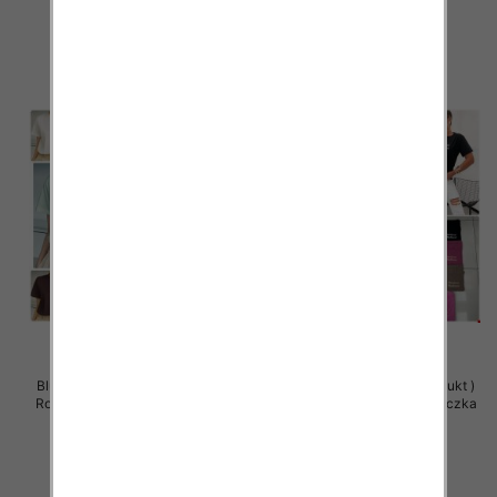
29.00 zł
29.00 zł
szczegóły
szczegóły
Bluzy damskie (Polska produkt )
Bluzy damskie (Polska produkt )
Roz Standard , Mix Kolor Paczka
Roz Standard , Mix Kolor Paczka
5 szt
5 szt
28.00 zł
26.00 zł
szczegóły
szczegóły