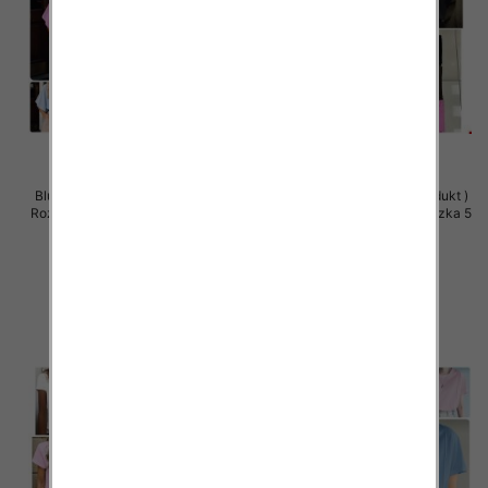
Bluzki damskie (Polska produkt )
Bluzki damskie (Polska produkt )
Roz Standard, Mix Kolor Paczka 5
Roz Standard, Mix Kolor Paczka 5
szt
szt
35.00 zł
34.00 zł
szczegóły
szczegóły