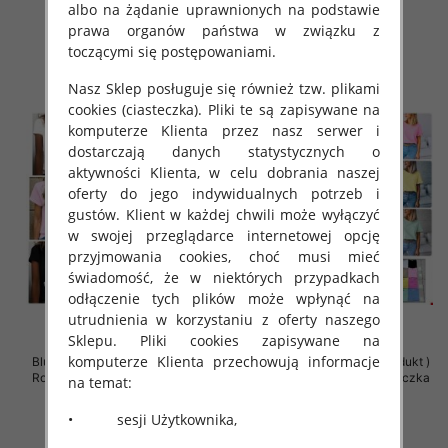
albo na żądanie uprawnionych na podstawie
35.00 zł
34.00 zł
prawa organów państwa w związku z
szczegóły
szczegóły
toczącymi się postępowaniami.
Nasz Sklep posługuje się również tzw. plikami
cookies (ciasteczka). Pliki te są zapisywane na
komputerze Klienta przez nasz serwer i
dostarczają danych statystycznych o
aktywności Klienta, w celu dobrania naszej
oferty do jego indywidualnych potrzeb i
gustów. Klient w każdej chwili może wyłączyć
w swojej przeglądarce internetowej opcję
przyjmowania cookies, choć musi mieć
świadomość, że w niektórych przypadkach
odłączenie tych plików może wpłynąć na
utrudnienia w korzystaniu z oferty naszego
Sklepu. Pliki cookies zapisywane na
komputerze Klienta przechowują informacje
Bluzki damskie (Polska produkt )
Bluzki damskie (Polska produkt )
Roz Standard , Mix Kolor Paczka
Roz Standard , Mix Kolor Paczka
na temat:
5 szt
5 szt
• sesji Użytkownika,
34.00 zł
34.00 zł
szczegóły
szczegóły