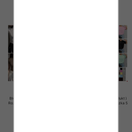
szczegóły
szczegóły
Bluzki damskie (Polska produkt )
Bluzki damskie (Polska produkt )
Roz Standard, Mix Kolor Paczka 5
Roz Standard, Mix Kolor Paczka 5
szt
szt
26.00 zł
36.00 zł
szczegóły
szczegóły