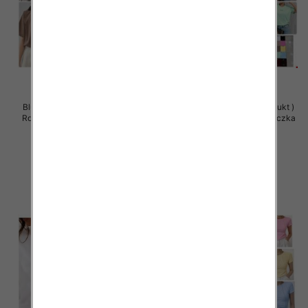
Bluzy damskie (Polska produkt )
Bluzy damskie (Polska produkt )
Roz Standard , Mix Kolor Paczka
Roz Standard , Mix Kolor Paczka
5 szt
5 szt
36.00 zł
36.00 zł
szczegóły
szczegóły