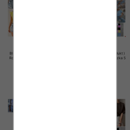
Bluzy damskie (Polska produkt )
Bluzki damskie (Polska produkt )
Roz Standard , Mix Kolor Paczka
Roz Standard, Mix Kolor Paczka 5
5 szt
szt
26.00 zł
36.00 zł
szczegóły
szczegóły