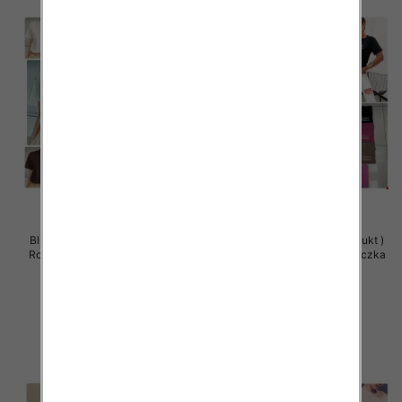
Bluzy damskie (Polska produkt )
Bluzy damskie (Polska produkt )
Roz Standard , Mix Kolor Paczka
Roz Standard , Mix Kolor Paczka
5 szt
5 szt
28.00 zł
26.00 zł
szczegóły
szczegóły