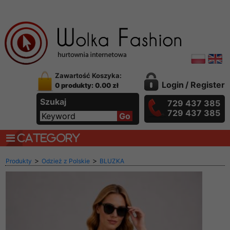
Zawartość Koszyka:
Login
/
Register
0 produkty: 0.00 zł
Szukaj
729 437 385
729 437 385
CATEGORY
>
>
Produkty
Odzież z Polskie
BLUZKA