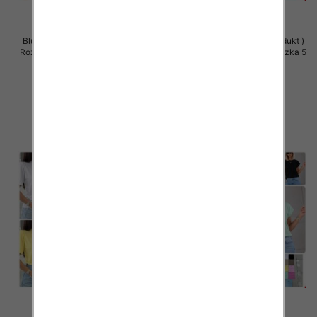
Bluzki damskie (Polska produkt )
Bluzki damskie (Polska produkt )
Roz Standard, Mix Kolor Paczka 5
Roz Standard, Mix Kolor Paczka 5
szt
szt
34.00 zł
34.00 zł
szczegóły
szczegóły