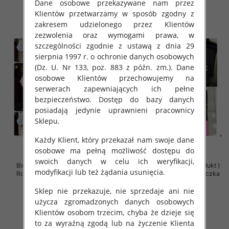
szczegóły
szczegóły
Dane osobowe przekazywane nam przez
Klientów przetwarzamy w sposób zgodny z
zakresem udzielonego przez Klientów
zezwolenia oraz wymogami prawa, w
szczególności zgodnie z ustawą z dnia 29
sierpnia 1997 r. o ochronie danych osobowych
(Dz. U. Nr 133, poz. 883 z późn. zm.). Dane
osobowe Klientów przechowujemy na
serwerach zapewniających ich pełne
bezpieczeństwo. Dostęp do bazy danych
posiadają jedynie uprawnieni pracownicy
Sklepu.
Każdy Klient, który przekazał nam swoje dane
osobowe ma pełną możliwość dostępu do
swoich danych w celu ich weryfikacji,
Bluzki damskie (Polska produkt )
Bluzki damskie (Polska produkt )
modyfikacji lub też żądania usunięcia.
Roz Standard , Mix Kolor Paczka
Roz Standard , Mix Kolor Paczka
5 szt
5 szt
Sklep nie przekazuje, nie sprzedaje ani nie
35.00 zł
34.00 zł
użycza zgromadzonych danych osobowych
szczegóły
szczegóły
Klientów osobom trzecim, chyba że dzieje się
to za wyraźną zgodą lub na życzenie Klienta