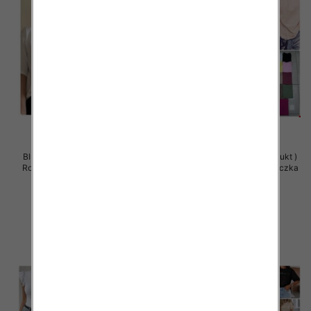
Bluzy damskie (Polska produkt )
Bluzy damskie (Polska produkt )
Roz Standard , Mix Kolor Paczka
Roz Standard , Mix Kolor Paczka
5 szt
5 szt
26.00 zł
26.00 zł
szczegóły
szczegóły