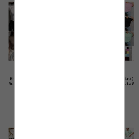
Bluzki damskie (Polska produkt )
Bluzki damskie (Polska produkt )
Roz Standard, Mix Kolor Paczka 5
Roz Standard, Mix Kolor Paczka 5
szt
szt
26.00 zł
36.00 zł
szczegóły
szczegóły