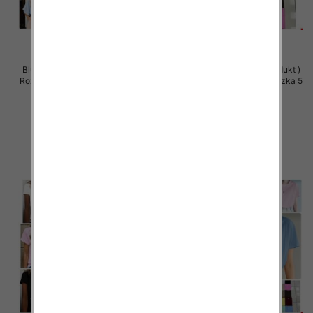
Bluzki damskie (Polska produkt )
Bluzki damskie (Polska produkt )
Roz Standard, Mix Kolor Paczka 5
Roz Standard, Mix Kolor Paczka 5
szt
szt
35.00 zł
34.00 zł
szczegóły
szczegóły