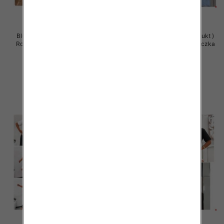
Bluzy damskie (Polska produkt )
Bluzy damskie (Polska produkt )
Roz Standard , Mix Kolor Paczka
Roz Standard , Mix Kolor Paczka
5 szt
5 szt
32.00 zł
29.00 zł
szczegóły
szczegóły