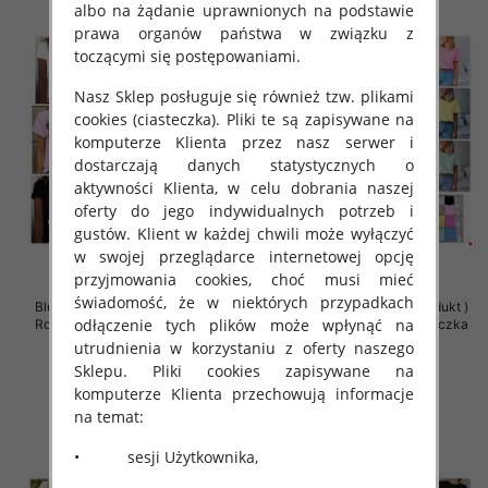
albo na żądanie uprawnionych na podstawie
prawa organów państwa w związku z
toczącymi się postępowaniami.
Nasz Sklep posługuje się również tzw. plikami
cookies (ciasteczka). Pliki te są zapisywane na
komputerze Klienta przez nasz serwer i
dostarczają danych statystycznych o
aktywności Klienta, w celu dobrania naszej
oferty do jego indywidualnych potrzeb i
gustów. Klient w każdej chwili może wyłączyć
w swojej przeglądarce internetowej opcję
przyjmowania cookies, choć musi mieć
świadomość, że w niektórych przypadkach
Bluzki damskie (Polska produkt )
Bluzki damskie (Polska produkt )
odłączenie tych plików może wpłynąć na
Roz Standard , Mix Kolor Paczka
Roz Standard , Mix Kolor Paczka
5 szt
5 szt
utrudnienia w korzystaniu z oferty naszego
Sklepu. Pliki cookies zapisywane na
34.00 zł
34.00 zł
komputerze Klienta przechowują informacje
szczegóły
szczegóły
na temat:
• sesji Użytkownika,