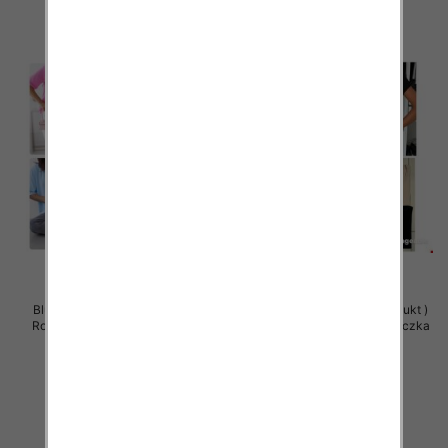
Bluzy damskie (Polska produkt )
Bluzy damskie (Polska produkt )
Roz Standard , Mix Kolor Paczka
Roz Standard , Mix Kolor Paczka
5 szt
5 szt
29.00 zł
29.00 zł
szczegóły
szczegóły