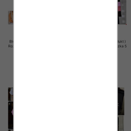
Bluzki damskie (Polska produkt )
Bluzki damskie (Polska produkt )
Roz Standard, Mix Kolor Paczka 5
Roz Standard, Mix Kolor Paczka 5
szt
szt
36.00 zł
36.00 zł
szczegóły
szczegóły