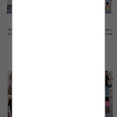
Bluzy damskie (Polska produkt )
Bluzy damskie (Polska produkt )
Roz Standard , Mix Kolor Paczka
Roz Standard , Mix Kolor Paczka
5 szt
5 szt
34.00 zł
32.00 zł
szczegóły
szczegóły