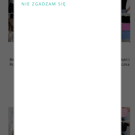
Bluzki damskie (Polska produkt )
Bluzki damskie (Polska produkt )
Roz Standard , Mix Kolor Paczka
Roz Standard , Mix Kolor Paczka
5 szt
5 szt
27.00 zł
27.00 zł
szczegóły
szczegóły