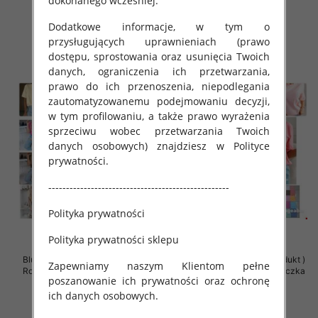
dokonanego wcześniej.
36.00 zł
36.00 zł
Dodatkowe informacje, w tym o
szczegóły
szczegóły
przysługujących uprawnieniach (prawo
dostępu, sprostowania oraz usunięcia Twoich
danych, ograniczenia ich przetwarzania,
prawo do ich przenoszenia, niepodlegania
zautomatyzowanemu podejmowaniu decyzji,
w tym profilowaniu, a także prawo wyrażenia
sprzeciwu wobec przetwarzania Twoich
danych osobowych) znajdziesz w Polityce
prywatności.
---------------------------------------------------
Polityka prywatności
Polityka prywatności sklepu
Bluzki damskie (Polska produkt )
Bluzki damskie (Polska produkt )
Zapewniamy naszym Klientom pełne
Roz Standard , Mix Kolor Paczka
Roz Standard , Mix Kolor Paczka
poszanowanie ich prywatności oraz ochronę
5 szt
5 szt
ich danych osobowych.
36.00 zł
36.00 zł