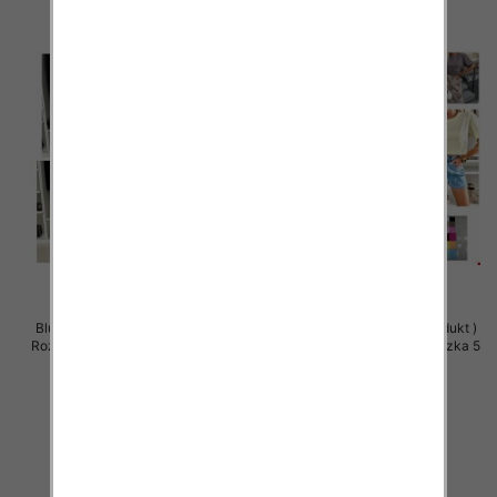
Bluzki damskie (Polska produkt )
Bluzki damskie (Polska produkt )
Roz Standard, Mix Kolor Paczka 5
Roz Standard, Mix Kolor Paczka 5
szt
szt
29.00 zł
29.00 zł
szczegóły
szczegóły