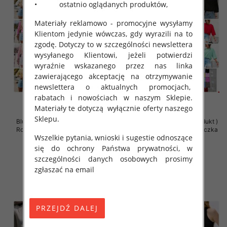
• ostatnio oglądanych produktów,
Materiały reklamowo - promocyjne wysyłamy
Klientom jedynie wówczas, gdy wyrazili na to
zgodę. Dotyczy to w szczególności newslettera
wysyłanego Klientowi, jeżeli potwierdzi
wyraźnie wskazanego przez nas linka
zawierającego akceptację na otrzymywanie
newslettera o aktualnych promocjach,
rabatach i nowościach w naszym Sklepie.
Materiały te dotyczą wyłącznie oferty naszego
Sklepu.
Bluzki damskie (Polska produkt )
Bluzki damskie (Polska produkt )
Roz Standard , Mix Kolor Paczka
Roz Standard , Mix Kolor Paczka
Wszelkie pytania, wnioski i sugestie odnoszące
5 szt
5 szt
się do ochrony Państwa prywatności, w
31.00 zł
31.00 zł
szczególności danych osobowych prosimy
szczegóły
szczegóły
zgłaszać na email