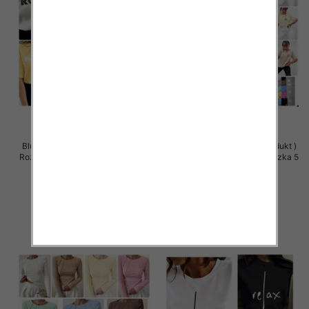
Bluzki damskie (Polska produkt )
Bluzki damskie (Polska produkt )
Roz Standard, Mix Kolor Paczka 5
Roz Standard, Mix Kolor Paczka 5
szt
szt
36.00 zł
36.00 zł
szczegóły
szczegóły