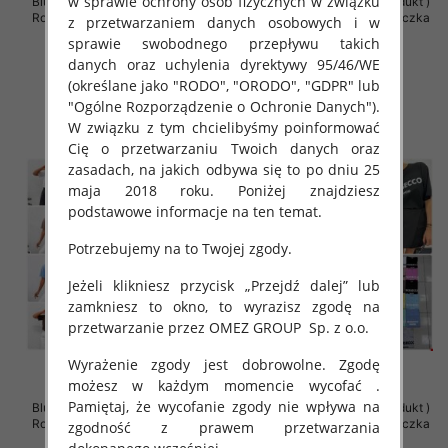
w sprawie ochrony osób fizycznych w związku
Bluzki damskie (Polska produkt )
Bluzki damskie (Polska produkt )
Roz Standard , Mix Kolor Paczka
Roz Standard , Mix Kolor Paczka
z przetwarzaniem danych osobowych i w
5 szt
5 szt
sprawie swobodnego przepływu takich
38.00 zł
36.00 zł
danych oraz uchylenia dyrektywy 95/46/WE
(określane jako "RODO", "ORODO", "GDPR" lub
szczegóły
szczegóły
"Ogólne Rozporządzenie o Ochronie Danych").
W związku z tym chcielibyśmy poinformować
Cię o przetwarzaniu Twoich danych oraz
zasadach, na jakich odbywa się to po dniu 25
maja 2018 roku. Poniżej znajdziesz
podstawowe informacje na ten temat.
Potrzebujemy na to Twojej zgody.
Jeżeli klikniesz przycisk „Przejdź dalej” lub
zamkniesz to okno, to wyrazisz zgodę na
przetwarzanie przez OMEZ GROUP
Sp. z o.o.
Wyrażenie zgody jest dobrowolne. Zgodę
możesz w każdym momencie wycofać .
Pamiętaj, że wycofanie zgody nie wpływa na
Bluzki damskie (Polska produkt )
Bluzki damskie (Polska produkt )
Roz Standard , Mix Kolor Paczka
Roz Standard , Mix Kolor Paczka
zgodność z prawem przetwarzania
5 szt
5 szt