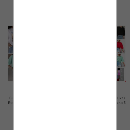
szczegóły
szczegóły
Bluzki damskie (Polska produkt )
Bluzki damskie (Polska produkt )
Roz Standard, Mix Kolor Paczka 5
Roz Standard, Mix Kolor Paczka 5
szt
szt
32.00 zł
30.00 zł
szczegóły
szczegóły