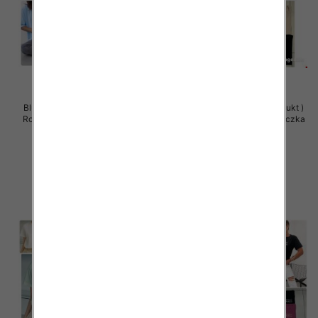
Bluzy damskie (Polska produkt )
Bluzy damskie (Polska produkt )
Roz Standard , Mix Kolor Paczka
Roz Standard , Mix Kolor Paczka
5 szt
5 szt
29.00 zł
29.00 zł
szczegóły
szczegóły