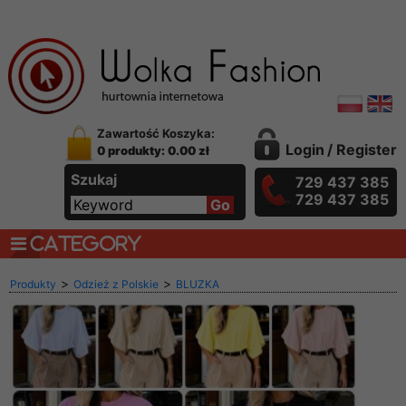
Zawartość Koszyka:
Login
/
Register
0 produkty: 0.00 zł
Szukaj
729 437 385
729 437 385
CATEGORY
>
>
Produkty
Odzież z Polskie
BLUZKA