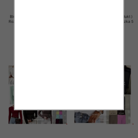
Bluzki damskie (Polska produkt )
Bluzki damskie (Polska produkt )
Roz Standard, Mix Kolor Paczka 5
Roz Standard, Mix Kolor Paczka 5
szt
szt
36.00 zł
36.00 zł
szczegóły
szczegóły