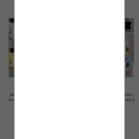
Bluzki damskie (Polska produkt )
Bluzki damskie (Polska produkt )
Roz Standard, Mix Kolor Paczka 5
Roz Standard, Mix Kolor Paczka 5
szt
szt
34.00 zł
32.00 zł
szczegóły
szczegóły