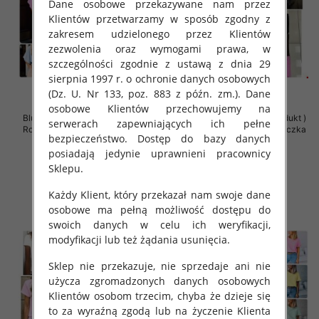
Dane osobowe przekazywane nam przez
Klientów przetwarzamy w sposób zgodny z
zakresem udzielonego przez Klientów
zezwolenia oraz wymogami prawa, w
szczególności zgodnie z ustawą z dnia 29
sierpnia 1997 r. o ochronie danych osobowych
(Dz. U. Nr 133, poz. 883 z późn. zm.). Dane
osobowe Klientów przechowujemy na
Bluzki damskie (Polska produkt )
Bluzki damskie (Polska produkt )
serwerach zapewniających ich pełne
Roz Standard , Mix Kolor Paczka
Roz Standard , Mix Kolor Paczka
bezpieczeństwo. Dostęp do bazy danych
5 szt
5 szt
posiadają jedynie uprawnieni pracownicy
35.00 zł
34.00 zł
Sklepu.
szczegóły
szczegóły
Każdy Klient, który przekazał nam swoje dane
osobowe ma pełną możliwość dostępu do
swoich danych w celu ich weryfikacji,
modyfikacji lub też żądania usunięcia.
Sklep nie przekazuje, nie sprzedaje ani nie
użycza zgromadzonych danych osobowych
Klientów osobom trzecim, chyba że dzieje się
to za wyraźną zgodą lub na życzenie Klienta