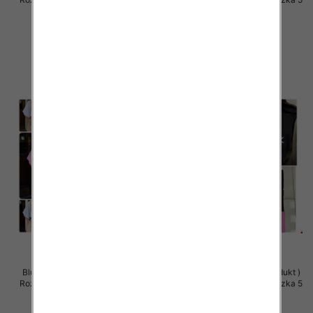
szt
szt
36.00 zł
36.00 zł
szczegóły
szczegóły
Bluzki damskie (Polska produkt )
Bluzki damskie (Polska produkt )
Roz Standard, Mix Kolor Paczka 5
Roz Standard, Mix Kolor Paczka 5
szt
szt