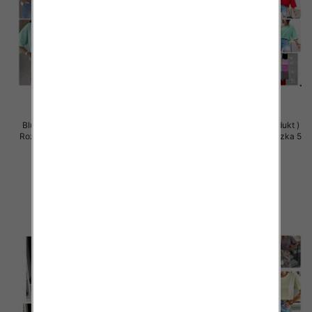
Bluzki damskie (Polska produkt )
Bluzki damskie (Polska produkt )
Roz Standard, Mix Kolor Paczka 5
Roz Standard, Mix Kolor Paczka 5
szt
szt
32.00 zł
30.00 zł
szczegóły
szczegóły