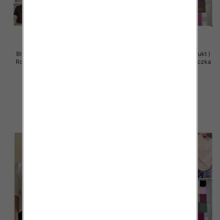
Bluzy damskie (Polska produkt )
Bluzy damskie (Polska produkt )
Roz Standard , Mix Kolor Paczka
Roz Standard , Mix Kolor Paczka
5 szt
5 szt
28.00 zł
26.00 zł
szczegóły
szczegóły