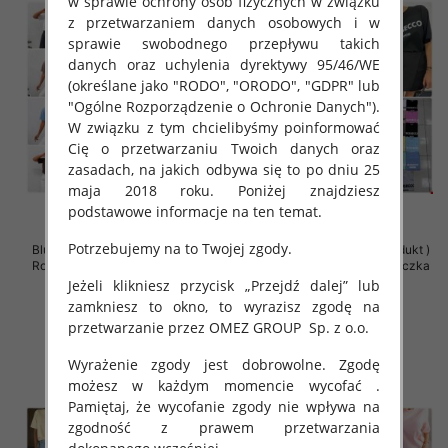
w sprawie ochrony osób fizycznych w związku
z przetwarzaniem danych osobowych i w
sprawie swobodnego przepływu takich
danych oraz uchylenia dyrektywy 95/46/WE
(określane jako "RODO", "ORODO", "GDPR" lub
"Ogólne Rozporządzenie o Ochronie Danych").
W związku z tym chcielibyśmy poinformować
Cię o przetwarzaniu Twoich danych oraz
zasadach, na jakich odbywa się to po dniu 25
maja 2018 roku. Poniżej znajdziesz
podstawowe informacje na ten temat.
Potrzebujemy na to Twojej zgody.
Bluzki damskie (Polska produkt )
Bluzki damskie (Polska produkt )
Roz Standard , Mix Kolor Paczka
Roz Standard , Mix Kolor Paczka
5 szt
5 szt
Jeżeli klikniesz przycisk „Przejdź dalej” lub
zamkniesz to okno, to wyrazisz zgodę na
36.00 zł
36.00 zł
przetwarzanie przez OMEZ GROUP
Sp. z o.o.
szczegóły
szczegóły
Wyrażenie zgody jest dobrowolne. Zgodę
możesz w każdym momencie wycofać .
Pamiętaj, że wycofanie zgody nie wpływa na
zgodność z prawem przetwarzania