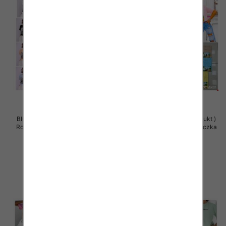
Bluzy damskie (Polska produkt )
Bluzy damskie (Polska produkt )
Roz Standard , Mix Kolor Paczka
Roz Standard , Mix Kolor Paczka
5 szt
5 szt
29.00 zł
29.00 zł
szczegóły
szczegóły