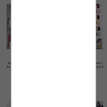
Bluzki damskie (Polska produkt )
Bluzki damskie (Polska produkt )
Roz Standard, Mix Kolor Paczka 5
Roz Standard, Mix Kolor Paczka 5
szt
szt
32.00 zł
32.00 zł
szczegóły
szczegóły