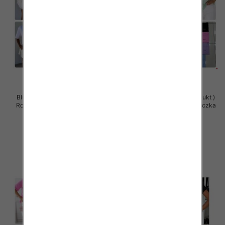
Bluzy damskie (Polska produkt )
Bluzy damskie (Polska produkt )
Roz Standard , Mix Kolor Paczka
Roz Standard , Mix Kolor Paczka
5 szt
5 szt
29.00 zł
29.00 zł
szczegóły
szczegóły