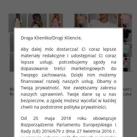
Droga Klientko/Drogi Kliencie,
Aby dalej móc dostarczać Ci coraz lepsze
materiały redakcyjne i udostępniać Ci coraz
lepsze usługi, potrzebujemy zgody na
dopasowanie treści marketingowych do
Twojego zachowania. Dzięki nim możemy
finansować rozwój naszych usług. Dbamy o
Twoją prywatność. Nie zwiększamy zakresu
Bluzki damskie (Polska produkt )
Bluzki damskie (Polska produkt )
naszych uprawnień. Twoje dane są u nas
Roz Standard , Mix Kolor Paczka
Roz Standard , Mix Kolor Paczka
5 szt
5 szt
bezpieczne, a zgodę możesz wycofać w każdej
chwili na podstronie polityka prywatności.
38.00 zł
36.00 zł
szczegóły
szczegóły
Od 25 maja 2018 roku obowiązuje
Rozporządzenie Parlamentu Europejskiego i
Rady (UE) 2016/679 z dnia 27 kwietnia 2016 r.