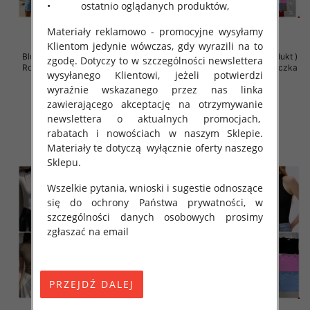
• ostatnio oglądanych produktów,
Materiały reklamowo - promocyjne wysyłamy
Klientom jedynie wówczas, gdy wyrazili na to
Bluzki damskie (Polska produkt )
Bluzki damskie (Polska produkt )
zgodę. Dotyczy to w szczególności newslettera
Roz Standard , Mix Kolor Paczka
Roz Standard , Mix Kolor Paczka
wysyłanego Klientowi, jeżeli potwierdzi
5 szt
5 szt
wyraźnie wskazanego przez nas linka
31.00 zł
31.00 zł
zawierającego akceptację na otrzymywanie
szczegóły
szczegóły
newslettera o aktualnych promocjach,
rabatach i nowościach w naszym Sklepie.
Materiały te dotyczą wyłącznie oferty naszego
Sklepu.
Wszelkie pytania, wnioski i sugestie odnoszące
się do ochrony Państwa prywatności, w
szczególności danych osobowych prosimy
zgłaszać na email