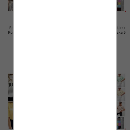
Bluzki damskie (Polska produkt )
Bluzki damskie (Polska produkt )
Roz Standard, Mix Kolor Paczka 5
Roz Standard, Mix Kolor Paczka 5
szt
szt
26.00 zł
36.00 zł
szczegóły
szczegóły