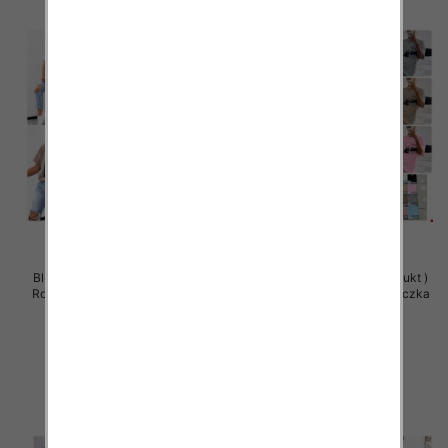
Bluzy damskie (Polska produkt )
Bluzy damskie (Polska produkt )
Roz Standard , Mix Kolor Paczka
Roz Standard , Mix Kolor Paczka
5 szt
5 szt
29.00 zł
29.00 zł
szczegóły
szczegóły