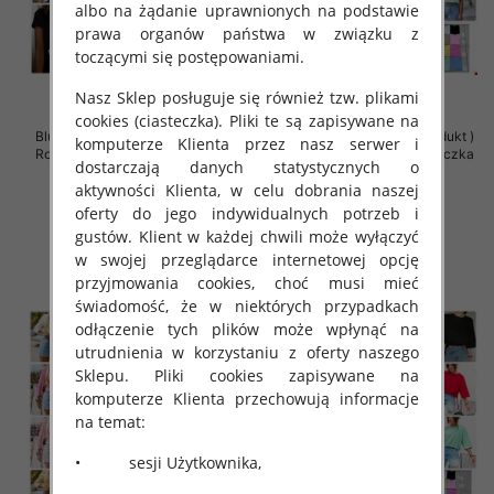
albo na żądanie uprawnionych na podstawie
prawa organów państwa w związku z
toczącymi się postępowaniami.
Nasz Sklep posługuje się również tzw. plikami
cookies (ciasteczka). Pliki te są zapisywane na
Bluzki damskie (Polska produkt )
Bluzki damskie (Polska produkt )
komputerze Klienta przez nasz serwer i
Roz Standard , Mix Kolor Paczka
Roz Standard , Mix Kolor Paczka
dostarczają danych statystycznych o
5 szt
5 szt
aktywności Klienta, w celu dobrania naszej
34.00 zł
34.00 zł
oferty do jego indywidualnych potrzeb i
szczegóły
szczegóły
gustów. Klient w każdej chwili może wyłączyć
w swojej przeglądarce internetowej opcję
przyjmowania cookies, choć musi mieć
świadomość, że w niektórych przypadkach
odłączenie tych plików może wpłynąć na
utrudnienia w korzystaniu z oferty naszego
Sklepu. Pliki cookies zapisywane na
komputerze Klienta przechowują informacje
na temat:
• sesji Użytkownika,