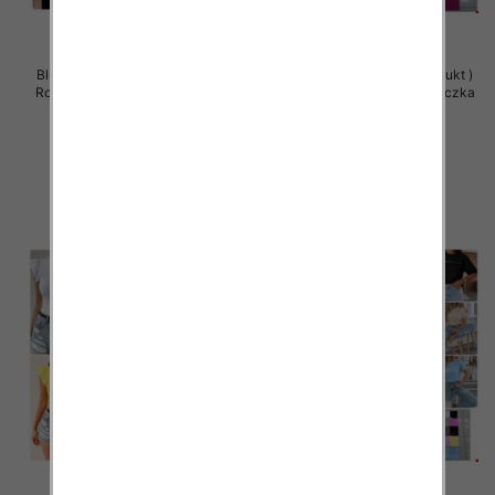
Bluzy damskie (Polska produkt )
Bluzy damskie (Polska produkt )
Roz Standard , Mix Kolor Paczka
Roz Standard , Mix Kolor Paczka
5 szt
5 szt
26.00 zł
26.00 zł
szczegóły
szczegóły