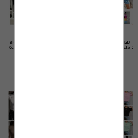
Bluzki damskie (Polska produkt )
Bluzki damskie (Polska produkt )
Roz Standard, Mix Kolor Paczka 5
Roz Standard, Mix Kolor Paczka 5
szt
szt
29.00 zł
29.00 zł
szczegóły
szczegóły