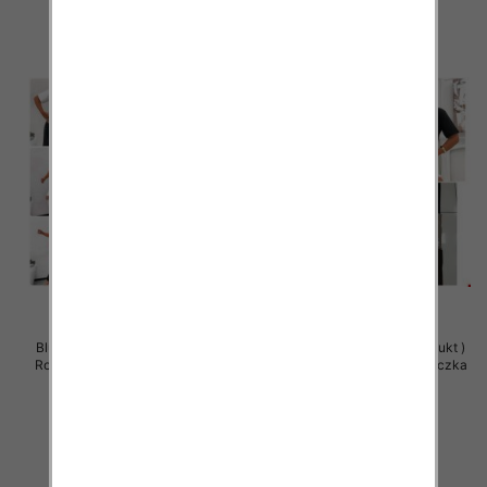
Bluzy damskie (Polska produkt )
Bluzy damskie (Polska produkt )
Roz Standard , Mix Kolor Paczka
Roz Standard , Mix Kolor Paczka
5 szt
5 szt
29.00 zł
29.00 zł
szczegóły
szczegóły