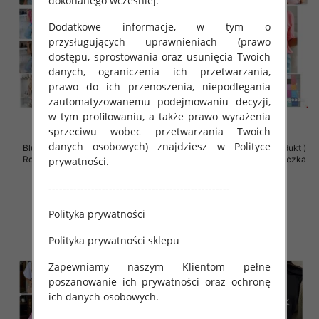
dokonanego wcześniej.
Dodatkowe informacje, w tym o
przysługujących uprawnieniach (prawo
dostępu, sprostowania oraz usunięcia Twoich
danych, ograniczenia ich przetwarzania,
prawo do ich przenoszenia, niepodlegania
zautomatyzowanemu podejmowaniu decyzji,
w tym profilowaniu, a także prawo wyrażenia
sprzeciwu wobec przetwarzania Twoich
danych osobowych) znajdziesz w Polityce
Bluzki damskie (Polska produkt )
Bluzki damskie (Polska produkt )
Roz Standard , Mix Kolor Paczka
Roz Standard , Mix Kolor Paczka
prywatności.
5 szt
5 szt
---------------------------------------------------
36.00 zł
36.00 zł
szczegóły
szczegóły
Polityka prywatności
Polityka prywatności sklepu
Zapewniamy naszym Klientom pełne
poszanowanie ich prywatności oraz ochronę
ich danych osobowych.