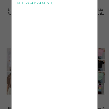
Bluzki damskie (Polska produkt )
Bluzki damskie (Polska produkt )
Roz Standard , Mix Kolor Paczka
Roz Standard , Mix Kolor Paczka
5 szt
5 szt
27.00 zł
27.00 zł
szczegóły
szczegóły
Bluzy damskie (Polska produkt )
Bluzy damskie (Polska produkt )