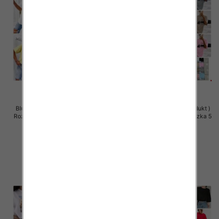
Bluzki damskie (Polska produkt )
Bluzki damskie (Polska produkt )
Roz Standard, Mix Kolor Paczka 5
Roz Standard, Mix Kolor Paczka 5
szt
szt
32.00 zł
32.00 zł
szczegóły
szczegóły