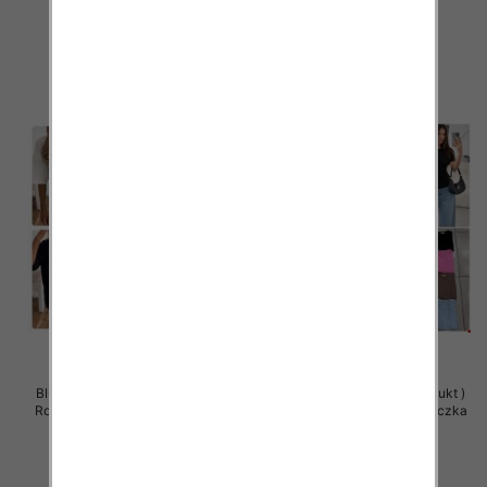
34.00 zł
32.00 zł
szczegóły
szczegóły
Bluzy damskie (Polska produkt )
Bluzy damskie (Polska produkt )
Roz Standard , Mix Kolor Paczka
Roz Standard , Mix Kolor Paczka
5 szt
5 szt
32.00 zł
29.00 zł
szczegóły
szczegóły