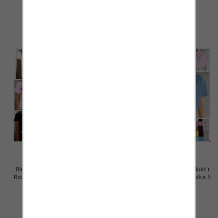
35.00 zł
34.00 zł
szczegóły
szczegóły
Bluzki damskie (Polska produkt )
Bluzki damskie (Polska produkt )
Roz Standard, Mix Kolor Paczka 5
Roz Standard, Mix Kolor Paczka 5
szt
szt
34.00 zł
34.00 zł
szczegóły
szczegóły