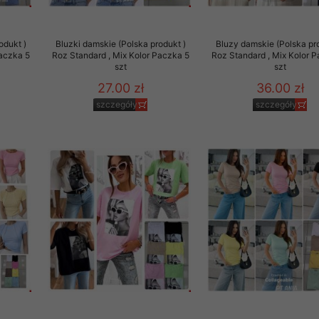
to zgodę. Dotyczy to w
anego przez nas linka
odukt )
Bluzki damskie (Polska produkt )
Bluzy damskie (Polska pr
batach i nowościach w
Paczka 5
Roz Standard , Mix Kolor Paczka 5
Roz Standard , Mix Kolor 
szt
szt
w szczególności danych
27.00 zł
36.00 zł
szczegóły
szczegóły