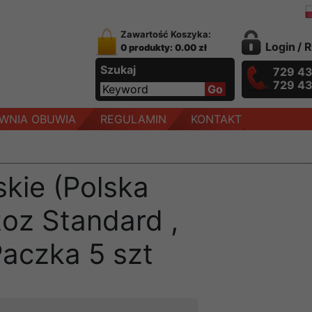
Zawartość Koszyka:
Login
/
R
0 produkty: 0.00 zł
Szukaj
729 4
729 4
WNIA OBUWIA
REGULAMIN
KONTAKT
kie (Polska
Roz Standard ,
Paczka 5 szt