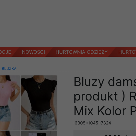
OCJE
NOWOSCI
HURTOWNIA ODZIEŻY
HURTO
>
BLUZKA
Bluzy dams
produkt ) 
Mix Kolor 
:6305::1045::7324