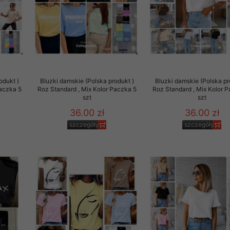
rzetwarzanie przez OMEZ
że wycofanie zgody nie
odukt )
Bluzki damskie (Polska produkt )
Bluzki damskie (Polska pr
Paczka 5
Roz Standard , Mix Kolor Paczka 5
Roz Standard , Mix Kolor 
szt
szt
towania oraz usunięcia
ania zautomatyzowanemu
36.00 zł
36.00 zł
 przetwarzania Twoich
szczegóły
szczegóły
ych osobowych.
sem udzielonego przez