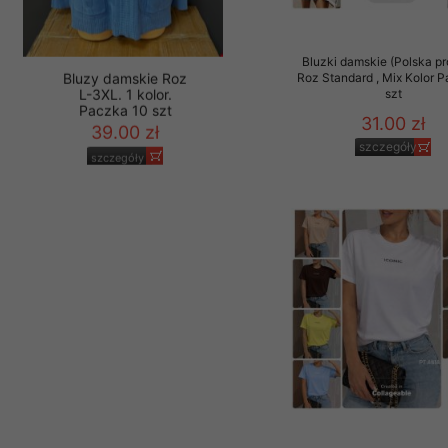
Materiały reklamowo -
szczególności newsle
Bluzki damskie (Polska pr
zawierającego akcept
Roz Standard , Mix Kolor 
naszym Sklepie. Materi
szt
Wszelkie pytania, wni
31.00 zł
osobowych prosimy zgł
szczegóły
Bluzy damskie Roz
L-3XL. 1 kolor.
Paczka 10 szt
39.00 zł
szczegóły