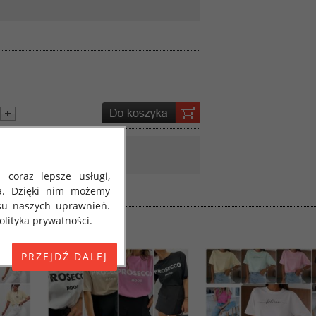
 coraz lepsze usługi,
a. Dzięki nim możemy
su naszych uprawnień.
lityka prywatności.
E) 2016/679 z dnia 27
 osobowych i w sprawie
jako "RODO", "ORODO",
my poinformować Cię o
ja 2018 roku. Poniżej