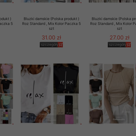
 promocyjne wysyłamy Klientom jedynie wówczas, gdy wyrazili na 
ttera wysyłanego Klientowi, jeżeli potwierdzi wyraźnie wskaz
odukt )
Bluzki damskie (Polska produkt )
Bluzki damskie (Polska pr
ację na otrzymywanie newslettera o aktualnych promocjach, ra
Paczka 5
Roz Standard , Mix Kolor Paczka 5
Roz Standard , Mix Kolor 
ały te dotyczą wyłącznie oferty naszego Sklepu.
szt
szt
oski i sugestie odnoszące się do ochrony Państwa prywatności, 
31.00 zł
27.00 zł
aszać na email
szczegóły
szczegóły