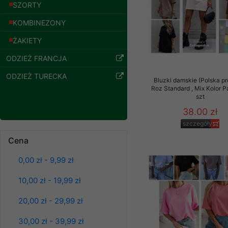
znajdziesz podstawowe
SZORTY
Potrzebujemy na to Two
KOMBINEZONY
ŻAKIETY
Jeżeli klikniesz przyc
GROUP
Sp. z o.o.
ODZIEŻ FRANCJA
Wyrażenie zgody jest 
ODZIEŻ TURECKA
wpływa na zgodność z 
Bluzki damskie (Polska pr
Roz Standard , Mix Kolor 
szt
Dodatkowe informacje,
Twoich danych, ograni
38.00 zł
podejmowaniu decyzji
szczegóły
danych osobowych) znaj
Bluzy damskie Roz
Cena
L-3XL. 1 kolor.
-------------------------------
Paczka 10 szt
0,00 zł - 9,99 zł
39.00 zł
Polityka prywatności
szczegóły
10,00 zł - 19,99 zł
Polityka prywatności s
20,00 zł - 29,99 zł
Zapewniamy naszym Kli
30,00 zł - 39,99 zł
Dane osobowe przekaz