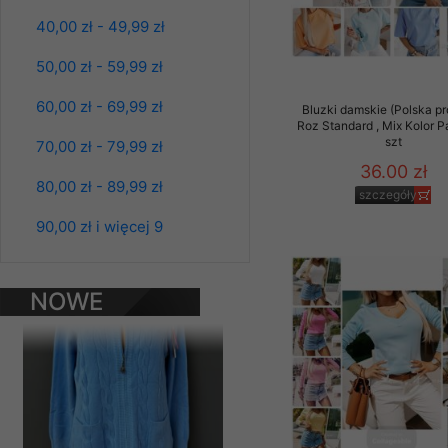
Klientów zezwolenia 
40,00 zł - 49,99 zł
ochronie danych osobo
serwerach zapewniają
50,00 zł - 59,99 zł
pracownicy Sklepu.
60,00 zł - 69,99 zł
Bluzki damskie (Polska pr
Każdy Klient, który p
Roz Standard , Mix Kolor 
ich weryfikacji, modyfik
szt
70,00 zł - 79,99 zł
36.00 zł
Sklep nie przekazuje,
80,00 zł - 89,99 zł
chyba że dzieje się t
szczegóły
Bluzy damskie Roz
prawa organów państwa
90,00 zł i więcej 9
L-3XL. 1 kolor.
Paczka 10 szt
Nasz Sklep posługuje si
39.00 zł
przez nasz serwer i do
szczegóły
NOWE
jego indywidualnych po
opcję przyjmowania co
PRODUKTY
może wpłynąć na utrud
Klienta przechowują in
• sesji Użytkownik
• ostatnio oglądany