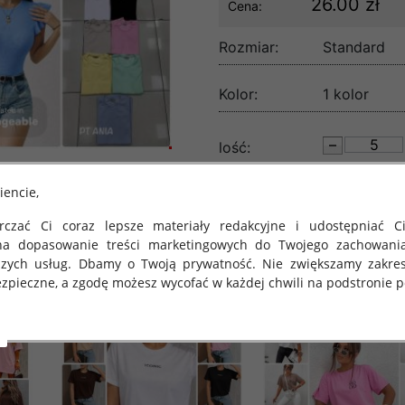
26.00 zł
Cena:
Rozmiar:
Standard
Kolor:
1 kolor
lość:
iencie,
czać Ci coraz lepsze materiały redakcyjne i udostępniać Ci
na dopasowanie treści marketingowych do Twojego zachowani
szych usług. Dbamy o Twoją prywatność. Nie zwiększamy zakre
zpieczne, a zgodę możesz wycofać w każdej chwili na podstronie po
 obowiązuje Rozporządzenie Parlamentu Europejskiego i Rady (U
rawie ochrony osób fizycznych w związku z przetwarzaniem danych
 takich danych oraz uchylenia dyrektywy 95/46/WE (określane 
ozporządzenie o Ochronie Danych"). W związku z tym chcielibyś
 danych oraz zasadach, na jakich odbywa się to po dniu 25 ma