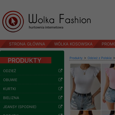
STRONA GŁÓWNA
WÓLKA KOSOWSKA
PROM
>
Produkty
Odzież z Polskie
PRODUKTY
ODZIEŻ
OBUWIE
KURTKI
BIELIZNA
Bluzy damskie Roz
L-3XL. 1 kolor.
JEANSY (SPODNIE)
Paczka 10 szt
54.00 zł