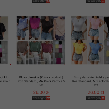
szczegóły
szczegóły
odukt )
Bluzy damskie (Polska produkt )
Bluzy damskie (Polska pr
Paczka 5
Roz Standard , Mix Kolor Paczka 5
Roz Standard , Mix Kolor 
szt
szt
26.00 zł
26.00 zł
szczegóły
szczegóły