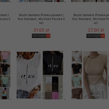
 promocyjne wysyłamy Klientom jedynie wówczas, gdy wyrazili na 
ttera wysyłanego Klientowi, jeżeli potwierdzi wyraźnie wskaz
odukt )
Bluzki damskie (Polska produkt )
Bluzki damskie (Polska pr
ację na otrzymywanie newslettera o aktualnych promocjach, ra
Paczka 5
Roz Standard , Mix Kolor Paczka 5
Roz Standard , Mix Kolor 
ały te dotyczą wyłącznie oferty naszego Sklepu.
szt
szt
oski i sugestie odnoszące się do ochrony Państwa prywatności, 
31.00 zł
27.00 zł
aszać na email
szczegóły
szczegóły