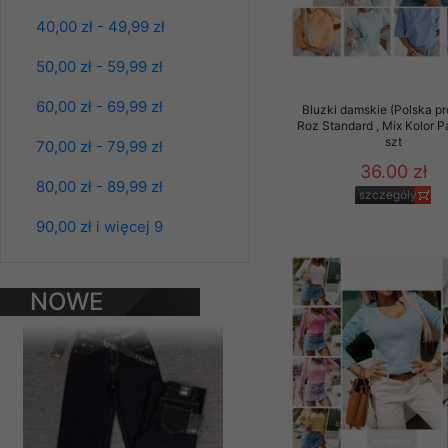
Klientów zezwolenia 
40,00 zł - 49,99 zł
ochronie danych osobo
serwerach zapewniają
50,00 zł - 59,99 zł
pracownicy Sklepu.
60,00 zł - 69,99 zł
Bluzki damskie (Polska pr
Każdy Klient, który p
Roz Standard , Mix Kolor 
ich weryfikacji, modyfik
szt
70,00 zł - 79,99 zł
36.00 zł
Sklep nie przekazuje,
80,00 zł - 89,99 zł
chyba że dzieje się t
szczegóły
prawa organów państwa
90,00 zł i więcej 9
Nasz Sklep posługuje si
Spodnie damskie
przez nasz serwer i do
jeansy Roz 25-30, 1
NOWE
jego indywidualnych po
Kolor Paczka 10 szt
opcję przyjmowania co
61.00 zł
PRODUKTY
może wpłynąć na utrud
szczegóły
Klienta przechowują in
• sesji Użytkownik
• ostatnio oglądany