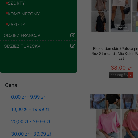
znajdziesz podstawowe
SZORTY
szczegóły
Potrzebujemy na to Two
KOMBINEZONY
ŻAKIETY
Jeżeli klikniesz przyc
GROUP
Sp. z o.o.
ODZIEŻ FRANCJA
Wyrażenie zgody jest 
ODZIEŻ TURECKA
wpływa na zgodność z 
Bluzki damskie (Polska pr
Roz Standard , Mix Kolor 
szt
Dodatkowe informacje,
Twoich danych, ograni
38.00 zł
podejmowaniu decyzji
szczegóły
danych osobowych) znaj
Cena
-------------------------------
0,00 zł - 9,99 zł
Spodnie damskie
Polityka prywatności
jeansy Roz 25-30, 1
10,00 zł - 19,99 zł
Kolor Paczka 10 szt
Polityka prywatności s
61.00 zł
20,00 zł - 29,99 zł
szczegóły
Zapewniamy naszym Kli
30,00 zł - 39,99 zł
Dane osobowe przekaz