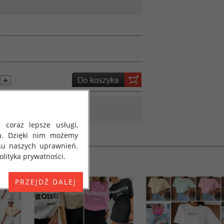
 coraz lepsze usługi,
a. Dzięki nim możemy
su naszych uprawnień.
lityka prywatności.
E) 2016/679 z dnia 27
 osobowych i w sprawie
jako "RODO", "ORODO",
my poinformować Cię o
ja 2018 roku. Poniżej