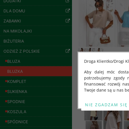
DODATKI
jeansy Roz 29-36, 1
Kolor Paczka 10 szt
DLA DOMU
57.00 zł
ZABAWKI
szczegóły
NA MIKOŁAJKI
BIŻUTERIA
ODZIEŻ Z POLSKIE
Droga Klientko/Drogi Kl
BLUZA
BLUZKA
Aby dalej móc dostar
potrzebujemy zgody 
Inne produkty
KOMPLET
finansować rozwój na
Twoje dane są u nas be
SUKIENKA
Od 25 maja 2018 roku
SPODNIE
kwietnia 2016 r. w sp
Spodnie damskie
KOSZULA
swobodnego przepływu
jeansy Roz 25-30, 1
"GDPR" lub "Ogólne R
Kolor Paczka 10 szt
SPÓDNICE
przetwarzaniu Twoich
61.00 zł