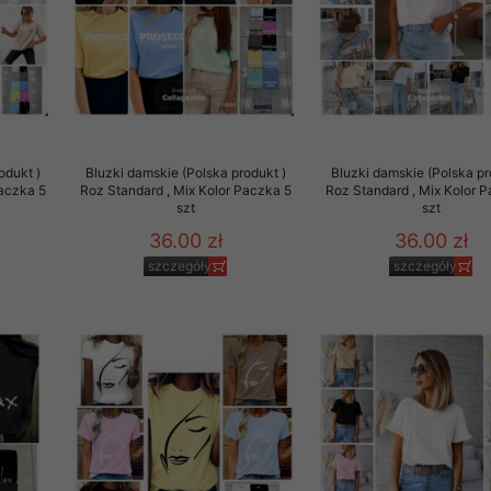
rzetwarzanie przez OMEZ
że wycofanie zgody nie
odukt )
Bluzki damskie (Polska produkt )
Bluzki damskie (Polska pr
Paczka 5
Roz Standard , Mix Kolor Paczka 5
Roz Standard , Mix Kolor 
szt
szt
towania oraz usunięcia
ania zautomatyzowanemu
36.00 zł
36.00 zł
 przetwarzania Twoich
szczegóły
szczegóły
ych osobowych.
sem udzielonego przez