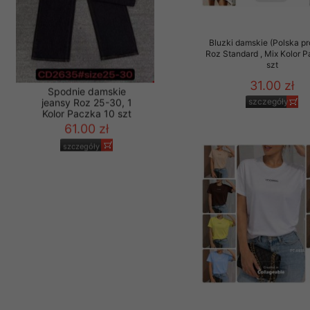
Materiały reklamowo -
szczególności newsle
Bluzki damskie (Polska pr
zawierającego akcept
Roz Standard , Mix Kolor 
naszym Sklepie. Materi
szt
Wszelkie pytania, wni
31.00 zł
osobowych prosimy zgł
szczegóły
Spodnie damskie
jeansy Roz 25-30, 1
Kolor Paczka 10 szt
61.00 zł
szczegóły