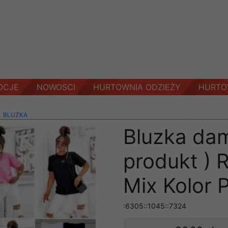
OCJE
NOWOSCI
HURTOWNIA ODZIEŻY
HURTO
>
BLUZKA
Bluzka dam
produkt ) 
Mix Kolor 
:6305::1045::7324