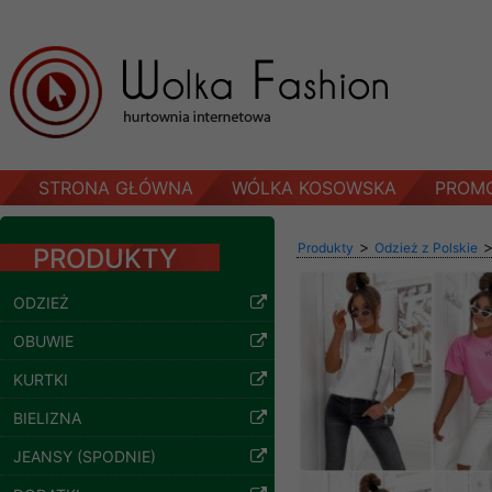
STRONA GŁÓWNA
WÓLKA KOSOWSKA
PROM
>
Produkty
Odzież z Polskie
PRODUKTY
ODZIEŻ
OBUWIE
KURTKI
BIELIZNA
JEANSY (SPODNIE)
Spodnie damskie