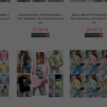
to zgodę. Dotyczy to w
anego przez nas linka
odukt )
Bluzki damskie (Polska produkt )
Bluzy damskie (Polska pr
batach i nowościach w
Paczka 5
Roz Standard , Mix Kolor Paczka 5
Roz Standard , Mix Kolor 
szt
szt
w szczególności danych
27.00 zł
36.00 zł
szczegóły
szczegóły