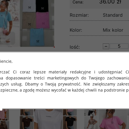
36.00 zł
Cena:
Rozmiar:
Standard
Kolor:
Mix kolor
lość:
iencie,
czać Ci coraz lepsze materiały redakcyjne i udostępniać Ci
na dopasowanie treści marketingowych do Twojego zachowani
szych usług. Dbamy o Twoją prywatność. Nie zwiększamy zakre
zpieczne, a zgodę możesz wycofać w każdej chwili na podstronie po
 obowiązuje Rozporządzenie Parlamentu Europejskiego i Rady (U
rawie ochrony osób fizycznych w związku z przetwarzaniem danych
 takich danych oraz uchylenia dyrektywy 95/46/WE (określane 
ozporządzenie o Ochronie Danych"). W związku z tym chcielibyś
 danych oraz zasadach, na jakich odbywa się to po dniu 25 ma