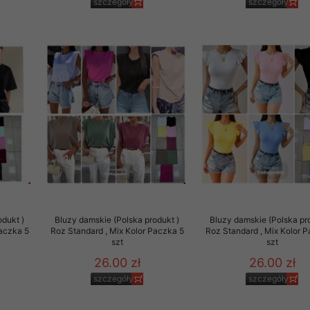
szczegóły
szczegóły
odukt )
Bluzy damskie (Polska produkt )
Bluzy damskie (Polska pr
Paczka 5
Roz Standard , Mix Kolor Paczka 5
Roz Standard , Mix Kolor 
szt
szt
26.00 zł
26.00 zł
szczegóły
szczegóły