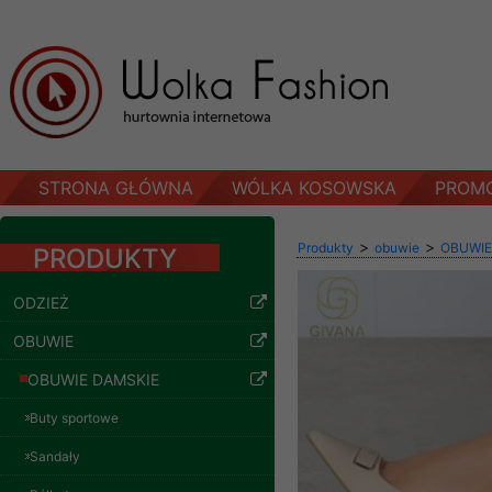
STRONA GŁÓWNA
WÓLKA KOSOWSKA
PROM
>
>
Produkty
obuwie
OBUWIE
PRODUKTY
ODZIEŻ
OBUWIE
OBUWIE DAMSKIE
Buty sportowe
Sandały