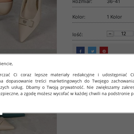
Rozmiar:
36-41
Kolor:
1 Kolor
lość:
iencie,
czać Ci coraz lepsze materiały redakcyjne i udostępniać Ci
na dopasowanie treści marketingowych do Twojego zachowani
szych usług. Dbamy o Twoją prywatność. Nie zwiększamy zakre
zpieczne, a zgodę możesz wycofać w każdej chwili na podstronie po
 obowiązuje Rozporządzenie Parlamentu Europejskiego i Rady (U
rawie ochrony osób fizycznych w związku z przetwarzaniem danych
 takich danych oraz uchylenia dyrektywy 95/46/WE (określane 
ozporządzenie o Ochronie Danych"). W związku z tym chcielibyś
 danych oraz zasadach, na jakich odbywa się to po dniu 25 ma