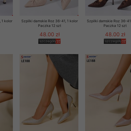
 promocyjne wysyłamy Klientom jedynie wówczas, gdy wyrazili na 
ttera wysyłanego Klientowi, jeżeli potwierdzi wyraźnie wskaz
ację na otrzymywanie newslettera o aktualnych promocjach, ra
 1 kolor
Szpilki damskie Roz 36-41, 1 kolor
Szpilki damskie Roz 36-41,
ały te dotyczą wyłącznie oferty naszego Sklepu.
Paczka 12 szt
Paczka 12 szt
48.00 zł
48.00 zł
oski i sugestie odnoszące się do ochrony Państwa prywatności, 
szczegóły
szczegóły
aszać na email