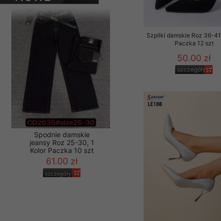
61.00 zł
PRODUKTY
Materiały reklamowo -
szczegóły
szczególności newsle
zawierającego akcept
Szpilki damskie Roz 36-41,
naszym Sklepie. Materi
Paczka 12 szt
50.00 zł
Wszelkie pytania, wni
szczegóły
osobowych prosimy zgł
Spodnie damskie
jeansy Roz 25-30, 1
Kolor Paczka 10 szt
61.00 zł
szczegóły