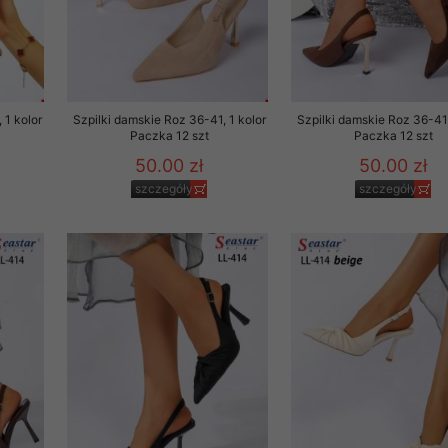
29 sierpnia 1997 r. o
entów przechowujemy na
ją jedynie uprawnieni
o swoich danych w celu
 1 kolor
Szpilki damskie Roz 36-41, 1 kolor
Szpilki damskie Roz 36-41,
Paczka 12 szt
Paczka 12 szt
50.00 zł
50.00 zł
ientów osobom trzecim,
szczegóły
szczegóły
awnionych na podstawie
ne na komputerze Klienta
brania naszej oferty do
zeglądarce internetowej
odłączenie tych plików
pisywane na komputerze