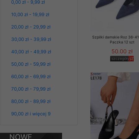
0,00 zł - 9,99 zł
Spodnie damskie
Klientów zezwolenia 
jeansy Roz 25-30, 1
ochronie danych osobo
Kolor Paczka 10 szt
10,00 zł - 19,99 zł
serwerach zapewniają
61.00 zł
pracownicy Sklepu.
20,00 zł - 29,99 zł
szczegóły
Każdy Klient, który p
Szpilki damskie Roz 36-41,
30,00 zł - 39,99 zł
Paczka 12 szt
ich weryfikacji, modyfik
50.00 zł
40,00 zł - 49,99 zł
Sklep nie przekazuje,
szczegóły
chyba że dzieje się t
50,00 zł - 59,99 zł
prawa organów państwa
60,00 zł - 69,99 zł
Nasz Sklep posługuje si
przez nasz serwer i do
70,00 zł - 79,99 zł
jego indywidualnych po
opcję przyjmowania co
80,00 zł - 89,99 zł
może wpłynąć na utrud
Klienta przechowują in
90,00 zł i więcej 9
• sesji Użytkownik
Spodnie damskie
jeansy Roz 25-30, 1
Kolor Paczka 10 szt
• ostatnio oglądany
NOWE