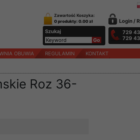
Zawartość Koszyka:
Login
/
R
0 produkty: 0.00 zł
Szukaj
729 4
729 4
WNIA OBUWIA
REGULAMIN
KONTAKT
mskie Roz 36-