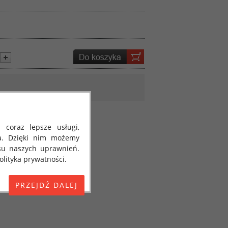
 coraz lepsze usługi,
a. Dzięki nim możemy
su naszych uprawnień.
lityka prywatności.
E) 2016/679 z dnia 27
 osobowych i w sprawie
jako "RODO", "ORODO",
my poinformować Cię o
ja 2018 roku. Poniżej