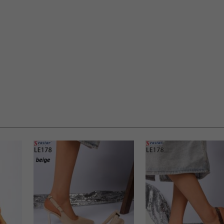
rzetwarzanie przez OMEZ
że wycofanie zgody nie
towania oraz usunięcia
ania zautomatyzowanemu
 przetwarzania Twoich
ych osobowych.
sem udzielonego przez