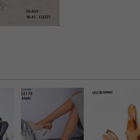
 informacje na ten temat.
jej zgody.
isk „Przejdź dalej” lub zamkniesz to okno, to wyrazisz zgodę na p
dobrowolne. Zgodę możesz w każdym momencie wycofać . Pamiętaj, 
prawem przetwarzania dokonanego wcześniej.
 w tym o przysługujących uprawnieniach (prawo dostępu, spros
czenia ich przetwarzania, prawo do ich przenoszenia, niepodleg
, w tym profilowaniu, a także prawo wyrażenia sprzeciwu wobec
dziesz w Polityce prywatności.
--------------------
klepu
entom pełne poszanowanie ich prywatności oraz ochronę ich dan
ywane nam przez Klientów przetwarzamy w sposób zgodny z zakre