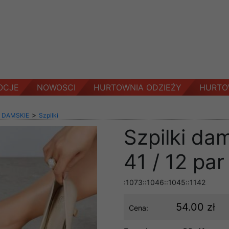
OCJE
NOWOSCI
HURTOWNIA ODZIEŻY
HURTO
>
 DAMSKIE
Szpilki
Szpilki da
41 / 12 par
:1073::1046::1045::1142
54.00 zł
Cena: