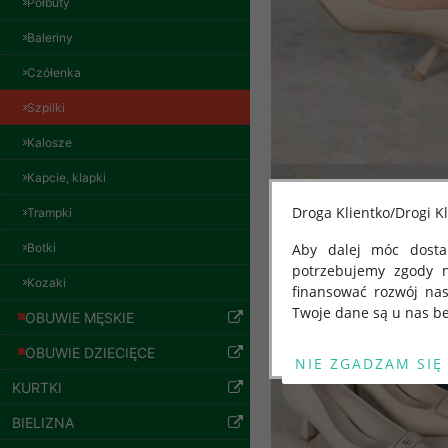
Półbuty
Baleriny
Czółenka
Szpilki
Spodnie damskie
jeansy Roz 29-36, 1
Kalosze
Kolor Paczka 10 szt
57.00 zł
Kapcie, klapki
szczegóły
Droga Klientko/Drogi Kl
Trampki
Botki
Aby dalej móc dostar
potrzebujemy zgody 
Kozaki
finansować rozwój na
Twoje dane są u nas be
OBUWIE MĘSKIE
Od 25 maja 2018 roku
OBUWIE DZIECIĘCE
kwietnia 2016 r. w sp
KURTKI
swobodnego przepływu
"GDPR" lub "Ogólne R
BIELIZNA
przetwarzaniu Twoich