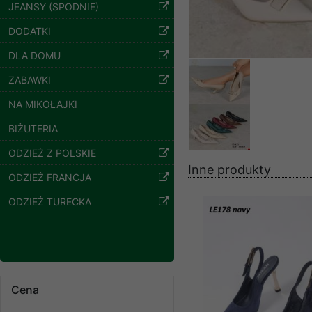
znajdziesz podstawowe
JEANSY (SPODNIE)
Potrzebujemy na to Two
DODATKI
Spodnie damskie
DLA DOMU
Jeżeli klikniesz przyc
jeansy Roz 25-30, 1
Kolor Paczka 10 szt
GROUP
Sp. z o.o.
ZABAWKI
61.00 zł
Wyrażenie zgody jest 
szczegóły
NA MIKOŁAJKI
wpływa na zgodność z 
BIŻUTERIA
Dodatkowe informacje,
Twoich danych, ograni
ODZIEŻ Z POLSKIE
podejmowaniu decyzji
Inne produkty
ODZIEŻ FRANCJA
danych osobowych) znaj
ODZIEŻ TURECKA
-------------------------------
Polityka prywatności
Polityka prywatności s
Zapewniamy naszym Kli
Cena
Dane osobowe przekaz