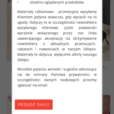
• ostatnio oglądanych produktów,
Materiały reklamowo - promocyjne wysyłamy
Klientom jedynie wówczas, gdy wyrazili na to
zgodę. Dotyczy to w szczególności newslettera
wysyłanego Klientowi, jeżeli potwierdzi
wyraźnie wskazanego przez nas linka
zawierającego akceptację na otrzymywanie
newslettera o aktualnych promocjach,
rabatach i nowościach w naszym Sklepie.
Materiały te dotyczą wyłącznie oferty naszego
Sklepu.
Szpilki damskie Roz 36-41, 1
Szpilki damskie Roz 36-41, 1
Wszelkie pytania, wnioski i sugestie odnoszące
kolor Paczka 12 szt
kolor Paczka 12 szt
się do ochrony Państwa prywatności, w
48.00 zł
48.00 zł
szczególności danych osobowych prosimy
zgłaszać na email
szczegóły
szczegóły