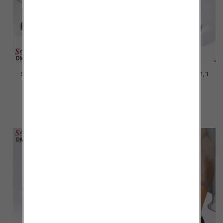
Szpilki damskie Roz 36-41, 1
Szpilki damskie Roz 36-41, 1
kolor Paczka 12 szt
kolor Paczka 12 szt
39.00 zł
39.00 zł
szczegóły
szczegóły