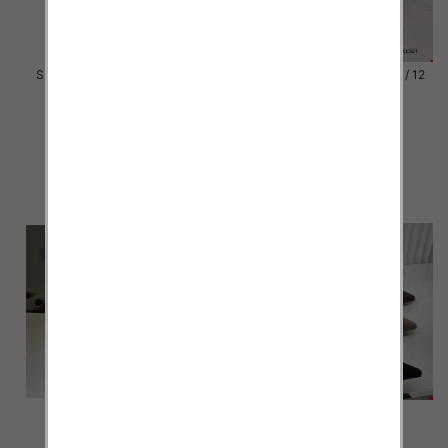
Szpilki damskie Roz 36-41 / 12
Szpilki damskie Roz 36-41 / 12
par
par
55.00 zł
54.00 zł
szczegóły
szczegóły