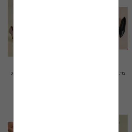
Szpilki damskie Roz 36-41 / 12
Szpilki damskie Roz 36-41 / 12
par
par
49.00 zł
46.00 zł
szczegóły
szczegóły