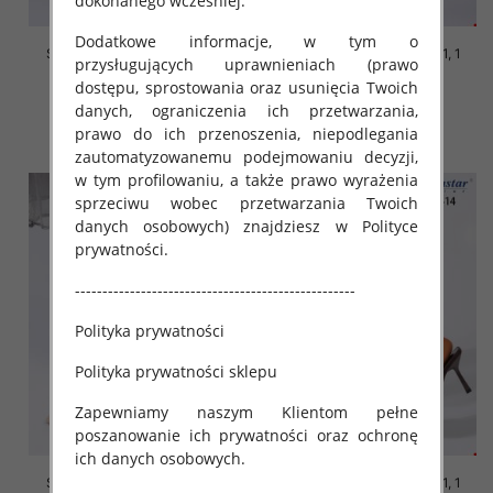
dokonanego wcześniej.
Dodatkowe informacje, w tym o
Szpilki damskie Roz 36-41, 1
Szpilki damskie Roz 36-41, 1
przysługujących uprawnieniach (prawo
kolor Paczka 12 szt
kolor Paczka 12 szt
dostępu, sprostowania oraz usunięcia Twoich
50.00 zł
50.00 zł
danych, ograniczenia ich przetwarzania,
szczegóły
szczegóły
prawo do ich przenoszenia, niepodlegania
zautomatyzowanemu podejmowaniu decyzji,
w tym profilowaniu, a także prawo wyrażenia
sprzeciwu wobec przetwarzania Twoich
danych osobowych) znajdziesz w Polityce
prywatności.
---------------------------------------------------
Polityka prywatności
Polityka prywatności sklepu
Zapewniamy naszym Klientom pełne
poszanowanie ich prywatności oraz ochronę
ich danych osobowych.
Szpilki damskie Roz 36-41, 1
Szpilki damskie Roz 36-41, 1