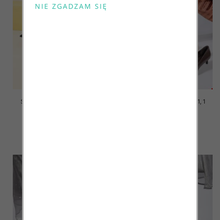
Szpilki damskie Roz 36-41, 1
Szpilki damskie Roz 36-41, 1
kolor Paczka 12 szt
kolor Paczka 12 szt
45.00 zł
40.00 zł
szczegóły
szczegóły