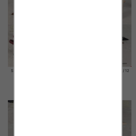
Szpilki damskie Roz 36-41 / 12
Szpilki damskie Roz 36-41 / 12
par
par
54.00 zł
54.00 zł
szczegóły
szczegóły