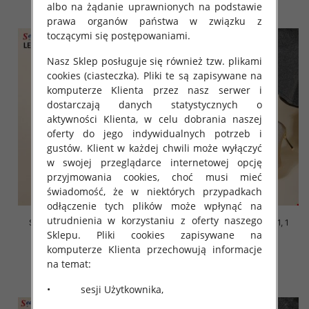
szczegóły
szczegóły
albo na żądanie uprawnionych na podstawie
prawa organów państwa w związku z
toczącymi się postępowaniami.
Nasz Sklep posługuje się również tzw. plikami
cookies (ciasteczka). Pliki te są zapisywane na
komputerze Klienta przez nasz serwer i
dostarczają danych statystycznych o
aktywności Klienta, w celu dobrania naszej
oferty do jego indywidualnych potrzeb i
gustów. Klient w każdej chwili może wyłączyć
w swojej przeglądarce internetowej opcję
przyjmowania cookies, choć musi mieć
świadomość, że w niektórych przypadkach
odłączenie tych plików może wpłynąć na
utrudnienia w korzystaniu z oferty naszego
Szpilki damskie Roz 36-41, 1
Szpilki damskie Roz 36-41, 1
Sklepu. Pliki cookies zapisywane na
kolor Paczka 12 szt
kolor Paczka 12 szt
komputerze Klienta przechowują informacje
48.00 zł
48.00 zł
na temat:
szczegóły
szczegóły
• sesji Użytkownika,