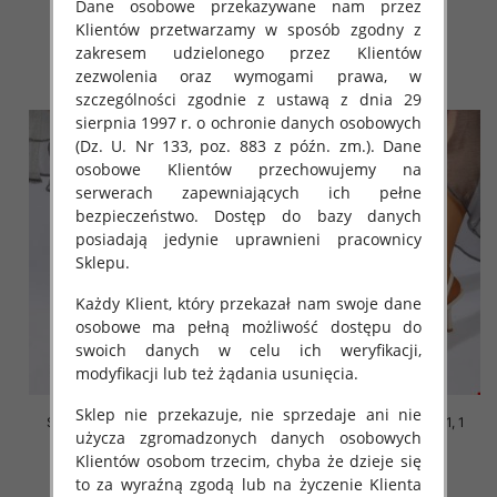
Dane osobowe przekazywane nam przez
kolor Paczka 12 szt
kolor Paczka 12 szt
Klientów przetwarzamy w sposób zgodny z
48.00 zł
48.00 zł
zakresem udzielonego przez Klientów
szczegóły
szczegóły
zezwolenia oraz wymogami prawa, w
szczególności zgodnie z ustawą z dnia 29
sierpnia 1997 r. o ochronie danych osobowych
(Dz. U. Nr 133, poz. 883 z późn. zm.). Dane
osobowe Klientów przechowujemy na
serwerach zapewniających ich pełne
bezpieczeństwo. Dostęp do bazy danych
posiadają jedynie uprawnieni pracownicy
Sklepu.
Każdy Klient, który przekazał nam swoje dane
osobowe ma pełną możliwość dostępu do
swoich danych w celu ich weryfikacji,
modyfikacji lub też żądania usunięcia.
Sklep nie przekazuje, nie sprzedaje ani nie
Szpilki damskie Roz 36-41, 1
Szpilki damskie Roz 36-41, 1
użycza zgromadzonych danych osobowych
kolor Paczka 12 szt
kolor Paczka 12 szt
Klientów osobom trzecim, chyba że dzieje się
48.00 zł
48.00 zł
to za wyraźną zgodą lub na życzenie Klienta