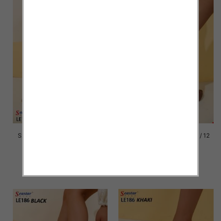
Szpilki damskie Roz 36-41 / 12
Szpilki damskie Roz 36-41 / 12
par
par
43.00 zł
43.00 zł
szczegóły
szczegóły