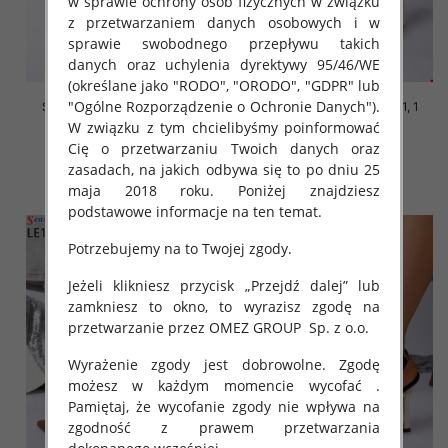
w sprawie ochrony osób fizycznych w związku
z przetwarzaniem danych osobowych i w
sprawie swobodnego przepływu takich
danych oraz uchylenia dyrektywy 95/46/WE
(określane jako "RODO", "ORODO", "GDPR" lub
"Ogólne Rozporządzenie o Ochronie Danych").
Szpilki damskie Roz 36-41, 1
Szpilki damskie Roz 36-41, 1
kolor Paczka 12 szt
kolor Paczka 12 szt
W związku z tym chcielibyśmy poinformować
Cię o przetwarzaniu Twoich danych oraz
50.00 zł
50.00 zł
zasadach, na jakich odbywa się to po dniu 25
szczegóły
szczegóły
maja 2018 roku. Poniżej znajdziesz
podstawowe informacje na ten temat.
Potrzebujemy na to Twojej zgody.
Jeżeli klikniesz przycisk „Przejdź dalej” lub
zamkniesz to okno, to wyrazisz zgodę na
przetwarzanie przez OMEZ GROUP
Sp. z o.o.
Wyrażenie zgody jest dobrowolne. Zgodę
możesz w każdym momencie wycofać .
Pamiętaj, że wycofanie zgody nie wpływa na
zgodność z prawem przetwarzania