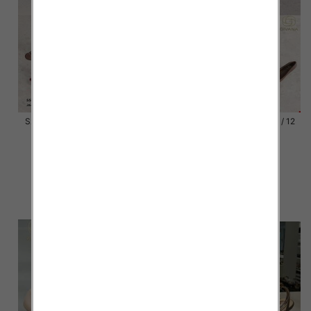
Szpilki damskie Roz 36-41 / 12
Szpilki damskie Roz 36-41 / 12
par
par
54.00 zł
54.00 zł
szczegóły
szczegóły