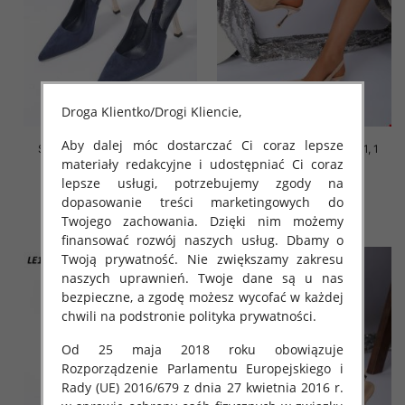
Droga Klientko/Drogi Kliencie,
Aby dalej móc dostarczać Ci coraz lepsze
Szpilki damskie Roz 36-41, 1
Szpilki damskie Roz 36-41, 1
materiały redakcyjne i udostępniać Ci coraz
kolor Paczka 12 szt
kolor Paczka 12 szt
lepsze usługi, potrzebujemy zgody na
50.00 zł
50.00 zł
dopasowanie treści marketingowych do
szczegóły
szczegóły
Twojego zachowania. Dzięki nim możemy
finansować rozwój naszych usług. Dbamy o
Twoją prywatność. Nie zwiększamy zakresu
naszych uprawnień. Twoje dane są u nas
bezpieczne, a zgodę możesz wycofać w każdej
chwili na podstronie polityka prywatności.
Od 25 maja 2018 roku obowiązuje
Rozporządzenie Parlamentu Europejskiego i
Rady (UE) 2016/679 z dnia 27 kwietnia 2016 r.