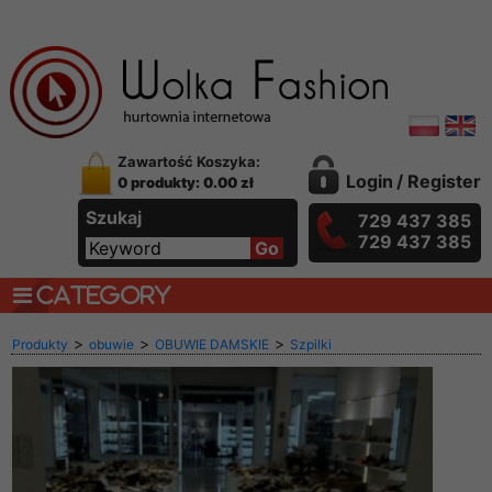
Zawartość Koszyka:
Login
/
Register
0 produkty: 0.00 zł
Szukaj
729 437 385
729 437 385
CATEGORY
>
>
>
Produkty
obuwie
OBUWIE DAMSKIE
Szpilki