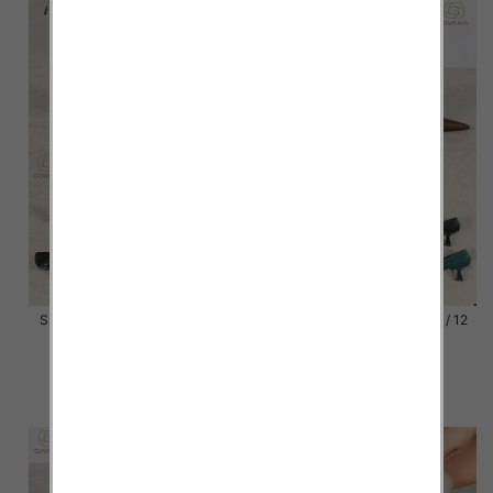
Szpilki damskie Roz 36-41 / 12
Szpilki damskie Roz 36-41 / 12
par
par
54.00 zł
54.00 zł
szczegóły
szczegóły