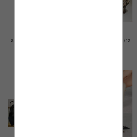
Szpilki damskie Roz 36-41 / 12
Szpilki damskie Roz 36-41 / 12
par
par
46.00 zł
56.00 zł
szczegóły
szczegóły