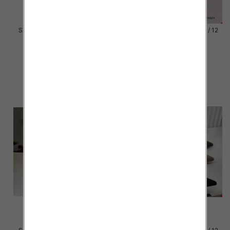
Szpilki damskie Roz 36-41 / 12
Szpilki damskie Roz 36-41 / 12
par
par
55.00 zł
54.00 zł
szczegóły
szczegóły