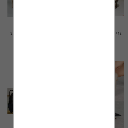
Szpilki damskie Roz 36-41 / 12
Szpilki damskie Roz 36-41 / 12
par
par
54.00 zł
56.00 zł
szczegóły
szczegóły