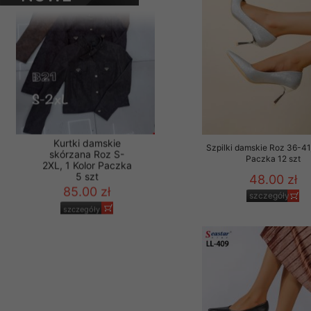
PRODUKTY
Materiały reklamowo -
szczególności newsle
zawierającego akcept
naszym Sklepie. Materi
Wszelkie pytania, wni
osobowych prosimy zgł
Szpilki damskie Roz 36-41,
Paczka 12 szt
48.00 zł
Kurtki damskie
szczegóły
skórzana Roz S-
2XL, 1 Kolor Paczka
5 szt
85.00 zł
szczegóły