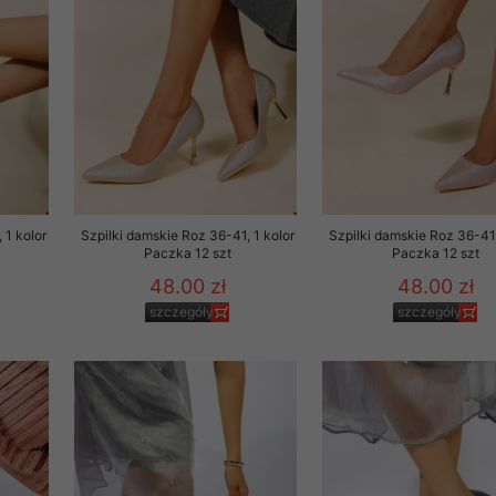
 promocyjne wysyłamy Klientom jedynie wówczas, gdy wyrazili na 
ttera wysyłanego Klientowi, jeżeli potwierdzi wyraźnie wskaz
ację na otrzymywanie newslettera o aktualnych promocjach, ra
ały te dotyczą wyłącznie oferty naszego Sklepu.
oski i sugestie odnoszące się do ochrony Państwa prywatności, 
aszać na email
 1 kolor
Szpilki damskie Roz 36-41, 1 kolor
Szpilki damskie Roz 36-41,
Paczka 12 szt
Paczka 12 szt
48.00 zł
48.00 zł
szczegóły
szczegóły