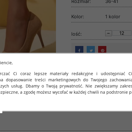
Rozmiar:
36-41
Kolor:
1 kolor
lość:
iencie,
czać Ci coraz lepsze materiały redakcyjne i udostępniać Ci
na dopasowanie treści marketingowych do Twojego zachowani
szych usług. Dbamy o Twoją prywatność. Nie zwiększamy zakre
zpieczne, a zgodę możesz wycofać w każdej chwili na podstronie po
 obowiązuje Rozporządzenie Parlamentu Europejskiego i Rady (U
rawie ochrony osób fizycznych w związku z przetwarzaniem danych
 takich danych oraz uchylenia dyrektywy 95/46/WE (określane 
ozporządzenie o Ochronie Danych"). W związku z tym chcielibyś
 danych oraz zasadach, na jakich odbywa się to po dniu 25 ma