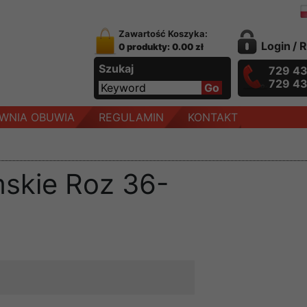
Zawartość Koszyka:
Login
/
R
0 produkty: 0.00 zł
Szukaj
729 4
729 4
WNIA OBUWIA
REGULAMIN
KONTAKT
mskie Roz 36-