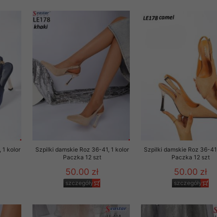
 informacje na ten temat.
jej zgody.
isk „Przejdź dalej” lub zamkniesz to okno, to wyrazisz zgodę na p
dobrowolne. Zgodę możesz w każdym momencie wycofać . Pamiętaj, 
prawem przetwarzania dokonanego wcześniej.
 w tym o przysługujących uprawnieniach (prawo dostępu, spros
czenia ich przetwarzania, prawo do ich przenoszenia, niepodleg
, w tym profilowaniu, a także prawo wyrażenia sprzeciwu wobec
dziesz w Polityce prywatności.
--------------------
 1 kolor
Szpilki damskie Roz 36-41, 1 kolor
Szpilki damskie Roz 36-41,
Paczka 12 szt
Paczka 12 szt
50.00 zł
50.00 zł
klepu
szczegóły
szczegóły
entom pełne poszanowanie ich prywatności oraz ochronę ich dan
ywane nam przez Klientów przetwarzamy w sposób zgodny z zakre