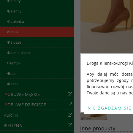
Półbuty
Baleriny
Kurtki damskie
skórzana Roz S-XL,
Czółenka
1 Kolor Paczka 5 szt
95.00 zł
Szpilki
szczegóły
Kalosze
Kapcie, klapki
Droga Klientko/Drogi Kl
Trampki
Botki
Aby dalej móc dostar
potrzebujemy zgody 
Kozaki
finansować rozwój na
Twoje dane są u nas be
OBUWIE MĘSKIE
Od 25 maja 2018 roku
OBUWIE DZIECIĘCE
kwietnia 2016 r. w sp
KURTKI
swobodnego przepływu
"GDPR" lub "Ogólne R
BIELIZNA
Inne produkty
Kurtki damskie
przetwarzaniu Twoich
skórzana Roz S-XL,