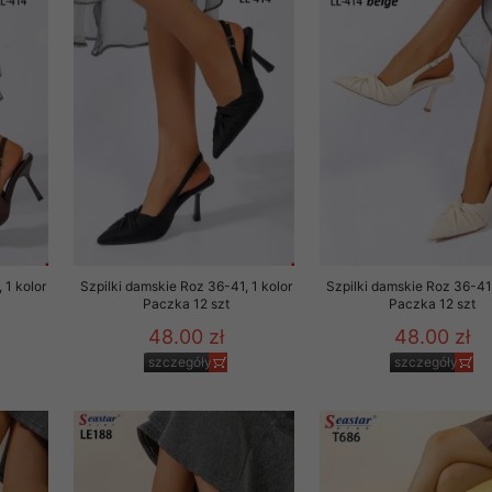
29 sierpnia 1997 r. o
entów przechowujemy na
ją jedynie uprawnieni
o swoich danych w celu
ientów osobom trzecim,
awnionych na podstawie
ne na komputerze Klienta
 1 kolor
Szpilki damskie Roz 36-41, 1 kolor
Szpilki damskie Roz 36-41,
brania naszej oferty do
Paczka 12 szt
Paczka 12 szt
zeglądarce internetowej
48.00 zł
48.00 zł
odłączenie tych plików
szczegóły
szczegóły
pisywane na komputerze