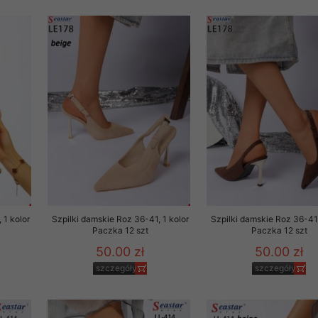
rzetwarzanie przez OMEZ
że wycofanie zgody nie
towania oraz usunięcia
ania zautomatyzowanemu
 przetwarzania Twoich
 1 kolor
Szpilki damskie Roz 36-41, 1 kolor
Szpilki damskie Roz 36-41,
Paczka 12 szt
Paczka 12 szt
50.00 zł
50.00 zł
szczegóły
szczegóły
ych osobowych.
sem udzielonego przez