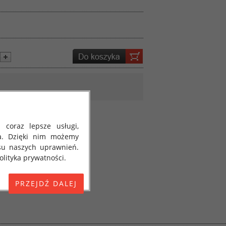
 coraz lepsze usługi,
a. Dzięki nim możemy
su naszych uprawnień.
lityka prywatności.
E) 2016/679 z dnia 27
 osobowych i w sprawie
jako "RODO", "ORODO",
my poinformować Cię o
ja 2018 roku. Poniżej