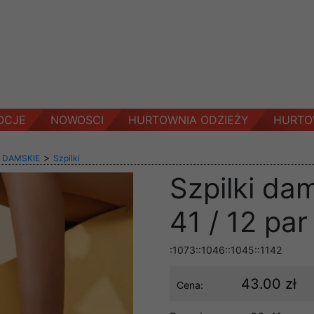
OCJE
NOWOSCI
HURTOWNIA ODZIEŻY
HURTO
>
 DAMSKIE
Szpilki
Szpilki da
41 / 12 par
:1073::1046::1045::1142
43.00 zł
Cena: