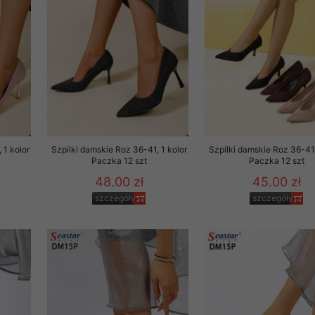
to zgodę. Dotyczy to w
anego przez nas linka
batach i nowościach w
w szczególności danych
 1 kolor
Szpilki damskie Roz 36-41, 1 kolor
Szpilki damskie Roz 36-41,
Paczka 12 szt
Paczka 12 szt
48.00 zł
45.00 zł
szczegóły
szczegóły