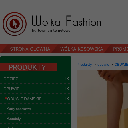
STRONA GŁÓWNA
WÓLKA KOSOWSKA
PROM
>
>
Produkty
obuwie
OBUWIE
PRODUKTY
ODZIEŻ
OBUWIE
OBUWIE DAMSKIE
Buty sportowe
Sandały