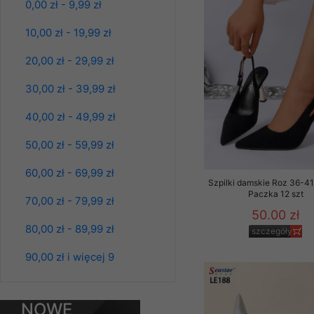
0,00 zł - 9,99 zł
szczegóły
Klientów zezwolenia 
ochronie danych osobo
10,00 zł - 19,99 zł
serwerach zapewniają
pracownicy Sklepu.
20,00 zł - 29,99 zł
Każdy Klient, który p
30,00 zł - 39,99 zł
ich weryfikacji, modyfik
40,00 zł - 49,99 zł
Sklep nie przekazuje,
chyba że dzieje się t
50,00 zł - 59,99 zł
prawa organów państwa
60,00 zł - 69,99 zł
Nasz Sklep posługuje si
Szpilki damskie Roz 36-41,
przez nasz serwer i do
Paczka 12 szt
70,00 zł - 79,99 zł
jego indywidualnych po
50.00 zł
Kurtki damskie
opcję przyjmowania co
80,00 zł - 89,99 zł
skórzana Roz S-
szczegóły
może wpłynąć na utrud
2XL, 1 Kolor Paczka
Klienta przechowują in
5 szt
90,00 zł i więcej 9
95.00 zł
• sesji Użytkownik
szczegóły
• ostatnio oglądany
NOWE