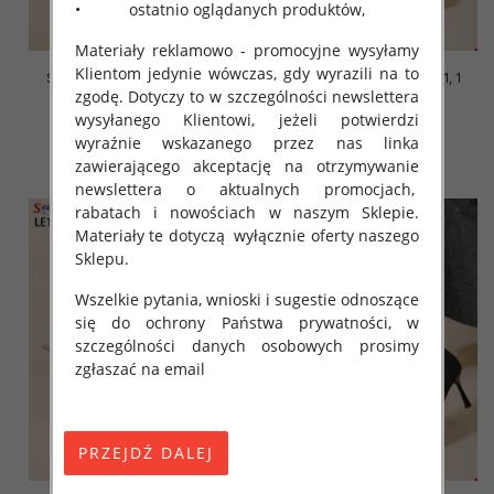
• ostatnio oglądanych produktów,
Materiały reklamowo - promocyjne wysyłamy
Klientom jedynie wówczas, gdy wyrazili na to
Szpilki damskie Roz 36-41, 1
Szpilki damskie Roz 36-41, 1
zgodę. Dotyczy to w szczególności newslettera
kolor Paczka 12 szt
kolor Paczka 12 szt
wysyłanego Klientowi, jeżeli potwierdzi
48.00 zł
48.00 zł
wyraźnie wskazanego przez nas linka
szczegóły
szczegóły
zawierającego akceptację na otrzymywanie
newslettera o aktualnych promocjach,
rabatach i nowościach w naszym Sklepie.
Materiały te dotyczą wyłącznie oferty naszego
Sklepu.
Wszelkie pytania, wnioski i sugestie odnoszące
się do ochrony Państwa prywatności, w
szczególności danych osobowych prosimy
zgłaszać na email