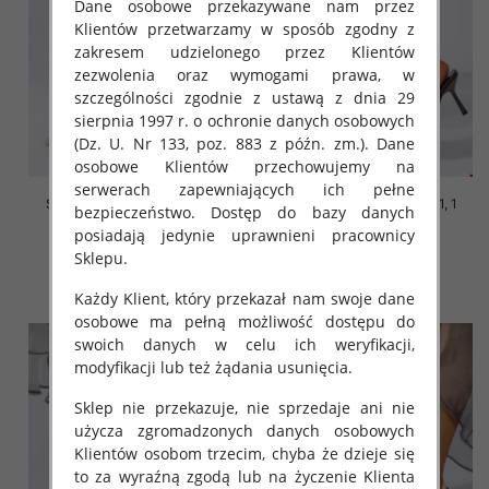
Dane osobowe przekazywane nam przez
Klientów przetwarzamy w sposób zgodny z
zakresem udzielonego przez Klientów
zezwolenia oraz wymogami prawa, w
szczególności zgodnie z ustawą z dnia 29
sierpnia 1997 r. o ochronie danych osobowych
(Dz. U. Nr 133, poz. 883 z późn. zm.). Dane
osobowe Klientów przechowujemy na
serwerach zapewniających ich pełne
Szpilki damskie Roz 36-41, 1
Szpilki damskie Roz 36-41, 1
bezpieczeństwo. Dostęp do bazy danych
kolor Paczka 12 szt
kolor Paczka 12 szt
posiadają jedynie uprawnieni pracownicy
48.00 zł
48.00 zł
Sklepu.
szczegóły
szczegóły
Każdy Klient, który przekazał nam swoje dane
osobowe ma pełną możliwość dostępu do
swoich danych w celu ich weryfikacji,
modyfikacji lub też żądania usunięcia.
Sklep nie przekazuje, nie sprzedaje ani nie
użycza zgromadzonych danych osobowych
Klientów osobom trzecim, chyba że dzieje się
to za wyraźną zgodą lub na życzenie Klienta