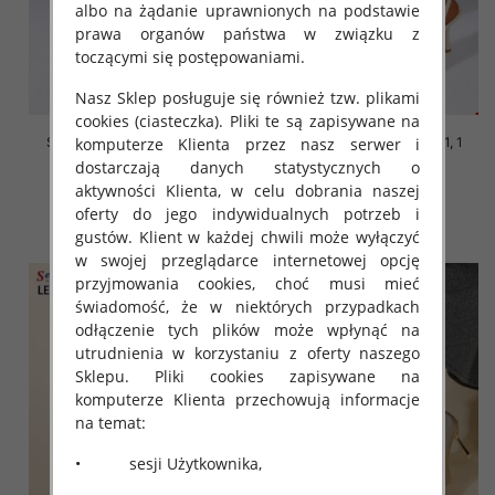
albo na żądanie uprawnionych na podstawie
prawa organów państwa w związku z
toczącymi się postępowaniami.
Nasz Sklep posługuje się również tzw. plikami
cookies (ciasteczka). Pliki te są zapisywane na
komputerze Klienta przez nasz serwer i
Szpilki damskie Roz 36-41, 1
Szpilki damskie Roz 36-41, 1
kolor Paczka 12 szt
kolor Paczka 12 szt
dostarczają danych statystycznych o
aktywności Klienta, w celu dobrania naszej
48.00 zł
48.00 zł
oferty do jego indywidualnych potrzeb i
szczegóły
szczegóły
gustów. Klient w każdej chwili może wyłączyć
w swojej przeglądarce internetowej opcję
przyjmowania cookies, choć musi mieć
świadomość, że w niektórych przypadkach
odłączenie tych plików może wpłynąć na
utrudnienia w korzystaniu z oferty naszego
Sklepu. Pliki cookies zapisywane na
komputerze Klienta przechowują informacje
na temat:
• sesji Użytkownika,