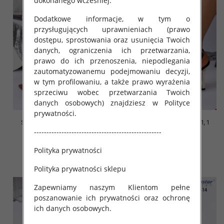
dokonanego wcześniej.
Dodatkowe informacje, w tym o
przysługujących uprawnieniach (prawo
dostępu, sprostowania oraz usunięcia Twoich
danych, ograniczenia ich przetwarzania,
prawo do ich przenoszenia, niepodlegania
zautomatyzowanemu podejmowaniu decyzji,
w tym profilowaniu, a także prawo wyrażenia
sprzeciwu wobec przetwarzania Twoich
danych osobowych) znajdziesz w Polityce
prywatności.
Szpilki damskie Roz 36-41, 1
Szpilki damskie Roz 36-41, 1
kolor Paczka 12 szt
kolor Paczka 12 szt
---------------------------------------------------
50.00 zł
50.00 zł
Polityka prywatności
szczegóły
szczegóły
Polityka prywatności sklepu
Zapewniamy naszym Klientom pełne
poszanowanie ich prywatności oraz ochronę
ich danych osobowych.