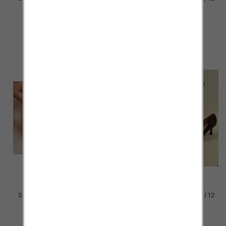
par
par
49.00 zł
46.00 zł
szczegóły
szczegóły
Szpilki damskie Roz 36-41 / 12
Szpilki damskie Roz 36-41 / 12
par
par
46.00 zł
46.00 zł