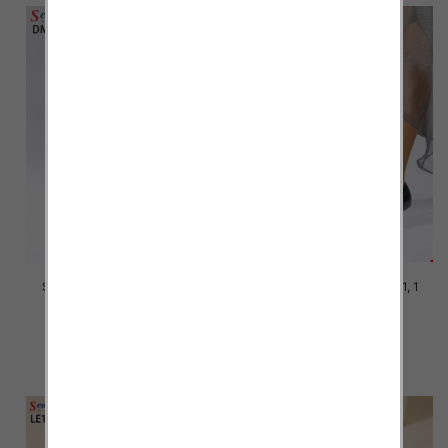
Szpilki damskie Roz 36-41, 1
Szpilki damskie Roz 36-41, 1
kolor Paczka 12 szt
kolor Paczka 12 szt
39.00 zł
39.00 zł
szczegóły
szczegóły