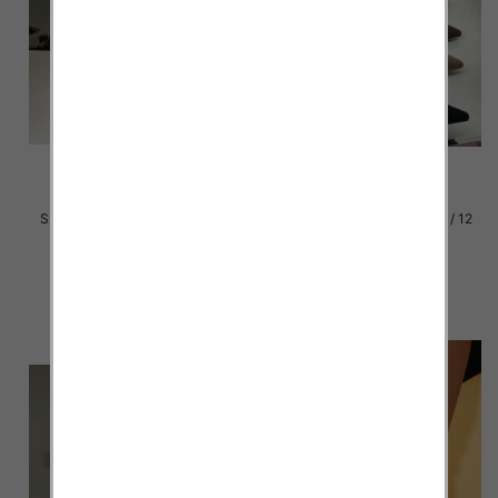
Szpilki damskie Roz 36-41 / 12
Szpilki damskie Roz 36-41 / 12
par
par
54.00 zł
46.00 zł
szczegóły
szczegóły