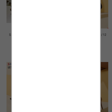
Szpilki damskie Roz 36-41 / 12
Szpilki damskie Roz 36-41 / 12
par
par
54.00 zł
43.00 zł
szczegóły
szczegóły