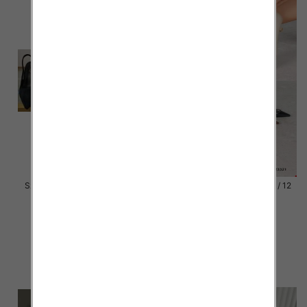
Szpilki damskie Roz 36-41 / 12
Szpilki damskie Roz 36-41 / 12
par
par
55.00 zł
54.00 zł
szczegóły
szczegóły