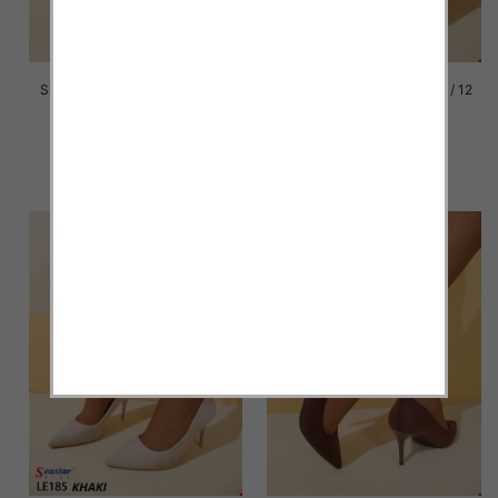
Szpilki damskie Roz 36-41 / 12
Szpilki damskie Roz 36-41 / 12
par
par
43.00 zł
43.00 zł
szczegóły
szczegóły