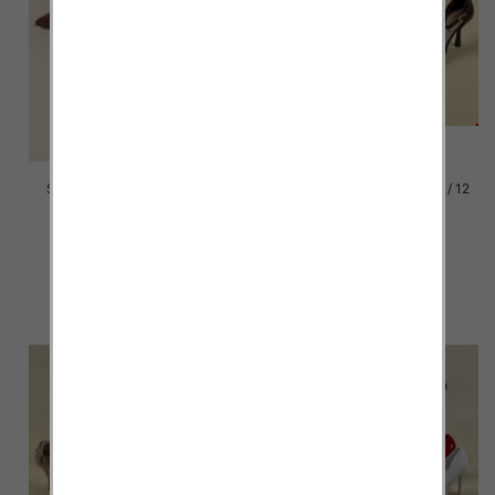
Szpilki damskie Roz 36-41, 1
Szpilki damskie Roz 36-41 / 12
kolor Paczka 12 szt
par
47.00 zł
49.00 zł
szczegóły
szczegóły