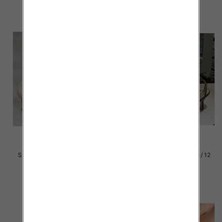
Szpilki damskie Roz 36-41 / 12
Szpilki damskie Roz 36-41 / 12
par
par
54.00 zł
56.00 zł
szczegóły
szczegóły