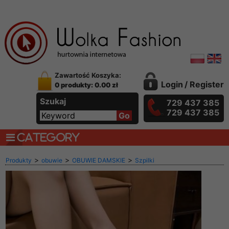
Zawartość Koszyka:
Login
/
Register
0 produkty: 0.00 zł
Szukaj
729 437 385
729 437 385
CATEGORY
>
>
>
Produkty
obuwie
OBUWIE DAMSKIE
Szpilki