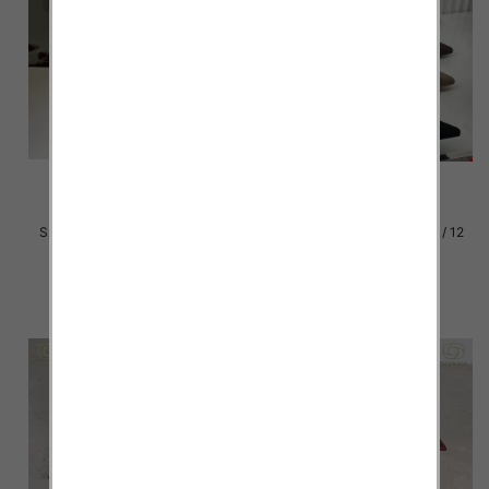
Szpilki damskie Roz 36-41 / 12
Szpilki damskie Roz 36-41 / 12
par
par
54.00 zł
52.00 zł
szczegóły
szczegóły