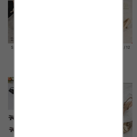
Szpilki damskie Roz 36-41 / 12
Szpilki damskie Roz 36-41 / 12
par
par
55.00 zł
55.00 zł
szczegóły
szczegóły