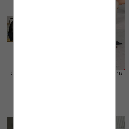
Szpilki damskie Roz 36-41 / 12
Szpilki damskie Roz 36-41 / 12
par
par
55.00 zł
54.00 zł
szczegóły
szczegóły