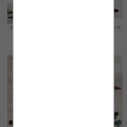
Szpilki damskie Roz 36-41 / 12
Szpilki damskie Roz 36-41 / 12
par
par
54.00 zł
54.00 zł
szczegóły
szczegóły