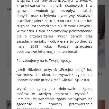
w sprawie ochrony osób fizycznych w związku
z przetwarzaniem danych osobowych i w
sprawie swobodnego przepływu takich
danych oraz uchylenia dyrektywy 95/46/WE
(określane jako "RODO", "ORODO", "GDPR" lub
"Ogólne Rozporządzenie o Ochronie Danych").
W związku z tym chcielibyśmy poinformować
Cię o przetwarzaniu Twoich danych oraz
zasadach, na jakich odbywa się to po dniu 25
maja 2018 roku. Poniżej znajdziesz
podstawowe informacje na ten temat.
Potrzebujemy na to Twojej zgody.
Jeżeli klikniesz przycisk „Przejdź dalej” lub
Szpilki damskie Roz 36-41, 1
Szpilki damskie Roz 36-41, 1
zamkniesz to okno, to wyrazisz zgodę na
kolor Paczka 12 szt
kolor Paczka 12 szt
przetwarzanie przez OMEZ GROUP
Sp. z o.o.
50.00 zł
50.00 zł
Wyrażenie zgody jest dobrowolne. Zgodę
szczegóły
szczegóły
możesz w każdym momencie wycofać .
Pamiętaj, że wycofanie zgody nie wpływa na
zgodność z prawem przetwarzania