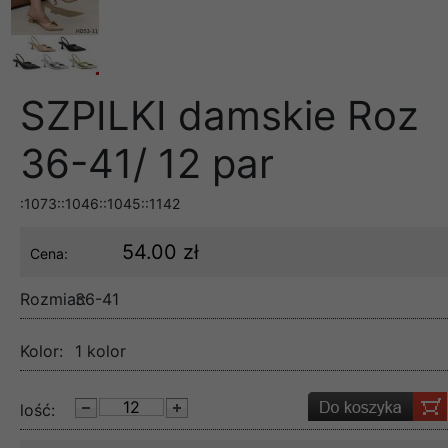
SZPILKI damskie Roz
36-41/ 12 par
:1073::1046::1045::1142
54.00 zł
Cena:
Rozmiar:
36-41
Kolor:
1 kolor
lość: