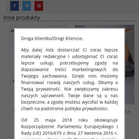
Inne produkty
Droga Klientko/Drogi Kliencie,
Aby dalej móc dostarczać Ci coraz lepsze
materiały redakcyjne i udostępniać Ci coraz
lepsze usługi, potrzebujemy zgody na
dopasowanie treści marketingowych do
Twojego zachowania. Dzięki nim możemy
finansować rozwój naszych usług. Dbamy o
Twoją prywatność. Nie zwiększamy zakresu
naszych uprawnień. Twoje dane są u nas
bezpieczne, a zgodę możesz wycofać w każdej
chwili na podstronie polityka prywatności.
Szpilki damskie Roz 36-41, 1
Szpilki damskie Roz 36-41, 1
kolor Paczka 12 szt
kolor Paczka 12 szt
Od 25 maja 2018 roku obowiązuje
50.00 zł
50.00 zł
Rozporządzenie Parlamentu Europejskiego i
Rady (UE) 2016/679 z dnia 27 kwietnia 2016 r.
szczegóły
szczegóły