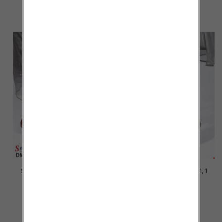
45.00 zł
40.00 zł
szczegóły
szczegóły
Szpilki damskie Roz 36-41, 1
Szpilki damskie Roz 36-41, 1
kolor Paczka 12 szt
kolor Paczka 12 szt
39.00 zł
39.00 zł
szczegóły
szczegóły